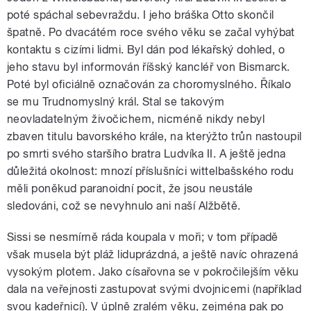
poté spáchal sebevraždu. I jeho bráška Otto skončil
špatně. Po dvacátém roce svého věku se začal vyhýbat
kontaktu s cizími lidmi. Byl dán pod lékařský dohled, o
jeho stavu byl informován říšský kancléř von Bismarck.
Poté byl oficiálně označován za choromyslného. Říkalo
se mu Trudnomyslný král. Stal se takovým
neovladatelným živočichem, nicméně nikdy nebyl
zbaven titulu bavorského krále, na kterýžto trůn nastoupil
po smrti svého staršího bratra Ludvíka II. A ještě jedna
důležitá okolnost: mnozí příslušníci wittelbašského rodu
měli poněkud paranoidní pocit, že jsou neustále
sledováni, což se nevyhnulo ani naší Alžbětě.
Sissi se nesmírně ráda koupala v moři; v tom případě
však musela být pláž liduprázdná, a ještě navíc ohrazená
vysokým plotem. Jako císařovna se v pokročilejším věku
dala na veřejnosti zastupovat svými dvojnicemi (například
svou kadeřnicí). V úplně zralém věku, zejména pak po