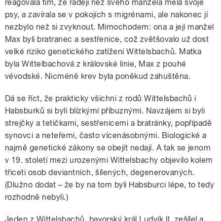
reagovala tím, že raději než svého manžela měla svoje
psy, a zavírala se v pokojích s migrénami, ale nakonec jí
nezbylo než si zvyknout. Mimochodem: ona a její manžel
Max byli bratranec a sestřenice, což zvětšovalo už dost
velké riziko genetického zatížení Wittelsbachů. Matka
byla Wittelbachová z královské linie, Max z pouhé
vévodské. Nicméně krev byla poněkud zahuštěna.
Dá se říct, že prakticky všichni z rodů Wittelsbachů i
Habsburků si byli blízkými příbuznými. Navzájem si byli
strejčky a tetičkami, sestřenicemi a bratránky, popřípadě
synovci a neteřemi, často vícenásobnými. Biologické a
najmě genetické zákony se obejít nedají. A tak se jenom
v 19. století mezi urozenými Wittelsbachy objevilo kolem
třiceti osob deviantních, šílených, degenerovaných.
(Dlužno dodat – že by na tom byli Habsburci lépe, to tedy
rozhodně nebyli.)
Jeden z Wittelsbachů, bavorský král Ludvík II. zešílel a