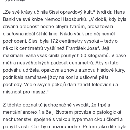
„Ze své krásy učinila Sissi opravdový kult,“ tvrdí dr. Hans
Bankl ve své knize Nemoci Habsburků. „V době, kdy byla
dávána přednost hodně plným tvarům, prosazovala
císařovna ideál štíhlé linie. Nikdo však pro něj neměl
pochopení. Sissi byla 172 centimetry vysoká – tedy o
několik centimetrů vyšší než František Josef. Její
maximální váha však činila pouhých 50 kilogramů. V pase
měřila neuvěřitelných padesát centimetrů. Aby si tuto
podváhu udržela, opakovala znovu a znovu hladové kúry,
podnikala namáhavé jízdy na koni a usilovné pěší
pochody. Vedle svých pokojů dala zařídit tělocvičnu a
místnost pro masáž.“
Z těchto poznatků jednoznačně vyvodit, že trpěla
mentální anorexií, a že ji životem provázelo patologické
nechutenství, spojené s velkou hypermanickou čilostí a
pohyblivostí. Což bylo pozoruhodné. Přitom jako dítě byla