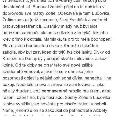
Wittelsbachů, jež měla už na vdavky čas, neboť jí bylo
devatenáct let. Budoucí ženich přijel na tu obhlídku v
doprovodu své matky Žofie. Očekávala je tam Ludovika,
Žofiina sestra (což znamená, že si František Josef měl
brát svoji sestřenici). Císařský mladý muž byl sice
poněkud suchopár, ale co se dívek a žen týká, tak jeho
krev přímo klokotala. Maminka, ta pro to měla pochopení.
Skrze jistou boubelatou dívku z Kremže diskrétně
zařídila, aby byl zasvěcen do tajů fyzické lásky. Dívky od
Kremže na Dunaji byly údajně skvělé milovnice. Jakož i
kojné. Od té doby se císař této své nové zálibě
svědomitě věnoval, a jakmile se v ohnisku jeho
pozornosti objevila nějaká pohledná dívka, nenechal ji na
pokoji. Neustále znova a znova se zamilovával… jako
nějaký študent, což permanentně hrozilo malérem, a tak
řešení, oženit ho, bylo nasnadě. Sestry Žofie a Ludovika
si sice vyhlídly jako nevěstu pro císaře Helenku neboli
Nené, jenomže on se zakoukal do patnáctileté Alžběty