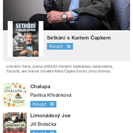
Setkání s Karlem Čapkem
Koupit
Literární fikce, pokus přiblížit literární nadsázkou spisovatele,
filozofa, ale hlavně člověka Karla Čapka trochu jinou formou.
Chalupa
Pavlína Křivánková
Koupit
Limonádový Joe
Jiří Brdečka