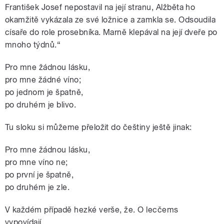
František Josef nepostavil na její stranu, Alžběta ho
okamžitě vykázala ze své ložnice a zamkla se. Odsoudila
císaře do role prosebníka. Marně klepával na její dveře po
mnoho týdnů.“
Pro mne žádnou lásku,
pro mne žádné víno;
po jednom je špatně,
po druhém je blivo.
Tu sloku si můžeme přeložit do češtiny ještě jinak:
Pro mne žádnou lásku,
pro mne víno ne;
po první je špatně,
po druhém je zle.
V každém případě hezké verše, že. O lecčems
vypovídají.