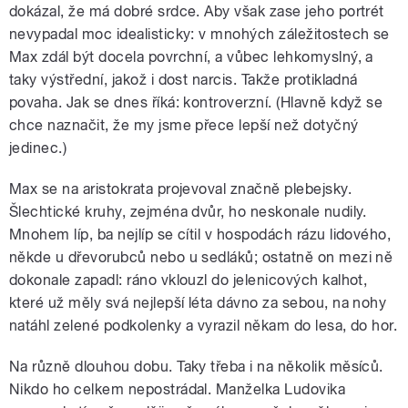
dokázal, že má dobré srdce. Aby však zase jeho portrét
nevypadal moc idealisticky: v mnohých záležitostech se
Max zdál být docela povrchní, a vůbec lehkomyslný, a
taky výstřední, jakož i dost narcis. Takže protikladná
povaha. Jak se dnes říká: kontroverzní. (Hlavně když se
chce naznačit, že my jsme přece lepší než dotyčný
jedinec.)
Max se na aristokrata projevoval značně plebejsky.
Šlechtické kruhy, zejména dvůr, ho neskonale nudily.
Mnohem líp, ba nejlíp se cítil v hospodách rázu lidového,
někde u dřevorubců nebo u sedláků; ostatně on mezi ně
dokonale zapadl: ráno vklouzl do jelenicových kalhot,
které už měly svá nejlepší léta dávno za sebou, na nohy
natáhl zelené podkolenky a vyrazil někam do lesa, do hor.
Na různě dlouhou dobu. Taky třeba i na několik měsíců.
Nikdo ho celkem nepostrádal. Manželka Ludovika