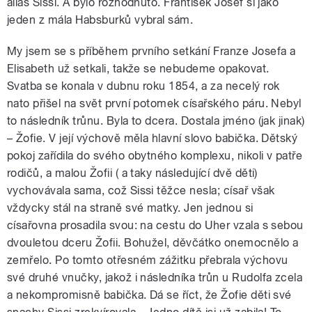
alias Sissi. A bylo rozhodnuto. František Josef si jako
jeden z mála Habsburků vybral sám.
My jsem se s příběhem prvního setkání Franze Josefa a
Elisabeth už setkali, takže se nebudeme opakovat.
Svatba se konala v dubnu roku 1854, a za necelý rok
nato přišel na svět první potomek císařského páru. Nebyl
to následník trůnu. Byla to dcera. Dostala jméno (jak jinak)
– Žofie. V její výchově měla hlavní slovo babička. Dětský
pokoj zařídila do svého obytného komplexu, nikoli v patře
rodičů, a malou Žofii ( a taky následující dvě děti)
vychovávala sama, což Sissi těžce nesla; císař však
vždycky stál na straně své matky. Jen jednou si
císařovna prosadila svou: na cestu do Uher vzala s sebou
dvouletou dceru Žofii. Bohužel, děvčátko onemocnělo a
zemřelo. Po tomto otřesném zážitku přebrala výchovu
své druhé vnučky, jakož i následníka trůn u Rudolfa zcela
a nekompromisně babička. Dá se říct, že Žofie děti své