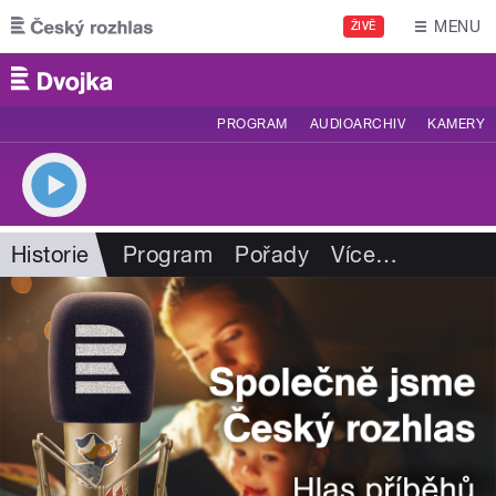
Přejít k hlavnímu obsahu
MENU
ŽIVĚ
PROGRAM
AUDIOARCHIV
KAMERY
Historie
Program
Pořady
Více
…