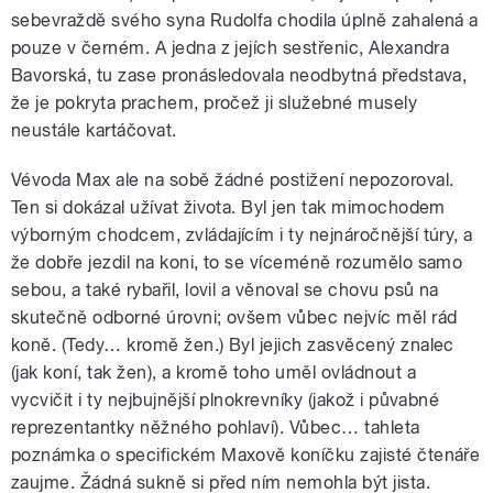
sebevraždě svého syna Rudolfa chodila úplně zahalená a
pouze v černém. A jedna z jejích sestřenic, Alexandra
Bavorská, tu zase pronásledovala neodbytná představa,
že je pokryta prachem, pročež ji služebné musely
neustále kartáčovat.
Vévoda Max ale na sobě žádné postižení nepozoroval.
Ten si dokázal užívat života. Byl jen tak mimochodem
výborným chodcem, zvládajícím i ty nejnáročnější túry, a
že dobře jezdil na koni, to se víceméně rozumělo samo
sebou, a také rybařil, lovil a věnoval se chovu psů na
skutečně odborné úrovni; ovšem vůbec nejvíc měl rád
koně. (Tedy… kromě žen.) Byl jejich zasvěcený znalec
(jak koní, tak žen), a kromě toho uměl ovládnout a
vycvičit i ty nejbujnější plnokrevníky (jakož i půvabné
reprezentantky něžného pohlaví). Vůbec… tahleta
poznámka o specifickém Maxově koníčku zajisté čtenáře
zaujme. Žádná sukně si před ním nemohla být jista.