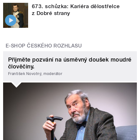
673. schůzka: Kariéra dělostřelce
z Dobré strany
E-SHOP ČESKÉHO ROZHLASU
Přijměte pozvání na úsměvný doušek moudré
člověčiny.
František Novotný, moderátor