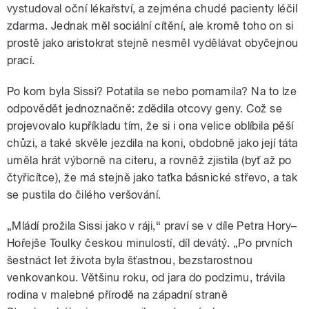
vystudoval oční lékařství, a zejména chudé pacienty léčil
zdarma. Jednak měl sociální cítění, ale kromě toho on si
prostě jako aristokrat stejně nesměl vydělávat obyčejnou
prací.
Po kom byla Sissi? Potatila se nebo pomamila? Na to lze
odpovědět jednoznačně: zdědila otcovy geny. Což se
projevovalo kupříkladu tím, že si i ona velice oblíbila pěší
chůzi, a také skvěle jezdila na koni, obdobně jako její táta
uměla hrát výborně na citeru, a rovněž zjistila (byť až po
čtyřicítce), že má stejně jako taťka básnické střevo, a tak
se pustila do čilého veršování.
„Mládí prožila Sissi jako v ráji,“ praví se v díle Petra Hory–
Hořejše Toulky českou minulostí, díl devátý. „Po prvních
šestnáct let života byla šťastnou, bezstarostnou
venkovankou. Většinu roku, od jara do podzimu, trávila
rodina v malebné přírodě na západní straně