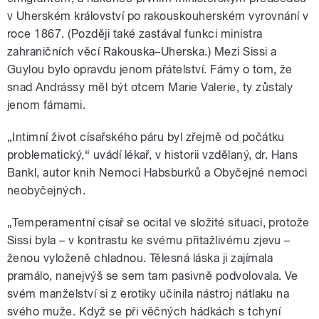
v Uherském království po rakouskouherském vyrovnání v
roce 1867. (Později také zastával funkci ministra
zahraničních věcí Rakouska–Uherska.) Mezi Sissi a
Guylou bylo opravdu jenom přátelství. Fámy o tom, že
snad Andrássy měl být otcem Marie Valerie, ty zůstaly
jenom fámami.
„Intimní život císařského páru byl zřejmě od počátku
problematický,“ uvádí lékař, v historii vzdělaný, dr. Hans
Bankl, autor knih Nemoci Habsburků a Obyčejné nemoci
neobyčejných.
„Temperamentní císař se ocital ve složité situaci, protože
Sissi byla – v kontrastu ke svému přitažlivému zjevu –
ženou vyloženě chladnou. Tělesná láska ji zajímala
pramálo, nanejvýš se sem tam pasivně podvolovala. Ve
svém manželství si z erotiky učinila nástroj nátlaku na
svého muže. Když se při věčných hádkách s tchyní