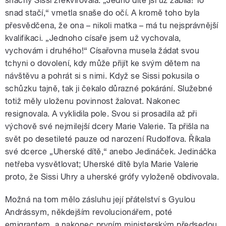
snachy Sissi zrekvírovala. „Jedno dítě jsi už zabila! To
snad stačí,“ vmetla snaše do očí. A kromě toho byla
přesvědčena, že ona – nikoli matka – má tu nejsprávnější
kvalifikaci. „Jednoho císaře jsem už vychovala,
vychovám i druhého!“ Císařovna musela žádat svou
tchyni o dovolení, kdy může přijít ke svým dětem na
návštěvu a pohrát si s nimi. Když se Sissi pokusila o
schůzku tajně, tak ji čekalo důrazné pokárání. Služebné
totiž měly uloženu povinnost žalovat. Nakonec
resignovala. A vyklidila pole. Svou si prosadila až při
výchově své nejmilejší dcery Marie Valerie. Ta přišla na
svět po desetileté pauze od narození Rudolfova. Říkala
své dcerce „Uherské dítě,“ anebo Jedináček. Jedináčka
netřeba vysvětlovat; Uherské dítě byla Marie Valerie
proto, že Sissi Uhry a uherské grófy vyloženě obdivovala.
Možná na tom mělo zásluhu její přátelství s Gyulou
Andrássym, někdejším revolucionářem, poté
emigrantem, a nakonec prvním ministerským předsedou