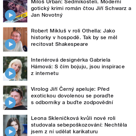
Miloš Urban: Sedmikostelí. Moderní
gotický krimi román čtou Jiří Schwarz a
Jan Novotný
Robert Mikluš v roli Othella: Jako
historky v hospodě. Tak by se měl
recitovat Shakespeare
Interiérová designérka Gabriela
Hámová: S čím bojuju, jsou inspirace
z internetu
Virolog Jiří Černý apeluje: Před
exotickou dovolenou se poraďte
s odborníky a buďte zodpovědní
Leona Skleničková kvůli nové roli
studovala sebepoškozování: Nechtěla
jsem z ní udělat karikaturu