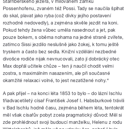
Starnberského jezera, v milovaném zámku
Possenhofenu, zvaném též Possi. Tady se naučila šplhat
do skal, plavat jako ryba (což dívky jejího postavení
rozhodně nedovedly), a zejména skvěle jezdit na koni.
Pokud tehdy žena vůbec uměla nasednout a jet, pak
pouze bokem, s oběma nohama na jedné straně zvířete,
zatímco Sissi jezdilo neslušně jako žokej, k tomu ještě
tryskem a často bez sedla. Knižní vzdělání nezbedné
divošce rodiče nijak nevnucovali, zato jí dobrácký otec
Max dopřál učitele chůze – ten ji naučil chodit velmi
zostra, s maximálním nasazením, ale při současné
okamžité relaxaci volné, to jest nezatížené nohy.“
A pak přijel – na konci léta 1853 to bylo – do lázní Ischlu
třiadvacetiletý císař František Josef I. Habsburkové trávili
v Bad Ischlu hodně času, zejména během léta, tentokrát
měl však císařův pobyt zcela pragmatický důvod: Měl si
zde prohlédnout svoji budoucí manželku, Helenu z rodu