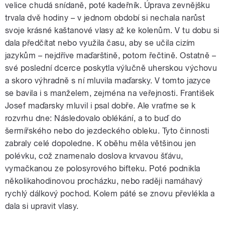
velice chudá snídaně, poté kadeřník. Úprava zevnějšku
trvala dvě hodiny – v jednom období si nechala narůst
svoje krásné kaštanové vlasy až ke kolenům. V tu dobu si
dala předčítat nebo využila času, aby se učila cizím
jazykům – nejdříve maďarštině, potom řečtině. Ostatně –
své poslední dcerce poskytla výlučně uherskou výchovu
a skoro výhradně s ní mluvila maďarsky. V tomto jazyce
se bavila i s manželem, zejména na veřejnosti. František
Josef maďarsky mluvil i psal dobře. Ale vraťme se k
rozvrhu dne: Následovalo oblékání, a to buď do
šermířského nebo do jezdeckého obleku. Tyto činnosti
zabraly celé dopoledne. K oběhu měla většinou jen
polévku, což znamenalo doslova krvavou šťávu,
vymačkanou ze polosyrového bifteku. Poté podnikla
několikahodinovou procházku, nebo raději namáhavý
rychlý dálkový pochod. Kolem páté se znovu převlékla a
dala si upravit vlasy.