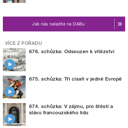
Jak nás naladíte na DABu
VÍCE Z POŘADU
676. schůzka: Odsouzen k vítězství
675. schůzka: Tři císaři v jedné Evropě
674. schůzka: V zájmu, pro štěstí a
slávu francouzského lidu