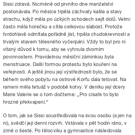
Sissi zdravá. Nicméně od prvního dne manželství
postonávala. Po měsíce trpěla záchvaty kašle a stavy
strachu, když měla po úzkých schodech sejít dolů. Velmi
často měla horečku a cítila celkovou slabost. Protože
tvrdohlavě odmítala pořádně jíst, trpěla chudokrevností a
trvalým stavem tělesného vyčerpání. Vždy to byl pro ni
vítaný důvod k tomu, aby se vyhnula dvorním
povinnostem. Pravidelnou měsíční záminkou byla
menstruace. Další formou protestu bylo kouření na
veřejnosti. A ještě jinou její výstředností bylo, že se
během svého pobytu na ostrově Korfu dala tetovat. Na
rameni měla tetuáž v podobě kotvy. V deníku její dcery
Marie Valerie se o tom dočteme: „Pro císaře to bylo
hrozné překvapení.“
O tom, jak se Sissi soustřeďovala na svou osobu (a jen na
ni), svědčí její denní rozvrh. Vstávala v pět hodin ráno, v
zimě o šesté. Po tělocviku a gymnastice následovala