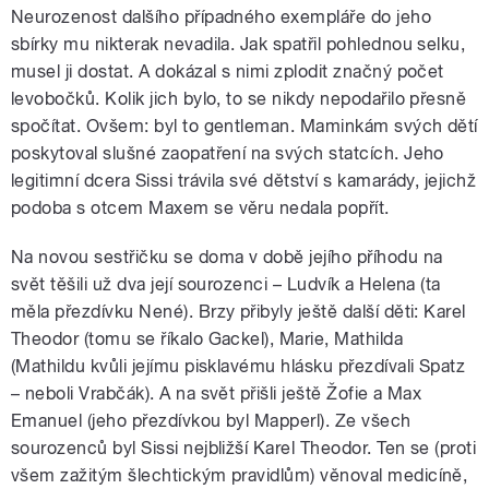
Neurozenost dalšího případného exempláře do jeho
sbírky mu nikterak nevadila. Jak spatřil pohlednou selku,
musel ji dostat. A dokázal s nimi zplodit značný počet
levobočků. Kolik jich bylo, to se nikdy nepodařilo přesně
spočítat. Ovšem: byl to gentleman. Maminkám svých dětí
poskytoval slušné zaopatření na svých statcích. Jeho
legitimní dcera Sissi trávila své dětství s kamarády, jejichž
podoba s otcem Maxem se věru nedala popřít.
Na novou sestřičku se doma v době jejího příhodu na
svět těšili už dva její sourozenci – Ludvík a Helena (ta
měla přezdívku Nené). Brzy přibyly ještě další děti: Karel
Theodor (tomu se říkalo Gackel), Marie, Mathilda
(Mathildu kvůli jejímu pisklavému hlásku přezdívali Spatz
– neboli Vrabčák). A na svět přišli ještě Žofie a Max
Emanuel (jeho přezdívkou byl Mapperl). Ze všech
sourozenců byl Sissi nejbližší Karel Theodor. Ten se (proti
všem zažitým šlechtickým pravidlům) věnoval medicíně,