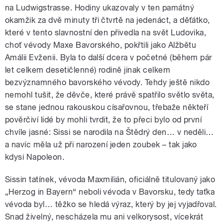
na Ludwigstrasse. Hodiny ukazovaly v ten památný
okamžik za dvě minuty tři čtvrtě na jedenáct, a děťátko,
které v tento slavnostní den přivedla na svět Ludovika,
choť vévody Maxe Bavorského, pokřtili jako Alžbětu
Amálii Evženii. Byla to další dcera v početné (během pár
let celkem desetičlenné) rodině jinak celkem
bezvýznamného bavorského vévody. Tehdy ještě nikdo
nemohl tušit, že děvče, které právě spatřilo světlo světa,
se stane jednou rakouskou císařovnou, třebaže někteří
pověrčiví lidé by mohli tvrdit, že to přeci bylo od první
chvíle jasné: Sissi se narodila na Štědrý den… v neděli…
a navíc měla už při narození jeden zoubek – tak jako
kdysi Napoleon.
Sissin tatínek, vévoda Maxmilián, oficiálně titulovaný jako
„Herzog in Bayern“ neboli vévoda v Bavorsku, tedy taťka
vévoda byl… těžko se hledá výraz, který by jej vyjadřoval.
Snad živelný, nescházela mu ani velkorysost, vícekrát