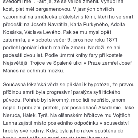
svědomí měli. Fakt je, že se velice změnil. Vyhubl na
kost, pleť měl pergamenovou. V jasných chvílích
vzpomínal na umělecká přátelství s těmi, kteří ho ve smrti
předešli: na Josefa Navrátila, Karla Purkyněho, Adolfa
Kosárka, Václava Levého. Pak se mu mysl opět
zatemnila, a v sobotu večer 9. prosince roku 1871
podlehl geniální duch malířův zmaru. Nedožil se ani
padesáti dvou let. Podle úmrtní knihy fary při kostele
Nejsvětější Trojice ve Spálené ulici v Praze zemřel Josef
Mánes na ochrnutí mozku.
Současná lékařská věda se přiklání k hypotéze, že pravou
příčinou smrti byla progresivní paralýza syfilitického
původu. Pohřeb byl skromný, moc lidí nepřišlo, jenom
nějací ti příbuzní, přátelé, pár posluchačů Akademie. Také
Neruda, Hálek, Tyrš. Na olšanském hřbitově mu Vojtěch
Lanna zajistil místo posledního odpočinku v sousedství
hrobky své rodiny. Když byla jeho rakev spuštěna do