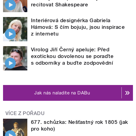
recitovat Shakespeare
Interiérová designérka Gabriela
Hámová: S čím bojuju, jsou inspirace
z internetu
Virolog Jiří Černý apeluje: Před
exotickou dovolenou se poraďte
s odborníky a buďte zodpovědní
Jak nás naladíte na DABu
VÍCE Z POŘADU
677. schůzka: Nešťastný rok 1805 (jak
pro koho)