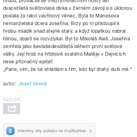
hrobu, protlačila se mezi smutečními hosty asi
dvacetiletá světlovlasá dívka v černém závoji a s úklonou
poslala za rakví vavřínový věnec. Byla to Mánesova
nemanželská dcera Josefina. Brzy po ní přistoupil k
hrobu mladík snad stejně starý, a když lopatkou nabral
hlínou, dojetí se rozvzlykal. Byl to Mikoláš Aleš. Josefina
zemřela jako šestašedesátiletá během první světové
války. Její hrob na hřbitově svatého Matěje v Dejvicích
nese příznačný epitaf:
„Pane, vím, že se shledám s tím, kdo byl drahý duši mé.“
autor:
Josef Veselý
Všechny díly pořadu na mujRozhlas