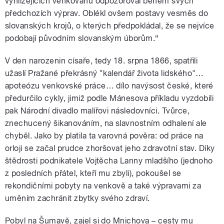
vyhlížejících venkovanů odpozoroval během svých
předchozích výprav. Oblékl ovšem postavy vesměs do
slovanských krojů, o kterých předpokládal, že se nejvíce
podobají původním slovanským úborům.“
V den narozenin císaře, tedy 18. srpna 1866, spatřili
užaslí Pražané překrásný "kalendář života lidského"…
apoteózu venkovské práce… dílo navýsost české, které
předurčilo cykly, jimiž podle Mánesova příkladu vyzdobili
pak Národní divadlo malířovi následovníci. Tvůrce,
znechucený šikanováním, na slavnostním odhalení ale
chyběl. Jako by platila ta varovná pověra: od práce na
orloji se začal prudce zhoršovat jeho zdravotní stav. Díky
štědrosti podnikatele Vojtěcha Lanny mladšího (jednoho
z posledních přátel, kteří mu zbyli), pokoušel se
rekondičními pobyty na venkově a také výpravami za
uměním zachránit zbytky svého zdraví.
Pobyl na Šumavě, zajel si do Mnichova – cesty mu