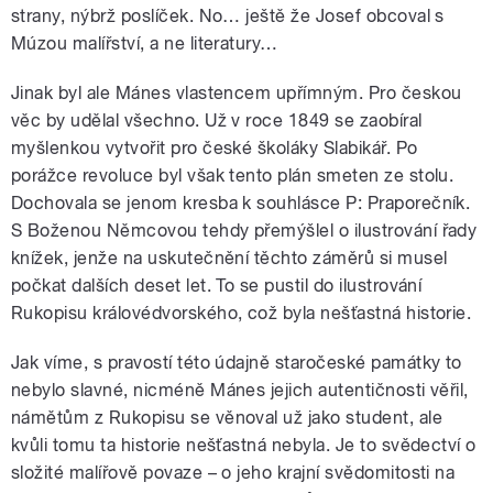
strany, nýbrž poslíček. No… ještě že Josef obcoval s
Múzou malířství, a ne literatury…
Jinak byl ale Mánes vlastencem upřímným. Pro českou
věc by udělal všechno. Už v roce 1849 se zaobíral
myšlenkou vytvořit pro české školáky Slabikář. Po
porážce revoluce byl však tento plán smeten ze stolu.
Dochovala se jenom kresba k souhlásce P: Praporečník.
S Boženou Němcovou tehdy přemýšlel o ilustrování řady
knížek, jenže na uskutečnění těchto záměrů si musel
počkat dalších deset let. To se pustil do ilustrování
Rukopisu královédvorského, což byla nešťastná historie.
Jak víme, s pravostí této údajně staročeské památky to
nebylo slavné, nicméně Mánes jejich autentičnosti věřil,
námětům z Rukopisu se věnoval už jako student, ale
kvůli tomu ta historie nešťastná nebyla. Je to svědectví o
složité malířově povaze – o jeho krajní svědomitosti na