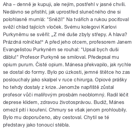
Aha – denně je kupuji, ale nejím, postřehl v jasné chvíli.
Nedávno se přistihl, jak uprostřed slunečného dne si
polohlasně mumlá: "Sněží!" Na tvářích a rukou pociťoval
svěží chlad tajících vloček. Svému kolegovi Karlovi
Purkyněmu se svěřil: „Z mé duše zbyly střepy. A hlava?
Prázdná rolnička!“ A před jeho otcem, profesorem Janem
Evangelistou Purkyněm se rouhal: "Upsal bych duši
ďáblu!" Profesor Purkyně se smiloval. Předepsal mu
opium purum. Čisté opium. Mánesa překvapilo, jak rychle
se dostal do formy. Bylo po úzkosti, jemné štětce ho zas
poslouchaly jako skalpel v ruce chirurga. Opiové prášky
ho tehdy dostaly z krize. Jenomže napříště zůstal
profesor vůči malířovým prosbám neoblomný. Radil léčit
deprese klidem, zdravou životosprávou. Budiž, Mánes
omezil pití i kouření. Chmury se však jenom prohloubily.
Bylo mu doporučeno, aby cestoval. Chytil se té
představy jako tonoucí stébla.