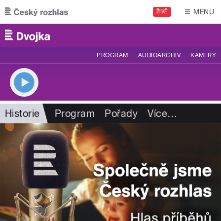
Přejít k hlavnímu obsahu
MENU
ŽIVĚ
PROGRAM
AUDIOARCHIV
KAMERY
Historie
Program
Pořady
Více
…