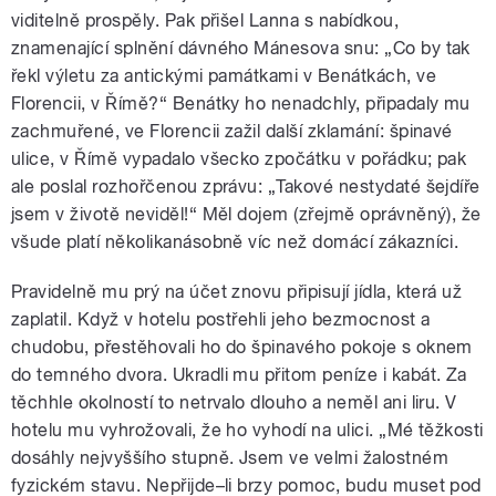
viditelně prospěly. Pak přišel Lanna s nabídkou,
znamenající splnění dávného Mánesova snu: „Co by tak
řekl výletu za antickými památkami v Benátkách, ve
Florencii, v Římě?“ Benátky ho nenadchly, připadaly mu
zachmuřené, ve Florencii zažil další zklamání: špinavé
ulice, v Římě vypadalo všecko zpočátku v pořádku; pak
ale poslal rozhořčenou zprávu: „Takové nestydaté šejdíře
jsem v životě neviděl!“ Měl dojem (zřejmě oprávněný), že
všude platí několikanásobně víc než domácí zákazníci.
Pravidelně mu prý na účet znovu připisují jídla, která už
zaplatil. Když v hotelu postřehli jeho bezmocnost a
chudobu, přestěhovali ho do špinavého pokoje s oknem
do temného dvora. Ukradli mu přitom peníze i kabát. Za
těchhle okolností to netrvalo dlouho a neměl ani liru. V
hotelu mu vyhrožovali, že ho vyhodí na ulici. „Mé těžkosti
dosáhly nejvyššího stupně. Jsem ve velmi žalostném
fyzickém stavu. Nepřijde–li brzy pomoc, budu muset pod