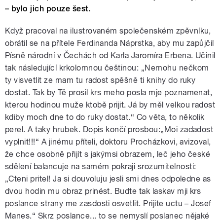
– bylo jich pouze šest.
Když pracoval na ilustrovaném společenském zpěvníku,
obrátil se na přítele Ferdinanda Náprstka, aby mu zapůjčil
Písně národní v Čechách od Karla Jaromíra Erbena. Učinil
tak následující krkolomnou češtinou: „Nemohu nečkom
ty visvetlit ze mam tu radost spěšně ti knihy do ruky
dostat. Tak by Tě prosil krs meho posla mje poznamenat,
kterou hodinou muže ktobě prijit. Já by měl velkou radost
kdiby moch dne to do ruky dostat.“ Co věta, to několik
perel. A taky hrubek. Dopis končí prosbou:„Moi zadadost
vyplnit!!!“ A jinému příteli, doktoru Procházkovi, avizoval,
že chce osobně přijít s jakýmsi obrazem, leč jeho české
sdělení balancuje na samém pokraji srozumitelnosti:
„Cteni pritel! Ja si douvoluju jesli smi dnes odpoledne as
dvou hodin mu obraz prinést. Budte tak laskav mji krs
poslance strany me zasdosti osvetlit. Prijite uctu – Josef
Manes.“ Skrz poslance... to se nemyslí poslanec nějaké