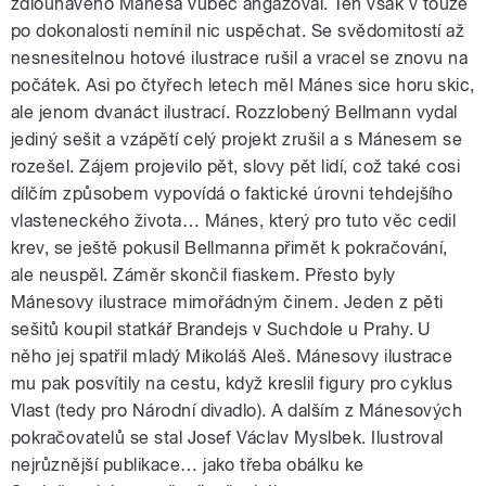
zdlouhavého Mánesa vůbec angažoval. Ten však v touze
po dokonalosti nemínil nic uspěchat. Se svědomitostí až
nesnesitelnou hotové ilustrace rušil a vracel se znovu na
počátek. Asi po čtyřech letech měl Mánes sice horu skic,
ale jenom dvanáct ilustrací. Rozzlobený Bellmann vydal
jediný sešit a vzápětí celý projekt zrušil a s Mánesem se
rozešel. Zájem projevilo pět, slovy pět lidí, což také cosi
dílčím způsobem vypovídá o faktické úrovni tehdejšího
vlasteneckého života… Mánes, který pro tuto věc cedil
krev, se ještě pokusil Bellmanna přimět k pokračování,
ale neuspěl. Záměr skončil fiaskem. Přesto byly
Mánesovy ilustrace mimořádným činem. Jeden z pěti
sešitů koupil statkář Brandejs v Suchdole u Prahy. U
něho jej spatřil mladý Mikoláš Aleš. Mánesovy ilustrace
mu pak posvítily na cestu, když kreslil figury pro cyklus
Vlast (tedy pro Národní divadlo). A dalším z Mánesových
pokračovatelů se stal Josef Václav Myslbek. Ilustroval
nejrůznější publikace… jako třeba obálku ke