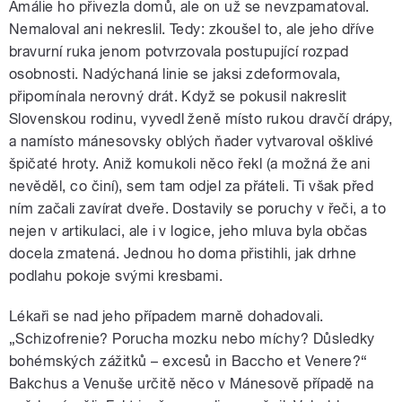
Amálie ho přivezla domů, ale on už se nevzpamatoval.
Nemaloval ani nekreslil. Tedy: zkoušel to, ale jeho dříve
bravurní ruka jenom potvrzovala postupující rozpad
osobnosti. Nadýchaná linie se jaksi zdeformovala,
připomínala nerovný drát. Když se pokusil nakreslit
Slovenskou rodinu, vyvedl ženě místo rukou dravčí drápy,
a namísto mánesovsky oblých ňader vytvaroval ošklivé
špičaté hroty. Aniž komukoli něco řekl (a možná že ani
nevěděl, co činí), sem tam odjel za přáteli. Ti však před
ním začali zavírat dveře. Dostavily se poruchy v řeči, a to
nejen v artikulaci, ale i v logice, jeho mluva byla občas
docela zmatená. Jednou ho doma přistihli, jak drhne
podlahu pokoje svými kresbami.
Lékaři se nad jeho případem marně dohadovali.
„Schizofrenie? Porucha mozku nebo míchy? Důsledky
bohémských zážitků – excesů in Baccho et Venere?“
Bakchus a Venuše určitě něco v Mánesově případě na