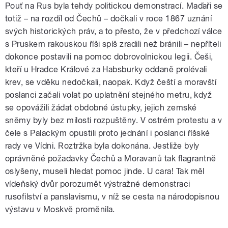
Pouť na Rus byla tehdy politickou demonstrací. Maďaři se
totiž – na rozdíl od Čechů – dočkali v roce 1867 uznání
svých historických práv, a to přesto, že v předchozí válce
s Pruskem rakouskou říši spíš zradili než bránili – nepříteli
dokonce postavili na pomoc dobrovolnickou legii. Češi,
kteří u Hradce Králové za Habsburky oddaně prolévali
krev, se vděku nedočkali, naopak. Když čeští a moravští
poslanci začali volat po uplatnění stejného metru, když
se opovážili žádat obdobné ústupky, jejich zemské
sněmy byly bez milosti rozpuštěny. V ostrém protestu a v
čele s Palackým opustili proto jednání i poslanci říšské
rady ve Vídni. Roztržka byla dokonána. Jestliže byly
oprávněné požadavky Čechů a Moravanů tak flagrantně
oslyšeny, museli hledat pomoc jinde. U cara! Tak měl
vídeňský dvůr porozumět výstražné demonstraci
rusofilství a panslavismu, v níž se cesta na národopisnou
výstavu v Moskvě proměnila.