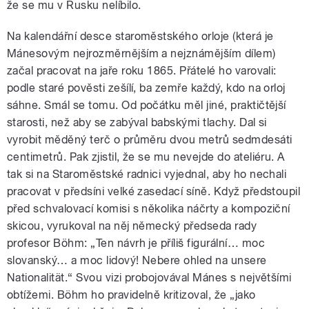
že se mu v Rusku nelíbilo.
Na kalendářní desce staroměstského orloje (která je
Mánesovým nejrozměrnějším a nejznámějším dílem)
začal pracovat na jaře roku 1865. Přátelé ho varovali:
podle staré pověsti zešílí, ba zemře každý, kdo na orloj
sáhne. Smál se tomu. Od počátku měl jiné, praktičtější
starosti, než aby se zabýval babskými tlachy. Dal si
vyrobit měděný terč o průměru dvou metrů sedmdesáti
centimetrů. Pak zjistil, že se mu nevejde do ateliéru. A
tak si na Staroměstské radnici vyjednal, aby ho nechali
pracovat v předsíni velké zasedací síně. Když předstoupil
před schvalovací komisi s několika náčrty a kompoziční
skicou, vyrukoval na něj německý předseda rady
profesor Böhm: „Ten návrh je příliš figurální… moc
slovanský… a moc lidový! Nebere ohled na unsere
Nationalität.“ Svou vizi probojovával Mánes s největšími
obtížemi. Böhm ho pravidelně kritizoval, že „jako