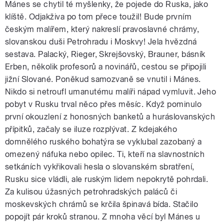
Mánes se chytil té myšlenky, že pojede do Ruska, jako
klíště. Odjakživa po tom přece toužil! Bude prvním
českým malířem, který nakreslí pravoslavné chrámy,
slovanskou duši Petrohradu i Moskvy! Jela hvězdná
sestava. Palacký, Rieger, Skrejšovský, Brauner, básník
Erben, několik profesorů a novinářů, cestou se připojili
jižní Slované. Poněkud samozvaně se vnutil i Mánes.
Nikdo si netroufl umanutému malíři nápad vymluvit. Jeho
pobyt v Rusku trval něco přes měsíc. Když pominulo
první okouzlení z honosných banketů a huráslovanských
přípitků, začaly se iluze rozplývat. Z kdejakého
domnělého ruského bohatýra se vyklubal zazobaný a
omezený náfuka nebo opilec. Ti, kteří na slavnostních
setkáních vykřikovali hesla o slovanském sbratření,
Rusku sice vládli, ale ruským lidem nepokrytě pohrdali.
Za kulisou úžasných petrohradských paláců či
moskevských chrámů se krčila špinavá bída. Stačilo
popojít pár kroků stranou. Z mnoha věcí byl Mánes u