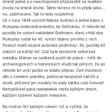
straně jedné a o neschopnosti přizpůsobit se realitám
života na straně druhé. Takto řečeno mi to přijde jaksi…
no, zašifrované. Tak to tedy rozpleťme:
Už v roce 1848 vytvořil Mánes ilustraci k jedné básni z
Rukopisu královédvorského, ke Skřivánku. O několik let
později ho oslovil nakladatel Bellmann, který chtěl oba
Rukopisy vydat ke 40. výročí objevu prvního z nich.
Poskytl malíři slušné autorské podmínky: 40, později 60
zlatých za každý list. Což byla skutečně velkorysá
nabídka. Mánes se nadšeně pustil do práce – totiž do
archeologických a historických studií tak pilných, že po
několik let uvízl pořád ve stádiu příprav. Četl Vocelovo
dílo o českém pravěku, pořizoval bezpočet náčrtů a
studií, přičemž jen modely ho stály takřka celý honorář.
Netrpělivost pana nakladatele rostla každým dnem,
každým týdnem každým měsícem.
Ba možno říct každým rokem. Už si vyčítal, že