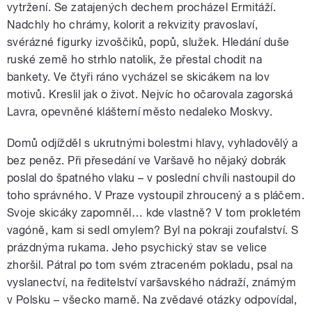
vytržení. Se zatajených dechem procházel Ermitáží.
Nadchly ho chrámy, kolorit a rekvizity pravoslaví,
svérázné figurky izvoščiků, popů, služek. Hledání duše
ruské země ho strhlo natolik, že přestal chodit na
bankety. Ve čtyři ráno vycházel se skicákem na lov
motivů. Kreslil jak o život. Nejvíc ho očarovala zagorská
Lavra, opevněné klášterní město nedaleko Moskvy.
Domů odjížděl s ukrutnými bolestmi hlavy, vyhladovělý a
bez peněz. Při přesedání ve Varšavě ho nějaký dobrák
poslal do špatného vlaku – v poslední chvíli nastoupil do
toho správného. V Praze vystoupil zhroucený a s pláčem.
Svoje skicáky zapomněl… kde vlastně? V tom prokletém
vagóně, kam si sedl omylem? Byl na pokraji zoufalství. S
prázdnýma rukama. Jeho psychický stav se velice
zhoršil. Pátral po tom svém ztraceném pokladu, psal na
vyslanectví, na ředitelství varšavského nádraží, známým
v Polsku – všecko marně. Na zvědavé otázky odpovídal,