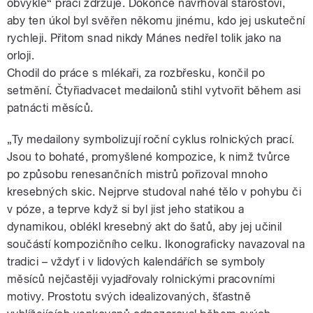
obvykle“ práci zdržuje. Dokonce navrhoval starostovi,
aby ten úkol byl svěřen někomu jinému, kdo jej uskuteční
rychleji. Přitom snad nikdy Mánes nedřel tolik jako na
orloji.
Chodil do práce s mlékaři, za rozbřesku, končil po
setmění. Čtyřiadvacet medailonů stihl vytvořit během asi
patnácti měsíců.
„Ty medailony symbolizují roční cyklus rolnických prací.
Jsou to bohaté, promyšlené kompozice, k nimž tvůrce
po způsobu renesančních mistrů pořizoval mnoho
kresebných skic. Nejprve studoval nahé tělo v pohybu či
v póze, a teprve když si byl jist jeho statikou a
dynamikou, oblékl kresebný akt do šatů, aby jej učinil
součástí kompozičního celku. Ikonograficky navazoval na
tradici – vždyť i v lidových kalendářích se symboly
měsíců nejčastěji vyjadřovaly rolnickými pracovními
motivy. Prostotu svých idealizovaných, šťastně