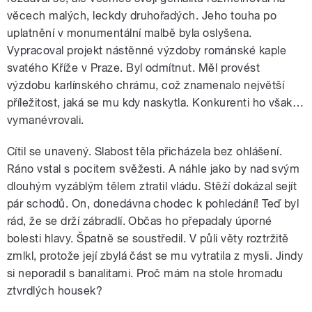
věcech malých, leckdy druhořadých. Jeho touha po
uplatnění v monumentální malbě byla oslyšena.
Vypracoval projekt nástěnné výzdoby románské kaple
svatého Kříže v Praze. Byl odmítnut. Měl provést
výzdobu karlínského chrámu, což znamenalo největší
příležitost, jaká se mu kdy naskytla. Konkurenti ho však…
vymanévrovali.
Cítil se unavený. Slabost těla přicházela bez ohlášení.
Ráno vstal s pocitem svěžesti. A náhle jako by nad svým
dlouhým vyzáblým tělem ztratil vládu. Stěží dokázal sejít
pár schodů. On, donedávna chodec k pohledání! Teď byl
rád, že se drží zábradlí. Občas ho přepadaly úporné
bolesti hlavy. Špatně se soustředil. V půli věty roztržitě
zmlkl, protože její zbylá část se mu vytratila z mysli. Jindy
si neporadil s banalitami. Proč mám na stole hromadu
ztvrdlých housek?