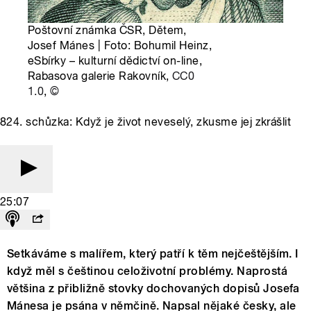
Poštovní známka ČSR, Dětem,
Josef Mánes | Foto: Bohumil Heinz,
eSbírky – kulturní dědictví on-line,
Rabasova galerie Rakovník,
CC0
1.0
,
©
824. schůzka: Když je život neveselý, zkusme jej zkrášlit
25:07
Setkáváme s malířem, který patří k těm nejčeštějším. I
když měl s češtinou celoživotní problémy. Naprostá
většina z přibližně stovky dochovaných dopisů Josefa
Mánesa je psána v němčině. Napsal nějaké česky, ale