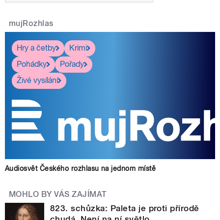
mujRozhlas
Hry a četby
Krimi
Pohádky
Pořady
Živé vysílání
Audiosvět Českého rozhlasu na jednom místě
MOHLO BY VÁS ZAJÍMAT
823. schůzka: Paleta je proti přírodě
chudá. Není na ní světlo