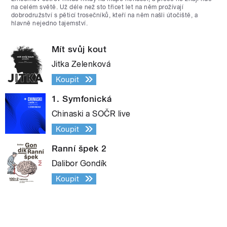
na celém světě. Už déle než sto třicet let na něm prožívají
dobrodružství s pěticí trosečníků, kteří na něm našli útočiště, a
hlavně nejedno tajemství.
Mít svůj kout
Jitka Zelenková
Koupit
1. Symfonická
Chinaski a SOČR live
Koupit
Ranní špek 2
Dalibor Gondík
Koupit