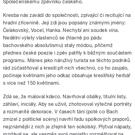
Společenskému zpěvníku českého.
Kresba nás zavádí do společnosti, zpívající či recitující na
hradní zřícenině. Její zdi jsou popsány známými jmény:
Čelakovský, Vocel, Hanka. Nechybí ani soudek vína.
Nedělní výlety vlastenců se (hlavně po pádu
bachovského absolutismu) staly módou, přičemž
přednes české poezie i zpěv patřily k běžným součástem
programu. Mánes jako náruživý turista se těchto podniků
rád zúčastňoval a kreslil při nich všechno, co ho zaujalo,
počínaje květinami jeho odkaz obsahuje kreslířský herbář
s více než 150 květinami.
Zdá se, že maloval kdeco. Navrhoval obálky, titulní listy,
záhlaví, iniciály. Aby se uživil, zhotovoval výtečné portréty
a rozmanité dekorace. V časech tání (poté co Bach
zmizel z politické scény) navrhl řadu spolkových praporů,
nejznámější z nich je zřejmě ten sokolský. Plýtval nápady,
rozdával se, ale vesměs svoji genialitu rozmělňoval na