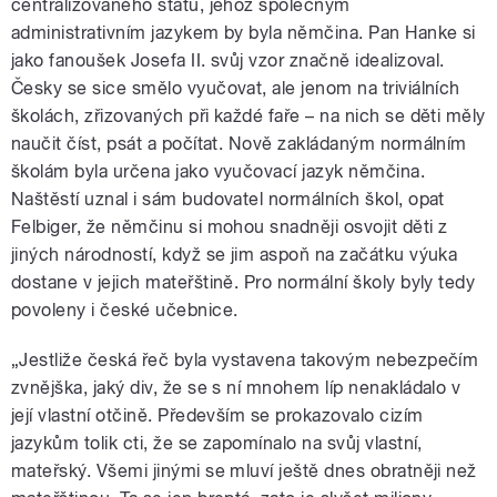
centralizovaného státu, jehož společným
administrativním jazykem by byla němčina. Pan Hanke si
jako fanoušek Josefa II. svůj vzor značně idealizoval.
Česky se sice smělo vyučovat, ale jenom na triviálních
školách, zřizovaných při každé faře – na nich se děti měly
naučit číst, psát a počítat. Nově zakládaným normálním
školám byla určena jako vyučovací jazyk němčina.
Naštěstí uznal i sám budovatel normálních škol, opat
Felbiger, že němčinu si mohou snadněji osvojit děti z
jiných národností, když se jim aspoň na začátku výuka
dostane v jejich mateřštině. Pro normální školy byly tedy
povoleny i české učebnice.
„Jestliže česká řeč byla vystavena takovým nebezpečím
zvnějška, jaký div, že se s ní mnohem líp nenakládalo v
její vlastní otčině. Především se prokazovalo cizím
jazykům tolik cti, že se zapomínalo na svůj vlastní,
mateřský. Všemi jinými se mluví ještě dnes obratněji než