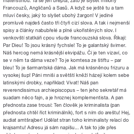
mateřštinou. Ta se jen breptá, zato je slyšet miliony
Francouzů, Angličanů a Sasů. A když se ještě tu a tam
mluví česky, jaký to slyšet ubohý žargon! V jediné
promluvě najdeš často tři čtyři cizí slova. A tak i nejmenší
spisy a články nabubřelé a plné ukořistěných slov. I
venkovští statkáři cpou všude francouzská slova. Říkají:
Par Dieu! To jsou krásný fychsle! To je galantský švimer.
Náš hercog nemá krásnější ekvipážu. Čí je ten vizaví, co
se v něm ta dáma veze? To je komtesa ze štiftu – par
bleu! To je šarmantská dáma. Jak má krásněnou frizuru a
vysokej šup! Páni mniši a světští kněží házejí kolem sebe
latinskými drobky, například: Vivat! Náš pan
reverendissimus archiepiscopus – ten jeho sekretář má
suadam něco fajn, a je hroznej komplementista. A pan
přednosta zase trousí: Ten člověk je kriminalista (pan
přednosta chtěl říct kriminálník), fort s ním do areštu! Hej,
audiat amtšrajber! Udělat stran toho kriminalisty relací do
krajsamtu! Adresu já sám napíšu... A tak to jde přes