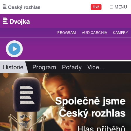
Přejít k hlavnímu obsahu
MENU
ŽIVĚ
PROGRAM
AUDIOARCHIV
KAMERY
Historie
Program
Pořady
Více
…