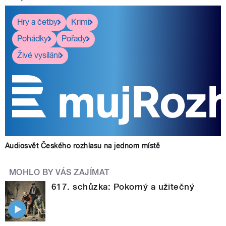
Hry a četby
Krimi
Pohádky
Pořady
Živé vysílání
Audiosvět Českého rozhlasu na jednom místě
MOHLO BY VÁS ZAJÍMAT
617. schůzka: Pokorný a užitečný