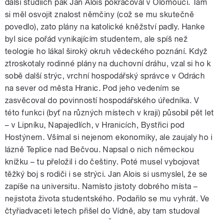
další studiích pak Jan Alois pokračoval v Olomouci. Tam
si měl osvojit znalost němčiny (což se mu skutečně
povedlo), zato plány na katolické kněžství padly. Hanke
byl sice pořád vynikajícím studentem, ale spíš než
teologie ho lákal široký okruh vědeckého poznání. Když
ztroskotaly rodinné plány na duchovní dráhu, vzal si ho k
sobě další strýc, vrchní hospodářský správce v Odrách
na sever od města Hranic. Pod jeho vedením se
zasvěcoval do povinností hospodářského úředníka. V
této funkci (byť na různých místech v kraji) působil pět let
– v Lipníku, Napajedlích, v Hranicích, Bystřici pod
Hostýnem. Všímal si nejenom ekonomiky, ale zaujaly ho i
lázně Teplice nad Bečvou. Napsal o nich německou
knížku – tu přeložil i do češtiny. Poté musel vybojovat
těžký boj s rodiči i se strýci. Jan Alois si usmyslel, že se
zapíše na universitu. Namísto jistoty dobrého místa –
nejistota života studentského. Podařilo se mu vyhrát. Ve
čtyřiadvaceti letech přišel do Vídně, aby tam studoval