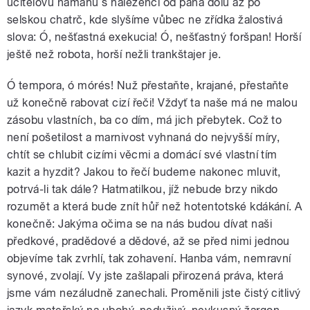
učitelovu námahu s nalezenci od pána dolů až po
selskou chatrč, kde slyšíme vůbec ne zřídka žalostivá
slova: Ó, nešťastná exekucia! Ó, nešťastný foršpan! Horší
ještě než robota, horší nežli trankštajer je.
Ó tempora, ó mórés! Nuž přestaňte, krajané, přestaňte
už konečně rabovat cizí řeči! Vždyť ta naše má ne malou
zásobu vlastních, ba co dím, má jich přebytek. Což to
není pošetilost a marnivost vyhnaná do nejvyšší míry,
chtít se chlubit cizími věcmi a domácí své vlastní tím
kazit a hyzdit? Jakou to řečí budeme nakonec mluvit,
potrvá-li tak dále? Hatmatilkou, jíž nebude brzy nikdo
rozumět a která bude znít hůř než hotentotské kdákání. A
konečně: Jakýma očima se na nás budou dívat naši
předkové, pradědové a dědové, až se před nimi jednou
objevíme tak zvrhlí, tak zohavení. Hanba vám, nemravní
synové, zvolají. Vy jste zašlapali přirozená práva, která
jsme vám nezáludně zanechali. Proměnili jste čistý citlivý