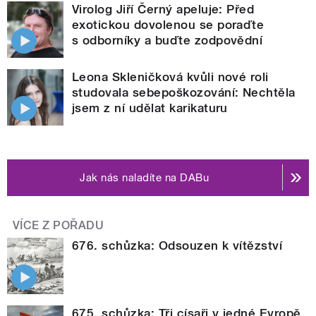
Virolog Jiří Černý apeluje: Před
exotickou dovolenou se poraďte
s odborníky a buďte zodpovědní
Leona Skleničková kvůli nové roli
studovala sebepoškozování: Nechtěla
jsem z ní udělat karikaturu
Jak nás naladíte na DABu
VÍCE Z POŘADU
676. schůzka: Odsouzen k vítězství
675. schůzka: Tři císaři v jedné Evropě