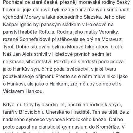
Pocházel ze staré české, přesněji moravské rodiny český
hovořící, jejíž členové byli rozptýleni v různých končinách
východní Moravy a také sousedního Slezska. Jeho otec
Kašpar Ignác byl panským sládkem v Holešově na
panství hraběte Rottala. Rodina jeho matky Veroniky,
rozené Sonnefeldové přistěhovala se prý na Moravu z
Tyrol. Dobře situováni byli na Moravě také otcovi bratři.
Náš Jan Alois strávil v Holešově prvních sedm let
nejkrásnějšího dětství. Později se s hrdostí podepisoval
jako Hankův syn, čímž podal svědectví, v jaké tvaru
používal svoje příjmení. Přesto se o něm mluví nikoli jako
o Hankovi, ale jako o Hankem, zřejmě aby se nepletl s
Václavem Hankou.
Když mu tedy bylo sedm let, poslali ho rodiče k strýci,
faráři v Bílovicích u Uherského Hradiště. Ten se těšil, že z
nadaného synovce vychová katolického kněze. Dal ho
proto zapsat na piaristické gymnasium do Kroměříže. V