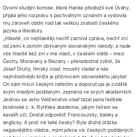
Dvorní studijní komise, které Hanke předložil své Úvahy,
přijala jeho rozpravu s pochvalným uznáním a vyslovila
mu zároveň obdiv nad tak velikou znalostí českého
jazyka a literatury.
„Hlasitě, co nejhlasitěji nechť zaznívá zpráva, nechť zní
od zemí k zemím obývaným slovanskými národy, a nade
vše hlasitě kéž zní v mé vlasti, v českém státě – mezi
Čechy, Moravany a Slezany – přeradostná zvěst, že
Josef Druhý, římský císař, moudrý vladař a nás
nejmilostivější kníže je příznivcem slovanského jazyka!
On sám mluví českým nářečím a doporučuje je zvláště
svým mladým poddaným, zejména ve svých akademiích.
Jednou se Jeho Veličenstvo císař tázal pana ředitele
brněnské c. k. Rytířské akademie, jakým řečem se
kavalíři učí. Dostal odpověď: Francouzsky, italsky a
anglicky. A proč ne také česky? Byla druhá otázka
nejjasnějšího vládce, mám přece víc českých poddaných