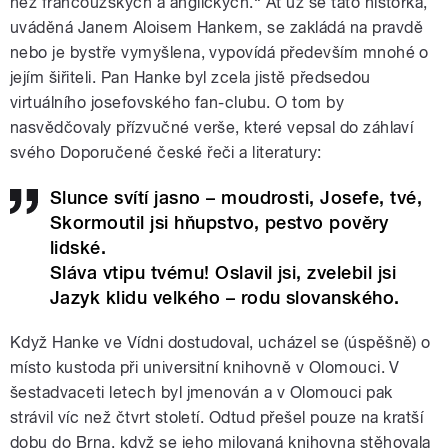
než francouzských a anglických.“ Ať už se tato historka,
uváděná Janem Aloisem Hankem, se zakládá na pravdě
nebo je bystře vymyšlena, vypovídá především mnohé o
jejím šiřiteli. Pan Hanke byl zcela jistě předsedou
virtuálního josefovského fan-clubu. O tom by
nasvědčovaly přízvučné verše, které vepsal do záhlaví
svého Doporučené české řeči a literatury:
Slunce svítí jasno – moudrosti, Josefe, tvé,
Skormoutil jsi hňupstvo, pestvo pověry
lidské.
Sláva vtipu tvému! Oslavil jsi, zvelebil jsi
Jazyk klidu velkého – rodu slovanského.
Když Hanke ve Vídni dostudoval, ucházel se (úspěšně) o
místo kustoda při universitní knihovně v Olomouci. V
šestadvaceti letech byl jmenován a v Olomouci pak
strávil víc než čtvrt století. Odtud přešel pouze na kratší
dobu do Brna, když se jeho milovaná knihovna stěhovala