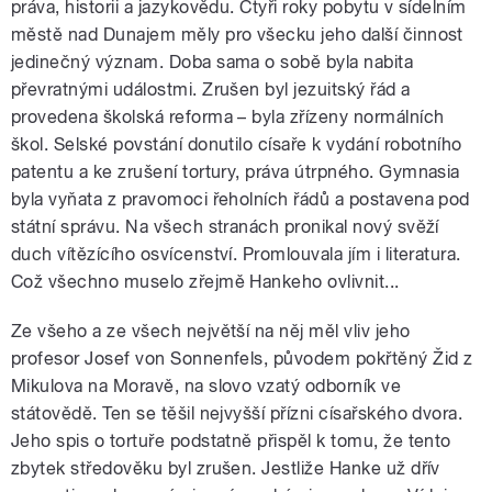
práva, historii a jazykovědu. Čtyři roky pobytu v sídelním
městě nad Dunajem měly pro všecku jeho další činnost
jedinečný význam. Doba sama o sobě byla nabita
převratnými událostmi. Zrušen byl jezuitský řád a
provedena školská reforma – byla zřízeny normálních
škol. Selské povstání donutilo císaře k vydání robotního
patentu a ke zrušení tortury, práva útrpného. Gymnasia
byla vyňata z pravomoci řeholních řádů a postavena pod
státní správu. Na všech stranách pronikal nový svěží
duch vítězícího osvícenství. Promlouvala jím i literatura.
Což všechno muselo zřejmě Hankeho ovlivnit...
Ze všeho a ze všech největší na něj měl vliv jeho
profesor Josef von Sonnenfels, původem pokřtěný Žid z
Mikulova na Moravě, na slovo vzatý odborník ve
státovědě. Ten se těšil nejvyšší přízni císařského dvora.
Jeho spis o tortuře podstatně přispěl k tomu, že tento
zbytek středověku byl zrušen. Jestliže Hanke už dřív