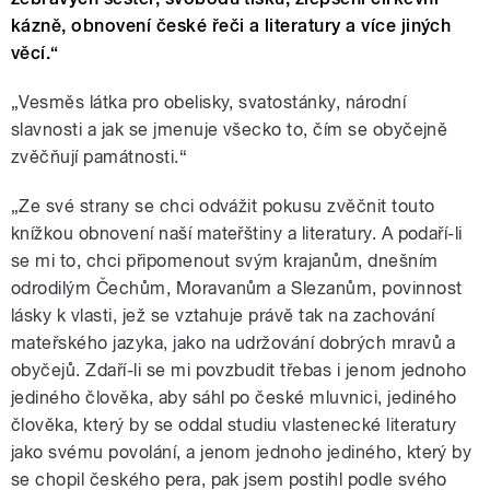
kázně, obnovení české řeči a literatury a více jiných
věcí.“
„Vesměs látka pro obelisky, svatostánky, národní
slavnosti a jak se jmenuje všecko to, čím se obyčejně
zvěčňují památnosti.“
„Ze své strany se chci odvážit pokusu zvěčnit touto
knížkou obnovení naší mateřštiny a literatury. A podaří-li
se mi to, chci připomenout svým krajanům, dnešním
odrodilým Čechům, Moravanům a Slezanům, povinnost
lásky k vlasti, jež se vztahuje právě tak na zachování
mateřského jazyka, jako na udržování dobrých mravů a
obyčejů. Zdaří-li se mi povzbudit třebas i jenom jednoho
jediného člověka, aby sáhl po české mluvnici, jediného
člověka, který by se oddal studiu vlastenecké literatury
jako svému povolání, a jenom jednoho jediného, který by
se chopil českého pera, pak jsem postihl podle svého