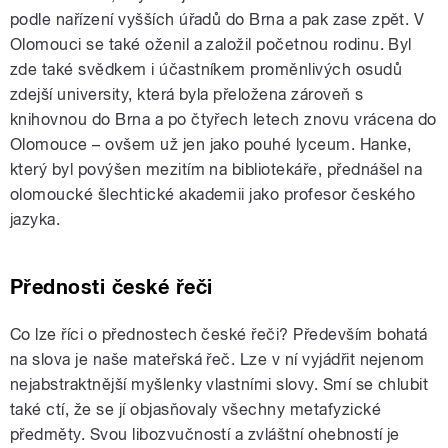
podle nařízení vyšších úřadů do Brna a pak zase zpět. V
Olomouci se také oženil a založil početnou rodinu. Byl
zde také svědkem i účastníkem proměnlivých osudů
zdejší university, která byla přeložena zároveň s
knihovnou do Brna a po čtyřech letech znovu vrácena do
Olomouce – ovšem už jen jako pouhé lyceum. Hanke,
který byl povýšen mezitím na bibliotekáře, přednášel na
olomoucké šlechtické akademii jako profesor českého
jazyka.
Přednosti české řeči
Co lze říci o přednostech české řeči? Především bohatá
na slova je naše mateřská řeč. Lze v ní vyjádřit nejenom
nejabstraktnější myšlenky vlastními slovy. Smí se chlubit
také ctí, že se jí objasňovaly všechny metafyzické
předměty. Svou libozvučností a zvláštní ohebností je