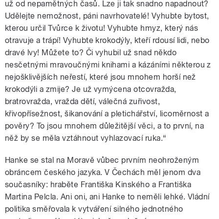
už od nepamětných časů. Lze ji tak snadno napadnout?
Udělejte nemožnost, páni navrhovatelé! Vyhubte bytost,
kterou určil Tvůrce k životu! Vyhubte hmyz, který nás
otravuje a trápí! Vyhubte krokodýly, kteří rdousí lidi, nebo
dravé lvy! Můžete to? Či vyhubil už snad někdo
nesčetnými mravoučnými knihami a kázáními některou z
nejošklivějších neřestí, které jsou mnohem horší než
krokodýli a zmije? Je už vymýcena otcovražda,
bratrovražda, vražda dětí, válečná zuřivost,
křivopřísežnost, šikanování a pletichářství, licoměrnost a
pověry? To jsou mnohem důležitější věci, a to první, na
něž by se měla vztáhnout vyhlazovací ruka.“
Hanke se stal na Moravě vůbec prvním neohroženým
obráncem českého jazyka. V Čechách měl jenom dva
současníky: hraběte Františka Kinského a Františka
Martina Pelcla. Ani oni, ani Hanke to neměli lehké. Vládní
politika směřovala k vytváření silného jednotného