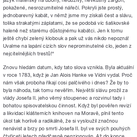
jazyk mateřský na ubohý, neduživý, nevkusný žargon,
pokažené, nesrozumitelné nářečí. Pokryli jste prostý,
jednobarevný kabát, v němž jsme my získali čest a slávu,
tolika strakatými záplatami, že se podobá víc šaškovské
haleně než starému důstojnému kabátci. Jen k tomu
ještě chybí zelený klobouk a pak už vás nikdo nepozná!
Uvalme na lapání cizích slov neprominutelné clo, jeden z
nejcitelnějších trestů!“
Znovu hledám datum, kdy tato slova vznikla. Byla aktuální
v roce 1783, když je Jan Alois Hanke ve Vídni vydal. Proč
nám však proboha říkají cosi palčivého i dnes? Že by to
byla náhoda, tak tomu nevěřím. Největší slávu prožil za
vlády Josefa II. jeho věrný stoupenec a rozvinul tady i
bohatou spisovatelskou činnost. Když byl pověřen revizí
a likvidací klášterních knihoven na Moravě, plnil tento
úkol tak horlivě a radikálně, že si vysloužil značnou
nenávist a brzy po smrti Josefa II. byl ve svých pouhých
čtyřiceti letech předčasně penzionován. Až do konce