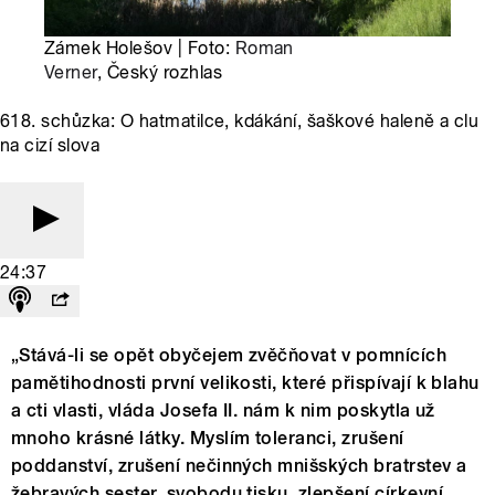
Zámek Holešov | Foto:
Roman
Verner
, Český rozhlas
618. schůzka: O hatmatilce, kdákání, šaškové haleně a clu
na cizí slova
24:37
„Stává-li se opět obyčejem zvěčňovat v pomnících
pamětihodnosti první velikosti, které přispívají k blahu
a cti vlasti, vláda Josefa II. nám k nim poskytla už
mnoho krásné látky. Myslím toleranci, zrušení
poddanství, zrušení nečinných mnišských bratrstev a
žebravých sester, svobodu tisku, zlepšení církevní