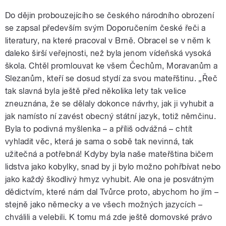
Do dějin probouzejícího se českého národního obrození
se zapsal především svým Doporučením české řeči a
literatury, na které pracoval v Brně. Obracel se v něm k
daleko širší veřejnosti, než byla jenom vídeňská vysoká
škola. Chtěl promlouvat ke všem Čechům, Moravanům a
Slezanům, kteří se dosud stydí za svou mateřštinu. „Řeč
tak slavná byla ještě před několika lety tak velice
zneuznána, že se dělaly dokonce návrhy, jak ji vyhubit a
jak namísto ní zavést obecný státní jazyk, totiž němčinu.
Byla to podivná myšlenka – a příliš odvážná – chtít
vyhladit věc, která je sama o sobě tak nevinná, tak
užitečná a potřebná! Kdyby byla naše mateřština bičem
lidstva jako kobylky, snad by ji bylo možno pohřbívat nebo
jako každý škodlivý hmyz vyhubit. Ale ona je posvátným
dědictvím, které nám dal Tvůrce proto, abychom ho jím –
stejně jako německy a ve všech možných jazycích –
chválili a velebili. K tomu má zde ještě domovské právo