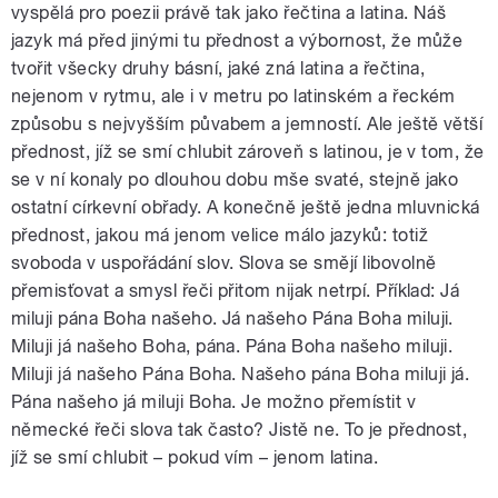
vyspělá pro poezii právě tak jako řečtina a latina. Náš
jazyk má před jinými tu přednost a výbornost, že může
tvořit všecky druhy básní, jaké zná latina a řečtina,
nejenom v rytmu, ale i v metru po latinském a řeckém
způsobu s nejvyšším půvabem a jemností. Ale ještě větší
přednost, jíž se smí chlubit zároveň s latinou, je v tom, že
se v ní konaly po dlouhou dobu mše svaté, stejně jako
ostatní církevní obřady. A konečně ještě jedna mluvnická
přednost, jakou má jenom velice málo jazyků: totiž
svoboda v uspořádání slov. Slova se smějí libovolně
přemisťovat a smysl řeči přitom nijak netrpí. Příklad: Já
miluji pána Boha našeho. Já našeho Pána Boha miluji.
Miluji já našeho Boha, pána. Pána Boha našeho miluji.
Miluji já našeho Pána Boha. Našeho pána Boha miluji já.
Pána našeho já miluji Boha. Je možno přemístit v
německé řeči slova tak často? Jistě ne. To je přednost,
jíž se smí chlubit – pokud vím – jenom latina.