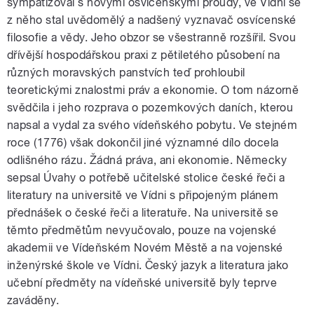
sympatizoval s novými osvícenskými proudy, ve Vídni se
z něho stal uvědomělý a nadšený vyznavač osvícenské
filosofie a vědy. Jeho obzor se všestranně rozšířil. Svou
dřívější hospodářskou praxi z pětiletého působení na
různých moravských panstvích teď prohloubil
teoretickými znalostmi práv a ekonomie. O tom názorně
svědčila i jeho rozprava o pozemkových daních, kterou
napsal a vydal za svého vídeňského pobytu. Ve stejném
roce (1776) však dokončil jiné významné dílo docela
odlišného rázu. Žádná práva, ani ekonomie. Německy
sepsal Úvahy o potřebě učitelské stolice české řeči a
literatury na universitě ve Vídni s připojeným plánem
přednášek o české řeči a literatuře. Na universitě se
těmto předmětům nevyučovalo, pouze na vojenské
akademii ve Vídeňském Novém Městě a na vojenské
inženýrské škole ve Vídni. Český jazyk a literatura jako
učební předměty na vídeňské universitě byly teprve
zaváděny.