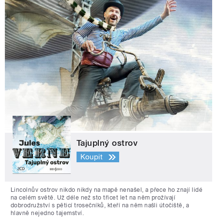
Tajuplný ostrov
Koupit
Lincolnův ostrov nikdo nikdy na mapě nenašel, a přece ho znají lidé
na celém světě. Už déle než sto třicet let na něm prožívají
dobrodružství s pěticí trosečníků, kteří na něm našli útočiště, a
hlavně nejedno tajemství.