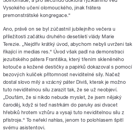
Solnohradě, a pro secundo doktora fyzikálního věd
Vysokého učení olomouckého, jinak frátera
premonstrátské kongregace.“
Ano, právě on se byl zúčastnil jubilejního večera u
příležitosti začátku druhého desetiletí vlády Marie
Terezie. „Nejdřív krátký úvod, abychom nebyli uvrženi tak
říkající in medias res.“ Úvod však padl na demonstraci
jezuitského pátera Františka, který třením skleněného
kotouče a kožené destičky a papírků dokazoval s pomocí
bezových kuliček přítomnost neviditelné síly. Načež
dostal slovo milý a vzácný páter Diviš, kterak je možno
tuto neviditelnou sílu zarazit tak, že se už neobjeví.
„Doufám, že si nikdo nebude myslet, že jsem nějaký
čaroděj, když si teď nastrkám do paruky asi dvacet
hřebíků hrotem vzhůru a vysaji tuto neviditelnou sílu z
přístroje.“ To neřekl nahlas, jenom to polohlasem špitl
svému asistentovi.