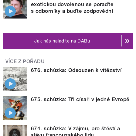
exotickou dovolenou se poraďte
s odborníky a buďte zodpovědní
Jak nás naladíte na DABu
VÍCE Z POŘADU
676. schůzka: Odsouzen k vítězství
675. schůzka: Tři císaři v jedné Evropě
674. schůzka: V zájmu, pro štěstí a
slávu francouzského lidu