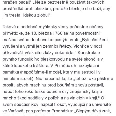
mračen padal!“ „Nelze beztrestně používat takových
prostředků proti bleskům, protože blesk je dílo boží, aby
jím trestal lidskou zlobu!“
Takové a podobné myšlenky vedly počestné občany
přímětické, že 10. března 1760 se na povětrnostní
mašinu svého duchovního pastýře vrhli. „Byli přistiženi,
vyrušeni a vytrhli jen zemnící řetězy. Vichřice v noci
přikvačivší, však dílo zkázy dokončila.“ Konstrukce
prvního fungujícího bleskosvodu na světě skončila v
kůlně louckého kláštera. V Příměticích nezbyla ani
památka (nepočítáme-li model, který mu sestrojili v
minulém století). Nic nepomohlo, že „téhož roku přišli mě
prositi, abych machinu proti bouřkám znovu postavil,
neboť toho roku těžké bouře ničily znojemský kraj a
mnoho škod nadělaly v polích a na vinicích v kraji.“ O
svém současníkovi napsal filosof, vyučující na universitě
ve Varšavě, pan profesor Procházka: „Slepým dává zrak,