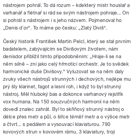
nástrojem pohrál. To dá rozum – kdekterý mistr houslař a
varhanář a flétnař si rád se svým nástrojem pohraje... On
si pohrál s nástrojem i s jeho názvem. Pojmenoval ho
„Denis d´or“. To máme po česku: „Zlatý Diviš“.
Český historik František Martin Pelcl, který se stal prvním
badatelem, zabývajícím se Divišovým životem, nám
denisdor přiblížil tímto připodobněním: „Hraje-li se na
něm silně – zní jako celý hřmotící orchestr. Je to svědek
harmonické duše Divišovy.“ Vyluzovat se na něm daly
zvuky všech nástrojů strunných i dechových, nejlépe mu
prý šly klarinet, fagot a lesní roh, i když to byl strunný
nástroj. Měl hluboký bas a dokonce varhanový rejstřík
vox humana. Na 150 souzvučných harmonií na něm
dovedl znalec zahrát. Byl to skříňový strunný nástroj o
délce přes metr a půl, o šířce téměř metr a o výšce metr
a čtvrt... s pedálem a vysouvací klaviaturou. 790
kovových strun v kovovém rámu, 3 klaviatury, trojí