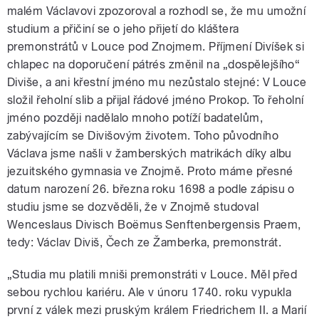
malém Václavovi zpozoroval a rozhodl se, že mu umožní
studium a přičiní se o jeho přijetí do kláštera
premonstrátů v Louce pod Znojmem. Příjmení Divíšek si
chlapec na doporučení pátrés změnil na „dospělejšího“
Diviše, a ani křestní jméno mu nezůstalo stejné: V Louce
složil řeholní slib a přijal řádové jméno Prokop. To řeholní
jméno později nadělalo mnoho potíží badatelům,
zabývajícím se Divišovým životem. Toho původního
Václava jsme našli v žamberských matrikách díky albu
jezuitského gymnasia ve Znojmě. Proto máme přesné
datum narození 26. března roku 1698 a podle zápisu o
studiu jsme se dozvěděli, že v Znojmě studoval
Wenceslaus Divisch Boëmus Senftenbergensis Praem,
tedy: Václav Diviš, Čech ze Žamberka, premonstrát.
„Studia mu platili mniši premonstráti v Louce. Měl před
sebou rychlou kariéru. Ale v únoru 1740. roku vypukla
první z válek mezi pruským králem Friedrichem II. a Marií