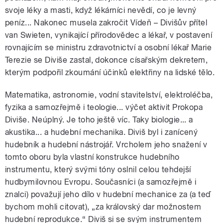
svoje léky a masti, když lékárníci nevědí, co je levný
peníz... Nakonec musela zakročit Vídeň – Divišův přítel
van Swieten, vynikající přírodovědec a lékař, v postavení
rovnajícím se ministru zdravotnictví a osobní lékař Marie
Terezie se Diviše zastal, dokonce císařským dekretem,
kterým podpořil zkoumání účinků elektřiny na lidské tělo.
Matematika, astronomie, vodní stavitelství, elektroléčba,
fyzika a samozřejmě i teologie... výčet aktivit Prokopa
Diviše. Neúplný. Je toho ještě víc. Taky biologie... a
akustika... a hudební mechanika. Diviš byl i zanícený
hudebník a hudební nástrojář. Vrcholem jeho snažení v
tomto oboru byla vlastní konstrukce hudebního
instrumentu, který svými tóny oslnil celou tehdejší
hudbymilovnou Evropu. Současníci (a samozřejmě i
znalci) považují jeho dílo v hudební mechanice za (a teď
bychom mohli citovat), „za královský dar možnostem
hudební reprodukce.“ Diviš si se svým instrumentem