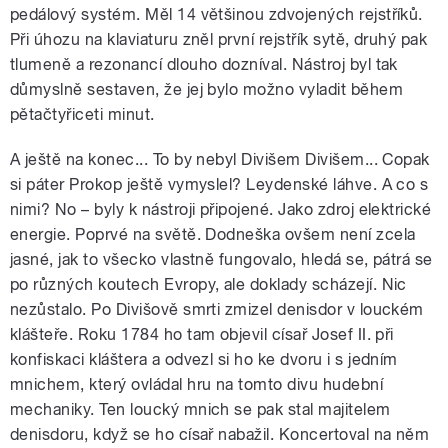
pedálový systém. Měl 14 většinou zdvojených rejstříků.
Při úhozu na klaviaturu zněl první rejstřík sytě, druhý pak
tlumeně a rezonancí dlouho dozníval. Nástroj byl tak
důmyslně sestaven, že jej bylo možno vyladit během
pětačtyřiceti minut.
A ještě na konec... To by nebyl Divišem Divišem... Copak
si páter Prokop ještě vymyslel? Leydenské láhve. A co s
nimi? No – byly k nástroji připojené. Jako zdroj elektrické
energie. Poprvé na světě. Dodneška ovšem není zcela
jasné, jak to všecko vlastně fungovalo, hledá se, pátrá se
po různých koutech Evropy, ale doklady scházejí. Nic
nezůstalo. Po Divišově smrti zmizel denisdor v louckém
klášteře. Roku 1784 ho tam objevil císař Josef II. při
konfiskaci kláštera a odvezl si ho ke dvoru i s jedním
mnichem, který ovládal hru na tomto divu hudební
mechaniky. Ten loucký mnich se pak stal majitelem
denisdoru, když se ho císař nabažil. Koncertoval na něm