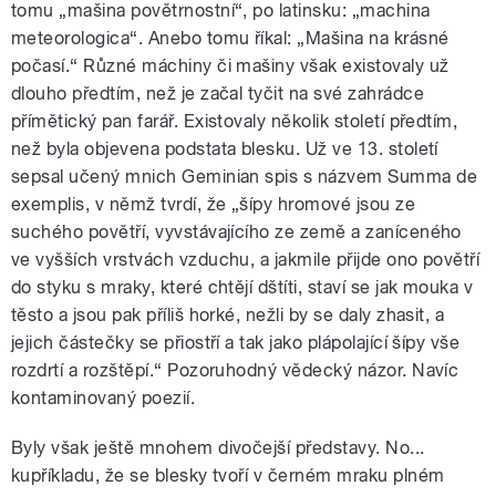
tomu „mašina povětrnostní“, po latinsku: „machina
meteorologica“. Anebo tomu říkal: „Mašina na krásné
počasí.“ Různé máchiny či mašiny však existovaly už
dlouho předtím, než je začal tyčit na své zahrádce
přímětický pan farář. Existovaly několik století předtím,
než byla objevena podstata blesku. Už ve 13. století
sepsal učený mnich Geminian spis s názvem Summa de
exemplis, v němž tvrdí, že „šípy hromové jsou ze
suchého povětří, vyvstávajícího ze země a zaníceného
ve vyšších vrstvách vzduchu, a jakmile přijde ono povětří
do styku s mraky, které chtějí dštíti, staví se jak mouka v
těsto a jsou pak příliš horké, nežli by se daly zhasit, a
jejich částečky se přiostří a tak jako plápolající šípy vše
rozdrtí a rozštěpí.“ Pozoruhodný vědecký názor. Navíc
kontaminovaný poezií.
Byly však ještě mnohem divočejší představy. No...
kupříkladu, že se blesky tvoří v černém mraku plném