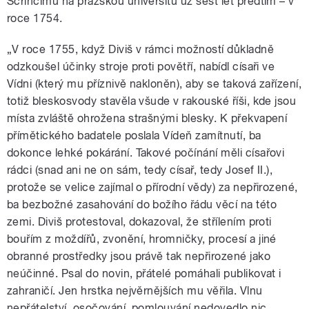
Scrincimu na pražskou universitu už šest let předtím – v
roce 1754.
„V roce 1755, když Diviš v rámci možností důkladně
odzkoušel účinky stroje proti povětří, nabídl císaři ve
Vídni (který mu příznivě nakloněn), aby se taková zařízení,
totiž bleskosvody stavěla všude v rakouské říši, kde jsou
místa zvláště ohrožena strašnými blesky. K překvapení
přímětického badatele poslala Vídeň zamítnutí, ba
dokonce lehké pokárání. Takové počínání měli císařovi
rádci (snad ani ne on sám, tedy císař, tedy Josef II.),
protože se velice zajímal o přírodní vědy) za nepřirozené,
ba bezbožné zasahování do božího řádu věcí na této
zemi. Diviš protestoval, dokazoval, že střílením proti
bouřím z moždířů, zvonění, hromničky, procesí a jiné
obranné prostředky jsou právě tak nepřirozené jako
neúčinné. Psal do novin, přátelé pomáhali publikovat i
zahraničí. Jen hrstka nejvěrnějších mu věřila. Vlnu
nepřátelství, osočování, pomlouvání nedovedlo nic