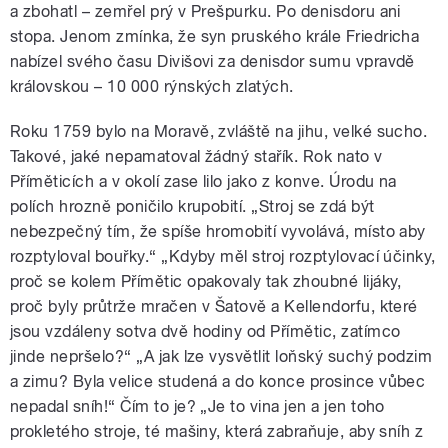
a zbohatl – zemřel prý v Prešpurku. Po denisdoru ani
stopa. Jenom zmínka, že syn pruského krále Friedricha
nabízel svého času Divišovi za denisdor sumu vpravdě
královskou – 10 000 rýnských zlatých.
Roku 1759 bylo na Moravě, zvláště na jihu, velké sucho.
Takové, jaké nepamatoval žádný stařík. Rok nato v
Příměticích a v okolí zase lilo jako z konve. Úrodu na
polích hrozně poničilo krupobití. „Stroj se zdá být
nebezpečný tím, že spíše hromobití vyvolává, místo aby
rozptyloval bouřky.“ „Kdyby měl stroj rozptylovací účinky,
proč se kolem Přímětic opakovaly tak zhoubné lijáky,
proč byly průtrže mračen v Šatově a Kellendorfu, které
jsou vzdáleny sotva dvě hodiny od Přímětic, zatímco
jinde nepršelo?“ „A jak lze vysvětlit loňský suchý podzim
a zimu? Byla velice studená a do konce prosince vůbec
nepadal sníh!“ Čím to je? „Je to vina jen a jen toho
prokletého stroje, té mašiny, která zabraňuje, aby sníh z