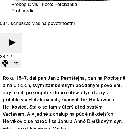
Prokop Diviš | Foto: Fotobanka
Profimedia
534. schůzka: Mašina povětrnostní
29:12
Roku 1547. dal pan Jan z Pernštejna, pán na Potštejně
a na Liticích, svým žamberským poddaným povolení,
aby mohli přikoupiti k dobru obce čtyři dvory v
přilehlé vsi Helvíkovicích, zvaných též Helkovice či
Helíkovice. Stalo se tam v úterý před svatým
Václavem. A v jedné z chalup na půdě někdejších
Helvíkovic se narodil se Janu a Anně Divíškovým syn,
jehož pokřtili jménem Václav.