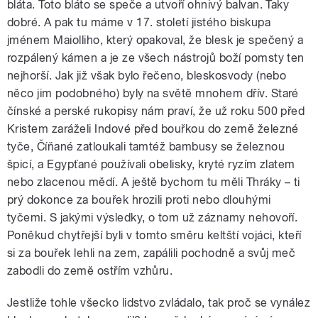
bláta. Toto bláto se speče a utvoří ohnivý balvan. Taky
dobré. A pak tu máme v 17. století jistého biskupa
jménem Maiolliho, který opakoval, že blesk je spečený a
rozpálený kámen a je ze všech nástrojů boží pomsty ten
nejhorší. Jak již však bylo řečeno, bleskosvody (nebo
něco jim podobného) byly na světě mnohem dřív. Staré
čínské a perské rukopisy nám praví, že už roku 500 před
Kristem zaráželi Indové před bouřkou do země železné
tyče, Číňané zatloukali tamtéž bambusy se železnou
špicí, a Egypťané používali obelisky, kryté ryzím zlatem
nebo zlacenou mědí. A ještě bychom tu měli Thráky – ti
prý dokonce za bouřek hrozili proti nebo dlouhými
tyčemi. S jakými výsledky, o tom už záznamy nehovoří.
Poněkud chytřejší byli v tomto směru keltští vojáci, kteří
si za bouřek lehli na zem, zapálili pochodně a svůj meč
zabodli do země ostřím vzhůru.
Jestliže tohle všecko lidstvo zvládalo, tak proč se vynález