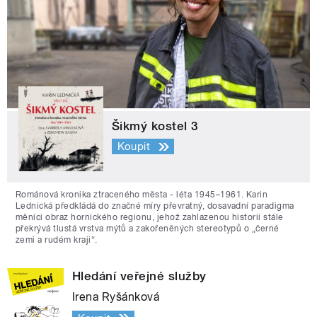
Šikmý kostel 3
Koupit
Románová kronika ztraceného města - léta 1945–1961. Karin
Lednická předkládá do značné míry převratný, dosavadní paradigma
měnící obraz hornického regionu, jehož zahlazenou historii stále
překrývá tlustá vrstva mýtů a zakořeněných stereotypů o „černé
zemi a rudém kraji“.
Hledání veřejné služby
Irena Ryšánková