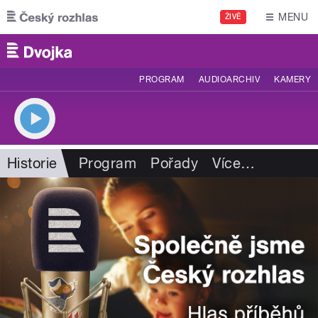
Přejít k hlavnímu obsahu
MENU
ŽIVĚ
PROGRAM
AUDIOARCHIV
KAMERY
Historie
Program
Pořady
Více
…