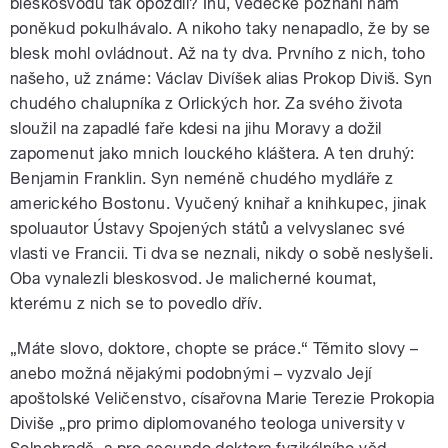
bleskosvodu tak opozdil? Inu, vědecké poznání nám
poněkud pokulhávalo. A nikoho taky nenapadlo, že by se
blesk mohl ovládnout. Až na ty dva. Prvního z nich, toho
našeho, už známe: Václav Divíšek alias Prokop Diviš. Syn
chudého chalupníka z Orlických hor. Za svého života
sloužil na zapadlé faře kdesi na jihu Moravy a dožil
zapomenut jako mnich louckého kláštera. A ten druhý:
Benjamin Franklin. Syn neméně chudého mydláře z
amerického Bostonu. Vyučený knihař a knihkupec, jinak
spoluautor Ústavy Spojených států a velvyslanec své
vlasti ve Francii. Ti dva se neznali, nikdy o sobě neslyšeli.
Oba vynalezli bleskosvod. Je malicherné koumat,
kterému z nich se to povedlo dřív.
„Máte slovo, doktore, chopte se práce.“ Těmito slovy –
anebo možná nějakými podobnými – vyzvalo Její
apoštolské Veličenstvo, císařovna Marie Terezie Prokopia
Diviše „pro primo diplomovaného teologa university v