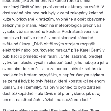
současně jako zemnění. Na konce řetězů umístil
prozíravý Diviš vůbec první zemní elektrody na světě. V
dostatečné hloubce pak byly v zemi zakopány železné
kužely, přikované k řetězům, vyplněné a opět obsypané
železnými pilinami. Machina meteorologica přečnívala
vysoko věž samotného kostela. Postrašená vesnice
mohla za bouří ve dne či v noci sledovat záhadné
světelné úkazy. „Diviš chtěl svým strojem rozptýlit
elektrický náboj bouřkového mraku,“ píše Karel Černý v
publikaci o přímětickém faráři. „Chtěl zabránit, předejít
vytvoření blesku vysátím alespoň části jeho náboje a jeho
svedením do země... a to za pomoci několik set hrotů
pod jedním hrotem nejvyšším, s nepřerušeným stykem
se zemí (i když to byly řetězy, které konstrukci nejenom
upínaly, ale i zemnily). Na první pohled to bylo zařízení
dost těžkopádné – ale Diviš měl promyšleno, jak stroj
umístit na střechách, věžích, na stožárech lodí.“
Stejná myšlenka napadla i Benjamina Franklina. Tomu