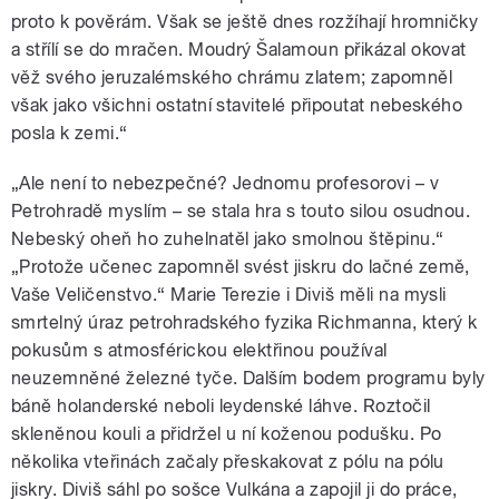
proto k pověrám. Však se ještě dnes rozžíhají hromničky
a střílí se do mračen. Moudrý Šalamoun přikázal okovat
věž svého jeruzalémského chrámu zlatem; zapomněl
však jako všichni ostatní stavitelé připoutat nebeského
posla k zemi.“
„Ale není to nebezpečné? Jednomu profesorovi – v
Petrohradě myslím – se stala hra s touto silou osudnou.
Nebeský oheň ho zuhelnatěl jako smolnou štěpinu.“
„Protože učenec zapomněl svést jiskru do lačné země,
Vaše Veličenstvo.“ Marie Terezie i Diviš měli na mysli
smrtelný úraz petrohradského fyzika Richmanna, který k
pokusům s atmosférickou elektřinou používal
neuzemněné železné tyče. Dalším bodem programu byly
báně holanderské neboli leydenské láhve. Roztočil
skleněnou kouli a přidržel u ní koženou podušku. Po
několika vteřinách začaly přeskakovat z pólu na pólu
jiskry. Diviš sáhl po sošce Vulkána a zapojil ji do práce,