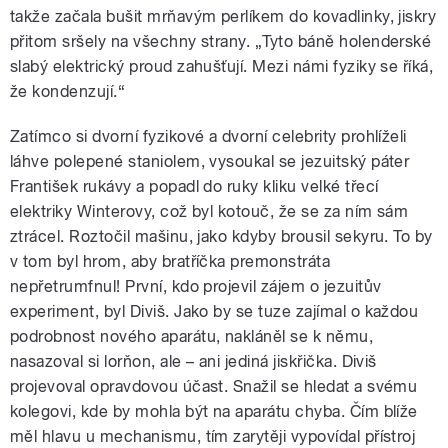
takže začala bušit mrňavým perlíkem do kovadlinky, jiskry
přitom sršely na všechny strany. „Tyto báně holenderské
slabý elektrický proud zahušťují. Mezi námi fyziky se říká,
že kondenzují.“
Zatímco si dvorní fyzikové a dvorní celebrity prohlíželi
láhve polepené staniolem, vysoukal se jezuitský páter
František rukávy a popadl do ruky kliku velké třecí
elektriky Winterovy, což byl kotouč, že se za ním sám
ztrácel. Roztočil mašinu, jako kdyby brousil sekyru. To by
v tom byl hrom, aby bratříčka premonstráta
nepřetrumfnul! První, kdo projevil zájem o jezuitův
experiment, byl Diviš. Jako by se tuze zajímal o každou
podrobnost nového aparátu, nakláněl se k němu,
nasazoval si lorňon, ale – ani jediná jiskřička. Diviš
projevoval opravdovou účast. Snažil se hledat a svému
kolegovi, kde by mohla být na aparátu chyba. Čím blíže
měl hlavu u mechanismu, tím zarytěji vypovídal přístroj