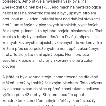
bolestech. Jeho utkvělá myšlenka však byla jiná:
Zneškodnit účinek blesku. Jeho machina meteorologica
neboli mašina povětrnostní měla být „úplným strojem
proti bouřím“. Jeden ústřední hrot nad dalšími stovkami
hrotů, umístěných v plechových krabicích, vyplněných
železnými pilinami - to byl jeho projekt bleskosvodu. Těch
krabic s hroty bylo celkem třináct a Diviš je připevnil na
kolmých kovových stojácích, vkovaných do vodorovně a
křížem přes sebe položených ramen, opět zakončených
hroty. To ale ještě není úplný popis. Není, protože
všechny krabice a hroty byly skovány v ohni a zality
olovem.
A ještě tu byla koruna stroje, namontovaná na dřevěný
stěžeň, který byl pobitý železným plechem. Toto zařízení
bylo zabudováno do silné opěrné konstrukce s celkovou
výškou přes 42 metry. Stroj proti bouřím upnul
konstruktér k zemi třemi silnými řetězy, které sloužily