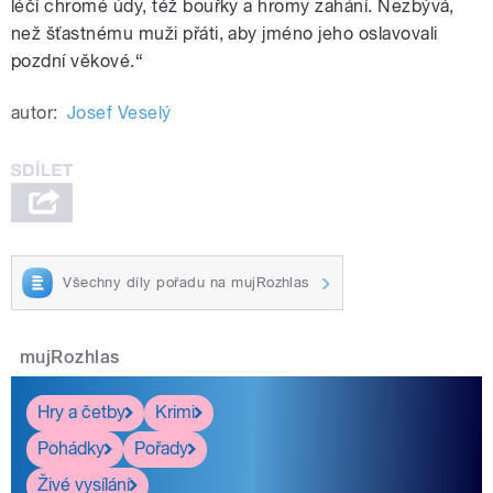
léčí chromé údy, též bouřky a hromy zahání. Nezbývá,
než šťastnému muži přáti, aby jméno jeho oslavovali
pozdní věkové.“
autor:
Josef Veselý
Všechny díly pořadu na mujRozhlas
mujRozhlas
Hry a četby
Krimi
Pohádky
Pořady
Živé vysílání