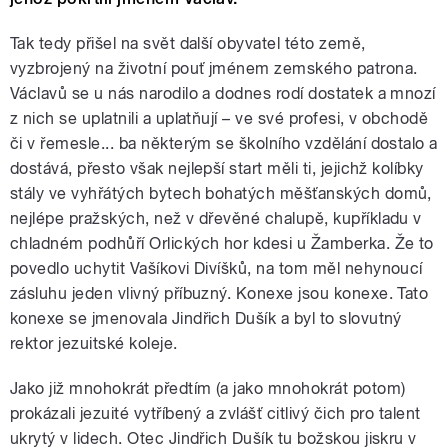
Tak tedy přišel na svět další obyvatel této země,
vyzbrojený na životní pouť jménem zemského patrona.
Václavů se u nás narodilo a dodnes rodí dostatek a mnozí
z nich se uplatnili a uplatňují – ve své profesi, v obchodě
či v řemesle... ba některým se školního vzdělání dostalo a
dostává, přesto však nejlepší start měli ti, jejichž kolíbky
stály ve vyhřátých bytech bohatých měšťanských domů,
nejlépe pražských, než v dřevěné chalupě, kupříkladu v
chladném podhůří Orlických hor kdesi u Žamberka. Že to
povedlo uchytit Vašíkovi Divíšků, na tom měl nehynoucí
zásluhu jeden vlivný příbuzný. Konexe jsou konexe. Tato
konexe se jmenovala Jindřich Dušík a byl to slovutný
rektor jezuitské koleje.
Jako již mnohokrát předtím (a jako mnohokrát potom)
prokázali jezuité vytříbený a zvlášť citlivý čich pro talent
ukrytý v lidech. Otec Jindřich Dušík tu božskou jiskru v