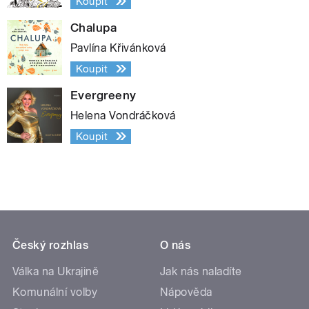
Koupit
Chalupa
Pavlína Křivánková
Koupit
Evergreeny
Helena Vondráčková
Koupit
Český rozhlas
O nás
Válka na Ukrajině
Jak nás naladíte
Komunální volby
Nápověda