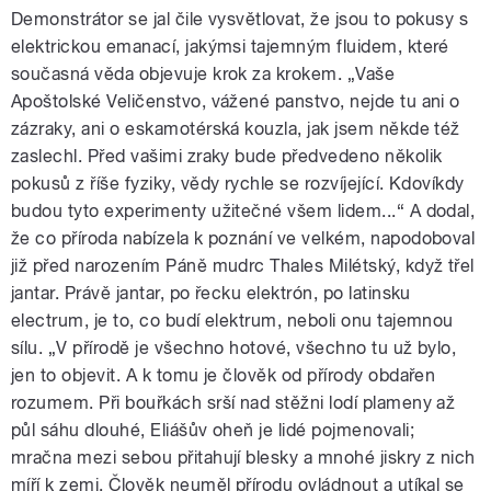
Demonstrátor se jal čile vysvětlovat, že jsou to pokusy s
elektrickou emanací, jakýmsi tajemným fluidem, které
současná věda objevuje krok za krokem. „Vaše
Apoštolské Veličenstvo, vážené panstvo, nejde tu ani o
zázraky, ani o eskamotérská kouzla, jak jsem někde též
zaslechl. Před vašimi zraky bude předvedeno několik
pokusů z říše fyziky, vědy rychle se rozvíjející. Kdovíkdy
budou tyto experimenty užitečné všem lidem...“ A dodal,
že co příroda nabízela k poznání ve velkém, napodoboval
již před narozením Páně mudrc Thales Milétský, když třel
jantar. Právě jantar, po řecku elektrón, po latinsku
electrum, je to, co budí elektrum, neboli onu tajemnou
sílu. „V přírodě je všechno hotové, všechno tu už bylo,
jen to objevit. A k tomu je člověk od přírody obdařen
rozumem. Při bouřkách srší nad stěžni lodí plameny až
půl sáhu dlouhé, Eliášův oheň je lidé pojmenovali;
mračna mezi sebou přitahují blesky a mnohé jiskry z nich
míří k zemi. Člověk neuměl přírodu ovládnout a utíkal se