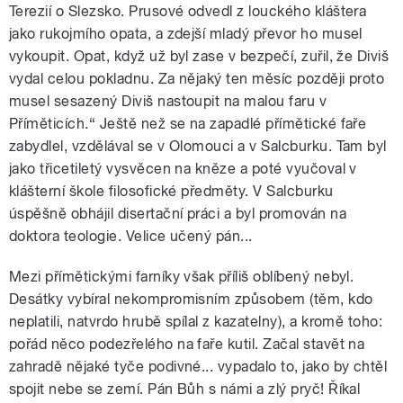
Terezií o Slezsko. Prusové odvedl z louckého kláštera
jako rukojmího opata, a zdejší mladý převor ho musel
vykoupit. Opat, když už byl zase v bezpečí, zuřil, že Diviš
vydal celou pokladnu. Za nějaký ten měsíc později proto
musel sesazený Diviš nastoupit na malou faru v
Příměticích.“ Ještě než se na zapadlé přímětické faře
zabydlel, vzdělával se v Olomouci a v Salcburku. Tam byl
jako třicetiletý vysvěcen na kněze a poté vyučoval v
klášterní škole filosofické předměty. V Salcburku
úspěšně obhájil disertační práci a byl promován na
doktora teologie. Velice učený pán...
Mezi přímětickými farníky však příliš oblíbený nebyl.
Desátky vybíral nekompromisním způsobem (těm, kdo
neplatili, natvrdo hrubě spílal z kazatelny), a kromě toho:
pořád něco podezřelého na faře kutil. Začal stavět na
zahradě nějaké tyče podivné... vypadalo to, jako by chtěl
spojit nebe se zemí. Pán Bůh s námi a zlý pryč! Říkal