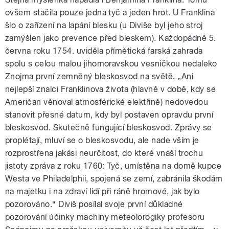
ovšem stačila pouze jedna tyč a jeden hrot. U Franklina
šlo o zařízení na lapání blesku (u Diviše byl jeho stroj
zamýšlen jako prevence před bleskem). Každopádně 5.
června roku 1754. uviděla přímětická farská zahrada
spolu s celou malou jihomoravskou vesničkou nedaleko
Znojma první zemněný bleskosvod na světě. „Ani
nejlepší znalci Franklinova života (hlavně v době, kdy se
Američan věnoval atmosférické elektřině) nedovedou
stanovit přesné datum, kdy byl postaven opravdu první
bleskosvod. Skutečně fungující bleskosvod. Zprávy se
proplétají, mluví se o bleskosvodu, ale nade vším je
rozprostřena jakási neurčitost, do které vnáší trochu
jistoty zpráva z roku 1760: Tyč, umístěna na domě kupce
Westa ve Philadelphii, spojená se zemí, zabránila škodám
na majetku i na zdraví lidí při ráně hromové, jak bylo
pozorováno.“ Diviš posílal svoje první důkladné
pozorování účinky machiny meteolorogiky profesoru