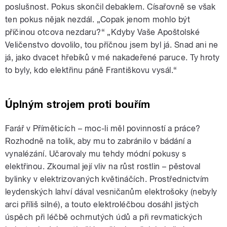
poslušnost. Pokus skončil debaklem. Císařovně se však
ten pokus nějak nezdál. „Copak jenom mohlo být
příčinou otcova nezdaru?“ „Kdyby Vaše Apoštolské
Veličenstvo dovolilo, tou příčnou jsem byl já. Snad ani ne
já, jako dvacet hřebíků v mé nakadeřené paruce. Ty hroty
to byly, kdo elektřinu páně Františkovu vysál.“
Úplným strojem proti bouřím
Farář v Příměticích – moc-li měl povinností a práce?
Rozhodně na tolik, aby mu to zabránilo v bádání a
vynalézání. Učarovaly mu tehdy módní pokusy s
elektřinou. Zkoumal její vliv na růst rostlin – pěstoval
bylinky v elektrizovaných květináčích. Prostřednictvím
leydenských lahví dával vesničanům elektrošoky (nebyly
arci příliš silné), a touto elektroléčbou dosáhl jistých
úspěch při léčbě ochrnutých údů a při revmatických