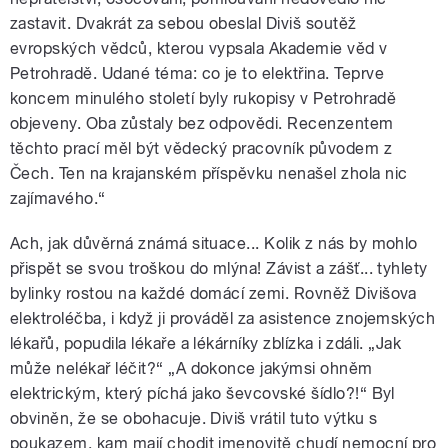
zastavit. Dvakrát za sebou obeslal Diviš soutěž
evropských vědců, kterou vypsala Akademie věd v
Petrohradě. Udané téma: co je to elektřina. Teprve
koncem minulého století byly rukopisy v Petrohradě
objeveny. Oba zůstaly bez odpovědi. Recenzentem
těchto prací měl být vědecký pracovník původem z
Čech. Ten na krajanském příspěvku nenašel zhola nic
zajímavého.“
Ach, jak důvěrná známá situace... Kolik z nás by mohlo
přispět se svou troškou do mlýna! Závist a zášť... tyhlety
bylinky rostou na každé domácí zemi. Rovněž Divišova
elektroléčba, i když ji prováděl za asistence znojemských
lékařů, popudila lékaře a lékárníky zblízka i zdáli. „Jak
může nelékař léčit?“ „A dokonce jakýmsi ohněm
elektrickým, který píchá jako ševcovské šídlo?!“ Byl
obviněn, že se obohacuje. Diviš vrátil tuto výtku s
poukazem, kam mají chodit jmenovitě chudí nemocní pro