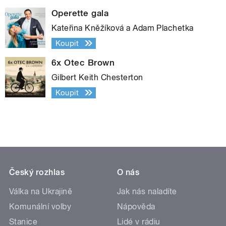
Operette gala
Kateřina Kněžíková a Adam Plachetka
Koupit
6x Otec Brown
Gilbert Keith Chesterton
Koupit
Český rozhlas
O nás
Válka na Ukrajině
Jak nás naladíte
Komunální volby
Nápověda
Stanice
Lidé v rádiu