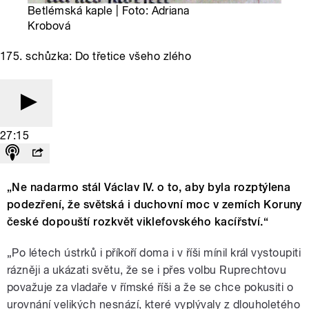
Betlémská kaple | Foto: Adriana
Krobová
175. schůzka: Do třetice všeho zlého
27:15
„Ne nadarmo stál Václav IV. o to, aby byla rozptýlena
podezření, že světská i duchovní moc v zemích Koruny
české dopouští rozkvět viklefovského kacířství.“
„Po létech ústrků i příkoří doma i v říši mínil král vystoupiti
rázněji a ukázati světu, že se i přes volbu Ruprechtovu
považuje za vladaře v římské říši a že se chce pokusiti o
urovnání velikých nesnází, které vyplývaly z dlouholetého