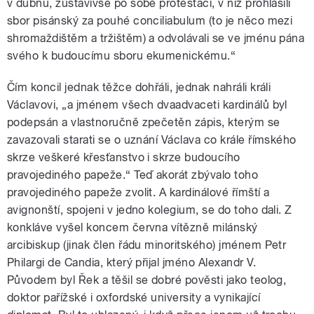
v dubnu, zůstavivše po sobě protestaci, v níž prohlásili
sbor pisánský za pouhé conciliabulum (to je něco mezi
shromaždištěm a tržištěm) a odvolávali se ve jménu pána
svého k budoucímu sboru ekumenickému.“
Čím koncil jednak těžce dohřáli, jednak nahráli králi
Václavovi, „a jménem všech dvaadvaceti kardinálů byl
podepsán a vlastnoručně zpečetěn zápis, kterým se
zavazovali starati se o uznání Václava co krále římského
skrze veškeré křesťanstvo i skrze budoucího
pravojediného papeže.“ Teď akorát zbývalo toho
pravojediného papeže zvolit. A kardinálové římští a
avignonští, spojeni v jedno kolegium, se do toho dali. Z
konkláve vyšel koncem června vítězně milánský
arcibiskup (jinak člen řádu minoritského) jménem Petr
Philargi de Candia, který přijal jméno Alexandr V.
Původem byl Řek a těšil se dobré pověsti jako teolog,
doktor pařížské i oxfordské university a vynikající