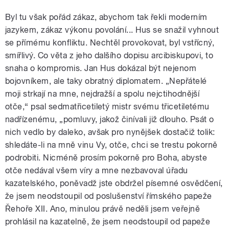
Byl tu však pořád zákaz, abychom tak řekli moderním
jazykem, zákaz výkonu povolání... Hus se snažil vyhnout
se přímému konfliktu. Nechtěl provokovat, byl vstřícný,
smířlivý. Co věta z jeho dalšího dopisu arcibiskupovi, to
snaha o kompromis. Jan Hus dokázal být nejenom
bojovníkem, ale taky obratný diplomatem. „Nepřátelé
moji strkají na mne, nejdražší a spolu nejctihodnější
otče,“ psal sedmatřicetiletý mistr svému třicetiletému
nadřízenému, „pomluvy, jakož činívali již dlouho. Psát o
nich vedlo by daleko, avšak pro nynějšek dostačiž tolik:
shledáte-li na mně vinu Vy, otče, chci se trestu pokorně
podrobiti. Nicméně prosím pokorně pro Boha, abyste
otče nedával všem víry a mne nezbavoval úřadu
kazatelského, poněvadž jste obdržel písemné osvědčení,
že jsem neodstoupil od poslušenství římského papeže
Řehoře XII. Ano, minulou právě neděli jsem veřejně
prohlásil na kazatelně, že jsem neodstoupil od papeže