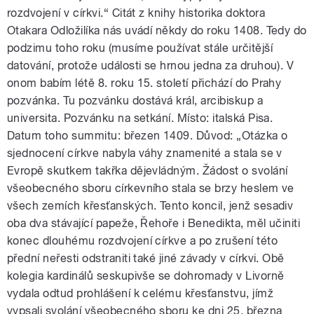
rozdvojení v církvi.“ Citát z knihy historika doktora
Otakara Odložilíka nás uvádí někdy do roku 1408. Tedy do
podzimu toho roku (musíme používat stále určitější
datování, protože události se hrnou jedna za druhou). V
onom babím létě 8. roku 15. století přichází do Prahy
pozvánka. Tu pozvánku dostává král, arcibiskup a
universita. Pozvánku na setkání. Místo: italská Pisa.
Datum toho summitu: březen 1409. Důvod: „Otázka o
sjednocení církve nabyla váhy znamenité a stala se v
Evropě skutkem takřka dějevládným. Žádost o svolání
všeobecného sboru církevního stala se brzy heslem ve
všech zemích křesťanských. Tento koncil, jenž sesadiv
oba dva stávající papeže, Řehoře i Benedikta, měl učiniti
konec dlouhému rozdvojení církve a po zrušení této
přední neřesti odstraniti také jiné závady v církvi. Obě
kolegia kardinálů seskupivše se dohromady v Livorně
vydala odtud prohlášení k celému křesťanstvu, jímž
vypsali svolání všeobecného sboru ke dni 25. března