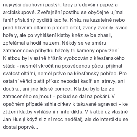
nejvyšší duchovní pastýři, tedy především papež a
arcibiskupové. Zveřejnění postihu se obyčejně ujímal
farář příslušný bydlišti kacíře. Kněz na kazatelně nebo
před hlavním oltářem přečetl ortel, zvony zvonily, svíce
hořely, ale po vyhlášení klatby kněz svíce zhasil,
zpřelámal a hodil na zem. Někdy se ve směru
zatracencova příbytku házely tři kameny opovržení.
Klatbou byl vlastně hříšník vyobcován z křesťanského
stáda - nesměl vkročit na posvěcenou půdu, přijímat
svátost oltářní, neměl právo na křesťanský pohřeb. Pro
ostatní věřící platit příkaz nepodat kacíři ani stravy, ani
doušku, ani jiné lidské pomoci. Klatbu bylo lze ze
zatraceného sejmout – pokud se dal na pokání. V
opačném případě sáhla církev k takzvané agravaci – ke
ztížení klatby vyhlášením interdiktu. V klatbě už vlastně
Jan Hus (i když si z ní moc nedělal), ale do interdiktu se
dostal poprvé...