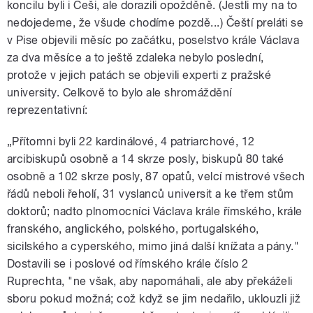
koncilu byli i Češi, ale dorazili opožděně. (Jestli my na to
nedojedeme, že všude chodíme pozdě...) Čeští preláti se
v Pise objevili měsíc po začátku, poselstvo krále Václava
za dva měsíce a to ještě zdaleka nebylo poslední,
protože v jejich patách se objevili experti z pražské
university. Celkově to bylo ale shromáždění
reprezentativní:
„Přítomni byli 22 kardinálové, 4 patriarchové, 12
arcibiskupů osobně a 14 skrze posly, biskupů 80 také
osobně a 102 skrze posly, 87 opatů, velcí mistrové všech
řádů neboli řeholí, 31 vyslanců universit a ke třem stům
doktorů; nadto plnomocníci Václava krále římského, krále
franského, anglického, polského, portugalského,
sicilského a cyperského, mimo jiná další knížata a pány."
Dostavili se i poslové od římského krále číslo 2
Ruprechta, "ne však, aby napomáhali, ale aby překáželi
sboru pokud možná; což když se jim nedařilo, uklouzli již