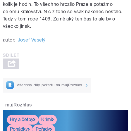
kolik je hodin. To všechno hrozilo Praze a potažmo
celému království. Nic z toho se však nakonec nestalo.
Tedy v tom roce 1409. Za nějaký ten čas to ale bylo
všecko jinak.
autor:
Josef Veselý
Všechny díly pořadu na mujRozhlas
mujRozhlas
Hry a četby
Krimi
Pohádky
Pořady