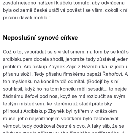
zavdal nejedno nařízení k účelu tomuto, aby odvrácena
byla od země české urážlivá pověst i se vším, cokoli k ní
příčinu dávati mohlo.“
Neposlušní synové církve
Což o to, vypořádat se s viklefismem, na tom by se král s
arcibiskupem docela shodli, jenomže tady zůstával jeden
problém. Arcibiskup Zbyněk Zajíc z Házmburka už jednu
přísahu složil. Tedy přísahu římskému papeži Řehořovi. A
ten myšlenku na koncil tvrdě odmítal. (Bodejť by s ní
souhlasil, když ho na tom koncilu měli sesadit... to nejde
žádnému šéfovi pod nos, když se má rozloučit se svým
teplým místečkem, ke kterému již stačil přátelsky
přilnout.) Arcibiskup Zbyněk byl rytířem v kněžském
rouše, jeho nejvnitřnějším vodítkem bylo zachovávat
věrnost, tedy dodržoval čestné slovo. A taky slib, že se