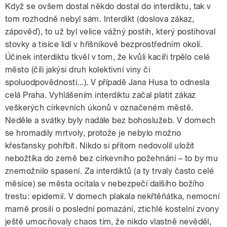
Když se ovšem dostal někdo dostal do interdiktu, tak v
tom rozhodně nebyl sám. Interdikt (doslova zákaz,
zápověď), to už byl velice vážný postih, který postihoval
stovky a tisíce lidí v hříšníkově bezprostředním okolí.
Účinek interdiktu tkvěl v tom, že kvůli kacíři trpělo celé
město (čili jakýsi druh kolektivní viny či
spoluodpovědnosti...). V případě Jana Husa to odnesla
celá Praha. Vyhlášením interdiktu začal platit zákaz
veškerých církevních úkonů v označeném městě.
Neděle a svátky byly nadále bez bohoslužeb. V domech
se hromadily mrtvoly, protože je nebylo možno
křesťansky pohřbít. Nikdo si přitom nedovolil uložit
nebožtíka do země bez církevního požehnání – to by mu
znemožnilo spasení. Za interdiktů (a ty trvaly často celé
měsíce) se města ocitala v nebezpečí dalšího božího
trestu: epidemií. V domech plakala nekřtěňátka, nemocní
marně prosili o poslední pomazání, ztichlé kostelní zvony
ještě umocňovaly chaos tím, že nikdo vlastně nevěděl,