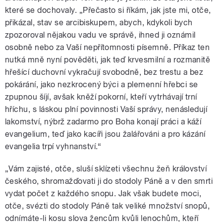
které se dochovaly. „Přečasto si říkám, jak jste mi, otče,
přikázal, stav se arcibiskupem, abych, kdykoli bych
zpozoroval nějakou vadu ve správě, ihned ji oznámil
osobně nebo za Vaší nepřítomnosti písemně. Příkaz ten
nutká mně nyní pověděti, jak teď krvesmilní a rozmanitě
hřešící duchovní vykračují svobodně, bez trestu a bez
pokárání, jako nezkrocený býci a plemenní hřebci se
zpupnou šíjí, avšak kněží pokorní, kteří vytrhávají trní
hříchu, s láskou plní povinnosti Vaší správy, nenásledují
lakomství, nýbrž zadarmo pro Boha konají práci a káží
evangelium, teď jako kacíři jsou žalářováni a pro kázání
evangelia trpí vyhnanství.“
„Vám zajisté, otče, sluší sklízeti všechnu žeň království
českého, shromažďovati ji do stodoly Páně a v den smrti
vydat počet z každého snopu. Jak však budete moci,
otče, svézti do stodoly Páně tak veliké množství snopů,
odnímáte-li kosu slova žencům kvůli lenochům, kteří