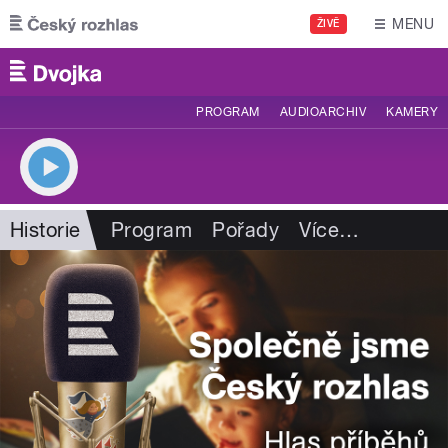
Přejít k hlavnímu obsahu
MENU
ŽIVĚ
PROGRAM
AUDIOARCHIV
KAMERY
Historie
Program
Pořady
Více
…