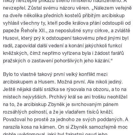
nikdy nevzepře příkazu svého římského nadřízeného. A
nevzepřel. Zůstal svému názoru věren. „Nálezem veřejně
na dveře několika předních kostelů přibitým arcibiskup
vyhlásil všechny ty, kteří podle králova přání odstoupili od
papeže Řehoře XII., za neposlušné syny církve, a zvláště
Husovi, který prý k odstoupení takovému před jinými byl
radil, zapovídal další vedení a konání jakýchkoli funkcí
kněžských, čímž nepřímo vyřízena byla i žádost farářů
pražských o zastavení pohoršlivých jeho kázání.“
Bylo to vlastně takový první velký konflikt mezi
arcibiskupem a Husem. Možná první. Ale nikoli jediný.
Ještě nějaká další srážka se rýsovala na obzoru, a to na
místech nejvyšších. Prchlivý král se ani trošku neohlížel
na to, že arcibiskup Zbyněk je svrchovaným pánem
rozsáhlých polností, a že je vladařem tisíců kněží.
Považoval ho prostě za jednoho ze svých poddaných. A
narazila kosa na kámen. On si Zbyněk samozřejmě moc
dobře uvědomoval, jaký byl žalostný osud jeho