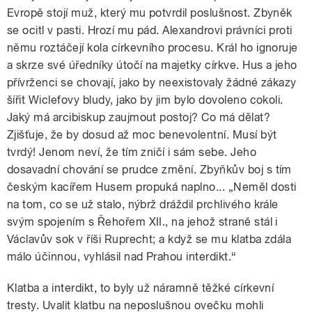
Evropě stojí muž, který mu potvrdil poslušnost. Zbyněk
se ocitl v pasti. Hrozí mu pád. Alexandrovi právníci proti
němu roztáčejí kola církevního procesu. Král ho ignoruje
a skrze své úředníky útočí na majetky církve. Hus a jeho
přívrženci se chovají, jako by neexistovaly žádné zákazy
šířit Wiclefovy bludy, jako by jim bylo dovoleno cokoli.
Jaký má arcibiskup zaujmout postoj? Co má dělat?
Zjišťuje, že by dosud až moc benevolentní. Musí být
tvrdý! Jenom neví, že tím zničí i sám sebe. Jeho
dosavadní chování se prudce změní. Zbyňkův boj s tím
českým kacířem Husem propuká naplno... „Neměl dosti
na tom, co se už stalo, nýbrž dráždil prchlivého krále
svým spojením s Řehořem XII., na jehož straně stál i
Václavův sok v říši Ruprecht; a když se mu klatba zdála
málo účinnou, vyhlásil nad Prahou interdikt.“
Klatba a interdikt, to byly už náramně těžké církevní
tresty. Uvalit klatbu na neposlušnou ovečku mohli