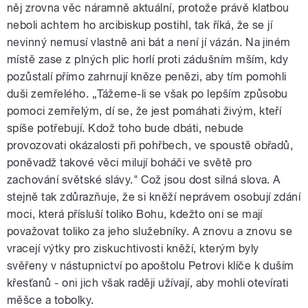
něj zrovna věc náramně aktuální, protože právě klatbou
neboli achtem ho arcibiskup postihl, tak říká, že se jí
nevinný nemusí vlastně ani bát a není jí vázán. Na jiném
místě zase z plných plic horlí proti zádušním mším, kdy
pozůstalí přímo zahrnují kněze penězi, aby tím pomohli
duši zemřelého. „Tážeme-li se však po lepším způsobu
pomoci zemřelým, dí se, že jest pomáhati živým, kteří
spíše potřebují. Kdož toho bude dbáti, nebude
provozovati okázalosti při pohřbech, ve spoustě obřadů,
poněvadž takové věci milují boháči ve světě pro
zachování světské slávy." Což jsou dost silná slova. A
stejně tak zdůrazňuje, že si kněží neprávem osobují zdání
moci, která přísluší toliko Bohu, kdežto oni se mají
považovat toliko za jeho služebníky. A znovu a znovu se
vracejí výtky pro ziskuchtivosti kněží, kterým byly
svěřeny v nástupnictví po apoštolu Petrovi klíče k duším
křesťanů - oni jich však raději užívají, aby mohli otevírati
měšce a tobolky.