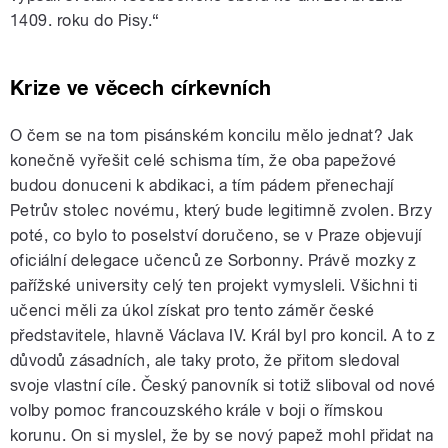
1409. roku do Pisy.“
Krize ve věcech církevních
O čem se na tom pisánském koncilu mělo jednat? Jak
konečně vyřešit celé schisma tím, že oba papežové
budou donuceni k abdikaci, a tím pádem přenechají
Petrův stolec novému, který bude legitimně zvolen. Brzy
poté, co bylo to poselství doručeno, se v Praze objevují
oficiální delegace učenců ze Sorbonny. Právě mozky z
pařížské university celý ten projekt vymysleli. Všichni ti
učenci měli za úkol získat pro tento záměr české
představitele, hlavně Václava IV. Král byl pro koncil. A to z
důvodů zásadních, ale taky proto, že přitom sledoval
svoje vlastní cíle. Český panovník si totiž sliboval od nové
volby pomoc francouzského krále v boji o římskou
korunu. On si myslel, že by se nový papež mohl přidat na