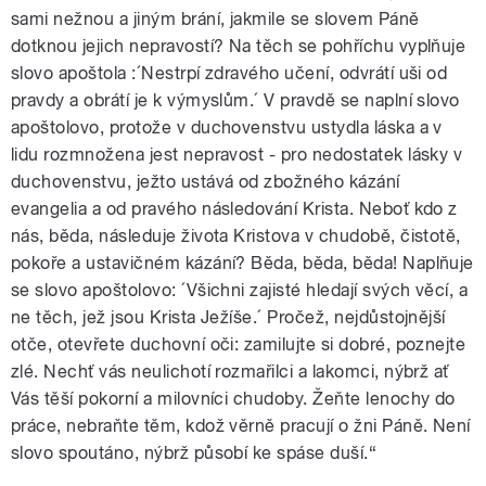
sami nežnou a jiným brání, jakmile se slovem Páně
dotknou jejich nepravostí? Na těch se pohříchu vyplňuje
slovo apoštola :´Nestrpí zdravého učení, odvrátí uši od
pravdy a obrátí je k výmyslům.´ V pravdě se naplní slovo
apoštolovo, protože v duchovenstvu ustydla láska a v
lidu rozmnožena jest nepravost - pro nedostatek lásky v
duchovenstvu, ježto ustává od zbožného kázání
evangelia a od pravého následování Krista. Neboť kdo z
nás, běda, následuje života Kristova v chudobě, čistotě,
pokoře a ustavičném kázání? Běda, běda, běda! Naplňuje
se slovo apoštolovo: ´Všichni zajisté hledají svých věcí, a
ne těch, jež jsou Krista Ježíše.´ Pročež, nejdůstojnější
otče, otevřete duchovní oči: zamilujte si dobré, poznejte
zlé. Nechť vás neulichotí rozmařilci a lakomci, nýbrž ať
Vás těší pokorní a milovníci chudoby. Žeňte lenochy do
práce, nebraňte těm, kdož věrně pracují o žni Páně. Není
slovo spoutáno, nýbrž působí ke spáse duší.“