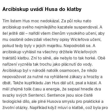
Arcibiskup uvádí Husa do klatby
Tím listem Hus moc nedokázal. Za půl roku nato
arcibiskup svého nejmilejšího kazatele suspendoval. A
šel ještě dál – nařídil všem členům vysokého učení, aby
mu osobně odevzdali všechny opisy Wiclefova učení,
pokud tedy byly v jejich majetku. Nepodrobili se. A
arcibiskup vyhlásil na všechny držitele Wiclefových
traktátů klatbu. Zní to silně, ale nebylo to tak horké. Obě
nařízení vyzněla tak trochu jako plácnutí do vody.
Arcibiskup byl v národě natolik osamocen, že nikdo
nepovažovat za nutné na vyhlášené zákazy a hrozby a
dbát. Takže kupříkladu Jan Hus dál učil, psal a kázal. A
měl zřejmě tolik času a energie, že sepsal hnedle dva
svazky svých Sentencí. Sentence jsou sice čistě
teologické dílo, ale plné Husova smyslu pro praktické a
životní otázky. Například když mluví o klatbě, což byla pro