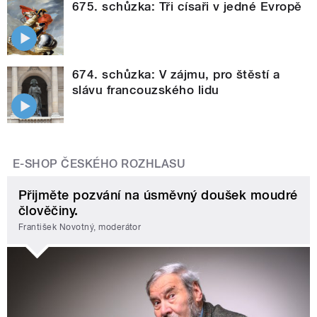
675. schůzka: Tři císaři v jedné Evropě
674. schůzka: V zájmu, pro štěstí a
slávu francouzského lidu
E-SHOP ČESKÉHO ROZHLASU
Přijměte pozvání na úsměvný doušek moudré
člověčiny.
František Novotný, moderátor