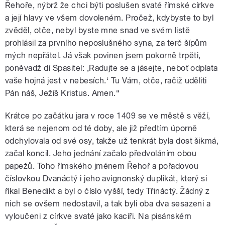
Řehoře, nýbrž že chci býti poslušen svaté římské církve
a její hlavy ve všem dovoleném. Pročež, kdybyste to byl
zvěděl, otče, nebyl byste mne snad ve svém listě
prohlásil za prvního neposlušného syna, za terč šípům
mých nepřátel. Já však povinen jsem pokorně trpěti,
poněvadž dí Spasitel: ,Radujte se a jásejte, neboť odplata
vaše hojná jest v nebesích.‘ Tu Vám, otče, račiž uděliti
Pán náš, Ježíš Kristus. Amen.“
Krátce po začátku jara v roce 1409 se ve městě s věží,
která se nejenom od té doby, ale již předtím úporně
odchylovala od své osy, takže už tenkrát byla dost šikmá,
začal koncil. Jeho jednání začalo předvoláním obou
papežů. Toho římského jménem Řehoř a pořadovou
číslovkou Dvanáctý i jeho avignonský duplikát, který si
říkal Benedikt a byl o číslo vyšší, tedy Třináctý. Žádný z
nich se ovšem nedostavil, a tak byli oba dva sesazeni a
vyloučeni z církve svaté jako kacíři. Na pisánském