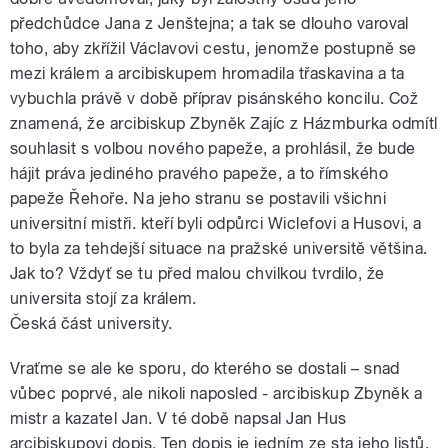
předchůdce Jana z Jenštejna; a tak se dlouho varoval
toho, aby zkřížil Václavovi cestu, jenomže postupně se
mezi králem a arcibiskupem hromadila třaskavina a ta
vybuchla právě v době příprav pisánského koncilu. Což
znamená, že arcibiskup Zbyněk Zajíc z Házmburka odmítl
souhlasit s volbou nového papeže, a prohlásil, že bude
hájit práva jediného pravého papeže, a to římského
papeže Řehoře. Na jeho stranu se postavili všichni
universitní mistři. kteří byli odpůrci Wiclefovi a Husovi, a
to byla za tehdejší situace na pražské universitě většina.
Jak to? Vždyť se tu před malou chvilkou tvrdilo, že
universita stojí za králem.
Česká část university.
Vraťme se ale ke sporu, do kterého se dostali – snad
vůbec poprvé, ale nikoli naposled - arcibiskup Zbyněk a
mistr a kazatel Jan. V té době napsal Jan Hus
arcibiskupovi dopis. Ten dopis je jedním ze sta jeho listů,