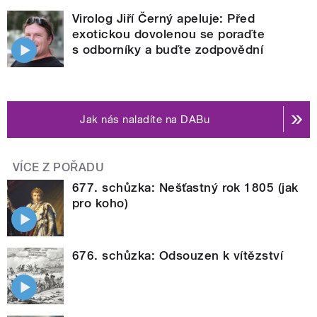
Virolog Jiří Černý apeluje: Před
exotickou dovolenou se poraďte
s odborníky a buďte zodpovědní
Jak nás naladíte na DABu
VÍCE Z POŘADU
677. schůzka: Nešťastný rok 1805 (jak
pro koho)
676. schůzka: Odsouzen k vítězství