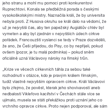
jeho stranu a mohl mu pomoci proti konkurentovi
Ruprechtovi. Konala se předběžná porada s českými
vysokoškolskými mistry. Naznačila králi, že by universita
nebyla proti. Z Husova okruhu se králi dalo na vědomí, že
už je nejvyšší čas, aby ten papežský Augiášův chlév byl
vymeten a aby byl zjednán v nejvyšších údech církve
pořádek. Francouzští vyslanci se tedy v Praze dozvěděli,
že ano, že Češi přijedou, do Pisy, co by nepřijeli, pokud
ovšem (pozor, je tu malá podmínka) – pokud sněm
oficiálně uzná Václavovy nároky na římský trůn.
„Krize ve věcech církevních táhla za sebou také
rozhodnutí v otázce, kdo je pravým králem římským,
tudíž vlastně nejvyšším opravcem církve. Králi Václavovi
bylo zřejmo, že pověst, kterak jeho shovívavostí aneb
nedbalostí Viklefovo kacířství v Čechách stále více se
ujímalo, musela se státi překážkou proti uznání jeho co
vrchního opravce církve. Proto nejen podporoval, ale sám