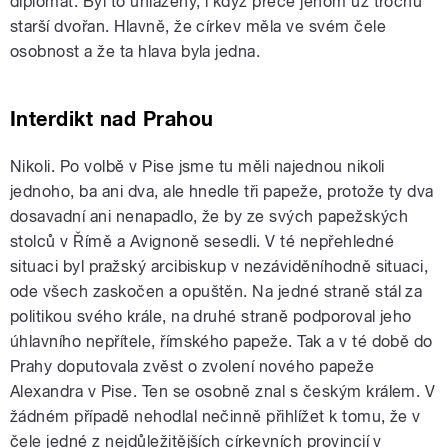
diplomat. Byl to uhlazený, i když přece jenom už trochu
starší dvořan. Hlavně, že církev měla ve svém čele
osobnost a že ta hlava byla jedna.
Interdikt nad Prahou
Nikoli. Po volbě v Pise jsme tu měli najednou nikoli
jednoho, ba ani dva, ale hnedle tři papeže, protože ty dva
dosavadní ani nenapadlo, že by ze svých papežských
stolců v Římě a Avignoně sesedli. V té nepřehledné
situaci byl pražský arcibiskup v nezáviděníhodně situaci,
ode všech zaskočen a opuštěn. Na jedné straně stál za
politikou svého krále, na druhé straně podporoval jeho
úhlavního nepřítele, římského papeže. Tak a v té době do
Prahy doputovala zvěst o zvolení nového papeže
Alexandra v Pise. Ten se osobně znal s českým králem. V
žádném případě nehodlal nečinně přihlížet k tomu, že v
čele jedné z nejdůležitějších církevních provincií v