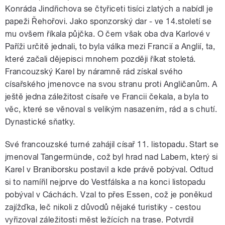
Konráda Jindřichova se čtyřiceti tisíci zlatých a nabídl je
papeži Řehořovi. Jako sponzorský dar - ve 14.století se
mu ovšem říkala půjčka. O čem však oba dva Karlové v
Paříži určitě jednali, to byla válka mezi Francií a Anglií, ta,
které začali dějepisci mnohem později říkat stoletá.
Francouzský Karel by náramně rád získal svého
císařského jmenovce na svou stranu proti Angličanům. A
ještě jedna záležitost císaře ve Francii čekala, a byla to
věc, které se věnoval s velikým nasazením, rád a s chutí.
Dynastické sňatky.
Své francouzské turné zahájil císař 11. listopadu. Start se
jmenoval Tangermünde, což byl hrad nad Labem, který si
Karel v Braniborsku postavil a kde právě pobýval. Odtud
si to namířil nejprve do Vestfálska a na konci listopadu
pobýval v Cáchách. Vzal to přes Essen, což je poněkud
zajížďka, leč nikoli z důvodů nějaké turistiky - cestou
vyřizoval záležitosti měst ležících na trase. Potvrdil