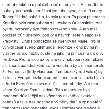
smrt uherského a polského krále Ludvíka z Anjou. Tento
bohatý panovník neměl ani jednoho syna, zato tři dcery.
To není žádná pohádka, to byla realita. Ta první princezna
Kateřina byla zasnoubena s Ludvíkem Orleánským, což
byl druhorozený syn francouzského krále. A ten měl
obdržet trůn uherský, polský a navrch ještě Neapolské
království. Druhá princezna se jmenovala Marie. Pro ni
vyhlídl císař svého Zikmunda, jenomže - ono by na ni
vlastně už nic nezbylo, stejně jako na princeznu číslo 3,
Hedviku. Pro tu sice už byla ruka v habsburském rukávě,
ale žádná pořádná koruna. To všechno by ale znamenalo,
že Francouzi (tedy vládnoucí francouzský rod Valois) by
získali v Evropě bezkonkurenční postavení a navíc by ve
střední Evropě doslova obklíčili Lucemburky. A o tom
všem Karel ve Francii jednal. Tyto rozhovory byly
mnohem důležitější než všechny návštěvy svatých
ostatků a také než hostiny a výměny darů a zplnoletění
francouzského princátka, jakož i konference o válce s