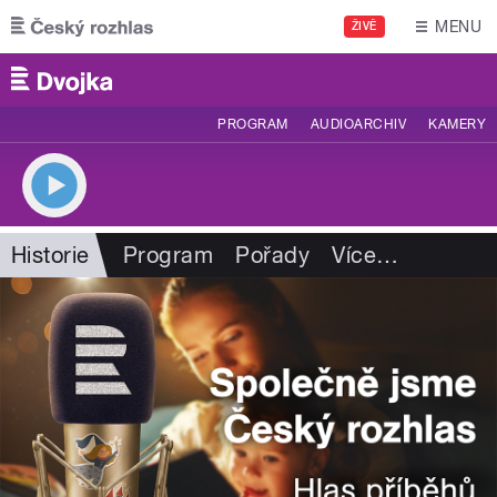
Přejít k hlavnímu obsahu
MENU
ŽIVĚ
PROGRAM
AUDIOARCHIV
KAMERY
Historie
Program
Pořady
Více
…