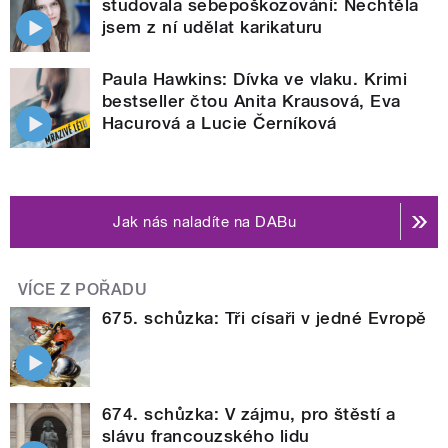
studovala sebepoškozování: Nechtěla
jsem z ní udělat karikaturu
Paula Hawkins: Dívka ve vlaku. Krimi
bestseller čtou Anita Krausová, Eva
Hacurová a Lucie Černíková
Jak nás naladíte na DABu
VÍCE Z POŘADU
675. schůzka: Tři císaři v jedné Evropě
674. schůzka: V zájmu, pro štěstí a
slávu francouzského lidu