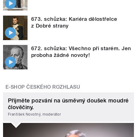
673. schůzka: Kariéra dělostřelce
z Dobré strany
672. schůzka: Všechno při starém. Jen
proboha žádné novoty!
E-SHOP ČESKÉHO ROZHLASU
Přijměte pozvání na úsměvný doušek moudré
člověčiny.
František Novotný, moderátor