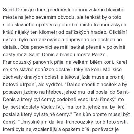
Saint-Denis je dnes předměstí francouzského hlavního
města na jeho severním obvodu, ale tenkrát bylo toto
sídlo slavného opatství a pohřební místo francouzských
králů nějaký ten kilometr od pařížských hradeb. Oficiální
uvítání bylo naaranžováno a připraveno do posledního
detailu. Oba panovníci se měli setkat přesně v polovině
cesty mezi Saint-Denis a branou města Paříže.
Francouzský panovník přijel na velkém bílém koni. Karel
se k té slavné schůzce dostavil taky na koni. Měl sice
záchvaty dnavých bolestí a taková jízda musela pro něj
hotové utrpení, ale vydržel. "Dal se snésti z nosítek a byl
posazen jízdmo na hřebce, jehož mu král poslal do Saint-
Denis a který byl černý; podobně vsedl král římský" (to
byl šestnáctiletý Václav IV.), "na koně, jehož mu byl král
poslal a který byl stejně černý." Ten kůň prostě musel být
černý. "Úmyslně jim dal král francouzský koně této srsti,
která byla nejvzdálenější a opakem bílé, poněvadž je