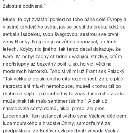
žalostná podívaná."
Musel to být zvláštní pohled na toho pána celé Evropy a
vlastně tehdejšího světa, jak se pustil do breku, když se
setkal s Isabelou, svou švagrovou, sestrou své první
ženy Blanky. Nejprve ji asi vůbec nepoznal, po těch
letech. Kdyby nic jiného, tak tento detail dokazuje, že
Karel IV. nebyl žádný chladně uvažující, střízlivý, citům
nepřístupný až bezcitný politik, jak ho vidí většina
moderních historiků. Toho si všiml už František Palacký:
"Tak veliká je dojala onoho citu rozčilenost, že pro pláč
naprosto ani mluvit nemohouce, museli k tomu cíli po
druhé se sejíti - pozoruhodný to znak duševního života
muže jinak tak málo sentimentálního." A pak už
následovala cesta domů, nikoli přímo, ale přes
Lucemburk. Tam ustanovil svého syna Václava dědicem
lucemburského a hrabství Chiny, samozřejmě za
předpokladu, že Karlův nevlastní bratr vévoda Václav