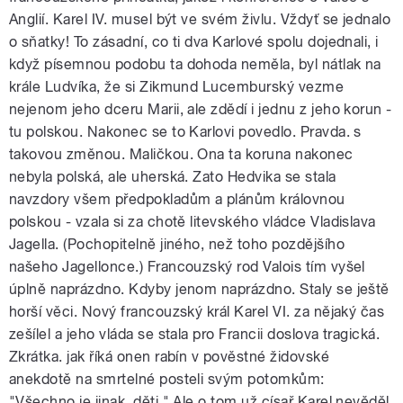
Anglií. Karel IV. musel být ve svém živlu. Vždyť se jednalo
o sňatky! To zásadní, co ti dva Karlové spolu dojednali, i
když písemnou podobu ta dohoda neměla, byl nátlak na
krále Ludvíka, že si Zikmund Lucemburský vezme
nejenom jeho dceru Marii, ale zdědí i jednu z jeho korun -
tu polskou. Nakonec se to Karlovi povedlo. Pravda. s
takovou změnou. Maličkou. Ona ta koruna nakonec
nebyla polská, ale uherská. Zato Hedvika se stala
navzdory všem předpokladům a plánům královnou
polskou - vzala si za chotě litevského vládce Vladislava
Jagella. (Pochopitelně jiného, než toho pozdějšího
našeho Jagellonce.) Francouzský rod Valois tím vyšel
úplně naprázdno. Kdyby jenom naprázdno. Staly se ještě
horší věci. Nový francouzský král Karel VI. za nějaký čas
zešílel a jeho vláda se stala pro Francii doslova tragická.
Zkrátka. jak říká onen rabín v pověstné židovské
anekdotě na smrtelné posteli svým potomkům:
"Všechno je jinak, děti." Ale o tom už císař Karel nevěděl.