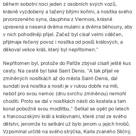
během sobotní noci jeden z osobních svých vozů,
krásně vyzdobený a tažený bílými koňmi, a nosítka svého
prvorozeného syna, dauphina z Viennois, krásně
upravená a nesená dvěma mulami a dvěma běhouny, aby
v nich pohodlněji přijel. Začež byl císař velmi vděčen,
přijímaje řečený povoz i nosítka od poslů králových, a
děkoval velice králi, který byl nepřítomen."
Nepřítomen byl, protože do Paříže zbýval císaři ještě kus
cesty. Na cestě byl také Saint Denis. "A tak přijel ve
zmíněných nosítkách až do města Saint-Denis, dal
sundati svá nosítka a nositi je v rukou dobře na míli,
neboť pro svou nemoc (dnu svrchu zmíněnou) nemohl
choditi. Proto se dal v nosítkách nésti do kostela a tam
konal pobožně svou modlitbu." Setkal se opět po letech
s francouzskými králi a královnami, které znal ze svého
dětství, jenomže to setkání už bylo jenom u jejich hrobů.
Vzpomínal určitě na svého strýčka, Karla zvaného Sličný,