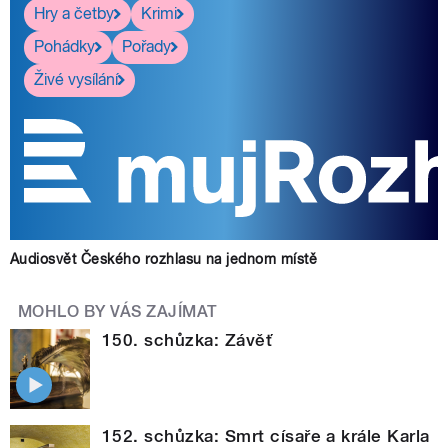
Hry a četby
Krimi
Pohádky
Pořady
Živé vysílání
Audiosvět Českého rozhlasu na jednom místě
MOHLO BY VÁS ZAJÍMAT
150. schůzka: Závěť
152. schůzka: Smrt císaře a krále Karla