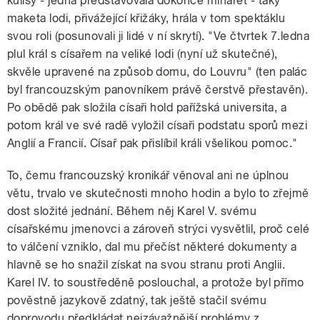
kulisy - jedna představovala dokonce minaret - taky
maketa lodi, přivážející křižáky, hrála v tom spektáklu
svou roli (posunovali ji lidé v ní skrytí). "Ve čtvrtek 7.ledna
plul král s císařem na veliké lodi (nyní už skutečné),
skvěle upravené na způsob domu, do Louvru" (ten palác
byl francouzským panovníkem právě čerstvě přestavěn).
Po obědě pak složila císaři hold pařížská universita, a
potom král ve své radě vyložil císaři podstatu sporů mezi
Anglií a Francií. Císař pak přislíbil králi všelikou pomoc."
To, čemu francouzský kronikář věnoval ani ne úplnou
větu, trvalo ve skutečnosti mnoho hodin a bylo to zřejmě
dost složité jednání. Během něj Karel V. svému
císařskému jmenovci a zároveň strýci vysvětlil, proč celé
to válčení vzniklo, dal mu přečíst některé dokumenty a
hlavně se ho snažil získat na svou stranu proti Anglii.
Karel IV. to soustředěně poslouchal, a protože byl přímo
pověstně jazykově zdatný, tak ještě stačil svému
doprovodu předkládat nejzávažnější problémy z