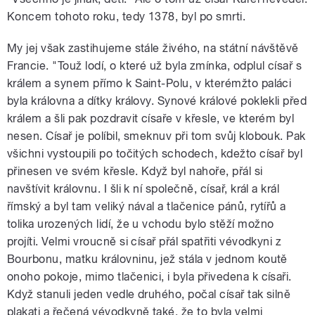
Koncem tohoto roku, tedy 1378, byl po smrti.
My jej však zastihujeme stále živého, na státní návštěvě
Francie. "Touž lodí, o které už byla zmínka, odplul císař s
králem a synem přímo k Saint-Polu, v kterémžto paláci
byla královna a dítky královy. Synové králové poklekli před
králem a šli pak pozdravit císaře v křesle, ve kterém byl
nesen. Císař je políbil, smeknuv při tom svůj klobouk. Pak
všichni vystoupili po točitých schodech, kdežto císař byl
přinesen ve svém křesle. Když byl nahoře, přál si
navštívit královnu. I šli k ní společně, císař, král a král
římský a byl tam veliký nával a tlačenice pánů, rytířů a
tolika urozených lidí, že u vchodu bylo stěží možno
projíti. Velmi vroucně si císař přál spatřiti vévodkyni z
Bourbonu, matku královninu, jež stála v jednom koutě
onoho pokoje, mimo tlačenici, i byla přivedena k císaři.
Když stanuli jeden vedle druhého, počal císař tak silně
plakati a řečená vévodkyně také, že to byla velmi