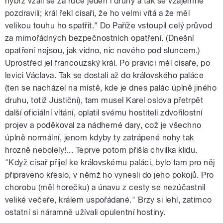
nýbrž vzali se za ruce jeden i druhý a tak se vzájemně
pozdravili; král řekl císaři, že ho velmi vítá a že měl
velikou touhu ho spatřit." Do Paříže vstoupil celý průvod
za mimořádných bezpečnostních opatření. (Dnešní
opatření nejsou, jak vidno, nic nového pod sluncem.)
Uprostřed jel francouzský král. Po pravici měl císaře, po
levici Václava. Tak se dostali až do královského paláce
(ten se nacházel na místě, kde je dnes palác úplně jiného
druhu, totiž Justiční), tam musel Karel oslova přetrpět
další oficiální vítání, oplatil svému hostiteli zdvořilostní
projev a poděkoval za nádherné dary, což je všechno
úplně normální, jenom kdyby ty zatrápené nohy tak
hrozně nebolely!... Teprve potom přišla chvilka klidu.
"Když císař přijel ke královskému paláci, bylo tam pro něj
připraveno křeslo, v němž ho vynesli do jeho pokojů. Pro
chorobu (měl horečku) a únavu z cesty se nezúčastnil
veliké večeře, králem uspořádané." Brzy si lehl, zatímco
ostatní si náramně užívali opulentní hostiny.