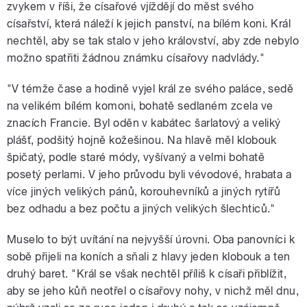
zvykem v říši, že císařové vjíždějí do měst svého
císařství, která náleží k jejich panství, na bílém koni. Král
nechtěl, aby se tak stalo v jeho království, aby zde nebylo
možno spatřiti žádnou známku císařovy nadvlády."
"V témže čase a hodině vyjel král ze svého paláce, sedě
na velikém bílém komoni, bohatě sedlaném zcela ve
znacích Francie. Byl oděn v kabátec šarlatový a veliký
plášť, podšitý hojně kožešinou. Na hlavě měl klobouk
špičatý, podle staré módy, vyšívaný a velmi bohatě
posetý perlami. V jeho průvodu byli vévodové, hrabata a
více jiných velikých pánů, korouhevníků a jiných rytířů
bez odhadu a bez počtu a jiných velikých šlechticů."
Muselo to být uvítání na nejvyšší úrovni. Oba panovníci k
sobě přijeli na koních a sňali z hlavy jeden klobouk a ten
druhý baret. "Král se však nechtěl příliš k císaři přiblížit,
aby se jeho kůň neotřel o císařovy nohy, v nichž měl dnu,