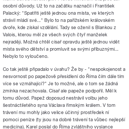
osobní důvody. Už to na začátku naznačil i František
Palacký: "Spatřiti ještě jednou ona místa, ve kterých
strávil mládí své..." Bylo to na pařížském královském
dvoře, kde získal vzdělání. Tady se oženil s Blankou z
Valois, kterou měl ze všech svých čtyř manželek
nejraději. Možná chtěl císař opravdu ještě jednou vidět
místa svého dětství a promluvit se svými příbuznými...
Nebylo to vyloučeno.
Co tak ještě připadalo v úvahu? Že by - "nespokojenost a
nesvornost po papežově přesídlení do Říma čím dále tím
více se vzmáhající?" Je to možné, ale o tom se žádná
zmínka nezachovala. Císař ale papeže podpořil. Měl k
tomu důvod. Papež doposud nestrávil volbu jeho
šestnáctiletého syna Václava římským králem. V tom
trávení mu mohly jako velice účinný prostředek ní
pomoci peníze (ty jsou na dobré trávení ta vůbec nejlepší
medicína). Karel poslal do Říma zvláštního vyslance