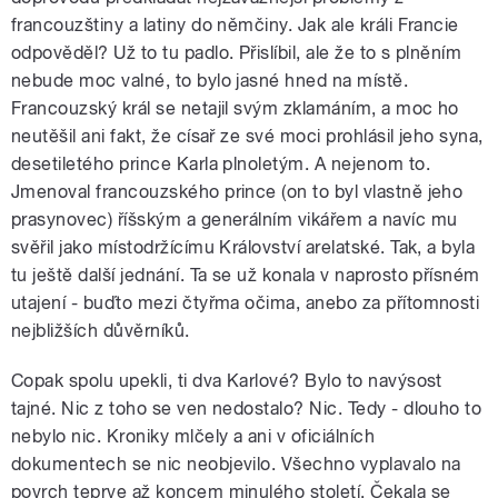
francouzštiny a latiny do němčiny. Jak ale králi Francie
odpověděl? Už to tu padlo. Přislíbil, ale že to s plněním
nebude moc valné, to bylo jasné hned na místě.
Francouzský král se netajil svým zklamáním, a moc ho
neutěšil ani fakt, že císař ze své moci prohlásil jeho syna,
desetiletého prince Karla plnoletým. A nejenom to.
Jmenoval francouzského prince (on to byl vlastně jeho
prasynovec) říšským a generálním vikářem a navíc mu
svěřil jako místodržícímu Království arelatské. Tak, a byla
tu ještě další jednání. Ta se už konala v naprosto přísném
utajení - buďto mezi čtyřma očima, anebo za přítomnosti
nejbližších důvěrníků.
Copak spolu upekli, ti dva Karlové? Bylo to navýsost
tajné. Nic z toho se ven nedostalo? Nic. Tedy - dlouho to
nebylo nic. Kroniky mlčely a ani v oficiálních
dokumentech se nic neobjevilo. Všechno vyplavalo na
povrch teprve až koncem minulého století. Čekala se