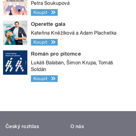
Petra Soukupová
Koupit
Operette gala
Kateřina Kněžíková a Adam Plachetka
Koupit
Román pro pitomce
Lukáš Balabán, Šimon Krupa, Tomáš
Soldán
Koupit
Český rozhlas
O nás