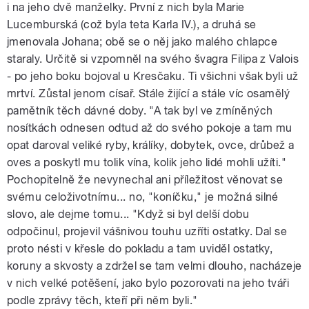
i na jeho dvě manželky. První z nich byla Marie
Lucemburská (což byla teta Karla IV.), a druhá se
jmenovala Johana; obě se o něj jako malého chlapce
staraly. Určitě si vzpomněl na svého švagra Filipa z Valois
- po jeho boku bojoval u Kresčaku. Ti všichni však byli už
mrtví. Zůstal jenom císař. Stále žijící a stále víc osamělý
pamětník těch dávné doby. "A tak byl ve zmíněných
nosítkách odnesen odtud až do svého pokoje a tam mu
opat daroval veliké ryby, králíky, dobytek, ovce, drůbež a
oves a poskytl mu tolik vína, kolik jeho lidé mohli užíti."
Pochopitelně že nevynechal ani příležitost věnovat se
svému celoživotnímu... no, "koníčku," je možná silné
slovo, ale dejme tomu... "Když si byl delší dobu
odpočinul, projevil vášnivou touhu uzříti ostatky. Dal se
proto nésti v křesle do pokladu a tam uviděl ostatky,
koruny a skvosty a zdržel se tam velmi dlouho, nacházeje
v nich velké potěšení, jako bylo pozorovati na jeho tváři
podle zprávy těch, kteří při něm byli."