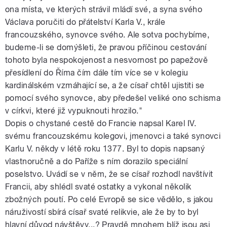
ona místa, ve kterých strávil mládí své, a syna svého
Václava poručiti do přátelství Karla V., krále
francouzského, synovce svého. Ale sotva pochybíme,
budeme-li se domýšleti, že pravou příčinou cestování
tohoto byla nespokojenost a nesvornost po papežově
přesídlení do Říma čím dále tím více se v kolegiu
kardinálském vzmáhající se, a že císař chtěl ujistiti se
pomocí svého synovce, aby předešel veliké ono schisma
v církvi, které již vypuknouti hrozilo."
Dopis o chystané cestě do Francie napsal Karel IV.
svému francouzskému kolegovi, jmenovci a také synovci
Karlu V. někdy v létě roku 1377. Byl to dopis napsaný
vlastnoručně a do Paříže s ním dorazilo speciální
poselstvo. Uvádí se v něm, že se císař rozhodl navštívit
Francii, aby shlédl svaté ostatky a vykonal několik
zbožných poutí. Po celé Evropě se sice vědělo, s jakou
náruživostí sbírá císař svaté relikvie, ale že by to byl
hlavní důvod návštěvy...? Pravdě mnohem blíž jsou asi