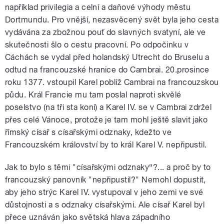
například privilegia a celní a daňové výhody městu
Dortmundu. Pro vnější, nezasvěcený svět byla jeho cesta
vydávána za zbožnou pouť do slavných svatyní, ale ve
skutečnosti šlo o cestu pracovní. Po odpočinku v
Cáchách se vydal před holandský Utrecht do Bruselu a
odtud na francouzské hranice do Cambrai. 20.prosince
roku 1377. vstoupil Karel poblíž Cambrai na francouzskou
půdu. Král Francie mu tam poslal naproti skvělé
poselstvo (na tři sta koní) a Karel IV. se v Cambrai zdržel
přes celé Vánoce, protože je tam mohl ještě slavit jako
římský císař s císařskými odznaky, kdežto ve
Francouzském království by to král Karel V. nepřipustil.
Jak to bylo s těmi "císařskými odznaky“?... a proč by to
francouzský panovník "nepřipustil?" Nemohl dopustit,
aby jeho strýc Karel IV. vystupoval v jeho zemi ve své
důstojnosti a s odznaky císařskými. Ale císař Karel byl
přece uznáván jako světská hlava západního