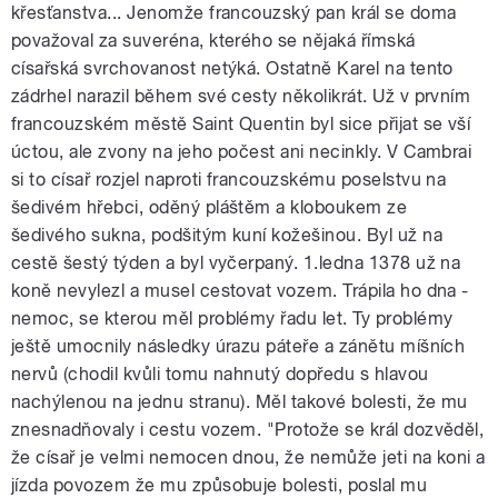
křesťanstva... Jenomže francouzský pan král se doma
považoval za suveréna, kterého se nějaká římská
císařská svrchovanost netýká. Ostatně Karel na tento
zádrhel narazil během své cesty několikrát. Už v prvním
francouzském městě Saint Quentin byl sice přijat se vší
úctou, ale zvony na jeho počest ani necinkly. V Cambrai
si to císař rozjel naproti francouzskému poselstvu na
šedivém hřebci, oděný pláštěm a kloboukem ze
šedivého sukna, podšitým kuní kožešinou. Byl už na
cestě šestý týden a byl vyčerpaný. 1.ledna 1378 už na
koně nevylezl a musel cestovat vozem. Trápila ho dna -
nemoc, se kterou měl problémy řadu let. Ty problémy
ještě umocnily následky úrazu páteře a zánětu míšních
nervů (chodil kvůli tomu nahnutý dopředu s hlavou
nachýlenou na jednu stranu). Měl takové bolesti, že mu
znesnadňovaly i cestu vozem. "Protože se král dozvěděl,
že císař je velmi nemocen dnou, že nemůže jeti na koni a
jízda povozem že mu způsobuje bolesti, poslal mu