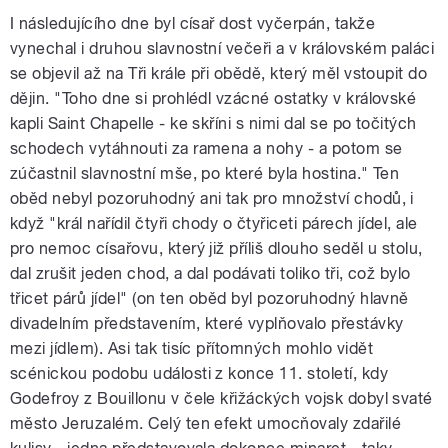
I následujícího dne byl císař dost vyčerpán, takže
vynechal i druhou slavnostní večeři a v královském paláci
se objevil až na Tři krále při obědě, který měl vstoupit do
dějin. "Toho dne si prohlédl vzácné ostatky v královské
kapli Saint Chapelle - ke skříni s nimi dal se po točitých
schodech vytáhnouti za ramena a nohy - a potom se
zúčastnil slavnostní mše, po které byla hostina." Ten
oběd nebyl pozoruhodný ani tak pro množství chodů, i
když "král nařídil čtyři chody o čtyřiceti párech jídel, ale
pro nemoc císařovu, který již příliš dlouho seděl u stolu,
dal zrušit jeden chod, a dal podávati toliko tři, což bylo
třicet párů jídel" (on ten oběd byl pozoruhodný hlavně
divadelním představením, které vyplňovalo přestávky
mezi jídlem). Asi tak tisíc přítomných mohlo vidět
scénickou podobu události z konce 11. století, kdy
Godefroy z Bouillonu v čele křižáckých vojsk dobyl svaté
město Jeruzalém. Celý ten efekt umocňovaly zdařilé