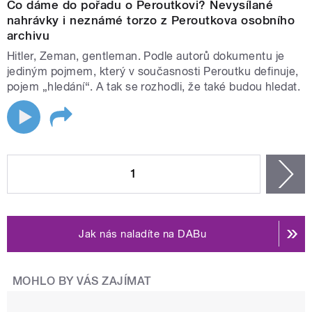
Co dáme do pořadu o Peroutkovi? Nevysílané
nahrávky i neznámé torzo z Peroutkova osobního
archivu
Hitler, Zeman, gentleman. Podle autorů dokumentu je
jediným pojmem, který v současnosti Peroutku definuje,
pojem „hledání“. A tak se rozhodli, že také budou hledat.
STRÁNKY
1
n
Jak nás naladíte na DABu
MOHLO BY VÁS ZAJÍMAT