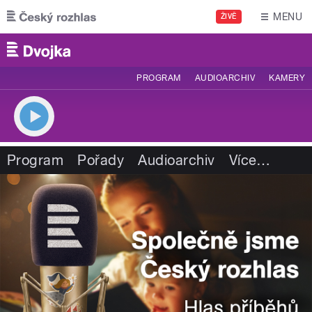
Přejít k hlavnímu obsahu
MENU
ŽIVĚ
PROGRAM
AUDIOARCHIV
KAMERY
Program
Pořady
Audioarchiv
Více
…