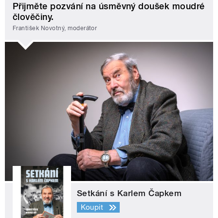
Přijměte pozvání na úsměvný doušek moudré
člověčiny.
František Novotný, moderátor
Setkání s Karlem Čapkem
Koupit