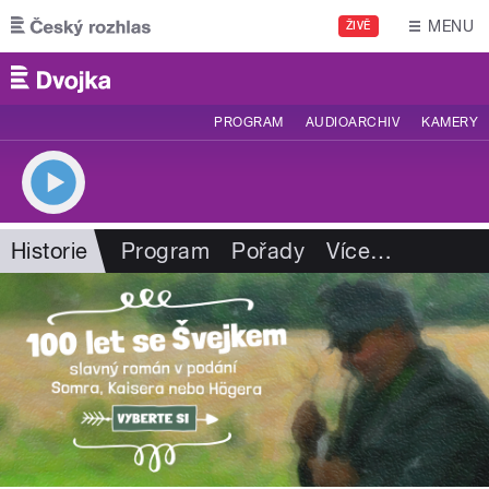
Přejít k hlavnímu obsahu
MENU
ŽIVĚ
PROGRAM
AUDIOARCHIV
KAMERY
Historie
Program
Pořady
Více
…