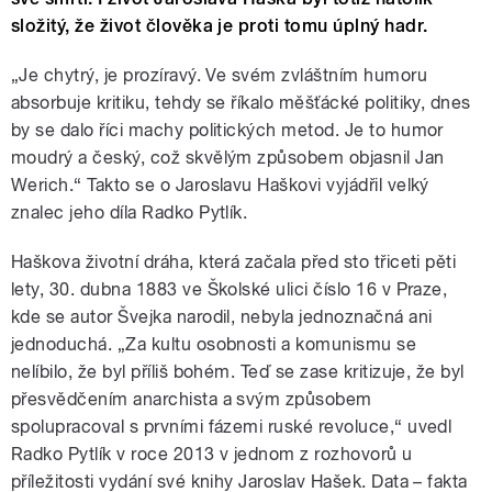
složitý, že život člověka je proti tomu úplný hadr.
„Je chytrý, je prozíravý. Ve svém zvláštním humoru
absorbuje kritiku, tehdy se říkalo měšťácké politiky, dnes
by se dalo říci machy politických metod. Je to humor
moudrý a český, což skvělým způsobem objasnil Jan
Werich.“ Takto se o Jaroslavu Haškovi vyjádřil velký
znalec jeho díla Radko Pytlík.
Haškova životní dráha, která začala před sto třiceti pěti
lety, 30. dubna 1883 ve Školské ulici číslo 16 v Praze,
kde se autor Švejka narodil, nebyla jednoznačná ani
jednoduchá. „Za kultu osobnosti a komunismu se
nelíbilo, že byl příliš bohém. Teď se zase kritizuje, že byl
přesvědčením anarchista a svým způsobem
spolupracoval s prvními fázemi ruské revoluce,“ uvedl
Radko Pytlík v roce 2013 v jednom z rozhovorů u
příležitosti vydání své knihy Jaroslav Hašek. Data – fakta