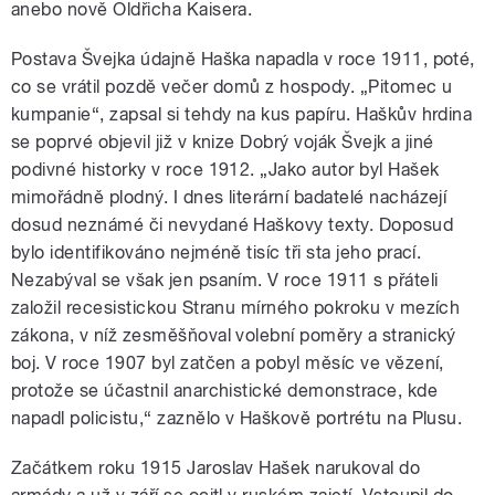
anebo nově Oldřicha Kaisera.
Postava Švejka údajně Haška napadla v roce 1911, poté,
co se vrátil pozdě večer domů z hospody. „Pitomec u
kumpanie“, zapsal si tehdy na kus papíru. Haškův hrdina
se poprvé objevil již v knize Dobrý voják Švejk a jiné
podivné historky v roce 1912. „Jako autor byl Hašek
mimořádně plodný. I dnes literární badatelé nacházejí
dosud neznámé či nevydané Haškovy texty. Doposud
bylo identifikováno nejméně tisíc tři sta jeho prací.
Nezabýval se však jen psaním. V roce 1911 s přáteli
založil recesistickou Stranu mírného pokroku v mezích
zákona, v níž zesměšňoval volební poměry a stranický
boj. V roce 1907 byl zatčen a pobyl měsíc ve vězení,
protože se účastnil anarchistické demonstrace, kde
napadl policistu,“ zaznělo v Haškově portrétu na Plusu.
Začátkem roku 1915 Jaroslav Hašek narukoval do