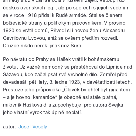
armády a už v září se ocitl v ruském zajetí. Vstoupil do
československých legií, ale po sporech s jejich vedením
se v roce 1918 přidal k Rudé armádě. Stal se členem
bolševické strany a politickým pracovníkem. V prosinci
1920 se vrátil domů, Přivedl si i novou ženu Alexandru
Gavrilovnu Lvovou, aniž se ovšem předtím rozvedl.
Družce nikdo neřekl jinak než Šura.
Po návratu do Prahy se Hašek vrátil k bohémskému
životu. Už vážně nemocný se přestěhoval do Lipnice nad
Sázavou, kde začal psát své vrcholné dílo. Zemřel před
devadesáti pěti lety, 3. ledna 1923, v devětatřiceti letech.
Přestože jeho průpovídka „Člověk by chtěl být gigantem
– a je hovno, kamaráde“ je obecně asi stále platná,
milovník Haškova díla zapochybuje: pro autora Švejka
jeho vlastní výrok tak úplně neplatí.
autor:
Josef Veselý