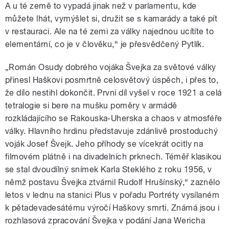
A u té země to vypadá jinak než v parlamentu, kde
můžete lhát, vymýšlet si, družit se s kamarády a také pít
v restauraci. Ale na té zemi za války najednou ucítíte to
elementární, co je v člověku,“ je přesvědčený Pytlík.
„Román Osudy dobrého vojáka Švejka za světové války
přinesl Haškovi posmrtně celosvětový úspěch, i přes to,
že dílo nestihl dokončit. První díl vyšel v roce 1921 a celá
tetralogie si bere na mušku poměry v armádě
rozkládajícího se Rakouska-Uherska a chaos v atmosféře
války. Hlavního hrdinu představuje zdánlivě prostoduchý
voják Josef Švejk. Jeho příhody se vícekrát ocitly na
filmovém plátně i na divadelních prknech. Téměř klasikou
se stal dvoudílný snímek Karla Steklého z roku 1956, v
němž postavu Švejka ztvárnil Rudolf Hrušínský,“ zaznělo
letos v lednu na stanici Plus v pořadu Portréty vysílaném
k pětadevadesátému výročí Haškovy smrti. Známá jsou i
rozhlasová zpracování Švejka v podání Jana Wericha