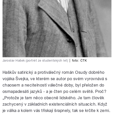
Jaroslav Hašek (portrét ze studentských let)
|
foto:
ČTK
Haškův satirický a protiválečný román Osudy dobrého
vojáka Švejka, ve kterém se autor po svém vyrovnává s
chaosem a necitelností válečné doby, byl přeložen do
osmapadesáti jazyků - a je čten po celém světě. Proč?
„Protože je tam něco obecně lidského. Je tam člověk
zachycený v základních existenciálních situacích. Když
je válka a kolem vás třískají šrapnely, tak se krčíte k zemi.