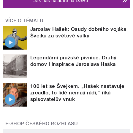
Jak nás naladíte na DABu
VÍCE O TÉMATU
Jaroslav Hašek: Osudy dobrého vojáka
Švejka za světové války
Legendární pražské pivnice. Druhý
domov i inspirace Jaroslava Haška
100 let se Švejkem. „Hašek nastavuje
zrcadlo, to lidé nemají rádi,“ říká
spisovatelův vnuk
E-SHOP ČESKÉHO ROZHLASU