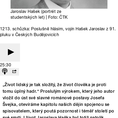
Jaroslav Hašek (portrét ze
studentských let) | Foto: ČTK
1213. schůzka: Poslušně hlásím, vojín Hašek Jaroslav z 91.
pluku v Českých Budějovicích
25:30
„Život lidský je tak složitý, že život člověka je proti
tomu úplný hadr.“ Proslulým výrokem, který jeho autor
vložil do úst své slavné románové postavy Josefa
Švejka, otevíráme kapitolu našich dějin spojenou se
spisovatelem, který poutá pozornost i téměř století po
své smrti. I život Jaroslava Haška byl totiž natolik