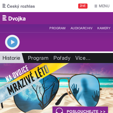
Přejít k hlavnímu obsahu
MENU
ŽIVĚ
PROGRAM
AUDIOARCHIV
KAMERY
Historie
Program
Pořady
Více
…