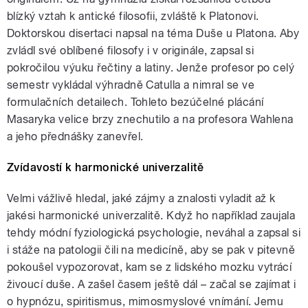
blízký vztah k antické filosofii, zvláště k Platonovi.
Doktorskou disertaci napsal na téma Duše u Platona. Aby
zvládl své oblíbené filosofy i v originále, zapsal si
pokročilou výuku řečtiny a latiny. Jenže profesor po celý
semestr vykládal výhradně Catulla a nimral se ve
formulačních detailech. Tohleto bezúčelné plácání
Masaryka velice brzy znechutilo a na profesora Wahlena
a jeho přednášky zanevřel.
Zvídavostí k harmonické univerzalitě
Velmi vážlivě hledal, jaké zájmy a znalosti vyladit až k
jakési harmonické univerzalitě. Když ho například zaujala
tehdy módní fyziologická psychologie, neváhal a zapsal si
i stáže na patologii čili na medicíně, aby se pak v pitevně
pokoušel vypozorovat, kam se z lidského mozku vytrácí
živoucí duše. A zašel časem ještě dál – začal se zajímat i
o hypnózu, spiritismus, mimosmyslové vnímání. Jemu