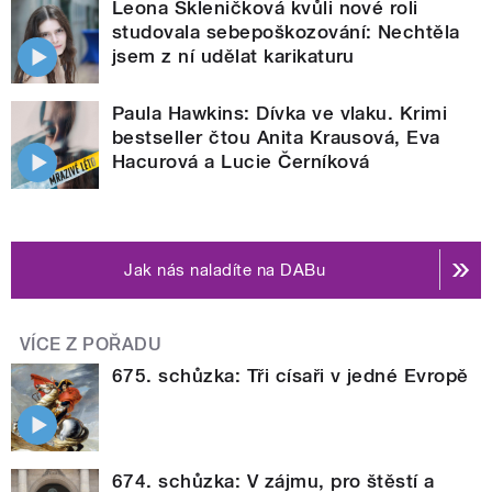
Leona Skleničková kvůli nové roli
studovala sebepoškozování: Nechtěla
jsem z ní udělat karikaturu
Paula Hawkins: Dívka ve vlaku. Krimi
bestseller čtou Anita Krausová, Eva
Hacurová a Lucie Černíková
Jak nás naladíte na DABu
VÍCE Z POŘADU
675. schůzka: Tři císaři v jedné Evropě
674. schůzka: V zájmu, pro štěstí a