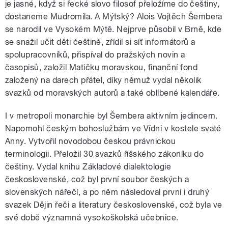
je jasné, když si řecké slovo filosof přeložíme do češtiny,
dostaneme Mudromila. A Mýtský? Alois Vojtěch Šembera
se narodil ve Vysokém Mýtě. Nejprve působil v Brně, kde
se snažil učit děti češtině, zřídil si síť informátorů a
spolupracovníků, přispíval do pražských novin a
časopisů, založil Matičku moravskou, finanční fond
založený na darech přátel, díky němuž vydal několik
svazků od moravských autorů a také oblíbené kalendáře.
I v metropoli monarchie byl Šembera aktivním jedincem.
Napomohl českým bohoslužbám ve Vídni v kostele svaté
Anny. Vytvořil novodobou českou právnickou
terminologii. Přeložil 30 svazků říšského zákoníku do
češtiny. Vydal knihu Základové dialektologie
československé, což byl první soubor českých a
slovenských nářečí, a po něm následoval první i druhý
svazek Dějin řeči a literatury československé, což byla ve
své době významná vysokoškolská učebnice.