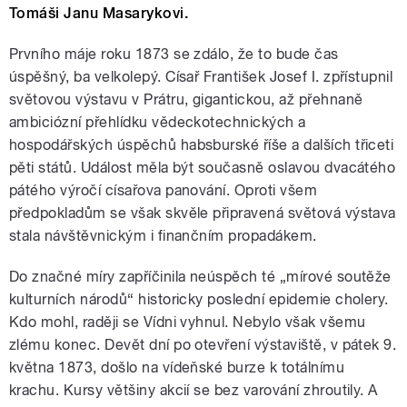
Tomáši Janu Masarykovi.
Prvního máje roku 1873 se zdálo, že to bude čas
úspěšný, ba velkolepý. Císař František Josef I. zpřístupnil
světovou výstavu v Prátru, gigantickou, až přehnaně
ambiciózní přehlídku vědeckotechnických a
hospodářských úspěchů habsburské říše a dalších třiceti
pěti států. Událost měla být současně oslavou dvacátého
pátého výročí císařova panování. Oproti všem
předpokladům se však skvěle připravená světová výstava
stala návštěvnickým i finančním propadákem.
Do značné míry zapříčinila neúspěch té „mírové soutěže
kulturních národů“ historicky poslední epidemie cholery.
Kdo mohl, raději se Vídni vyhnul. Nebylo však všemu
zlému konec. Devět dní po otevření výstaviště, v pátek 9.
května 1873, došlo na vídeňské burze k totálnímu
krachu. Kursy většiny akcií se bez varování zhroutily. A