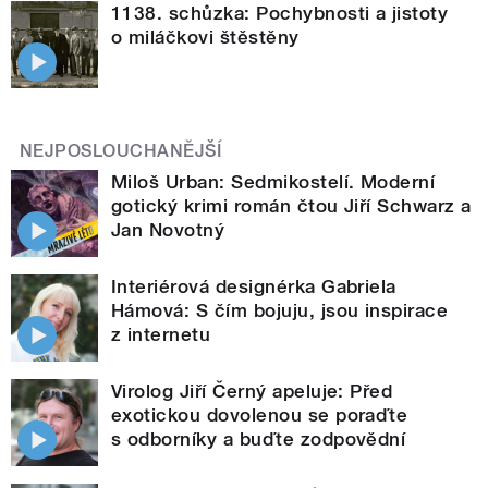
1138. schůzka: Pochybnosti a jistoty
o miláčkovi štěstěny
NEJPOSLOUCHANĚJŠÍ
Miloš Urban: Sedmikostelí. Moderní
gotický krimi román čtou Jiří Schwarz a
Jan Novotný
Interiérová designérka Gabriela
Hámová: S čím bojuju, jsou inspirace
z internetu
Virolog Jiří Černý apeluje: Před
exotickou dovolenou se poraďte
s odborníky a buďte zodpovědní