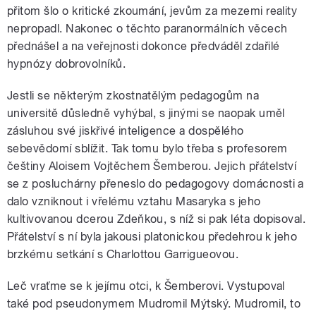
přitom šlo o kritické zkoumání, jevům za mezemi reality
nepropadl. Nakonec o těchto paranormálních věcech
přednášel a na veřejnosti dokonce předváděl zdařilé
hypnózy dobrovolníků.
Jestli se některým zkostnatělým pedagogům na
universitě důsledně vyhýbal, s jinými se naopak uměl
zásluhou své jiskřivé inteligence a dospělého
sebevědomí sblížit. Tak tomu bylo třeba s profesorem
češtiny Aloisem Vojtěchem Šemberou. Jejich přátelství
se z posluchárny přeneslo do pedagogovy domácnosti a
dalo vzniknout i vřelému vztahu Masaryka s jeho
kultivovanou dcerou Zdeňkou, s níž si pak léta dopisoval.
Přátelství s ní byla jakousi platonickou předehrou k jeho
brzkému setkání s Charlottou Garrigueovou.
Leč vraťme se k jejímu otci, k Šemberovi. Vystupoval
také pod pseudonymem Mudromil Mýtský. Mudromil, to