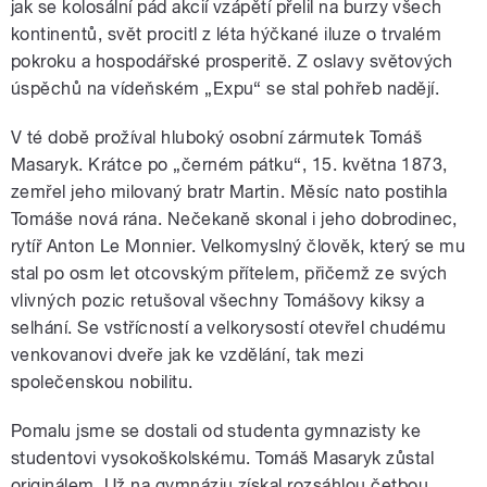
jak se kolosální pád akcií vzápětí přelil na burzy všech
kontinentů, svět procitl z léta hýčkané iluze o trvalém
pokroku a hospodářské prosperitě. Z oslavy světových
úspěchů na vídeňském „Expu“ se stal pohřeb nadějí.
V té době prožíval hluboký osobní zármutek Tomáš
Masaryk. Krátce po „černém pátku“, 15. května 1873,
zemřel jeho milovaný bratr Martin. Měsíc nato postihla
Tomáše nová rána. Nečekaně skonal i jeho dobrodinec,
rytíř Anton Le Monnier. Velkomyslný člověk, který se mu
stal po osm let otcovským přítelem, přičemž ze svých
vlivných pozic retušoval všechny Tomášovy kiksy a
selhání. Se vstřícností a velkorysostí otevřel chudému
venkovanovi dveře jak ke vzdělání, tak mezi
společenskou nobilitu.
Pomalu jsme se dostali od studenta gymnazisty ke
studentovi vysokoškolskému. Tomáš Masaryk zůstal
originálem. Už na gymnáziu získal rozsáhlou četbou