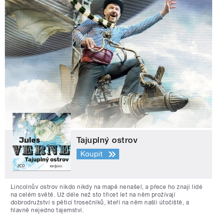
Tajuplný ostrov
Koupit
Lincolnův ostrov nikdo nikdy na mapě nenašel, a přece ho znají lidé
na celém světě. Už déle než sto třicet let na něm prožívají
dobrodružství s pěticí trosečníků, kteří na něm našli útočiště, a
hlavně nejedno tajemství.