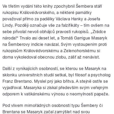
Ve třetím vydání této knihy zpochybnil Šembera stáří
rukopisu Královédvorského, a některé památky
považoval přímo za padělky Václava Hanky a Josefa
Lindy. Později označuje vše za falzifikáty – tím ovšem na
sebe přivolal nevoli obhájců pravosti rukopisů. „Zrádce
národa!“ Trvalo asi deset let, a Tomáš Garrigue Masaryk
na Šemberovy indicie navázal. Svým vystoupením proti
rukopisům Královédvorskému a Zelenohorskému si
doma vykoledoval obecnou zlobu, zášť až nenávist.
Další z vynikajících osobností, se kterou se Masaryk na
sklonku universitních studií setkal, byl filosof a psycholog
Franz Brentano. Myslel prý jako břitva. A stejně ostře se
vyjadřoval. Masaryka si získal především svým veřejným
odporem k vatikánskému výnosu o neomylnosti papeže.
Pod vlivem mimořádných osobností typu Šembery či
Brentana se Masaryk začal zamýšlet nad svou