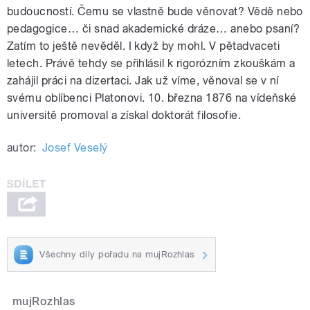
budoucností. Čemu se vlastně bude věnovat? Vědě nebo
pedagogice… či snad akademické dráze… anebo psaní?
Zatím to ještě nevěděl. I když by mohl. V pětadvaceti
letech. Právě tehdy se přihlásil k rigorózním zkouškám a
zahájil práci na dizertaci. Jak už víme, věnoval se v ní
svému oblíbenci Platonovi. 10. března 1876 na vídeňské
universitě promoval a získal doktorát filosofie.
autor:
Josef Veselý
Všechny díly pořadu na mujRozhlas
mujRozhlas