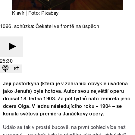
Klavír | Foto: Pixabay
1096. schůzka: Čekatel ve frontě na úspěch
25:30
Její pastorkyňa (která je v zahraničí obvykle uváděna
jako Jenufa) byla hotova. Autor svou největší operu
dopsal 18. ledna 1903. Za pět týdnů nato zemřela jeho
dcera Olga. V lednu následujícího roku – 1904 – se
konala světová premiéra Janáčkovy opery.
Událo se tak v prosté budově, na první pohled více než
skromné – ostatně: byla to předtím zájezdní „vídeňská“