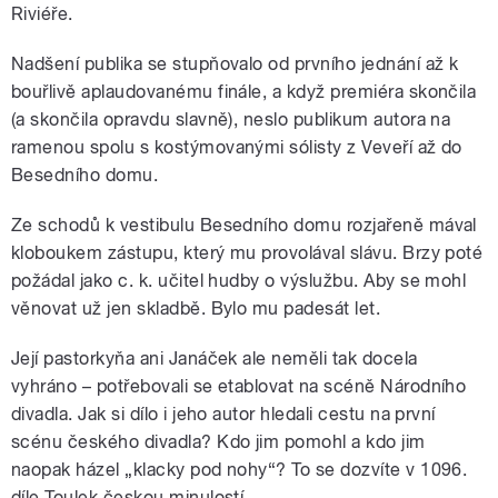
Riviéře.
Nadšení publika se stupňovalo od prvního jednání až k
bouřlivě aplaudovanému finále, a když premiéra skončila
(a skončila opravdu slavně), neslo publikum autora na
ramenou spolu s kostýmovanými sólisty z Veveří až do
Besedního domu.
Ze schodů k vestibulu Besedního domu rozjařeně mával
kloboukem zástupu, který mu provolával slávu. Brzy poté
požádal jako c. k. učitel hudby o výslužbu. Aby se mohl
věnovat už jen skladbě. Bylo mu padesát let.
Její pastorkyňa ani Janáček ale neměli tak docela
vyhráno – potřebovali se etablovat na scéně Národního
divadla. Jak si dílo i jeho autor hledali cestu na první
scénu českého divadla? Kdo jim pomohl a kdo jim
naopak házel „klacky pod nohy“? To se dozvíte v 1096.
díle Toulek českou minulostí.