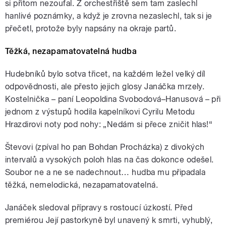
si přitom nezoufal. Z orchestřiště sem tam zaslechl
hanlivé poznámky, a když je zrovna nezaslechl, tak si je
přečetl, protože byly napsány na okraje partů.
Těžká, nezapamatovatelná hudba
Hudebníků bylo sotva třicet, na každém ležel velký díl
odpovědnosti, ale přesto jejich glosy Janáčka mrzely.
Kostelnička – paní Leopoldina Svobodová–Hanusová – při
jednom z výstupů hodila kapelníkovi Cyrilu Metodu
Hrazdirovi noty pod nohy: „Nedám si přece zničit hlas!“
Števovi (zpíval ho pan Bohdan Procházka) z divokých
intervalů a vysokých poloh hlas na čas dokonce odešel.
Soubor ne a ne se nadechnout… hudba mu připadala
těžká, nemelodická, nezapamatovatelná.
Janáček sledoval přípravy s rostoucí úzkostí. Před
premiérou Její pastorkyně byl unavený k smrti, vyhublý,