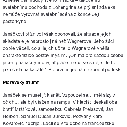
vznešeností hudby svého miláčka – takovému
svatebnímu pochodu z Lohengrina se prý ani zdaleka
nemůže vyrovnat svatební scéna z konce Její
pastorkyně.
Janáčkovi příznivci však oponovali, že situace jejich
skladatele je naprosto jiná než Wagnerova. Jeho žáci
dobře věděli, co si jejich učitel o Wagnerově vnější
charakteristice postav myslím. „On má pro každou osobu
jeden příznačný motiv, ať pláče, nebo se směje. Je to
jako čísla na kabátě.“ Po prvním jednání zabouřil potlesk.
Moravský triumf
Janáček se musel jít klanět. Vzpouzel se… měl slzy v
očích… ale byl vtažen na rampu. V hledišti tleskali oba
bratří Mrštíkové, samosebou Gabriela Preissová, Jan
Herben, Samuel Dušan Jurkovič. Pozvaný Karel
Kovařovic nepřijel. Léčil se v té době na francouzské