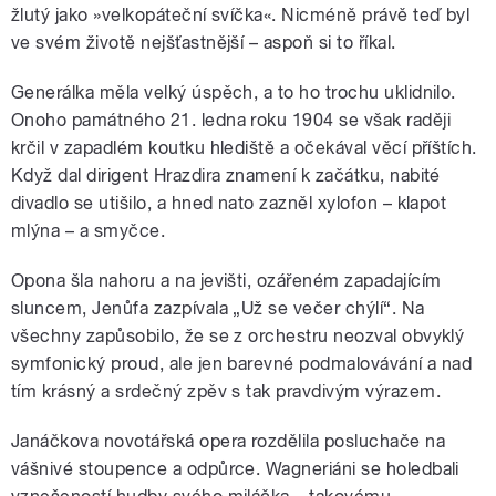
žlutý jako »velkopáteční svíčka«. Nicméně právě teď byl
ve svém životě nejšťastnější – aspoň si to říkal.
Generálka měla velký úspěch, a to ho trochu uklidnilo.
Onoho památného 21. ledna roku 1904 se však raději
krčil v zapadlém koutku hlediště a očekával věcí příštích.
Když dal dirigent Hrazdira znamení k začátku, nabité
divadlo se utišilo, a hned nato zazněl xylofon – klapot
mlýna – a smyčce.
Opona šla nahoru a na jevišti, ozářeném zapadajícím
sluncem, Jenůfa zazpívala „Už se večer chýlí“. Na
všechny zapůsobilo, že se z orchestru neozval obvyklý
symfonický proud, ale jen barevné podmalovávání a nad
tím krásný a srdečný zpěv s tak pravdivým výrazem.
Janáčkova novotářská opera rozdělila posluchače na
vášnivé stoupence a odpůrce. Wagneriáni se holedbali