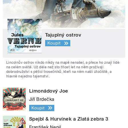
Tajuplný ostrov
Koupit
Lincolnův ostrov nikdo nikdy na mapě nenašel, a přece ho znají lidé
na celém světě. Už déle než sto třicet let na něm prožívají
dobrodružství s pěticí trosečníků, kteří na něm našli útočiště, a
hlavně nejedno tajemství.
Limonádový Joe
Jiří Brdečka
Koupit
Spejbl & Hurvínek a Zlatá zebra 3
František Nepil