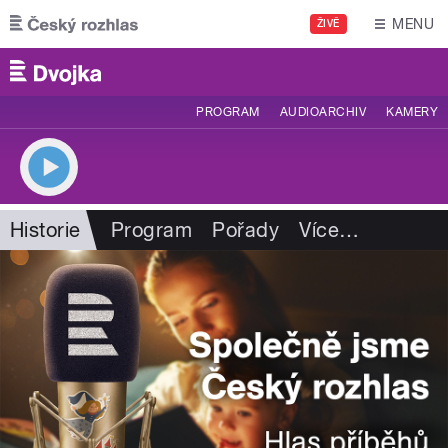
Přejít k hlavnímu obsahu
MENU
ŽIVĚ
PROGRAM
AUDIOARCHIV
KAMERY
Historie
Program
Pořady
Více
…