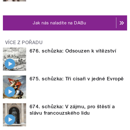
Jak nás naladíte na DABu
VÍCE Z POŘADU
676. schůzka: Odsouzen k vítězství
675. schůzka: Tři císaři v jedné Evropě
674. schůzka: V zájmu, pro štěstí a
slávu francouzského lidu