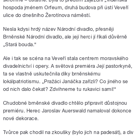
hospoda jménem Orfeum, druhá budova při ústí Veveří
ulice do dnešního Žerotínova náměstí.
Nesla kdysi hrdý název Národní divadlo, přesněji
Brněnské Národní divadlo, ale její herci jí říkali důvěrně
„Stará bouda.“
Ale i tak se scéna na Veveří stala centrem moravského
divadelnictví i opery. A světová premiéra Její pastorkyně,
ta se vlastně uskutečnila díky brněnskému
lokálpatriotismu. „Pražáci Janáčka zařízli? Co jiného se
od nich dalo čekat? Zdvihneme tu rukavici sami!“
Chudobné brněnské divadlo chtělo připravit důstojnou
premiéru. Herec Jaroslav Auerswald namaloval dokonce
nové dekorace.
Tvůrce pak chodil na zkoušky (bylo jich na padesát), a div