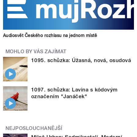
Audiosvět Českého rozhlasu na jednom místě
MOHLO BY VÁS ZAJÍMAT
1095. schůzka: Úžasná, nová, osudová
1097. schůzka: Lavina s kódovým
označením "Janáček"
NEJPOSLOUCHANĚJŠÍ
Miloš Urban: Sedmikostelí. Moderní