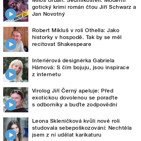
gotický krimi román čtou Jiří Schwarz a
Jan Novotný
Robert Mikluš v roli Othella: Jako
historky v hospodě. Tak by se měl
recitovat Shakespeare
Interiérová designérka Gabriela
Hámová: S čím bojuju, jsou inspirace
z internetu
Virolog Jiří Černý apeluje: Před
exotickou dovolenou se poraďte
s odborníky a buďte zodpovědní
Leona Skleničková kvůli nové roli
studovala sebepoškozování: Nechtěla
jsem z ní udělat karikaturu