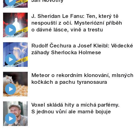
J. Sheridan Le Fanu: Ten, který tě
nespouští z očí. Mysteriózní příběh
o dávné lásce, vině a trestu
Rudolf Čechura a Josef Kleibl: Vědecké
záhady Sherlocka Holmese
Meteor o rekordním klonování, mlsných
kočkách a pachu tyranosaura
Voxel skládá hity a míchá parfémy.
S jednou vůní ale marně bojuje