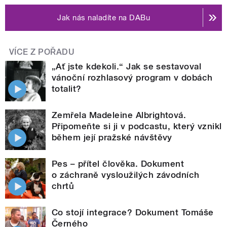
Jak nás naladíte na DABu
VÍCE Z POŘADU
„Ať jste kdekoli.“ Jak se sestavoval
vánoční rozhlasový program v dobách
totalit?
Zemřela Madeleine Albrightová.
Připomeňte si ji v podcastu, který vznikl
během její pražské návštěvy
Pes – přítel člověka. Dokument
o záchraně vysloužilých závodních
chrtů
Co stojí integrace? Dokument Tomáše
Černého