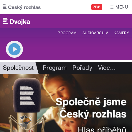
Přejít k hlavnímu obsahu
MENU
ŽIVĚ
PROGRAM
AUDIOARCHIV
KAMERY
Společnost
Program
Pořady
Více
…