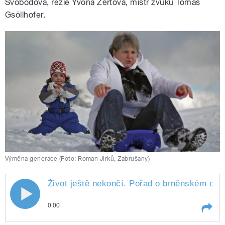
Svobodová, režie Yvona Žertová, mistr zvuku Tomáš
Gsöllhofer.
Výměna generace (Foto: Roman Jirků, Zabrušany)
Život ještě nekončí. Pořad o brněnském obč
0:00