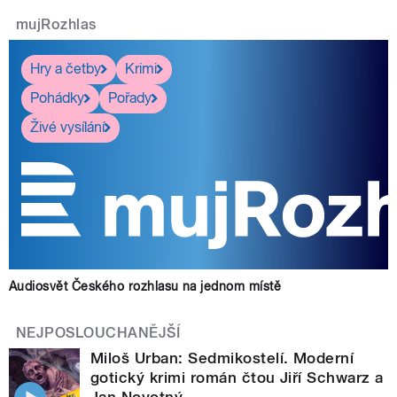
mujRozhlas
Hry a četby
Krimi
Pohádky
Pořady
Živé vysílání
Audiosvět Českého rozhlasu na jednom místě
NEJPOSLOUCHANĚJŠÍ
Miloš Urban: Sedmikostelí. Moderní
gotický krimi román čtou Jiří Schwarz a
Jan Novotný