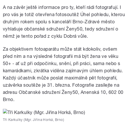
Play /
Haladová.
Život ještě nekončí. Pořad o
A na závěr ještě informace pro ty, kteří rádi fotografují. I
brněnském občanském sdružení
Ženy50 připravila Jaroslava
pro vás je totiž otevřena fotosoutěž Úhel pohledu, kterou
druhým rokem spolu s kanceláří Brno-Zdravé město
vyhlašuje občanské sdružení Ženy50, tedy sdružení o
němž je tento pořad z cyklu Dobrá vůle.
Za objektivem fotoaparátu může stát kdokoliv, ovšem
před ním a na výsledné fotografii má být žena ve věku
pause
50+ - ať už při odpočinku, snění, při práci, sama nebo s
kamarádkami, zkrátka viděna zajímavým úhlem pohledu.
Každý účastník může poslat maximálně pět fotografií,
uzávěrka soutěže je 31. března. Fotografie zasílejte na
adresu Občanské sdružení Ženy50, Anenská 10, 602 00
Brno.
Tři Karkulky (Mgr. Jiřina Horká, Brno)