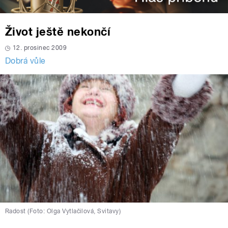
Život ještě nekončí
12. prosinec 2009
Dobrá vůle
Radost (Foto: Olga Vytlačilová, Svitavy)