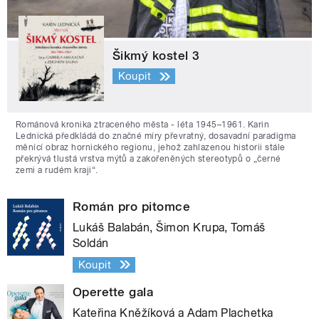
Šikmý kostel 3
Koupit
Románová kronika ztraceného města - léta 1945–1961. Karin
Lednická předkládá do značné míry převratný, dosavadní paradigma
měnící obraz hornického regionu, jehož zahlazenou historii stále
překrývá tlustá vrstva mýtů a zakořeněných stereotypů o „černé
zemi a rudém kraji“.
Román pro pitomce
Lukáš Balabán, Šimon Krupa, Tomáš
Soldán
Koupit
Operette gala
Kateřina Kněžíková a Adam Plachetka