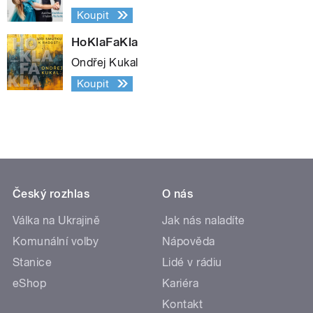
Koupit
HoKlaFaKla
Ondřej Kukal
Koupit
Český rozhlas
O nás
Válka na Ukrajině
Jak nás naladíte
Komunální volby
Nápověda
Stanice
Lidé v rádiu
eShop
Kariéra
Kontakt