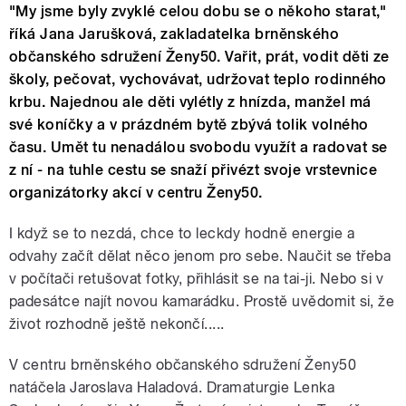
"My jsme byly zvyklé celou dobu se o někoho starat,"
říká Jana Jarušková, zakladatelka brněnského
občanského sdružení Ženy50. Vařit, prát, vodit děti ze
školy, pečovat, vychovávat, udržovat teplo rodinného
krbu. Najednou ale děti vylétly z hnízda, manžel má
své koníčky a v prázdném bytě zbývá tolik volného
času. Umět tu nenadálou svobodu využít a radovat se
z ní - na tuhle cestu se snaží přivézt svoje vrstevnice
organizátorky akcí v centru Ženy50.
I když se to nezdá, chce to leckdy hodně energie a
odvahy začít dělat něco jenom pro sebe. Naučit se třeba
v počítači retušovat fotky, přihlásit se na tai-ji. Nebo si v
padesátce najít novou kamarádku. Prostě uvědomit si, že
život rozhodně ještě nekončí.....
V centru brněnského občanského sdružení Ženy50
natáčela Jaroslava Haladová. Dramaturgie Lenka