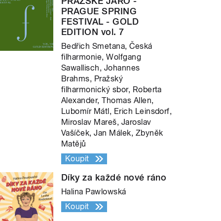
PRAŽSKÉ JARO -
PRAGUE SPRING
FESTIVAL - GOLD
EDITION vol. 7
Bedřich Smetana, Česká
filharmonie, Wolfgang
Sawallisch, Johannes
Brahms, Pražský
filharmonický sbor, Roberta
Alexander, Thomas Allen,
Lubomír Mátl, Erich Leinsdorf,
Miroslav Mareš, Jaroslav
Vašíček, Jan Málek, Zbyněk
Matějů
Koupit
Díky za každé nové ráno
Halina Pawlowská
Koupit