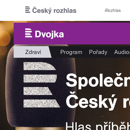
Přejít k hlavnímu obsahu
iRozhlas
Zdraví
Program
Pořady
Audio