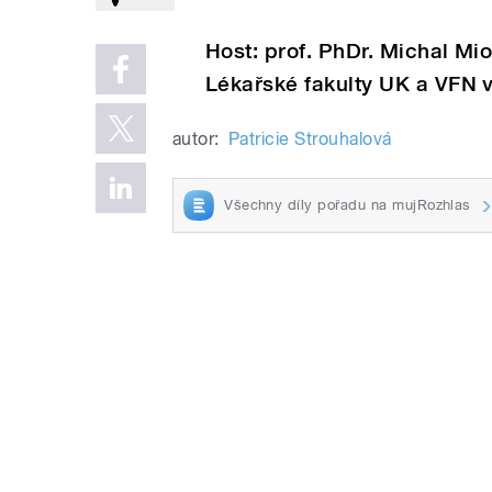
Host: prof. PhDr. Michal Mio
Lékařské fakulty UK a VFN v
autor:
Patricie Strouhalová
Všechny díly pořadu na mujRozhlas