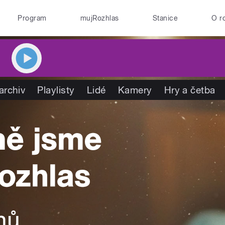
Program
mujRozhlas
Stanice
O r
archiv
Playlisty
Lidé
Kamery
Hry a četba