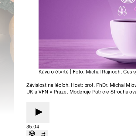
Káva o čtvrté | Foto:
Michal Rajnoch
, Česk
Závislost na lécích. Host: prof. PhDr. Michal Mio
UK a VFN v Praze. Moderuje Patricie Strouhalov
35:04