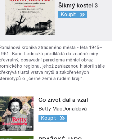
Šikmý kostel 3
Koupit
Románová kronika ztraceného města - léta 1945–
1961. Karin Lednická předkládá do značné míry
převratný, dosavadní paradigma měnící obraz
hornického regionu, jehož zahlazenou historii stále
překrývá tlustá vrstva mýtů a zakořeněných
stereotypů o „černé zemi a rudém kraji“.
Co život dal a vzal
Betty MacDonaldová
Koupit