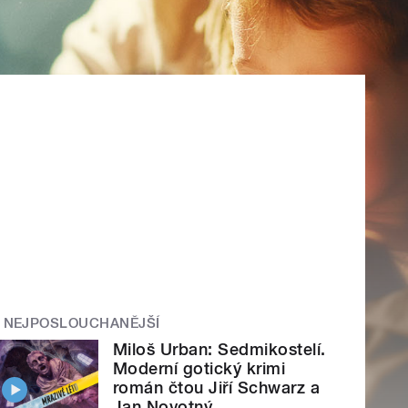
NEJPOSLOUCHANĚJŠÍ
Miloš Urban: Sedmikostelí.
Moderní gotický krimi
román čtou Jiří Schwarz a
Jan Novotný