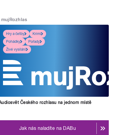
mujRozhlas
Hry a četby
Krimi
Pohádky
Pořady
Živé vysílání
Audiosvět Českého rozhlasu na jednom místě
Jak nás naladíte na DABu