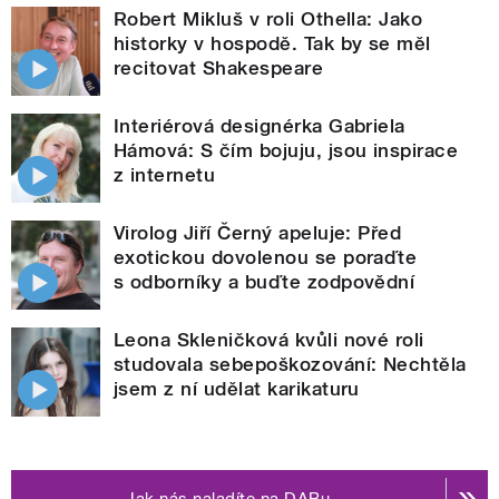
Robert Mikluš v roli Othella: Jako
historky v hospodě. Tak by se měl
recitovat Shakespeare
Interiérová designérka Gabriela
Hámová: S čím bojuju, jsou inspirace
z internetu
Virolog Jiří Černý apeluje: Před
exotickou dovolenou se poraďte
s odborníky a buďte zodpovědní
Leona Skleničková kvůli nové roli
studovala sebepoškozování: Nechtěla
jsem z ní udělat karikaturu
Jak nás naladíte na DABu