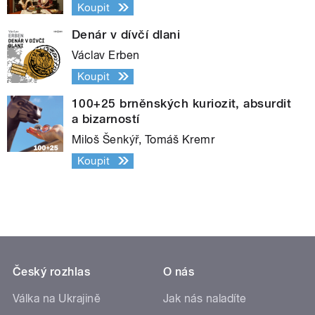
Koupit
Denár v dívčí dlani
Václav Erben
Koupit
100+25 brněnských kuriozit, absurdit
a bizarností
Miloš Šenkýř, Tomáš Kremr
Koupit
Český rozhlas
O nás
Válka na Ukrajině
Jak nás naladíte