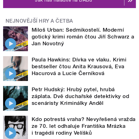
NEJNOVĚJŠÍ HRY A ČETBA
Miloš Urban: Sedmikostelí. Moderní
gotický krimi román čtou Jiří Schwarz a
Jan Novotný
Paula Hawkins: Dívka ve vlaku. Krimi
bestseller čtou Anita Krausová, Eva
Hacurová a Lucie Černíková
Petr Hudský: Hrubý pytel, hrubá
záplata. Dvě duchařské detektivky od
scenáristy Kriminálky Anděl
Kdo potrestá vraha? Nevyřešená vražda
ze 70. let odhaluje Františka Mrázka
i tragédii rodiny Velíšků