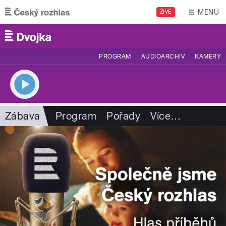
Přejít k hlavnímu obsahu
MENU
ŽIVĚ
PROGRAM
AUDIOARCHIV
KAMERY
Zábava
Program
Pořady
Více
…