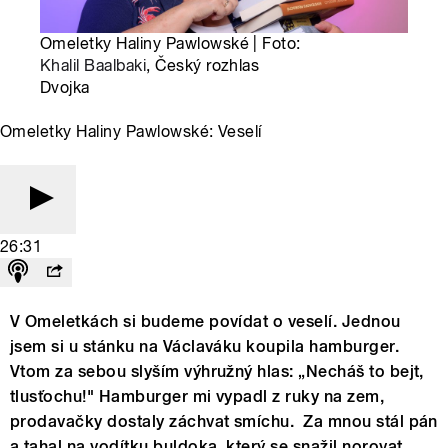
Omeletky Haliny Pawlowské | Foto:
Khalil Baalbaki
, Český rozhlas
Dvojka
Omeletky Haliny Pawlowské: Veselí
26:31
V Omeletkách si budeme povídat o veselí. Jednou
jsem si u stánku na Václaváku koupila hamburger.
Vtom za sebou slyším výhružný hlas: „Necháš to bejt,
tlusťochu!" Hamburger mi vypadl z ruky na zem,
prodavačky dostaly záchvat smíchu. Za mnou stál pán
a tahal na vodítku buldoka, který se snažil norovat