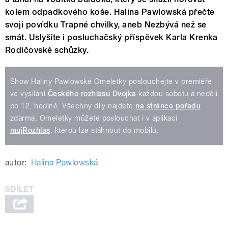
kolem odpadkového koše. Halina Pawlowská přečte
svoji povídku Trapné chvilky, aneb Nezbývá než se
smát. Uslyšíte i posluchačský příspěvek Karla Krenka
Rodičovské schůzky.
Show Haliny Pawlowské Omeletky poslouchejte v premiéře
ve vysílání
Českého rozhlasu Dvojka
každou sobotu a neděli
po 12. hodině. Všechny díly najdete
na stránce pořadu
zdarma. Omeletky můžete poslouchat i v aplikaci
mujRozhlas
, kterou lze stáhnout do mobilu.
autor:
Halina Pawlowská