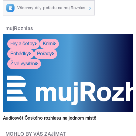
Všechny díly pořadu na mujRozhlas
mujRozhlas
Hry a četby
Krimi
Pohádky
Pořady
Živé vysílání
Audiosvět Českého rozhlasu na jednom místě
MOHLO BY VÁS ZAJÍMAT