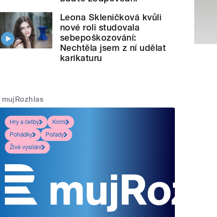
Leona Skleničková kvůli
nové roli studovala
sebepoškozování:
Nechtěla jsem z ní udělat
karikaturu
mujRozhlas
Hry a četby
Krimi
Pohádky
Pořady
Živé vysílání