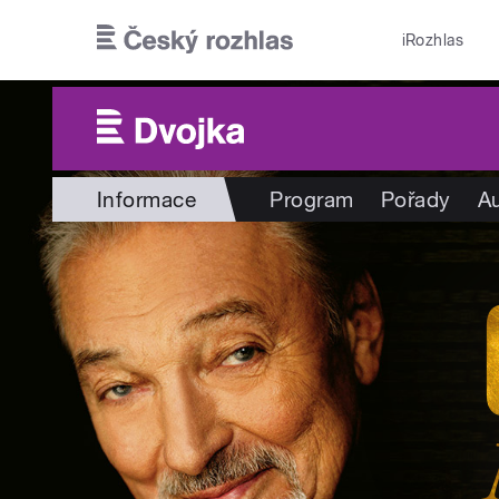
Přejít k hlavnímu obsahu
iRozhlas
Informace
Program
Pořady
Au