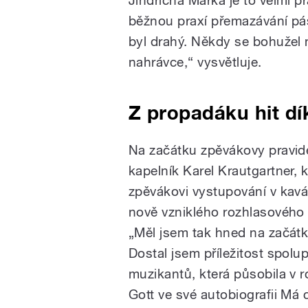
Jindřicha Marka je to velmi 
běžnou praxí přemazávání p
byl drahý. Někdy se bohužel
nahrávce,“ vysvětluje.
Z propadáku hit dí
Na začátku zpěvákovy pravide
kapelník Karel Krautgartner,
zpěvákovi
vystupování v kavá
nově vzniklého rozhlasového 
„Měl jsem tak hned na začát
Dostal jsem příležitost spolu
muzikantů, která působila v 
Gott ve své autobiografii Má 