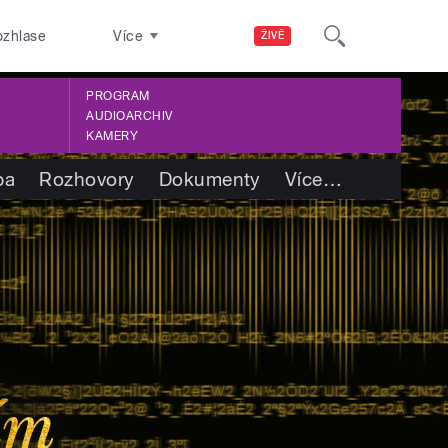
ozhlase
Více
ŽIVĚ
PROGRAM
AUDIOARCHIV
KAMERY
ba
Rozhovory
Dokumenty
Více
…