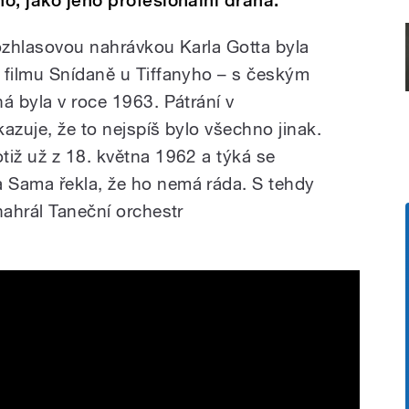
ho, jako jeho profesionální dráha.
rozhlasovou nahrávkou Karla Gotta byla
 filmu Snídaně u Tiffanyho – s českým
á byla v roce 1963. Pátrání v
azuje, že to nejspíš bylo všechno jinak.
tiž už z 18. května 1962 a týká se
 Sama řekla, že ho nemá ráda. S tehdy
nahrál Taneční orchestr
da