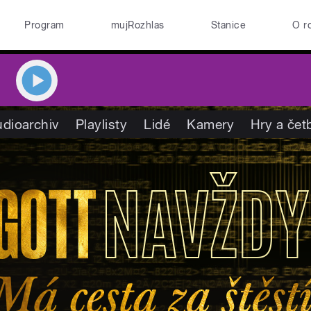
Program
mujRozhlas
Stanice
O r
dioarchiv
Playlisty
Lidé
Kamery
Hry a čet