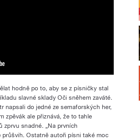
lat hodně po to, aby se z písničky stal
říkladu slavné sklady Oči sněhem zaváté.
litr napsali do jedné ze semaforských her,
m zpěvák ale přiznává, že to tahle
ů zprvu snadné. „Na prvních
 průšvih. Ostatně autoři písni také moc