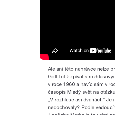
Ale ani této nahrávce nelze p
Gott totiž zpíval s rozhlasov
v roce 1960 a navíc sám v
ro
časopis Mladý svět na otázku, 
„
V rozhlase asi dvanáct.“ Je
nedochovaly? Podle vedoucí