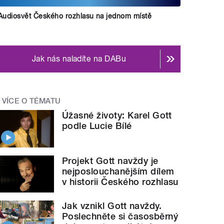
Audiosvět Českého rozhlasu na jednom místě
Jak nás naladíte na DABu
VÍCE O TÉMATU
Úžasné životy: Karel Gott
podle Lucie Bílé
Projekt Gott navždy je
nejposlouchanějším dílem
v historii Českého rozhlasu
Jak vznikl Gott navždy.
Poslechněte si časosběrný