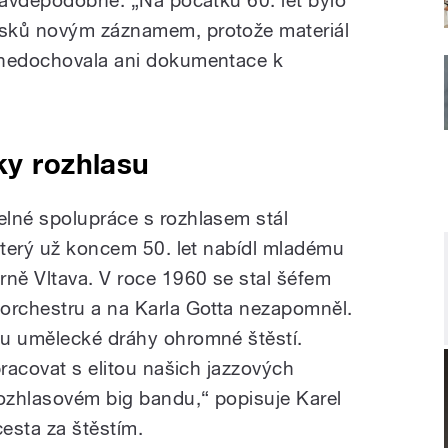
pravděpodobné. „Na počátku 60. let bylo
ásků novým záznamem, protože materiál
 nedochovala ani dokumentace k
ky rozhlasu
lné spolupráce s rozhlasem stál
 který už koncem 50. let nabídl mladému
rně Vltava. V roce 1960 se stal šéfem
orchestru a na Karla Gotta nezapomněl.
ku umělecké dráhy ohromné štěstí.
pracovat s elitou našich jazzových
rozhlasovém big bandu,“ popisuje Karel
cesta za štěstím.