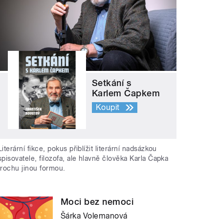
Setkání s
Karlem Čapkem
Koupit
Literární fikce, pokus přiblížit literární nadsázkou
spisovatele, filozofa, ale hlavně člověka Karla Čapka
trochu jinou formou.
Moci bez nemoci
Šárka Volemanová