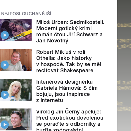
NEJPOSLOUCHANĚJŠÍ
Miloš Urban: Sedmikostelí.
Moderní gotický krimi
román čtou Jiří Schwarz a
Jan Novotný
Robert Mikluš v roli
Othella: Jako historky
v hospodě. Tak by se měl
recitovat Shakespeare
Interiérová designérka
Gabriela Hámová: S čím
bojuju, jsou inspirace
z internetu
Virolog Jiří Černý apeluje:
Před exotickou dovolenou
se poraďte s odborníky a
buďte zodpovědní