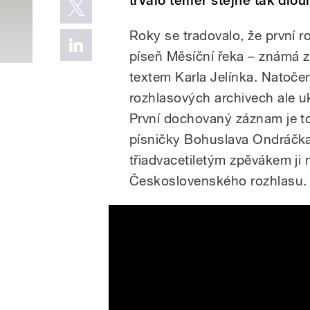
trvalo téměř stejně tak dlou
Roky se tradovalo, že první 
píseň Měsíční řeka – známá z
textem Karla Jelínka. Natočen
rozhlasových archivech ale uk
První dochovaný záznam je to
písničky Bohuslava Ondráčka
třiadvacetiletým zpěvákem ji 
Československého rozhlasu.
Sama řekla, že ho nemá rá