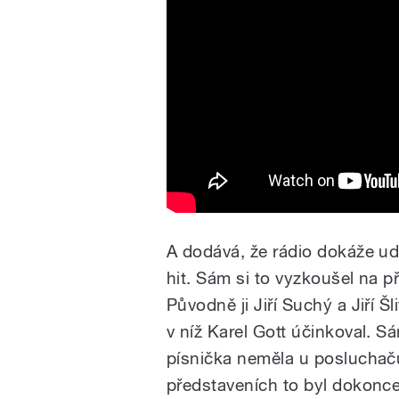
A dodává, že rádio dokáže udě
hit. Sám si to vyzkoušel na p
Původně ji Jiří Suchý a Jiří Š
v níž Karel Gott účinkoval. Sá
písnička neměla u posluchač
představeních to byl dokonce