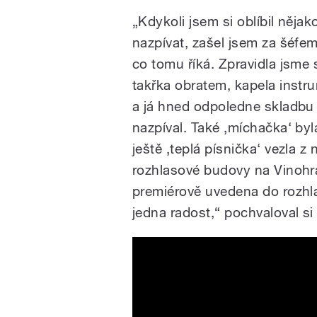
„Kdykoli jsem si oblíbil nějak
nazpívat, zašel jsem za šéfem
co tomu říká. Zpravidla jsme
takřka obratem, kapela instr
a já hned odpoledne skladbu 
nazpíval. Také ‚míchačka‘ by
ještě ‚teplá písnička‘ vezla z
rozhlasové budovy na Vinohra
premiérově uvedena do rozhl
jedna radost,“ pochvaloval si