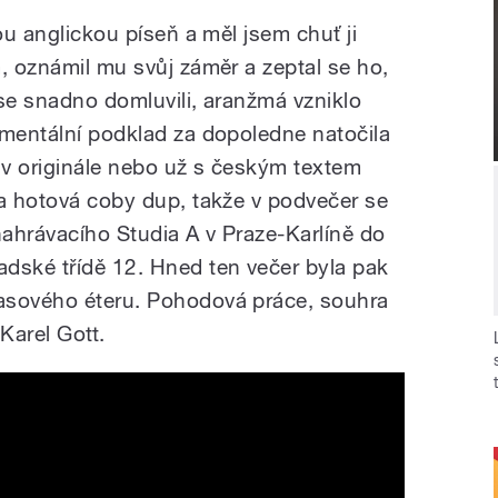
ou anglickou píseň a měl jsem chuť ji
, oznámil mu svůj záměr a zeptal se ho,
 se snadno domluvili, aranžmá vzniklo
umentální podklad za dopoledne natočila
v originále nebo už s českým textem
la hotová coby dup, takže v podvečer se
 nahrávacího Studia A v Praze-Karlíně do
dské třídě 12. Hned ten večer byla pak
asového éteru. Pohodová práce, souhra
 Karel Gott.