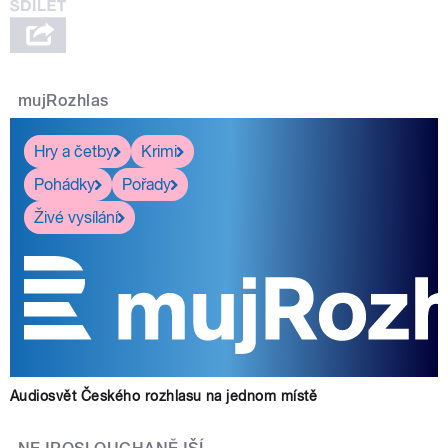
mujRozhlas
Hry a četby
Krimi
Pohádky
Pořady
Živé vysílání
Audiosvět Českého rozhlasu na jednom místě