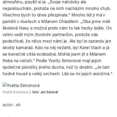
atmosféru, pouští si je. „Svoje nahrávky ale
neposlouchám, protože na nich nacházím mnoho chyb.
Všechno bych to dnes přezpívala.“ Mnoho lidí ji má v
paměti v duetech s Milanem Chladilem. „Oba jsme měli
školené hlasy a možná proto nám to tak hezky ladilo. On
velmi vadil mým životním partnerům, protože nás
podezřívali, že něco mezi námi je. Ale byl to opravdu jen
skvělý kamarád. Kdo na něj nežárlil, byl Karel Vlach a já
se konečně cítila svobodná. Mohla jsem jít s Milanem
třeba na večeři.“ Podle Yvetty Simonové mají jejich
společné písničky jiného ducha, než ty dnešní. „Je tam
hodně houslí a velký orchestr. Líbí se mi jejich aranžmá.“
Yvetta Simonová
|
foto:
Jan Sklenář
autor:
eh