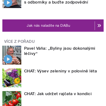
s odborníky a buďte zodpovědní
Jak nás naladíte na DABu
VÍCE Z POŘADU
Pavel Váňa: „Byliny jsou dokonalými
léčivy“
CHAT: Výsev zeleniny v polovině léta
CHAT: Jak udržet rajčata v kondici