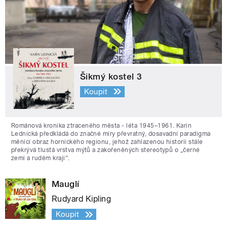
Šikmý kostel 3
Koupit
Románová kronika ztraceného města - léta 1945–1961. Karin
Lednická předkládá do značné míry převratný, dosavadní paradigma
měnící obraz hornického regionu, jehož zahlazenou historii stále
překrývá tlustá vrstva mýtů a zakořeněných stereotypů o „černé
zemi a rudém kraji“.
Mauglí
Rudyard Kipling
Koupit