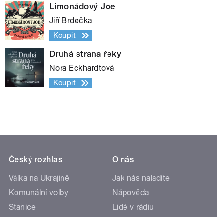
Limonádový Joe
Jiří Brdečka
Koupit
Druhá strana řeky
Nora Eckhardtová
Koupit
Český rozhlas
O nás
Válka na Ukrajině
Jak nás naladíte
Komunální volby
Nápověda
Stanice
Lidé v rádiu