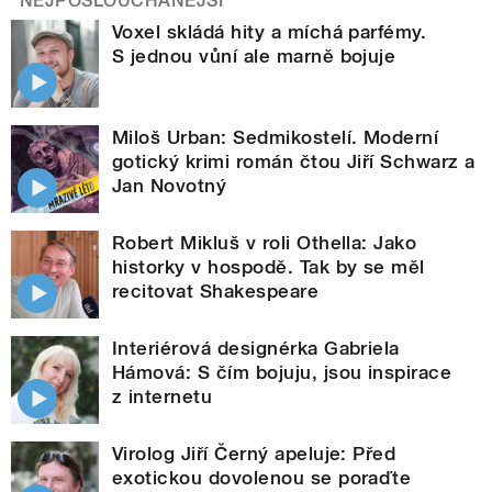
NEJPOSLOUCHANĚJŠÍ
Voxel skládá hity a míchá parfémy.
S jednou vůní ale marně bojuje
Miloš Urban: Sedmikostelí. Moderní
gotický krimi román čtou Jiří Schwarz a
Jan Novotný
Robert Mikluš v roli Othella: Jako
historky v hospodě. Tak by se měl
recitovat Shakespeare
Interiérová designérka Gabriela
Hámová: S čím bojuju, jsou inspirace
z internetu
Virolog Jiří Černý apeluje: Před
exotickou dovolenou se poraďte