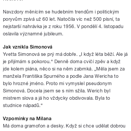
Navzdory měnícím se hudebním trendům i politickým
poryvům zpívá už 60 let. Natočila víc než 500 písní, ta
nejstarší nahrávka je z roku 1956. V pondělí 4. listopadu
oslavila významné jubileum.
Jak vznikla Simonová
Yvetta Simonová se prý má dobře. „I když léta běží. Ale já
je přijímám s pokorou.“ Denně doma cvičí zpěv a když
jde kolem piána, něco si na něm zabrnká. „Měla jsem za
manžela Františka Spurného a podle Jana Wericha to
bylo hrozné jméno. Proto mi vymyslel pseudonym
Simonová. Docela jsem se s ním sžila. Werich byl
mistrem slova a já ho vždycky obdivovala. Byla to
studnice nápadů.“
Vzpomínky na Milana
Má doma gramofon a desky. Když si chce udělat dobrou