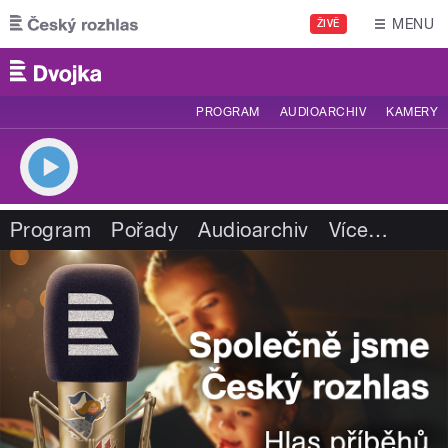
Přejít k hlavnímu obsahu
MENU
ŽIVĚ
PROGRAM
AUDIOARCHIV
KAMERY
Program
Pořady
Audioarchiv
Více
…