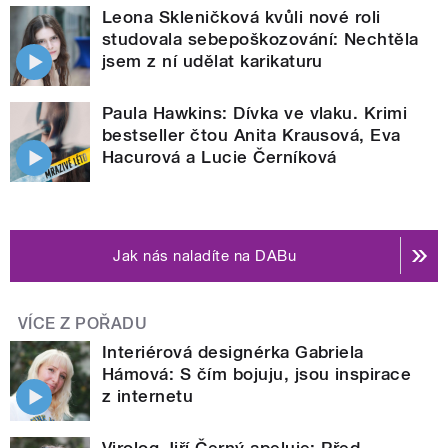
Leona Skleničková kvůli nové roli
studovala sebepoškozování: Nechtěla
jsem z ní udělat karikaturu
Paula Hawkins: Dívka ve vlaku. Krimi
bestseller čtou Anita Krausová, Eva
Hacurová a Lucie Černíková
Jak nás naladíte na DABu
VÍCE Z POŘADU
Interiérová designérka Gabriela
Hámová: S čím bojuju, jsou inspirace
z internetu
Virolog Jiří Černý apeluje: Před