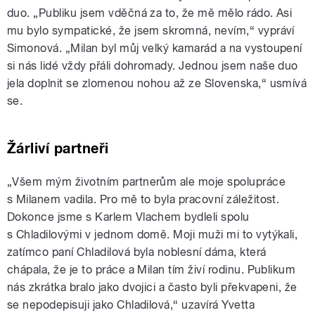
duo. „Publiku jsem vděčná za to, že mě mělo rádo. Asi
mu bylo sympatické, že jsem skromná, nevím,“ vypráví
Simonová. „Milan byl můj velký kamarád a na vystoupení
si nás lidé vždy přáli dohromady. Jednou jsem naše duo
jela doplnit se zlomenou nohou až ze Slovenska,“ usmívá
se.
Žárliví partneři
„Všem mým životním partnerům ale moje spolupráce
s Milanem vadila. Pro mě to byla pracovní záležitost.
Dokonce jsme s Karlem Vlachem bydleli spolu
s Chladilovými v jednom domě. Moji muži mi to vytýkali,
zatímco paní Chladilová byla noblesní dáma, která
chápala, že je to práce a Milan tím živí rodinu. Publikum
nás zkrátka bralo jako dvojici a často byli překvapeni, že
se nepodepisuji jako Chladilová,“ uzavírá Yvetta