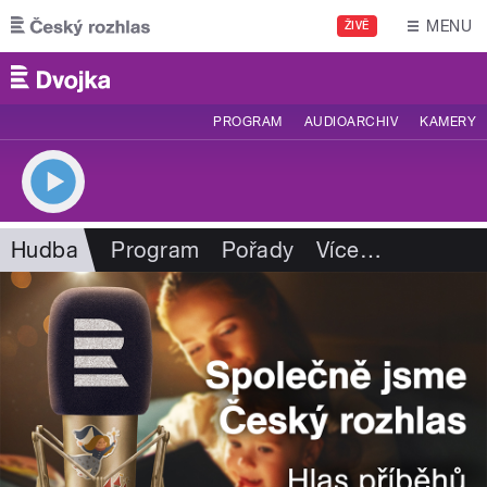
Přejít k hlavnímu obsahu
MENU
ŽIVĚ
PROGRAM
AUDIOARCHIV
KAMERY
Hudba
Program
Pořady
Více
…