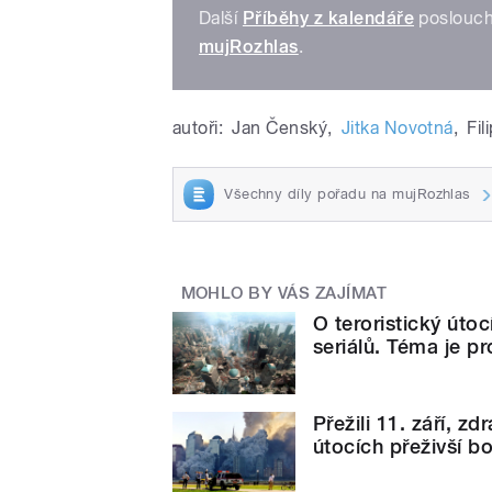
Další
Příběhy z kalendáře
poslouch
mujRozhlas
.
autoři:
Jan Čenský
,
Jitka Novotná
,
Fil
Všechny díly pořadu na mujRozhlas
MOHLO BY VÁS ZAJÍMAT
O teroristický útoc
seriálů. Téma je pro
Přežili 11. září, z
útocích přeživší bo