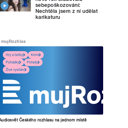
sebepoškozování:
Nechtěla jsem z ní udělat
karikaturu
mujRozhlas
Hry a četby
Krimi
Pohádky
Pořady
Živé vysílání
Audiosvět Českého rozhlasu na jednom místě