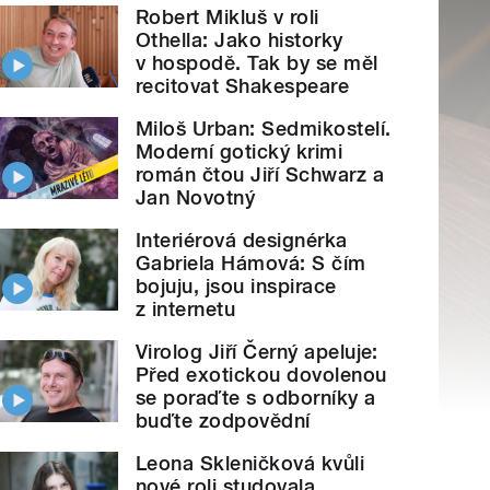
Robert Mikluš v roli
Othella: Jako historky
v hospodě. Tak by se měl
recitovat Shakespeare
Miloš Urban: Sedmikostelí.
Moderní gotický krimi
román čtou Jiří Schwarz a
Jan Novotný
Interiérová designérka
Gabriela Hámová: S čím
bojuju, jsou inspirace
z internetu
Virolog Jiří Černý apeluje:
Před exotickou dovolenou
se poraďte s odborníky a
buďte zodpovědní
Leona Skleničková kvůli
nové roli studovala