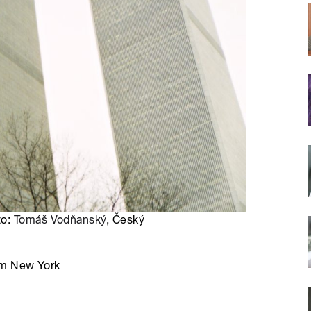
to:
Tomáš Vodňanský
, Český
um New York