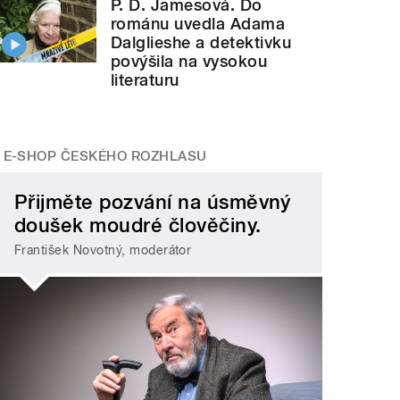
P. D. Jamesová. Do
románu uvedla Adama
Dalglieshe a detektivku
povýšila na vysokou
literaturu
E-SHOP ČESKÉHO ROZHLASU
Přijměte pozvání na úsměvný
doušek moudré člověčiny.
František Novotný, moderátor