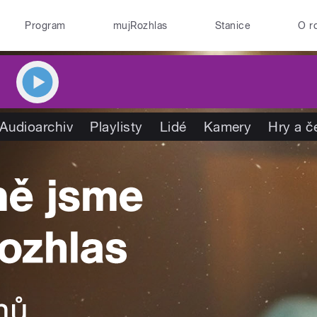
Program
mujRozhlas
Stanice
O r
Audioarchiv
Playlisty
Lidé
Kamery
Hry a č