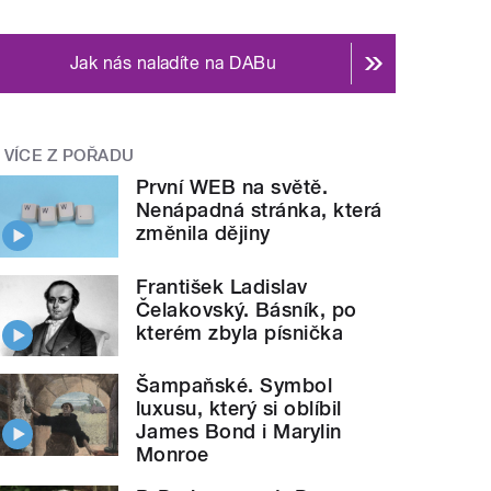
Jak nás naladíte na DABu
VÍCE Z POŘADU
První WEB na světě.
Nenápadná stránka, která
změnila dějiny
František Ladislav
Čelakovský. Básník, po
kterém zbyla písnička
Šampaňské. Symbol
luxusu, který si oblíbil
James Bond i Marylin
Monroe