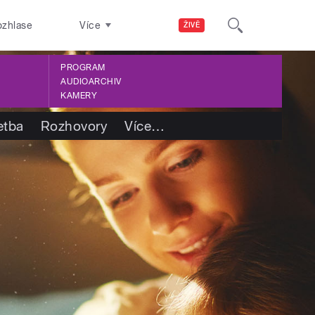
ozhlase
Více
ŽIVĚ
PROGRAM
AUDIOARCHIV
KAMERY
etba
Rozhovory
Více
…