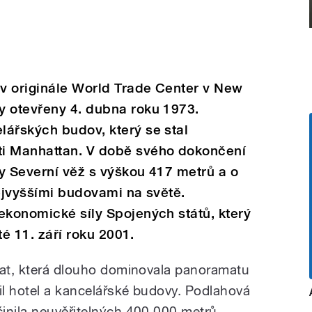
v originále World Trade Center v New
y otevřeny 4. dubna roku 1973.
ářských budov, který se stal
ti Manhattan. V době svého dokončení
y Severní věž s výškou 417 metrů a o
nejvyššími budovami na světě.
ekonomické síly Spojených států, který
sté 11. září roku 2001.
čat, která dlouho dominovala panoramatu
l hotel a kancelářské budovy. Podlahová
inila neuvěřitelných 400.000 metrů