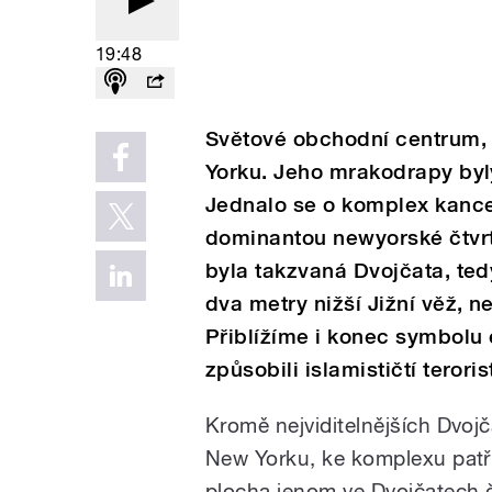
19:48
Světové obchodní centrum, 
Yorku. Jeho mrakodrapy byl
Jednalo se o komplex kancel
dominantou newyorské čtvr
byla takzvaná Dvojčata, ted
dva metry nižší Jižní věž, 
Přiblížíme i konec symbolu 
způsobili islamističtí terori
Kromě nejviditelnějších Dvoj
New Yorku, ke komplexu patři
plocha jenom ve Dvojčatech č