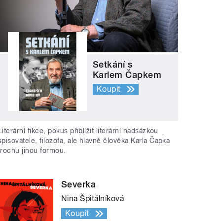
Setkání s
Karlem Čapkem
Koupit
Literární fikce, pokus přiblížit literární nadsázkou
spisovatele, filozofa, ale hlavně člověka Karla Čapka
trochu jinou formou.
Severka
Nina Špitálníková
Koupit