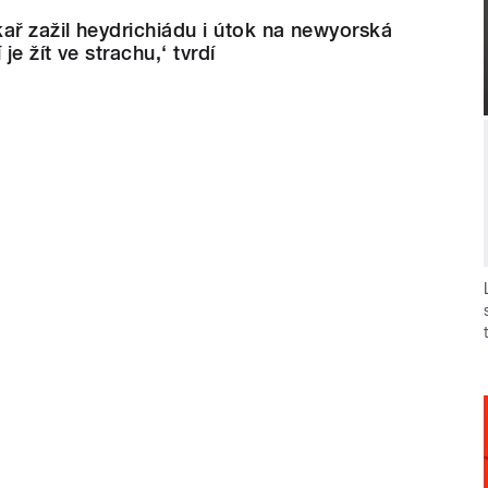
ař zažil heydrichiádu i útok na newyorská
je žít ve strachu,‘ tvrdí