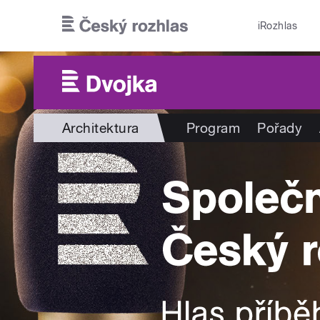
Přejít k hlavnímu obsahu
iRozhlas
Architektura
Program
Pořady