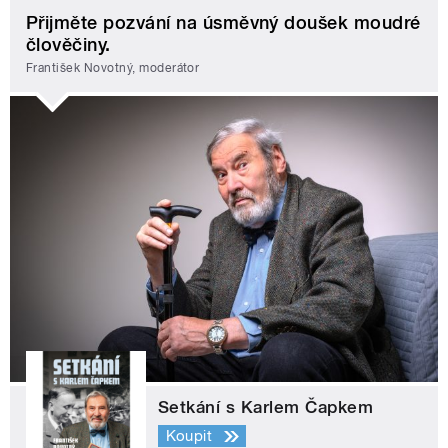
Přijměte pozvání na úsměvný doušek moudré
člověčiny.
František Novotný, moderátor
Setkání s Karlem Čapkem
Koupit