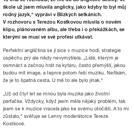
škole už jsem mluvila anglicky, jako kdyby to byl můj
rodný jazyk,“ vypráví v Blízkých setkáních.
V rozhovoru s Terezou Kostkovou mluvila o novém
klipu, plánovaném albu, ale třeba i o překážkách, se
kterými se musí ve své profesi utkávat.
Perfektní angličtina se jí sice v muzice hodí, strategie
úspěchu prý ale nikdy nevymýšlela. „Lidé, kterým je
osmnáct a začnou hrát na kytaru, často přemýšlí, jakou
budou mít image, a teprve potom řeší muziku. Neříkám,
že je to špatná cesta. U mě to ale bylo jinak.“
„Už od čtyř let se mnou byla muzika jako životní
parťačka. Vždycky, když jsem měla nějaký problém, tak
jsem se k muzice vracela jako ke svému útočišti. A to mi
zůstalo,“ svěřuje se Lenny moderátorce Tereze
Kostkové.