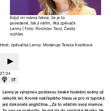
Když mi máma řekne, že je to
povedené, tak jí věřím, říká zpěvačk
Lenny | Foto:
Rostislav Taud
, Český
rozhlas
Host: zpěvačka Lenny. Moderuje Tereza Kostková
27:34
Lenny je výraznou postavou české hudební scény už
několik let. Kromě nakřáplého hlasu je pro ni typická
její dokonalá angličtina. „Za to vděčím svojí mamce.
To ona se rozhodla, že mě dá do anglické školky. Ve