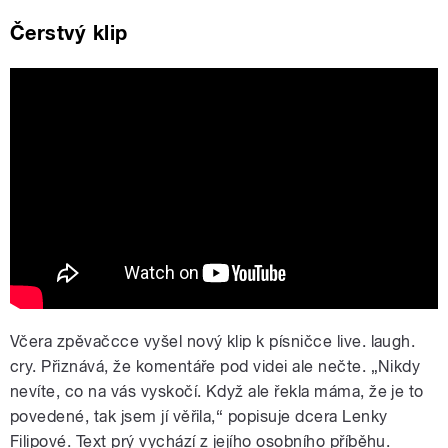
Čerstvý klip
Lenny - live. laugh. cry (Official Music
Video)
Včera zpěvačcce vyšel nový klip k písničce live. laugh.
cry. Přiznává, že komentáře pod videi ale nečte. „Nikdy
nevíte, co na vás vyskočí. Když ale řekla máma, že je to
povedené, tak jsem jí věřila,“ popisuje dcera Lenky
Filipové. Text prý vychází z jejího osobního příběhu.