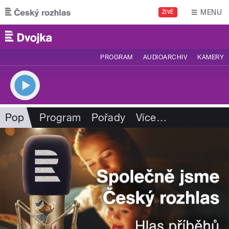
Přejít k hlavnímu obsahu
MENU
ŽIVĚ
PROGRAM
AUDIOARCHIV
KAMERY
Pop
Program
Pořady
Více
…