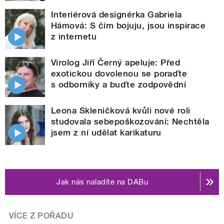
Interiérová designérka Gabriela
Hámová: S čím bojuju, jsou inspirace
z internetu
Virolog Jiří Černý apeluje: Před
exotickou dovolenou se poraďte
s odborníky a buďte zodpovědní
Leona Skleničková kvůli nové roli
studovala sebepoškozování: Nechtěla
jsem z ní udělat karikaturu
Jak nás naladíte na DABu
VÍCE Z POŘADU