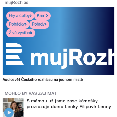
mujRozhlas
Hry a četby
Krimi
Pohádky
Pořady
Živé vysílání
Audiosvět Českého rozhlasu na jednom místě
MOHLO BY VÁS ZAJÍMAT
S mámou už jsme zase kámošky,
prozrazuje dcera Lenky Filipové Lenny