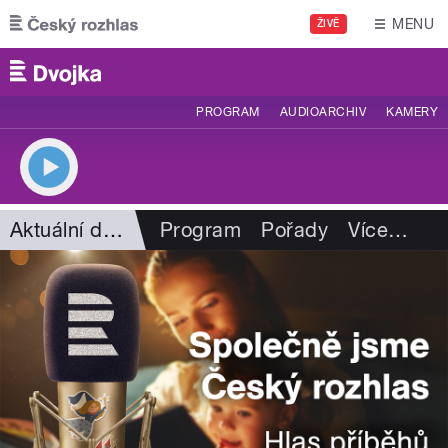
Přejít k hlavnímu obsahu
MENU
ŽIVĚ
PROGRAM
AUDIOARCHIV
KAMERY
Aktuální dění
Program
Pořady
Více
…