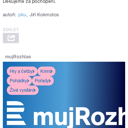
Děkujeme za pochopení.
autoři:
pku
,
Jiří Kokmotos
mujRozhlas
Hry a četby
Krimi
Pohádky
Pořady
Živé vysílání