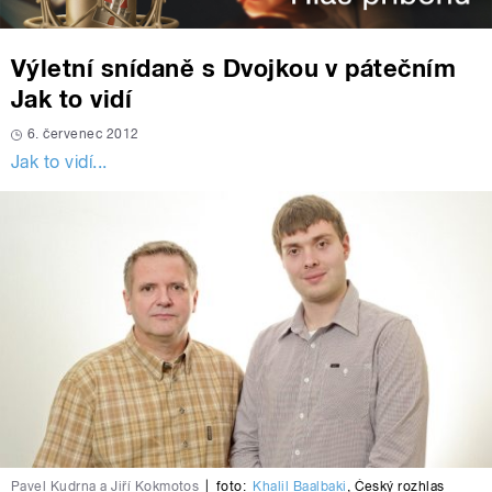
Výletní snídaně s Dvojkou v pátečním
Jak to vidí
6. červenec 2012
Jak to vidí...
Pavel Kudrna a Jiří Kokmotos
|
foto:
Khalil Baalbaki
,
Český rozhlas