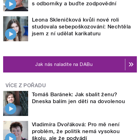
s odborníky a buďte zodpovědní
Leona Skleničková kvůli nové roli
studovala sebepoškozování: Nechtěla
jsem z ní udělat karikaturu
Jak nás naladíte na DABu
VÍCE Z POŘADU
Tomáš Baránek: Jak sbalit ženu?
Dneska balím jen děti na dovolenou
Vladimíra Dvořáková: Pro mě není
problém, že politik nemá vysokou
školu, ale že podvádí