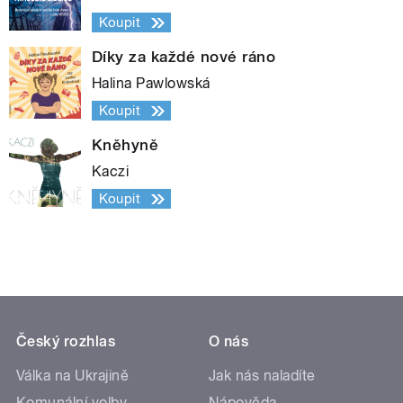
Koupit
Díky za každé nové ráno
Halina Pawlowská
Koupit
Kněhyně
Kaczi
Koupit
Český rozhlas
O nás
Válka na Ukrajině
Jak nás naladíte
Komunální volby
Nápověda