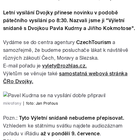
Letní vysílání Dvojky přinese novinku v podobě
pátečního vysílání po 8:30. Nazvali jsme ji "Výletní
snídaně s Dvojkou Pavla Kudrny a Jiřího Kokmotose".
Vydáme se do centra agentury
CzechTourism
a
samozřejmě, že budeme posluchače lákat k návštěvě
různých zákoutí Čech, Moravy a Slezska.
E-mail pořadu je
vylety
@rozhlas.cz
.
Výletům se věnuje také
samostatná webová stránka
ČRo Dvojky.
mikrofony
|
foto:
Jan Profous
Pozn.:
Tyto Výletní snídaně nebudeme přepisovat.
Vzhledem ke státnímu svátku najdete audiozáznam
pořadu v iRádiu
až v pondělí 9. července
.