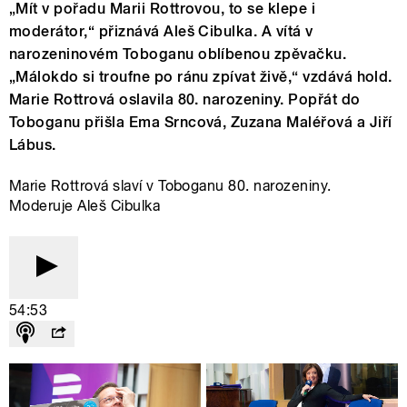
„Mít v pořadu Marii Rottrovou, to se klepe i
moderátor,“ přiznává Aleš Cibulka. A vítá v
narozeninovém Toboganu oblíbenou zpěvačku.
„Málokdo si troufne po ránu zpívat živě,“ vzdává hold.
Marie Rottrová oslavila 80. narozeniny. Popřát do
Toboganu přišla Ema Srncová, Zuzana Maléřová a Jiří
Lábus.
Marie Rottrová slaví v Toboganu 80. narozeniny.
Moderuje Aleš Cibulka
54:53