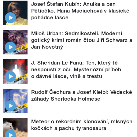
Josef Štefan Kubín: Anulka a pan
Pětiočko. Hana Maciuchová v klasické
pohádce lásce
Miloš Urban: Sedmikostelí. Moderní
gotický krimi román čtou Jiří Schwarz a
Jan Novotný
J. Sheridan Le Fanu: Ten, který tě
nespouští z očí. Mysteriózní příběh
o dávné lásce, vině a trestu
Rudolf Čechura a Josef Kleibl: Vědecké
záhady Sherlocka Holmese
Meteor o rekordním klonování, mlsných
kočkách a pachu tyranosaura