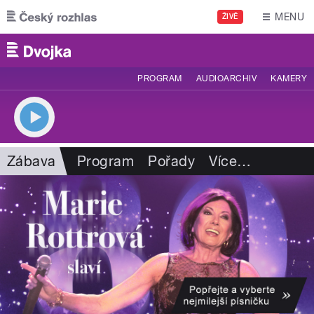
Přejít k hlavnímu obsahu
MENU
ŽIVĚ
PROGRAM
AUDIOARCHIV
KAMERY
Zábava
Program
Pořady
Více
…