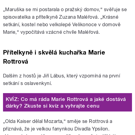
„Maruška se mi postarala o pražský domov,“ svěřuje se
spisovatelka a přítelkyně Zuzana Maléřová. „Krásné
setkání, kostel nebo velkolepé Velikonoce v domově
Marie,“ vypočítává vzácné chvíle Maléřová.
Přítelkyně i skvělá kuchařka Marie
Rottrová
Dalším z hostů je Jiří Lábus, který vzpomíná na první
setkání s oslavenkyní.
KVÍZ: Co má ráda Marie Rottrová a jaké dostává
dárky? Zkuste si kvíz a vyhrajte cenu
„Olda Kaiser dělal Mozarta,“ směje se Rottrová a
přiznává, že je velkou fanynkou Divadla Ypsilon.