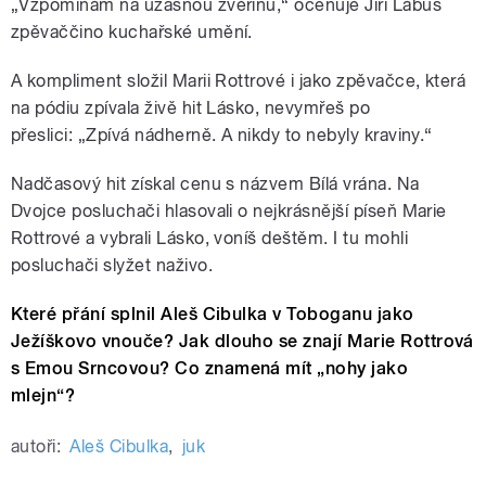
„Vzpomínám na úžasnou zvěřinu,“ oceňuje Jiří Lábus
zpěvaččino kuchařské umění.
A kompliment složil Marii Rottrové i jako zpěvačce, která
na pódiu zpívala živě hit Lásko, nevymřeš po
přeslici: „Zpívá nádherně. A nikdy to nebyly kraviny.“
Nadčasový hit získal cenu s názvem Bílá vrána. Na
Dvojce posluchači hlasovali o nejkrásnější píseň Marie
Rottrové a vybrali Lásko, voníš deštěm. I tu mohli
posluchači slyžet naživo.
Které přání splnil Aleš Cibulka v Toboganu jako
Ježíškovo vnouče? Jak dlouho se znají Marie Rottrová
s Emou Srncovou? Co znamená mít „nohy jako
mlejn“?
autoři:
Aleš Cibulka
,
juk