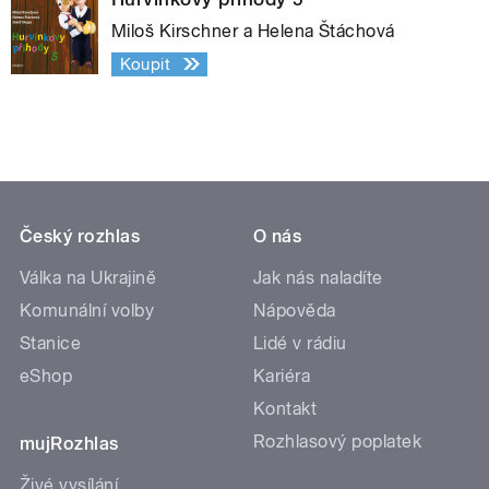
Miloš Kirschner a Helena Štáchová
Koupit
Český rozhlas
O nás
Válka na Ukrajině
Jak nás naladíte
Komunální volby
Nápověda
Stanice
Lidé v rádiu
eShop
Kariéra
Kontakt
Rozhlasový poplatek
mujRozhlas
Živé vysílání