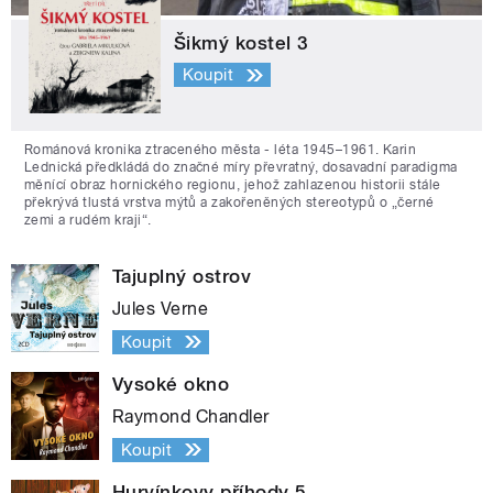
Šikmý kostel 3
Koupit
Románová kronika ztraceného města - léta 1945–1961. Karin
Lednická předkládá do značné míry převratný, dosavadní paradigma
měnící obraz hornického regionu, jehož zahlazenou historii stále
překrývá tlustá vrstva mýtů a zakořeněných stereotypů o „černé
zemi a rudém kraji“.
Tajuplný ostrov
Jules Verne
Koupit
Vysoké okno
Raymond Chandler
Koupit
Hurvínkovy příhody 5