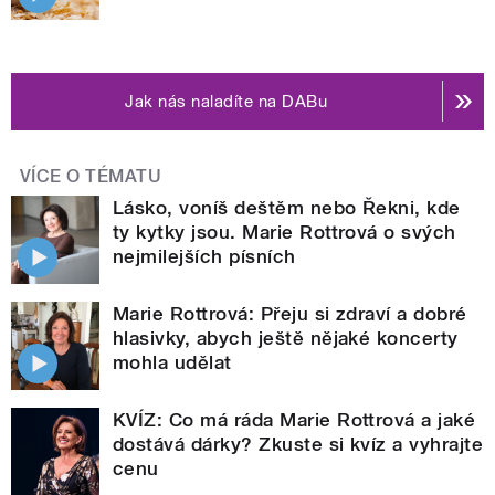
Jak nás naladíte na DABu
VÍCE O TÉMATU
Lásko, voníš deštěm nebo Řekni, kde
ty kytky jsou. Marie Rottrová o svých
nejmilejších písních
Marie Rottrová: Přeju si zdraví a dobré
hlasivky, abych ještě nějaké koncerty
mohla udělat
KVÍZ: Co má ráda Marie Rottrová a jaké
dostává dárky? Zkuste si kvíz a vyhrajte
cenu