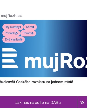
mujRozhlas
Hry a četby
Krimi
Pohádky
Pořady
Živé vysílání
Audiosvět Českého rozhlasu na jednom místě
Jak nás naladíte na DABu