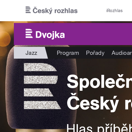
Přejít k hlavnímu obsahu
iRozhlas
Jazz
Program
Pořady
Audioar