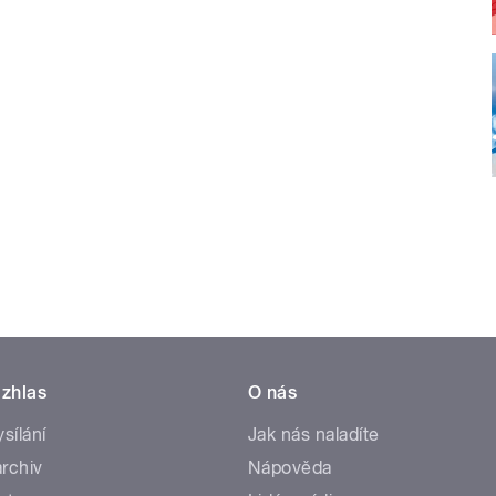
zhlas
O nás
ysílání
Jak nás naladíte
rchiv
Nápověda