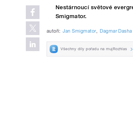
Nestárnoucí světové evergre
Smigmator.
autoři:
Jan Smigmator
,
Dagmar Dasha
Všechny díly pořadu na mujRozhlas