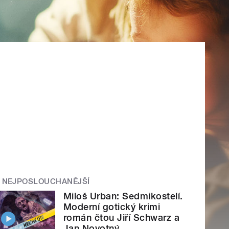
NEJPOSLOUCHANĚJŠÍ
Miloš Urban: Sedmikostelí.
Moderní gotický krimi
román čtou Jiří Schwarz a
Jan Novotný