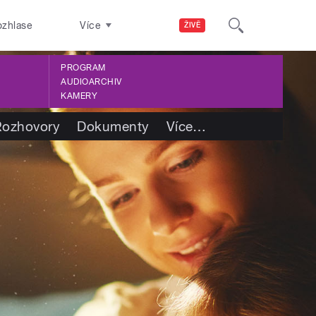
ozhlase
Více
ŽIVĚ
PROGRAM
AUDIOARCHIV
KAMERY
Rozhovory
Dokumenty
Více
…