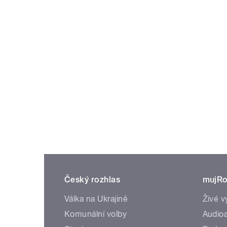
Český rozhlas
mujRo
Válka na Ukrajině
Živé v
Komunální volby
Audioa