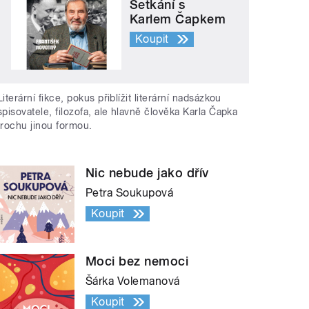
Setkání s
Karlem Čapkem
Koupit
Literární fikce, pokus přiblížit literární nadsázkou
spisovatele, filozofa, ale hlavně člověka Karla Čapka
trochu jinou formou.
Nic nebude jako dřív
Petra Soukupová
Koupit
Moci bez nemoci
Šárka Volemanová
Koupit