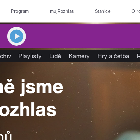
Program
mujRozhlas
Stanice
O r
chiv
Playlisty
Lidé
Kamery
Hry a četba