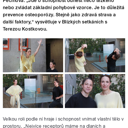
Pecinová. „Jde o schopnost odnést něco těžkého
nebo zvládat základní pohybové vzorce. Je to důležitá
prevence osteoporózy. Stejně jako zdravá strava a
další faktory,“ vysvětluje v Blízkých setkáních s
Terezou Kostkovou.
Velkou roli podle ní hraje i schopnost vnímat vlastní tělo v
prostoru. „Nejvíce receptorů máme na dlaních a