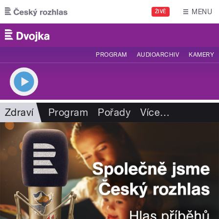
Přejít k hlavnímu obsahu
MENU
ŽIVĚ
PROGRAM
AUDIOARCHIV
KAMERY
Zdraví
Program
Pořady
Více
…