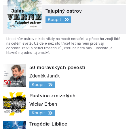
Tajuplný ostrov
Koupit
Lincolnův ostrov nikdo nikdy na mapě nenašel, a přece ho znají lidé
na celém světě. Už déle než sto třicet let na něm prožívají
dobrodružství s pěticí trosečníků, kteří na něm našli útočiště, a
hlavně nejedno tajemství.
50 moravských pověstí
Zdeněk Junák
Koupit
Pastvina zmizelých
Václav Erben
Koupit
Tragédie Liblice