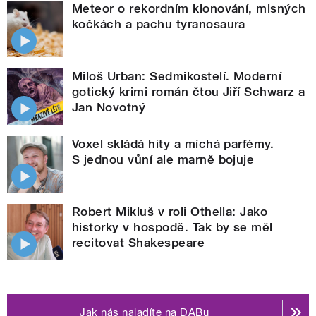
Meteor o rekordním klonování, mlsných
kočkách a pachu tyranosaura
Miloš Urban: Sedmikostelí. Moderní
gotický krimi román čtou Jiří Schwarz a
Jan Novotný
Voxel skládá hity a míchá parfémy.
S jednou vůní ale marně bojuje
Robert Mikluš v roli Othella: Jako
historky v hospodě. Tak by se měl
recitovat Shakespeare
Jak nás naladíte na DABu