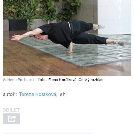
Adriena Pecinová
|
foto:
Elena Horálková
,
Český rozhlas
autoři:
Tereza Kostková
,
eh