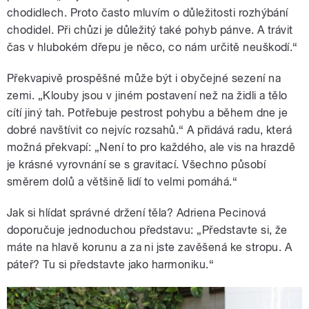
chodidlech. Proto často mluvím o důležitosti rozhýbání
chodidel. Při chůzi je důležitý také pohyb pánve. A trávit
čas v hlubokém dřepu je něco, co nám určitě neuškodí.“
Překvapivě prospěšné může být i obyčejné sezení na
zemi. „Klouby jsou v jiném postavení než na židli a tělo
cítí jiný tah. Potřebuje pestrost pohybu a během dne je
dobré navštívit co nejvíc rozsahů.“ A přidává radu, která
možná překvapí: „Není to pro každého, ale vis na hrazdě
je krásné vyrovnání se s gravitací. Všechno působí
směrem dolů a většině lidí to velmi pomáhá.“
Jak si hlídat správné držení těla? Adriena Pecinová
doporučuje jednoduchou představu: „Představte si, že
máte na hlavě korunu a za ni jste zavěšená ke stropu. A
páteř? Tu si představte jako harmoniku.“