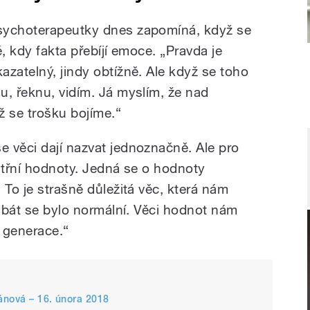
sychoterapeutky dnes zapomíná, když se
, kdy fakta přebíjí emoce. „Pravda je
zatelný, jindy obtížně. Ale když se toho
u, řeknu, vidím. Já myslím, že nad
 se trošku bojíme.“
 věci dají nazvat jednoznačně. Ale pro
itřní hodnoty. Jedná se o hodnoty
 To je strašně důležitá věc, která nám
e bát se bylo normální. Věci hodnot nám
í generace.“
lánová – 16. února 2018