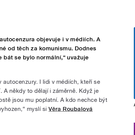
autocenzura objevuje i v médiích. A
šné od těch za komunismu. Dodnes
 bát se bylo normální,“ uvažuje
utocenzury. I lidi v médiích, kteří se
í. A někdy to dělají i záměrně. Když je
rostě jsou mu poplatní. A kdo nechce být
vyhozen,“ myslí si
Věra Roubalová