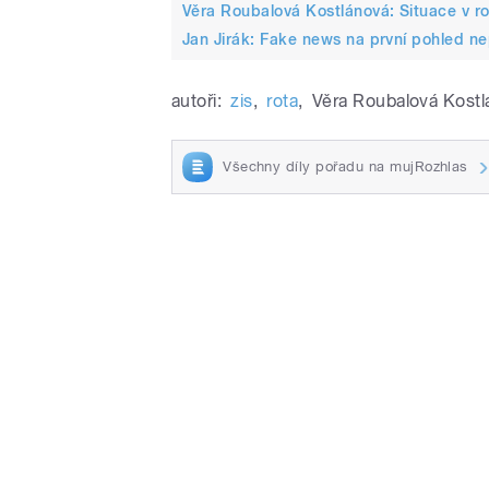
Věra Roubalová Kostlánová: Situace v r
Jan Jirák: Fake news na první pohled ne
autoři:
zis
,
rota
,
Věra Roubalová Kost
Všechny díly pořadu na mujRozhlas