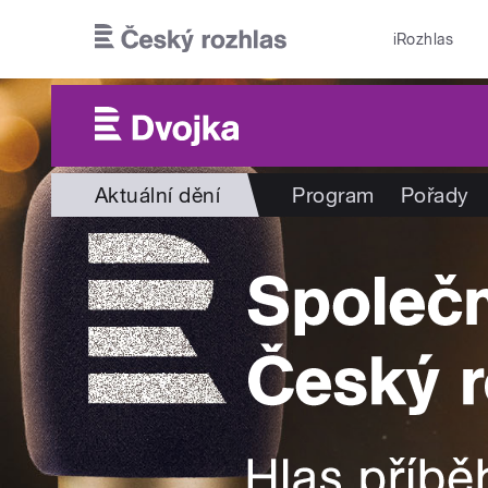
Přejít k hlavnímu obsahu
iRozhlas
Aktuální dění
Program
Pořady