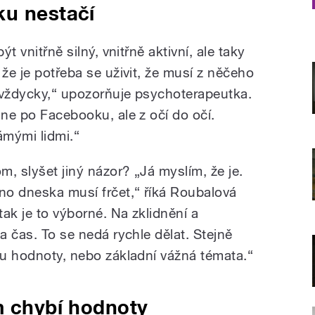
ku nestačí
ýt vnitřně silný, vnitřně aktivní, ale taky
 že je potřeba se uživit, že musí z něčeho
o vždycky,“ upozorňuje psychoterapeutka.
 ne po Facebooku, ale z očí do očí.
ámými lidmi.“
, slyšet jiný názor? „Já myslím, že je.
hno dneska musí frčet,“ říká Roubalová
ak je to výborné. Na zklidnění a
ba čas. To se nedá rychle dělat. Stejně
sou hodnoty, nebo základní vážná témata.“
m chybí hodnoty