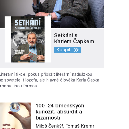
Setkání s
Karlem Čapkem
Koupit
Literární fikce, pokus přiblížit literární nadsázkou
spisovatele, filozofa, ale hlavně člověka Karla Čapka
trochu jinou formou.
100+24 brněnských
kuriozit, absurdit a
bizarností
Miloš Šenkýř, Tomáš Kremr