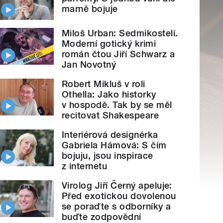
marně bojuje
Miloš Urban: Sedmikostelí.
Moderní gotický krimi
román čtou Jiří Schwarz a
Jan Novotný
Robert Mikluš v roli
Othella: Jako historky
v hospodě. Tak by se měl
recitovat Shakespeare
Interiérová designérka
Gabriela Hámová: S čím
bojuju, jsou inspirace
z internetu
Virolog Jiří Černý apeluje:
Před exotickou dovolenou
se poraďte s odborníky a
buďte zodpovědní