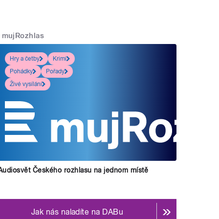
mujRozhlas
Hry a četby
Krimi
Pohádky
Pořady
Živé vysílání
Audiosvět Českého rozhlasu na jednom místě
Jak nás naladíte na DABu