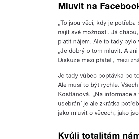
Mluvit na Faceboo
„To jsou věci, kdy je potřeba b
najít své možnosti. Já chápu,
platit nájem. Ale to tady byl
„Je dobrý o tom mluvit. A ani
Diskuze mezi přáteli, mezi zn
Je tady vůbec poptávka po tom
Ale musí to být rychle. Všec
Kostlánová. „Na informace a t
usebrání je ale zkrátka potře
jako mluvit o věcech, jako j
Kvůli totalitám ná