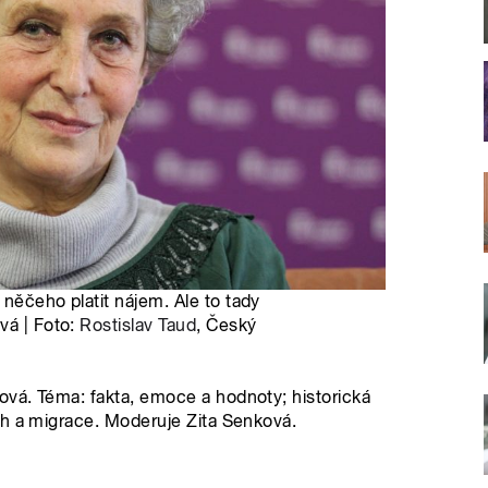
 něčeho platit nájem. Ale to tady
vá | Foto:
Rostislav Taud
, Český
vá. Téma: fakta, emoce a hodnoty; historická
ch a migrace. Moderuje Zita Senková.