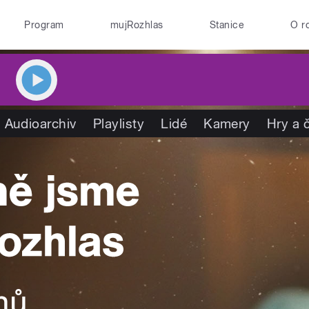
Program
mujRozhlas
Stanice
O r
Audioarchiv
Playlisty
Lidé
Kamery
Hry a 