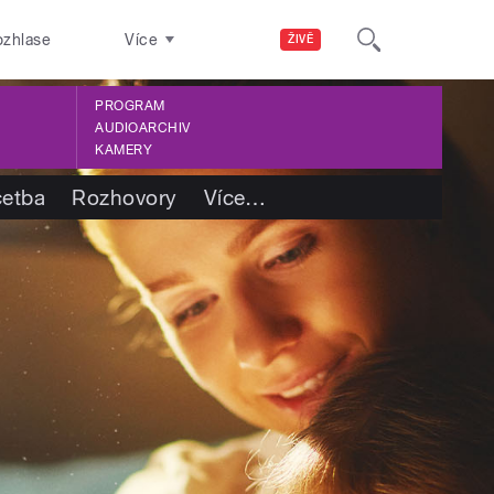
ozhlase
Více
ŽIVĚ
PROGRAM
AUDIOARCHIV
KAMERY
četba
Rozhovory
Více
…