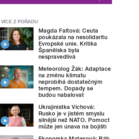
VÍCE Z POŘADU
Magda Faltová: Ceuta
poukázala na nesolidaritu
Evropské unie. Kritika
Španělska byla
nespravedlivá
Meteorolog Žák: Adaptace
na změnu klimatu
neprobíhá dostatečným
tempem. Dopady se
budou nabalovat
Ukrajinistka Víchová:
Rusko je v jistém smyslu
silnější než NATO. Pomoct
může jen únava na bojišti
Ekonomka Matesová: Báb