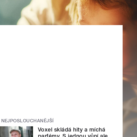
NEJPOSLOUCHANĚJŠÍ
Voxel skládá hity a míchá
parfémy. S jednou vůní ale