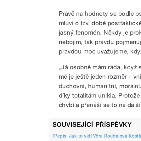
Právě na hodnoty se podle p
mluví o tzv. době postfaktické
jasný fenomén. Někdy je proka
nebojím, tak pravdu pojmenuj
pravdou moc uvažujeme, když
„Já osobně mám ráda, když se
mě je ještě jeden rozměr – vn
duchovní, humanitní, morální.
díky totalitám unikla. Protož
chybí a přenáší se to na dalš
SOUVISEJÍCÍ PŘÍSPĚVKY
Přepis: Jak to vidí Věra Roubalová Kost