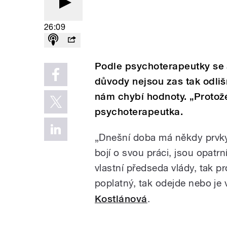
26:09
Podle psychoterapeutky se 
důvody nejsou zas tak odli
nám chybí hodnoty. „Protože
psychoterapeutka.
„Dnešní doba má někdy prvky a
bojí o svou práci, jsou opatrn
vlastní předseda vlády, tak p
poplatný, tak odejde nebo je 
Kostlánová
.