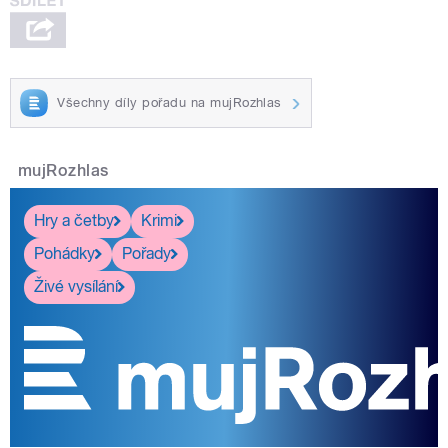
Všechny díly pořadu na mujRozhlas
mujRozhlas
Hry a četby
Krimi
Pohádky
Pořady
Živé vysílání