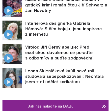
gotický krimi román čtou Jiří Schwarz a
Jan Novotný
Interiérová designérka Gabriela
Hámová: S čím bojuju, jsou inspirace
z internetu
Virolog Jiří Černý apeluje: Před
exotickou dovolenou se poraďte
s odborníky a buďte zodpovědní
Leona Skleničková kvůli nové roli
studovala sebepoškozování: Nechtěla
jsem z ní udělat karikaturu
Jak nás naladíte na DABu