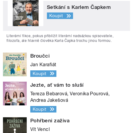
Setkání s Karlem Čapkem
Koupit
Literární fikce, pokus přiblížit literární nadsázkou spisovatele,
filozofa, ale hlavně člověka Karla Čapka trochu jinou formou.
Broučci
Jan Karafiát
Koupit
Jezte, ať vám to sluší
Tereza Bebarová, Veronika Pourová,
Andrea Jakešová
Koupit
Pohřbeni zaživa
Vít Vencl