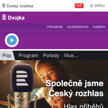
Přejít k hlavnímu obsahu
MENU
ŽIVĚ
PROGRAM
AUDIOARCHIV
KAMERY
Pop
Program
Pořady
Více
…