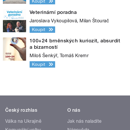
Koupit
Veterinární poradna
Jaroslava Vykoupilová, Milan Štourač
Koupit
100+24 brněnských kuriozit, absurdit
a bizarností
Miloš Šenkýř, Tomáš Kremr
Koupit
Český rozhlas
O nás
Válka na Ukrajině
Jak nás naladíte
Komunální volby
Nápověda