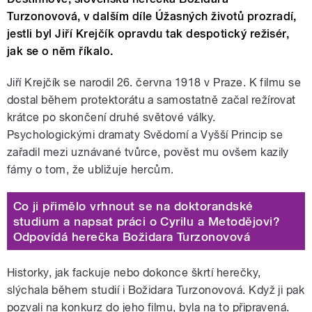
Turzonovová, v dalším díle Úžasných životů prozradí,
jestli byl Jiří Krejčík opravdu tak despotický režisér,
jak se o něm říkalo.
Jiří Krejčík se narodil 26. června 1918 v Praze. K filmu se
dostal během protektorátu a samostatně začal režírovat
krátce po skončení druhé světové války.
Psychologickými dramaty Svědomí a Vyšší Princip se
zařadil mezi uznávané tvůrce, pověst mu ovšem kazily
fámy o tom, že ubližuje hercům.
Co ji přimělo vrhnout se na doktorandské
studium a napsat práci o Cyrilu a Metodějovi?
Odpovídá herečka Božidara Turzonovová
Historky, jak fackuje nebo dokonce škrtí herečky,
slýchala během studií i Božidara Turzonovová. Když ji pak
pozvali na konkurz do jeho filmu, byla na to připravená.