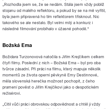
„Rozhodla jsem se, že se nedám. Stála jsem vždy poblíž
stojanu od malého reflektoru, a pokud by se na mě vyřítil,
byla jsem připravená ho tím reflektorem třísknout. Nic
takového se ale nestalo. Byl velmi milý a konkurz i
následné filmování probíhalo v úžasné pohodě.“
Božská Ema
Božidara Turzonovová natočila s Jiřím Krejčíkem celkem
čtyři filmy. Poslední z nich – Božská Ema – byl pro oba
tvůrce zásadní. Při práci na filmu, který mapuje několik
momentů ze života operní pěvkyně Emy Destinnové,
měla slovenská herečka možnost pochopit, z čeho
pramení pověst o Jiřím Krejčíkovi jako o despotickém
režisérovi.
„Cítil vůči práci obrovskou odpovědnost a chtěl ji vždy