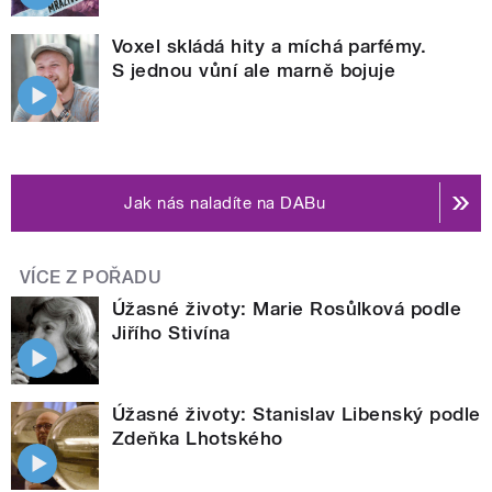
Voxel skládá hity a míchá parfémy.
S jednou vůní ale marně bojuje
Jak nás naladíte na DABu
VÍCE Z POŘADU
Úžasné životy: Marie Rosůlková podle
Jiřího Stivína
Úžasné životy: Stanislav Libenský podle
Zdeňka Lhotského