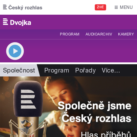
Přejít k hlavnímu obsahu
MENU
ŽIVĚ
PROGRAM
AUDIOARCHIV
KAMERY
Společnost
Program
Pořady
Více
…