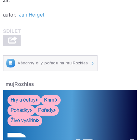
žít.“
autor:
Jan Herget
Všechny díly pořadu na mujRozhlas
mujRozhlas
Hry a četby
Krimi
Pohádky
Pořady
Živé vysílání