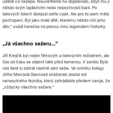
udělat co nejlépe. Neuvěřitelně ho dopalovalo, když mu ji
někdo svým lajdáctvím nebo nepoctivostí kazil. Po
takových lidech dokázal ostře vyjet. Ale pro to jsem měla
pochopení. Byl jako malé dítě, kterému někdo ničí jeho
dílo,“ uvádí herečka na pravou míru legendární historky.
„Já všechno sežeru...“
Jiří Krejčík byl nejen filmovým a televizním režisérem, ale
čas od času se objevil také před kamerou. V seriálu Bylo
nás šest si zahrál vlastně sám sebe. Ve snímku kolegy
Jiřího Menzela Slavnosti sněženek dostal roli
nenasytného řezníka, který zahrádkáře předem varuje, že
„vždycky všechno sežere.“
Slavnosti sněženek "...já totiž všecko