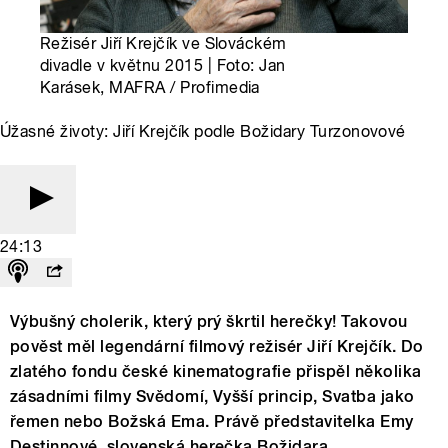
Režisér Jiří Krejčík ve Slováckém
divadle v květnu 2015 | Foto: Jan
Karásek, MAFRA / Profimedia
Úžasné životy: Jiří Krejčík podle Božidary Turzonovové
24:13
Výbušný cholerik, který prý škrtil herečky! Takovou
pověst měl legendární filmový režisér Jiří Krejčík. Do
zlatého fondu české kinematografie přispěl několika
zásadními filmy Svědomí, Vyšší princip, Svatba jako
řemen nebo Božská Ema. Právě představitelka Emy
Destinnové, slovenská herečka Božidara