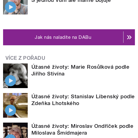
Jak nás naladíte na DABu
VÍCE Z POŘADU
Úžasné životy: Marie Rosůlková podle
Jiřího Stivína
Úžasné životy: Stanislav Libenský podle
Zdeňka Lhotského
Úžasné životy: Miroslav Ondříček podle
Miloslava Šmídmajera