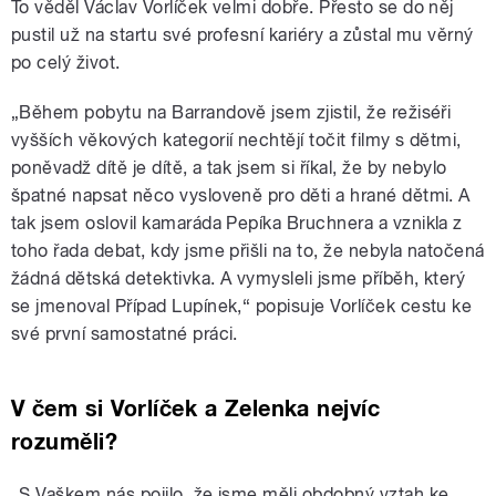
To věděl Václav Vorlíček velmi dobře. Přesto se do něj
pustil už na startu své profesní kariéry a zůstal mu věrný
po celý život.
„Během pobytu na Barrandově jsem zjistil, že režiséři
vyšších věkových kategorií nechtějí točit filmy s dětmi,
poněvadž dítě je dítě, a tak jsem si říkal, že by nebylo
špatné napsat něco vysloveně pro děti a hrané dětmi. A
tak jsem oslovil kamaráda Pepíka Bruchnera a vznikla z
toho řada debat, kdy jsme přišli na to, že nebyla natočená
žádná dětská detektivka. A vymysleli jsme příběh, který
se jmenoval Případ Lupínek,“ popisuje Vorlíček cestu ke
své první samostatné práci.
V čem si Vorlíček a Zelenka nejvíc
rozuměli?
„S Vaškem nás pojilo, že jsme měli obdobný vztah ke