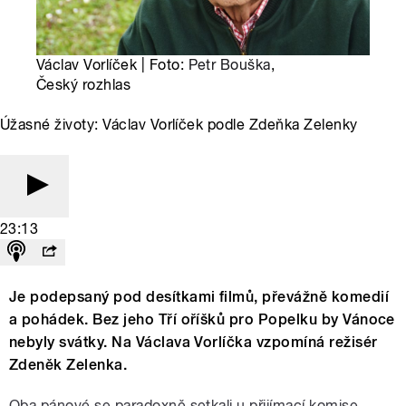
Václav Vorlíček | Foto:
Petr Bouška
,
Český rozhlas
Úžasné životy: Václav Vorlíček podle Zdeňka Zelenky
23:13
Je podepsaný pod desítkami filmů, převážně komedií
a pohádek. Bez jeho Tří oříšků pro Popelku by Vánoce
nebyly svátky. Na Václava Vorlíčka vzpomíná režisér
Zdeněk Zelenka.
Oba pánové se paradoxně setkali u přijímací komise