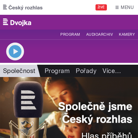
Přejít k hlavnímu obsahu
MENU
ŽIVĚ
PROGRAM
AUDIOARCHIV
KAMERY
Společnost
Program
Pořady
Více
…