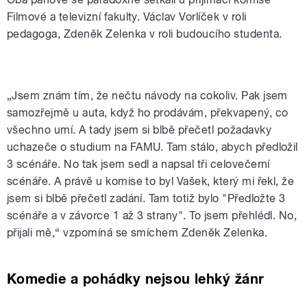
Filmové a televizní fakulty. Václav Vorlíček v roli
pedagoga, Zdeněk Zelenka v roli budoucího studenta.
Václav Vorlíček podle Zdeňka Zelenky
„Jsem znám tím, že nečtu návody na cokoliv. Pak jsem
samozřejmě u auta, když ho prodávám, překvapený, co
všechno umí. A tady jsem si blbě přečetl požadavky
uchazeče o studium na FAMU. Tam stálo, abych předložil
3 scénáře. No tak jsem sedl a napsal tři celovečerní
scénáře. A právě u komise to byl Vašek, který mi řekl, že
jsem si blbě přečetl zadání. Tam totiž bylo "Předložte 3
scénáře a v závorce 1 až 3 strany". To jsem přehlédl. No,
přijali mě,“ vzpomíná se smíchem Zdeněk Zelenka.
Komedie a pohádky nejsou lehký žánr