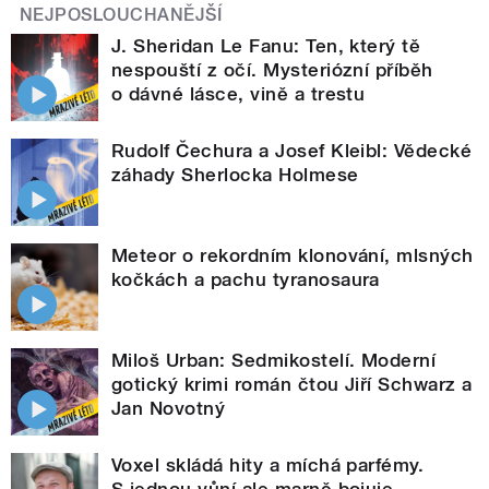
NEJPOSLOUCHANĚJŠÍ
J. Sheridan Le Fanu: Ten, který tě
nespouští z očí. Mysteriózní příběh
o dávné lásce, vině a trestu
Rudolf Čechura a Josef Kleibl: Vědecké
záhady Sherlocka Holmese
Meteor o rekordním klonování, mlsných
kočkách a pachu tyranosaura
Miloš Urban: Sedmikostelí. Moderní
gotický krimi román čtou Jiří Schwarz a
Jan Novotný
Voxel skládá hity a míchá parfémy.
S jednou vůní ale marně bojuje