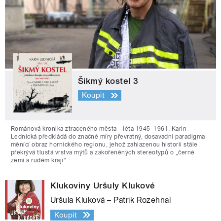
Šikmý kostel 3
Koupit
Románová kronika ztraceného města - léta 1945–1961. Karin
Lednická předkládá do značné míry převratný, dosavadní paradigma
měnící obraz hornického regionu, jehož zahlazenou historii stále
překrývá tlustá vrstva mýtů a zakořeněných stereotypů o „černé
zemi a rudém kraji“.
Klukoviny Uršuly Klukové
Uršula Kluková – Patrik Rozehnal
Koupit