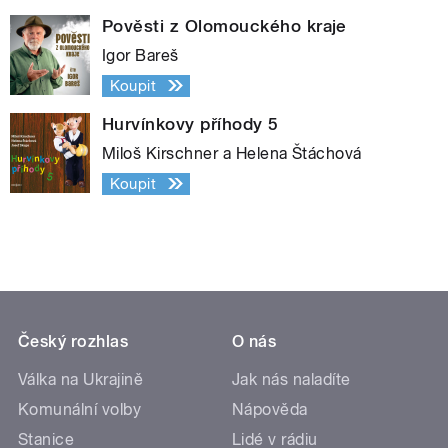
Pověsti z Olomouckého kraje
Igor Bareš
Koupit
Hurvínkovy příhody 5
Miloš Kirschner a Helena Štáchová
Koupit
Český rozhlas
O nás
Válka na Ukrajině
Jak nás naladíte
Komunální volby
Nápověda
Stanice
Lidé v rádiu