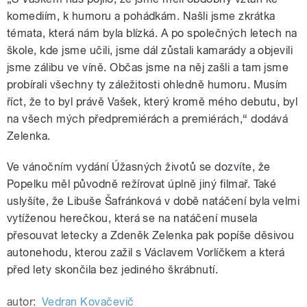
komediím, k humoru a pohádkám. Našli jsme zkrátka
témata, která nám byla blízká. A po společných letech na
škole, kde jsme učili, jsme dál zůstali kamarády a objevili
jsme zálibu ve víně. Občas jsme na něj zašli a tam jsme
probírali všechny ty záležitosti ohledně humoru. Musím
říct, že to byl právě Vašek, který kromě mého debutu, byl
na všech mých předpremiérách a premiérách,“ dodává
Zelenka.
Ve vánočním vydání Úžasných životů se dozvíte, že
Popelku měl původně režírovat úplně jiný filmař. Také
uslyšíte, že Libuše Šafránková v době natáčení byla velmi
vytíženou herečkou, která se na natáčení musela
přesouvat letecky a Zdeněk Zelenka pak popíše děsivou
autonehodu, kterou zažil s Václavem Vorlíčkem a která
před lety skončila bez jediného škrábnutí.
autor:
Vedran Kovačevič