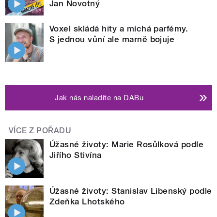
Jan Novotný
Voxel skládá hity a míchá parfémy.
S jednou vůní ale marně bojuje
Jak nás naladíte na DABu
VÍCE Z POŘADU
Úžasné životy: Marie Rosůlková podle
Jiřího Stivína
Úžasné životy: Stanislav Libenský podle
Zdeňka Lhotského