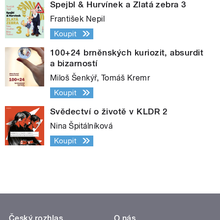
Spejbl & Hurvínek a Zlatá zebra 3
František Nepil
Koupit
100+24 brněnských kuriozit, absurdit
a bizarností
Miloš Šenkýř, Tomáš Kremr
Koupit
Svědectví o životě v KLDR 2
Nina Špitálníková
Koupit
Český rozhlas
O nás