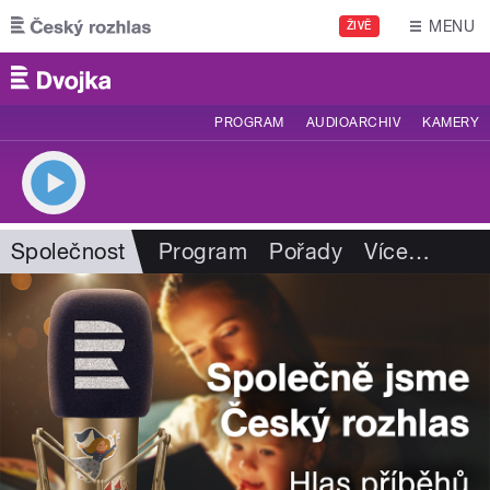
Přejít k hlavnímu obsahu
MENU
ŽIVĚ
PROGRAM
AUDIOARCHIV
KAMERY
Společnost
Program
Pořady
Více
…