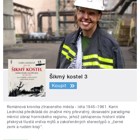
Šikmý kostel 3
Koupit
Románová kronika ztraceného města - léta 1945–1961. Karin
Lednická předkládá do značné míry převratný, dosavadní paradigma
měnící obraz hornického regionu, jehož zahlazenou historii stále
překrývá tlustá vrstva mýtů a zakořeněných stereotypů o „černé
zemi a rudém kraji“.