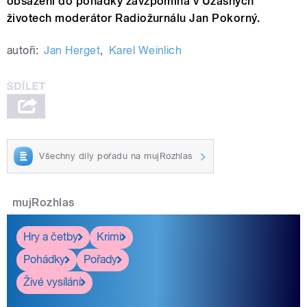
obsazení do pohádky zavzpomíná v Úžasných
životech moderátor Radiožurnálu Jan Pokorný.
autoři:
Jan Herget
,
Karel Weinlich
Všechny díly pořadu na mujRozhlas
mujRozhlas
Hry a četby
Krimi
Pohádky
Pořady
Živé vysílání