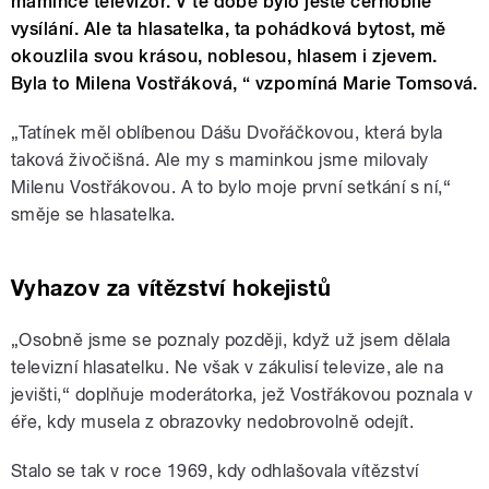
mamince televizor. V té době bylo ještě černobílé
vysílání. Ale ta hlasatelka, ta pohádková bytost, mě
okouzlila svou krásou, noblesou, hlasem i zjevem.
Byla to Milena Vostřáková, “ vzpomíná Marie Tomsová.
„Tatínek měl oblíbenou Dášu Dvořáčkovou, která byla
taková živočišná. Ale my s maminkou jsme milovaly
Milenu Vostřákovou. A to bylo moje první setkání s ní,“
směje se hlasatelka.
Vyhazov za vítězství hokejistů
„Osobně jsme se poznaly později, když už jsem dělala
televizní hlasatelku. Ne však v zákulisí televize, ale na
jevišti,“ doplňuje moderátorka, jež Vostřákovou poznala v
éře, kdy musela z obrazovky nedobrovolně odejít.
Stalo se tak v roce 1969, kdy odhlašovala vítězství