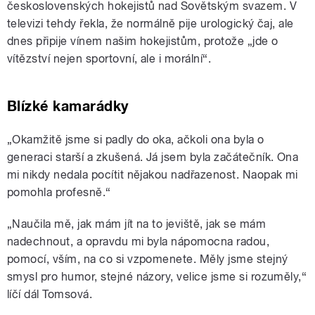
československých hokejistů nad Sovětským svazem. V
televizi tehdy řekla, že normálně pije urologický čaj, ale
dnes připije vínem našim hokejistům, protože „jde o
vítězství nejen sportovní, ale i morální“.
Blízké kamarádky
„Okamžitě jsme si padly do oka, ačkoli ona byla o
generaci starší a zkušená. Já jsem byla začátečník. Ona
mi nikdy nedala pocítit nějakou nadřazenost. Naopak mi
pomohla profesně.“
„Naučila mě, jak mám jít na to jeviště, jak se mám
nadechnout, a opravdu mi byla nápomocna radou,
pomocí, vším, na co si vzpomenete. Měly jsme stejný
smysl pro humor, stejné názory, velice jsme si rozuměly,“
líčí dál Tomsová.