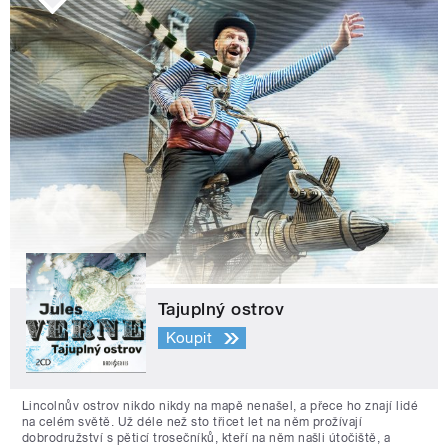
Tajuplný ostrov
Koupit
Lincolnův ostrov nikdo nikdy na mapě nenašel, a přece ho znají lidé
na celém světě. Už déle než sto třicet let na něm prožívají
dobrodružství s pěticí trosečníků, kteří na něm našli útočiště, a