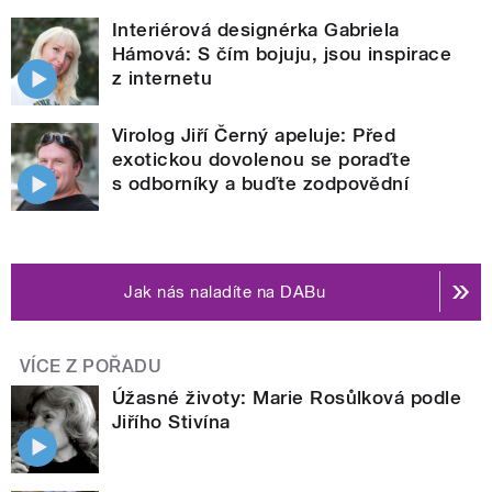
Interiérová designérka Gabriela
Hámová: S čím bojuju, jsou inspirace
z internetu
Virolog Jiří Černý apeluje: Před
exotickou dovolenou se poraďte
s odborníky a buďte zodpovědní
Jak nás naladíte na DABu
VÍCE Z POŘADU
Úžasné životy: Marie Rosůlková podle
Jiřího Stivína