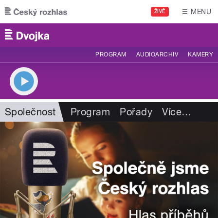
Přejít k hlavnímu obsahu
MENU
ŽIVĚ
PROGRAM
AUDIOARCHIV
KAMERY
Společnost
Program
Pořady
Více
…