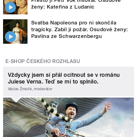
Přesto ji Petr Vok miloval. Osudové
ženy: Kateřina z Ludanic
Svatba Napoleona pro ni skončila
tragicky. Zabil ji požár. Osudové ženy:
Pavlína ze Schwarzenbergu
E-SHOP ČESKÉHO ROZHLASU
Vždycky jsem si přál ocitnout se v románu
Julese Verna. Teď se mi to splnilo.
Václav Žmolík, moderátor