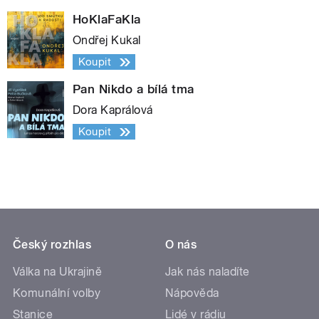
HoKlaFaKla
Ondřej Kukal
Koupit
Pan Nikdo a bílá tma
Dora Kaprálová
Koupit
Český rozhlas
O nás
Válka na Ukrajině
Jak nás naladíte
Komunální volby
Nápověda
Stanice
Lidé v rádiu