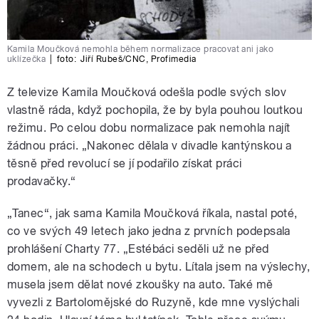
Kamila Moučková nemohla během normalizace pracovat ani jako
uklízečka
|
foto:
Jiří Rubeš/CNC
,
Profimedia
Z televize Kamila Moučková odešla podle svých slov
vlastně ráda, když pochopila, že by byla pouhou loutkou
režimu. Po celou dobu normalizace pak nemohla najít
žádnou práci.
„
Nakonec dělala v divadle kantýnskou a
těsně před revolucí se jí podařilo získat práci
prodavačky.
“
„
Tanec
“
, jak sama Kamila Moučková říkala, nastal poté,
co ve svých 49 letech jako jedna z prvních podepsala
prohlášení Charty 77.
„
Estébáci seděli už ne před
domem, ale na schodech u bytu. Lítala jsem na výslechy,
musela jsem dělat nové zkoušky na auto. Také mě
vyvezli z Bartolomějské do Ruzyně, kde mne vyslýchali