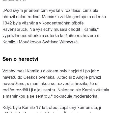
„
Pod svým jménem tam vysílal v rozhlase, čímž ale
ohrozil celou rodinu. Maminku zatklo gestapo a od roku
1942 byla vězněna v koncentračním táboře
Ravensbrück. Na výslechy musela chodit i Kamila,
“
vypráví
moderátorka a autorka knižního rozhovoru s
Kamilou Moučkovou Světlana Witowská.
Sen o herectví
Vztahy mezi Kamilou a otcem byly napjaté i po jeho
návratu do Československa.
„
Otec si z Anglie přivezl
novou ženu, s maminkou se rozvedl a hrozilo, že si
rodiče rozdělí i ji a její sestru. Nakonec ale Kamila zůstala
s maminkou a se sestrou,“ pokračuje moderátorka.
Když bylo Kamile 17 let, otec, zapálený komunista, ji