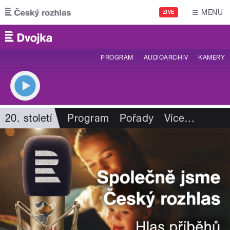
Přejít k hlavnímu obsahu
MENU
ŽIVĚ
PROGRAM
AUDIOARCHIV
KAMERY
20. století
Program
Pořady
Více
…