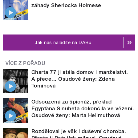
záhady Sherlocka Holmese
Jak nás naladíte na DABu
VÍCE Z POŘADU
Charta 77 ji stála domov i manželství.
A přece... Osudové ženy: Zdena
Tominová
Odsouzená za špionáž, překlad
Egypťana Sinuheta dokončila ve vězení.
Osudové ženy: Marta Hellmuthová
Rozděloval je věk i duševní choroba.