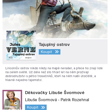
Tajuplný ostrov
Koupit
Lincolnův ostrov nikdo nikdy na mapě nenašel, a přece ho znají lidé
na celém světě. Už déle než sto třicet let na něm prožívají
dobrodružství s pěticí trosečníků, kteří na něm našli útočiště, a
hlavně nejedno tajemství.
Děkovačky Libuše Švormové
Libuše Švormová - Patrik Rozehnal
Koupit