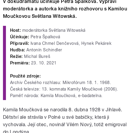
V dokudramatu účinkuje Petra Špalková. Vypráví
moderátorka a autorka knižního rozhovoru s Kamilou
Moučkovou Světlana Witowská.
Host:
moderátorka Světlana Witowská
Účinkuje:
Petra Špalková
Připravili:
Ivana Chmel Denčevová, Hynek Pekárek
Hudba:
Antonín Schindler
Režie:
Michal Bureš
Premiéra:
23. 10. 2021
Použité zdroje:
Archiv Českého rozhlasu: Mikrofórum 18. 1. 1968.
Česká televize: 13. komnata Kamily Moučkové (2006).
Paměť národa: Kamila Moučková, e-badatelna.
Kamila Moučková se narodila 8. dubna 1928 v Jihlavě.
Dětství ale strávila v Polné u své babičky, která ji
vychovala. Její otec,
novinář Vilém Nový, totiž emigroval
do Londýna.