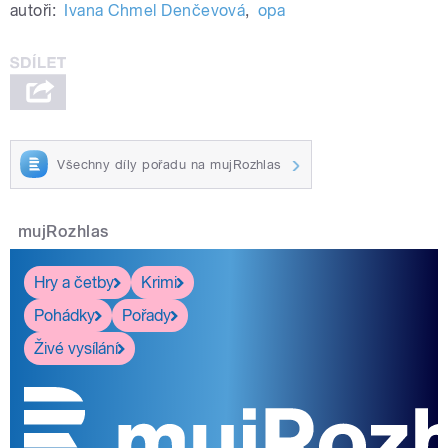
autoři:
Ivana Chmel Denčevová
,
opa
Všechny díly pořadu na mujRozhlas
mujRozhlas
Hry a četby
Krimi
Pohádky
Pořady
Živé vysílání