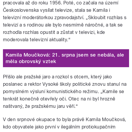
pracovala až do roku 1956. Poté, co začala na území
Československa vysílat televize, stala se Kamila i
televizní moderátorkou zpravodajství.
„
Skloubit rozhlas s
televizí a s rodinou ale bylo nesmírně náročné, a tak se
rozhodla rozhlas opustit a zůstat v televizi, kde
moderovala televizní aktuality.
“
Kamila Moučková: 21. srpna jsem se nebála, ale
měla obrovský vztek
Přišlo ale pražské jaro a rozkol s otcem, který jako
poslanec a rektor Vysoké školy politické znovu stanul na
pomyslném výsluní komunistického režimu.
„
Kamile se
tenkrát konečně otevřely oči. Otec na ni byl hrozně
naštvaný, že pražskému jaru věří.
“
V den srpnové okupace to byla právě Kamila Moučková,
kdo obyvatele jako první v ilegálním protiokupačním