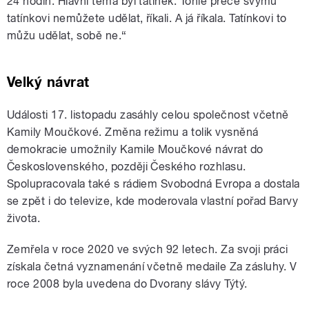
24 hodin. Hlavní téma byl tatínek. Tohle přece svýmu
tatínkovi nemůžete udělat, říkali. A já říkala. Tatínkovi to
můžu udělat, sobě ne.
“
Velký návrat
Události 17. listopadu
zasáhly celou společnost včetně
Kamily Moučkové. Změna režimu a tolik vysněná
demokracie umožnily Kamile Moučkové návrat
do
Československého, později Českého rozhlasu.
Spolupracovala také s rádiem Svobodná Evropa a dostala
se zpět i do televize, kde moderovala vlastní pořad Barvy
života.
Zemřela v roce
2020 ve svých 92 letech.
Za svoji práci
získala četná vyznamenání včetně medaile Za zásluhy. V
roce 2008 byla uvedena do Dvorany slávy Týtý.