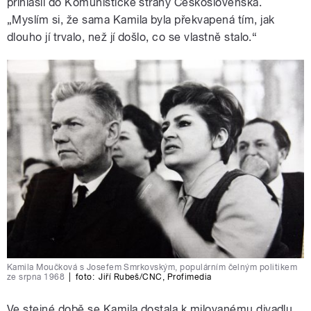
přihlásil do Komunistické strany Československa.
„
Myslím si, že sama Kamila byla překvapená tím, jak
dlouho jí trvalo, než jí došlo, co se vlastně stalo.
“
Kamila Moučková s Josefem Smrkovským, populárním čelným politikem
ze srpna 1968
|
foto:
Jiří Rubeš/CNC
,
Profimedia
Ve stejné době se Kamila dostala k milovanému divadlu.