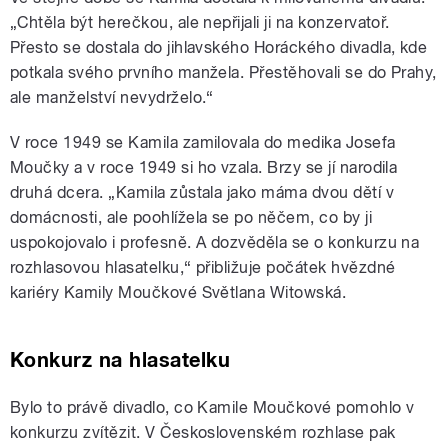
„
Chtěla být herečkou, ale nepřijali ji na konzervatoř.
Přesto se dostala do jihlavského Horáckého divadla, kde
potkala svého prvního manžela. Přestěhovali se do Prahy,
ale manželství nevydrželo.
“
V roce 1949 se Kamila zamilovala do medika Josefa
Moučky a v roce 1949 si ho vzala. Brzy se jí narodila
druhá dcera.
„
Kamila zůstala jako máma dvou dětí v
domácnosti, ale poohlížela se po něčem, co by ji
uspokojovalo i profesně. A dozvěděla se o konkurzu na
rozhlasovou hlasatelku,“ přibližuje počátek hvězdné
kariéry Kamily Moučkové Světlana Witowská.
Konkurz na hlasatelku
Bylo to právě divadlo, co Kamile Moučkové pomohlo v
konkurzu zvítězit. V Československém rozhlase pak