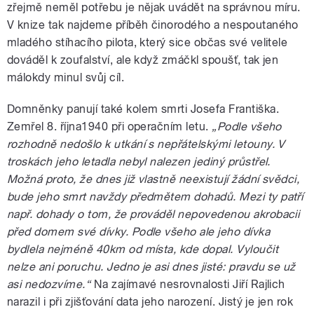
zřejmě neměl potřebu je nějak uvádět na správnou míru.
V knize tak najdeme příběh činorodého a nespoutaného
mladého stíhacího pilota, který sice občas své velitele
dováděl k zoufalství, ale když zmáčkl spoušť, tak jen
málokdy minul svůj cíl.
Domněnky panují také kolem smrti Josefa Františka.
Zemřel 8. října1940 při operačním letu.
„Podle všeho
rozhodně nedošlo k utkání s nepřátelskými letouny. V
troskách jeho letadla nebyl nalezen jediný průstřel.
Možná proto, že dnes již vlastně neexistují žádní svědci,
bude jeho smrt navždy předmětem dohadů. Mezi ty patří
např. dohady o tom, že prováděl nepovedenou akrobacii
před domem své dívky. Podle všeho ale jeho dívka
bydlela nejméně 40km od místa, kde dopal. Vyloučit
nelze ani poruchu. Jedno je asi dnes jisté: pravdu se už
asi nedozvíme.“
Na zajímavé nesrovnalosti Jiří Rajlich
narazil i při zjišťování data jeho narození. Jistý je jen rok