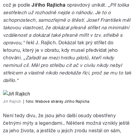
což je podle
Jiřího Rajlicha
opravdový unikát. „
Při tolika
sestřelech už rozhodně nejde o náhodu. Je to o
schopnostech, samozřejmě o štěstí. Josef František měl
takovou vlastnost, že dokázal přesně střílet na minimální
vzdálenost a dokázal také přesně mířit v tzv. střelbě s
opravou,“
řekl J. Rajlich. Dokázal tak prý střílet do
letounu, který je v obratu, kdy musel předvídat jeho
chování.
„Zařadil se mezi hrstku pilotů, kteří nikdy
neminuli cíl. Měl pro střelbu cit ač v civilu nikdy nebyl
střelcem a vlastně nikdo nedokáže říci, proč se mu to tak
dařilo.“
Jiří Rajlich
|
foto:
Webové stránky Jiřího Rajlicha
Není tedy divu, že jsou jeho další osudy obestřeny
četnými mýty a legendami.. Některé možná vznikly ještě
za jeho života, a jestliže u jejich zrodu nestál on sám,