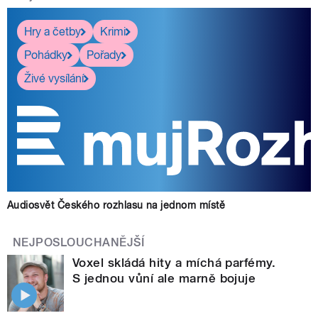
Hry a četby
Krimi
Pohádky
Pořady
Živé vysílání
Audiosvět Českého rozhlasu na jednom místě
NEJPOSLOUCHANĚJŠÍ
Voxel skládá hity a míchá parfémy.
S jednou vůní ale marně bojuje