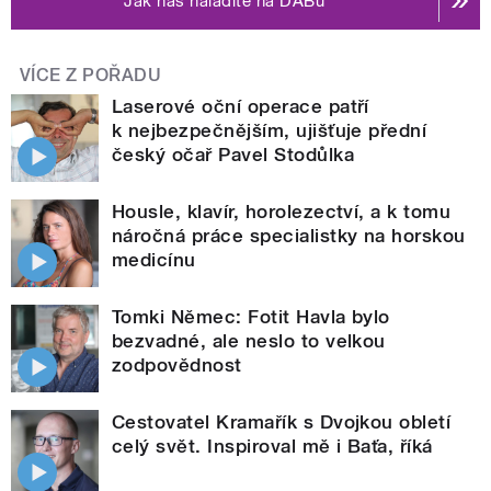
Jak nás naladíte na DABu
VÍCE Z POŘADU
Laserové oční operace patří
k nejbezpečnějším, ujišťuje přední
český očař Pavel Stodůlka
Housle, klavír, horolezectví, a k tomu
náročná práce specialistky na horskou
medicínu
Tomki Němec: Fotit Havla bylo
bezvadné, ale neslo to velkou
zodpovědnost
Cestovatel Kramařík s Dvojkou obletí
celý svět. Inspiroval mě i Baťa, říká