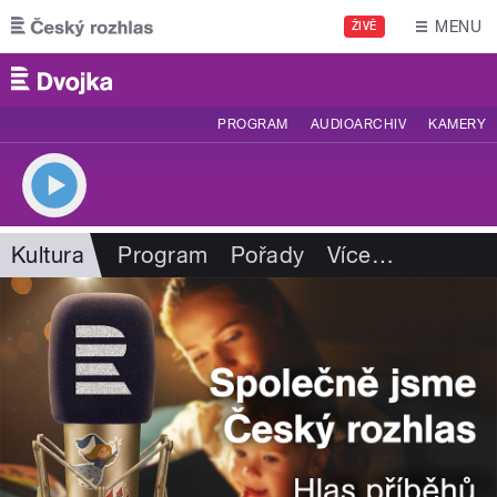
Přejít k hlavnímu obsahu
MENU
ŽIVĚ
PROGRAM
AUDIOARCHIV
KAMERY
Kultura
Program
Pořady
Více
…