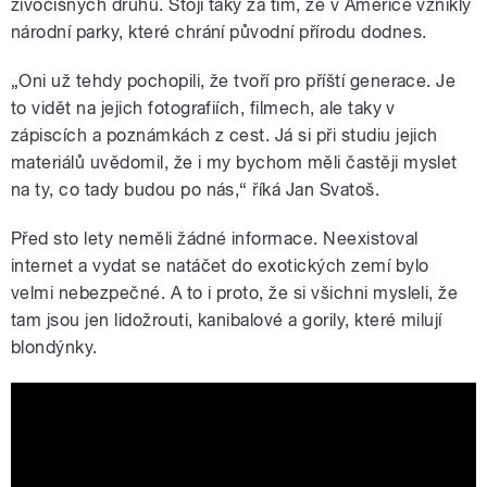
živočišných druhů. Stojí taky za tím, že v Americe vznikly
národní parky, které chrání původní přírodu dodnes.
„Oni už tehdy pochopili, že tvoří pro příští generace. Je
to vidět na jejich fotografiích, filmech, ale taky v
zápiscích a poznámkách z cest. Já si při studiu jejich
materiálů uvědomil, že i my bychom měli častěji myslet
na ty, co tady budou po nás,“ říká Jan Svatoš.
Před sto lety neměli žádné informace. Neexistoval
internet a vydat se natáčet do exotických zemí bylo
velmi nebezpečné. A to i proto, že si všichni mysleli, že
tam jsou jen lidožrouti, kanibalové a gorily, které milují
blondýnky.
PYGMIES DANCE JAZZ OSA JOHNSON
CONGORILLA 1932