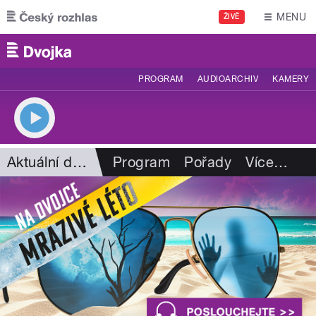
Přejít k hlavnímu obsahu
MENU
ŽIVĚ
PROGRAM
AUDIOARCHIV
KAMERY
Aktuální dění
Program
Pořady
Více
…