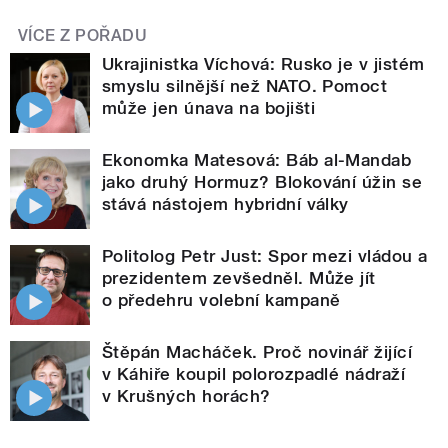
VÍCE Z POŘADU
Ukrajinistka Víchová: Rusko je v jistém
smyslu silnější než NATO. Pomoct
může jen únava na bojišti
Ekonomka Matesová: Báb al-Mandab
jako druhý Hormuz? Blokování úžin se
stává nástojem hybridní války
Politolog Petr Just: Spor mezi vládou a
prezidentem zevšedněl. Může jít
o předehru volební kampaně
Štěpán Macháček. Proč novinář žijící
v Káhiře koupil polorozpadlé nádraží
v Krušných horách?