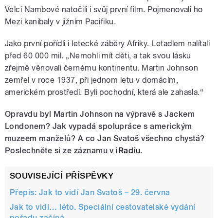
Velcí Nambové natočili i svůj první film. Pojmenovali ho
Mezi kanibaly v jižním Pacifiku.
Jako první pořídli i letecké záběry Afriky. Letadlem nalítali
před 60 000 mil. „Nemohli mít děti, a tak svou lásku
zřejmě věnovali černému kontinentu. Martin Johnson
zemřel v roce 1937, při jednom letu v domácím,
americkém prostředí. Byli pochodní, která ale zahasla.“
Opravdu byl Martin Johnson na výpravě s Jackem
Londonem? Jak vypadá spolupráce s americkým
muzeem manželů? A co Jan Svatoš všechno chystá?
Poslechněte si ze záznamu v
iRadiu
.
SOUVISEJÍCÍ PŘÍSPĚVKY
Přepis: Jak to vidí Jan Svatoš – 29. června
Jak to vidí… léto. Speciální cestovatelské vydání
pořadu začíná