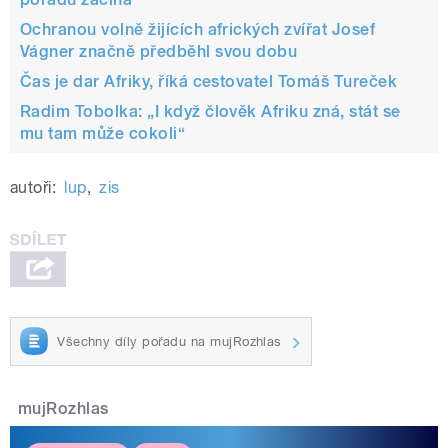
Ochranou volně žijících afrických zvířat Josef
Vágner značně předběhl svou dobu
Čas je dar Afriky, říká cestovatel Tomáš Tureček
Radim Tobolka: „I když člověk Afriku zná, stát se
mu tam může cokoli“
autoři:
lup
,
zis
Všechny díly pořadu na mujRozhlas
mujRozhlas