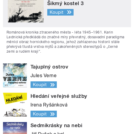
Šikmý kostel 3
Koupit
Románová kronika ztraceného města - léta 1945–1961. Karin
Lednická předkládá do značné míry převratný, dosavadní paradigma
měnící obraz hornického regionu, jehož zahlazenou historii stále
překrývá tlustá vrstva mýtů a zakořeněných stereotypů o „černé
zemi a rudém kraji“.
Tajuplný ostrov
Jules Verne
Koupit
Hledání veřejné služby
Irena Ryšánková
Koupit
Sedmikrásky na nebi