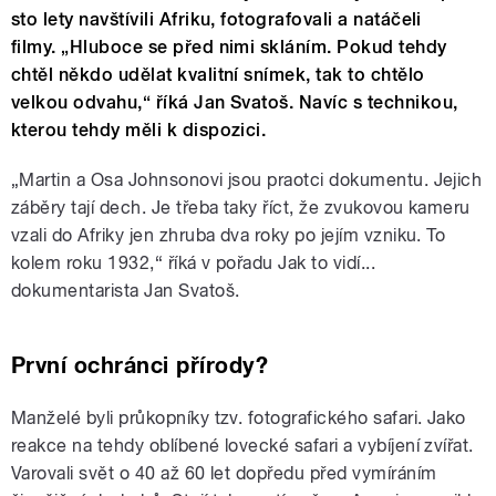
sto lety navštívili Afriku, fotografovali a natáčeli
filmy. „Hluboce se před nimi skláním. Pokud tehdy
chtěl někdo udělat kvalitní snímek, tak to chtělo
velkou odvahu,“ říká Jan Svatoš. Navíc s technikou,
kterou tehdy měli k dispozici.
„Martin a Osa Johnsonovi jsou praotci dokumentu. Jejich
záběry tají dech. Je třeba taky říct, že zvukovou kameru
vzali do Afriky jen zhruba dva roky po jejím vzniku. To
kolem roku 1932,“ říká v pořadu Jak to vidí...
dokumentarista Jan Svatoš.
První ochránci přírody?
Manželé byli průkopníky tzv. fotografického safari. Jako
reakce na tehdy oblíbené lovecké safari a vybíjení zvířat.
Varovali svět o 40 až 60 let dopředu před vymíráním