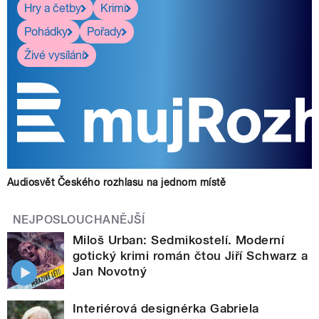
Hry a četby
Krimi
Pohádky
Pořady
Živé vysílání
Audiosvět Českého rozhlasu na jednom místě
NEJPOSLOUCHANĚJŠÍ
Miloš Urban: Sedmikostelí. Moderní
gotický krimi román čtou Jiří Schwarz a
Jan Novotný
Interiérová designérka Gabriela