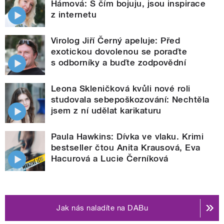
Hámová: S čím bojuju, jsou inspirace
z internetu
Virolog Jiří Černý apeluje: Před
exotickou dovolenou se poraďte
s odborníky a buďte zodpovědní
Leona Skleničková kvůli nové roli
studovala sebepoškozování: Nechtěla
jsem z ní udělat karikaturu
Paula Hawkins: Dívka ve vlaku. Krimi
bestseller čtou Anita Krausová, Eva
Hacurová a Lucie Černíková
Jak nás naladíte na DABu