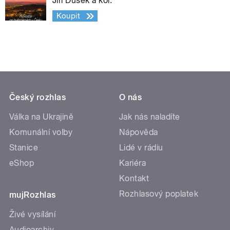
Jiří Dušek a kol.
Koupit
Český rozhlas
O nás
Válka na Ukrajině
Jak nás naladíte
Komunální volby
Nápověda
Stanice
Lidé v rádiu
eShop
Kariéra
Kontakt
Rozhlasový poplatek
mujRozhlas
Živé vysílání
Audioarchiv