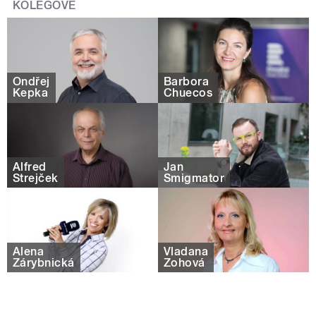
KOLEGOVÉ
Ondřej
Barbora
Kepka
Chuecos
Alfred
Jan
Strejček
Smigmator
Alena
Vladana
Zárybnická
Žohová