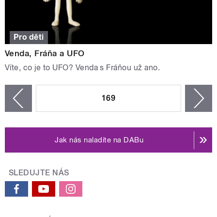
Pro děti
Venda, Fráňa a UFO
Víte, co je to UFO? Venda s Fráňou už ano.
STRÁNKY
169
n
zí
Jak nás naladíte na DABu
SLEDUJTE NÁS