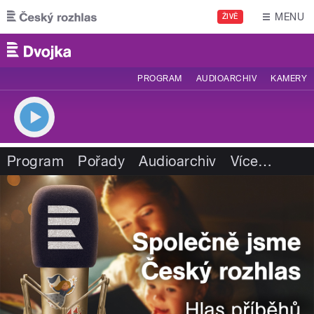
Přejít k hlavnímu obsahu
MENU
ŽIVĚ
PROGRAM
AUDIOARCHIV
KAMERY
Program
Pořady
Audioarchiv
Více
…