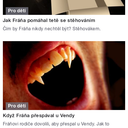
Pro děti
Jak Fráňa pomáhal tetě se stěhováním
Čím by Fráňa nikdy nechtěl být? Stěhovákem.
Pro děti
Když Fráňa přespával u Vendy
Fráňovi rodiče dovolili, aby přespal u Vendy. Jak to