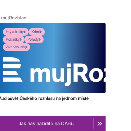
mujRozhlas
Hry a četby
Krimi
Pohádky
Pořady
Živé vysílání
Audiosvět Českého rozhlasu na jednom místě
Jak nás naladíte na DABu