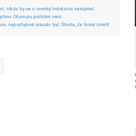
t, nikdo by se o romský holokaust nezajímal
e přímo Okamura problém není
Gaze, nepochybně masakr byl. Škoda, že Izrael zmařil