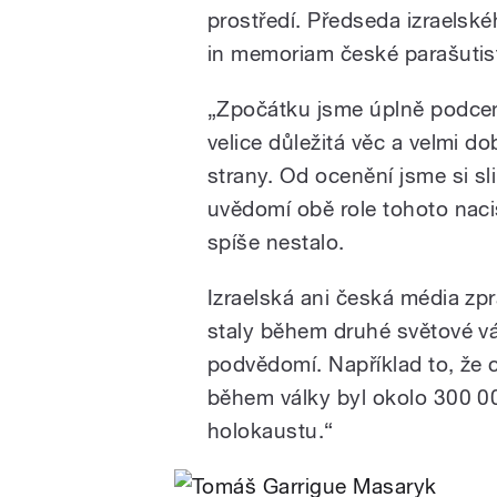
prostředí. Předseda izraelsk
in memoriam české parašutis
/
„Zpočátku jsme úplně podceni
velice důležitá věc a velmi d
strany. Od ocenění jsme si sli
uvědomí obě role tohoto naci
spíše nestalo.
pause
Izraelská ani česká média zpr
staly během druhé světové vál
podvědomí. Například to, že 
během války byl okolo 300 000 
holokaustu.“