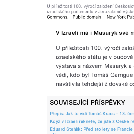
U příležitosti 100. výročí založení Českosl
izraelského parlamentu v Jeruzalémě výst
Commons
,
Public domain
,
New York Publ
V Izraeli má i Masaryk své 
U příležitosti 100. výročí za
izraelského státu je v budov
výstava s názvem Masaryk a S
vědí, kdo byl Tomáš Garrigue 
navštívila tehdejší židovské o
SOUVISEJÍCÍ PŘÍSPĚVKY
Přepis: Jak to vidí Tomáš Kraus – 13. če
Když v Izraeli řeknete, že jste z České r
Eduard Stehlík: Před sto lety se Francie