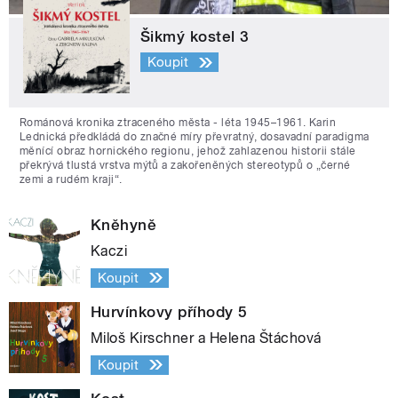
Šikmý kostel 3
Koupit
Románová kronika ztraceného města - léta 1945–1961. Karin
Lednická předkládá do značné míry převratný, dosavadní paradigma
měnící obraz hornického regionu, jehož zahlazenou historii stále
překrývá tlustá vrstva mýtů a zakořeněných stereotypů o „černé
zemi a rudém kraji“.
Kněhyně
Kaczi
Koupit
Hurvínkovy příhody 5
Miloš Kirschner a Helena Štáchová
Koupit