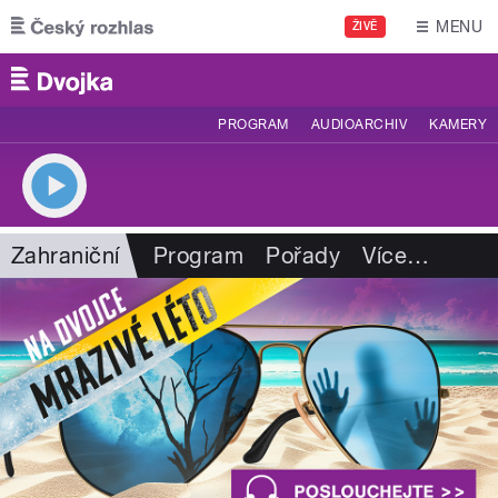
Přejít k hlavnímu obsahu
MENU
ŽIVĚ
PROGRAM
AUDIOARCHIV
KAMERY
Zahraniční
Program
Pořady
Více
…