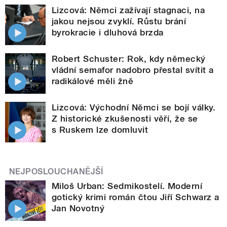
Lizcová: Němci zažívají stagnaci, na
jakou nejsou zvyklí. Růstu brání
byrokracie i dluhová brzda
Robert Schuster: Rok, kdy německý
vládní semafor nadobro přestal svítit a
radikálové měli žně
Lizcová: Východní Němci se bojí války.
Z historické zkušenosti věří, že se
s Ruskem lze domluvit
NEJPOSLOUCHANĚJŠÍ
Miloš Urban: Sedmikostelí. Moderní
gotický krimi román čtou Jiří Schwarz a
Jan Novotný