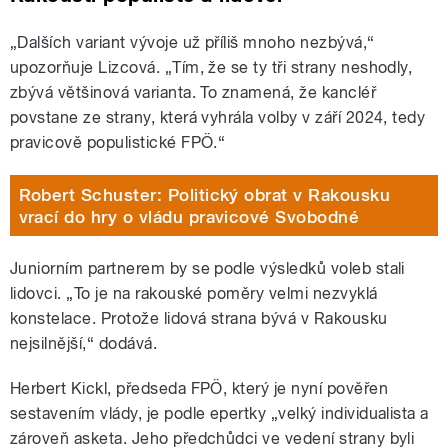
„Dalších variant vývoje už příliš mnoho nezbývá,“
upozorňuje Lizcová. „Tím, že se ty tři strany neshodly,
zbývá většinová varianta. To znamená, že kancléř
povstane ze strany, která vyhrála volby v září 2024, tedy
pravicově populistické FPÖ.“
Robert Schuster: Politický obrat v Rakousku
vrací do hry o vládu pravicové Svobodné
Juniorním partnerem by se podle výsledků voleb stali
lidovci. „To je na rakouské poměry velmi nezvyklá
konstelace. Protože lidová strana bývá v Rakousku
nejsilnější,“ dodává.
Herbert Kickl, předseda FPÖ, který je nyní pověřen
sestavením vlády, je podle epertky „velký individualista a
zároveň asketa. Jeho předchůdci ve vedení strany byli