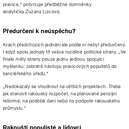
pravice,“ potvrzuje předběžné domněnky
analytička
Zuzana Lizcová.
Předurčení k neúspěchu?
Krach předchozích jednání ale podle ní nebyl předurčený.
I když spolu jednaly tři velice rozdílné politické strany. „Ve
finále měly strany pouze jednu jedinou spojující
myšlenku: zabránit nástupu pravicových populistů do
kancléřského úřadu.“
„Nedokázaly se shodnout na větších projektech. Třeba
jak stanovit rakouský rozpočet, na plánované penzijní
reformě, na podobě daní nebo na podpoře rakouského
průmyslu.“
Rakouští populisté a lidovci