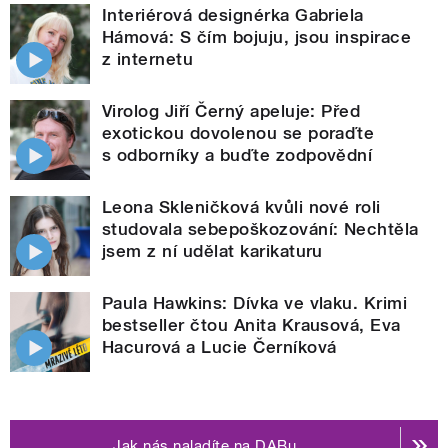
Interiérová designérka Gabriela
Hámová: S čím bojuju, jsou inspirace
z internetu
Virolog Jiří Černý apeluje: Před
exotickou dovolenou se poraďte
s odborníky a buďte zodpovědní
Leona Skleničková kvůli nové roli
studovala sebepoškozování: Nechtěla
jsem z ní udělat karikaturu
Paula Hawkins: Dívka ve vlaku. Krimi
bestseller čtou Anita Krausová, Eva
Hacurová a Lucie Černíková
Jak nás naladíte na DABu