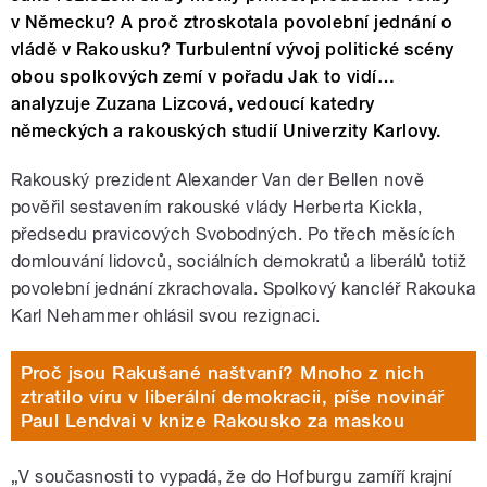
v Německu? A proč ztroskotala povolební jednání o
vládě v Rakousku? Turbulentní vývoj politické scény
obou spolkových zemí v pořadu Jak to vidí…
analyzuje Zuzana Lizcová, vedoucí katedry
německých a rakouských studií Univerzity Karlovy.
Rakouský prezident Alexander Van der Bellen nově
pověřil sestavením rakouské vlády Herberta Kickla,
předsedu pravicových Svobodných. Po třech měsících
domlouvání lidovců, sociálních demokratů a liberálů totiž
povolební jednání zkrachovala. Spolkový kancléř Rakouka
Karl Nehammer ohlásil svou rezignaci.
Proč jsou Rakušané naštvaní? Mnoho z nich
ztratilo víru v liberální demokracii, píše novinář
Paul Lendvai v knize Rakousko za maskou
„V současnosti to vypadá, že do Hofburgu zamíří krajní