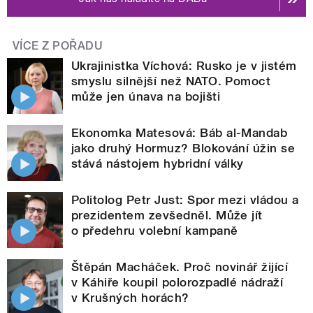
VÍCE Z POŘADU
Ukrajinistka Víchová: Rusko je v jistém
smyslu silnější než NATO. Pomoct
může jen únava na bojišti
Ekonomka Matesová: Báb al-Mandab
jako druhý Hormuz? Blokování úžin se
stává nástojem hybridní války
Politolog Petr Just: Spor mezi vládou a
prezidentem zevšedněl. Může jít
o předehru volební kampaně
Štěpán Macháček. Proč novinář žijící
v Káhiře koupil polorozpadlé nádraží
v Krušných horách?