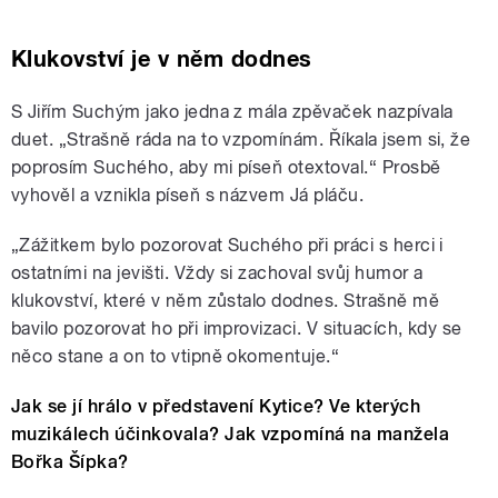
Klukovství je v něm dodnes
S Jiřím Suchým jako jedna z mála zpěvaček nazpívala
duet. „Strašně ráda na to vzpomínám. Říkala jsem si, že
poprosím Suchého, aby mi píseň otextoval.“ Prosbě
vyhověl a vznikla píseň s názvem Já pláču.
„Zážitkem bylo pozorovat Suchého při práci s herci i
ostatními na jevišti. Vždy si zachoval svůj humor a
klukovství, které v něm zůstalo dodnes. Strašně mě
bavilo pozorovat ho při improvizaci. V situacích, kdy se
něco stane a on to vtipně okomentuje.“
Jak se jí hrálo v představení Kytice? Ve kterých
muzikálech účinkovala? Jak vzpomíná na manžela
Bořka Šípka?