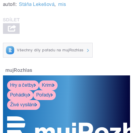
autoři:
Stáňa Lekešová
,
mis
Všechny díly pořadu na mujRozhlas
mujRozhlas
Hry a četby
Krimi
Pohádky
Pořady
Živé vysílání