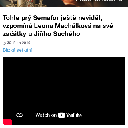
Tohle prý Semafor ještě neviděl,
vzpomíná Leona Machálková na své
začátky u Jiřího Suchého
30. říjen 2019
Blízká setkání