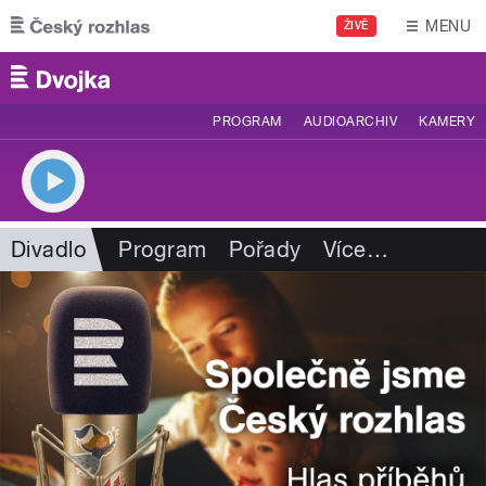
Přejít k hlavnímu obsahu
MENU
ŽIVĚ
PROGRAM
AUDIOARCHIV
KAMERY
Divadlo
Program
Pořady
Více
…