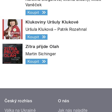
Vaněček
Koupit
Klukoviny Uršuly Klukové
Uršula Kluková – Patrik Rozehnal
Koupit
Zítra přijde Olah
Martin Sichinger
Koupit
Český rozhlas
O nás
Válka na Ukrajině
Jak nás naladíte