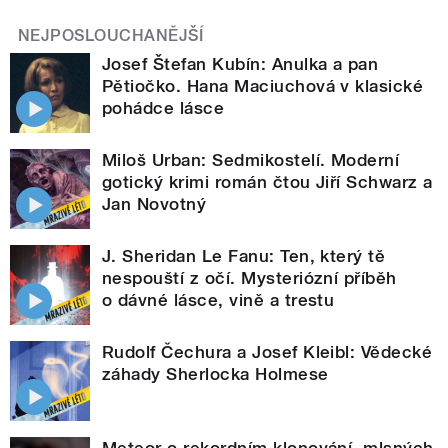
NEJPOSLOUCHANĚJŠÍ
Josef Štefan Kubín: Anulka a pan
Pětiočko. Hana Maciuchová v klasické
pohádce lásce
Miloš Urban: Sedmikostelí. Moderní
gotický krimi román čtou Jiří Schwarz a
Jan Novotný
J. Sheridan Le Fanu: Ten, který tě
nespouští z očí. Mysteriózní příběh
o dávné lásce, vině a trestu
Rudolf Čechura a Josef Kleibl: Vědecké
záhady Sherlocka Holmese
Meteor o rekordním klonování, mlsných