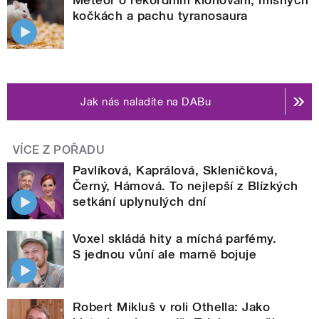
kočkách a pachu tyranosaura
Jak nás naladíte na DABu
VÍCE Z POŘADU
Pavlíková, Kaprálová, Skleničková,
Černý, Hámová. To nejlepší z Blízkých
setkání uplynulých dní
Voxel skládá hity a míchá parfémy.
S jednou vůní ale marně bojuje
Robert Mikluš v roli Othella: Jako