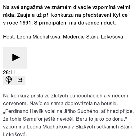
Na své angažmá ve známém divadle vzpomíná velmi
ráda. Zaujala už při konkurzu na představení Kytice
v roce 1991. S principálem má dokonce i duet.
Host: Leona Machálková. Moderuje Stáňa Lekešová
28:11
Na konkurz přišla ve žlutých punčocháčích a v něčem
červeném. Navíc se sama doprovázela na housle.
„Ferdinand Havlík volal na Jiřího Suchého, ať hned přijde,
že tohle Semafor ještě neviděl. Beru to jako poklonu,“
vzpomíná Leona Machálková v Blízkých setkáních Stáni
Lekešové.