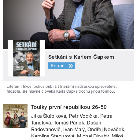
Setkání s Karlem Čapkem
Koupit
Literární fikce, pokus přiblížit literární nadsázkou spisovatele,
filozofa, ale hlavně člověka Karla Čapka trochu jinou formou.
Toulky první republikou 26-50
Jitka Škápíková, Petr Vodička, Petra
Tanclová, Tomáš Pánek, Dušan
Radovanovič, Ivan Malý, Ondřej Nováček,
Karolína Stegurová, Michal Dlouhý, Miloš