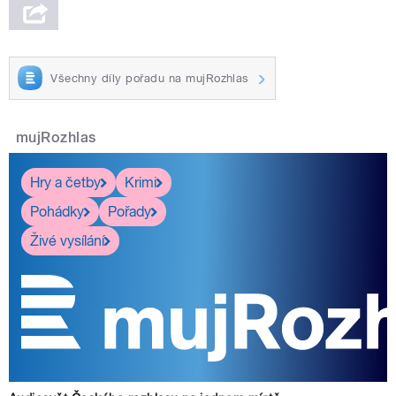
Všechny díly pořadu na mujRozhlas
mujRozhlas
Hry a četby
Krimi
Pohádky
Pořady
Živé vysílání