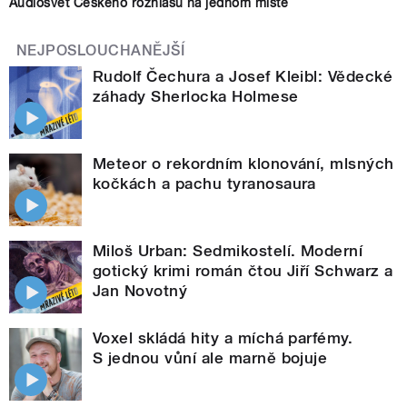
Audiosvět Českého rozhlasu na jednom místě
NEJPOSLOUCHANĚJŠÍ
Rudolf Čechura a Josef Kleibl: Vědecké
záhady Sherlocka Holmese
Meteor o rekordním klonování, mlsných
kočkách a pachu tyranosaura
Miloš Urban: Sedmikostelí. Moderní
gotický krimi román čtou Jiří Schwarz a
Jan Novotný
Voxel skládá hity a míchá parfémy.
S jednou vůní ale marně bojuje