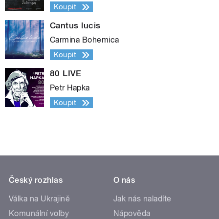
Koupit
Cantus lucis
Carmina Bohemica
Koupit
80 LIVE
Petr Hapka
Koupit
Český rozhlas
O nás
Válka na Ukrajině
Jak nás naladíte
Komunální volby
Nápověda