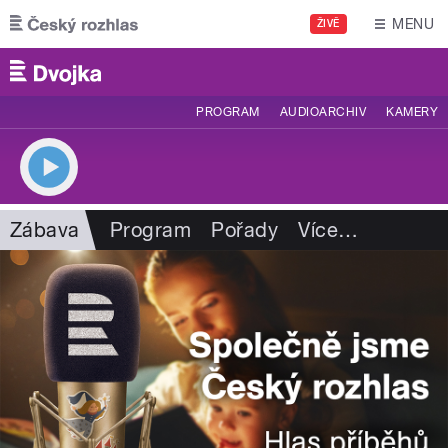
Přejít k hlavnímu obsahu
MENU
ŽIVĚ
PROGRAM
AUDIOARCHIV
KAMERY
Zábava
Program
Pořady
Více
…