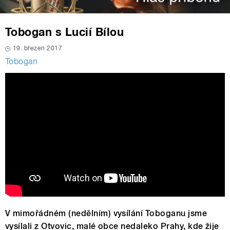
Tobogan s Lucií Bílou
19. březen 2017
Tobogan
V mimořádném (nedělním) vysílání Toboganu jsme
vysílali z Otvovic, malé obce nedaleko Prahy, kde žije