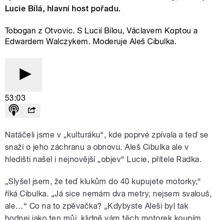
Lucie Bílá, hlavní host pořadu.
Tobogan z Otvovic. S Lucií Bílou, Václavem Koptou a
Edwardem Walczykem. Moderuje Aleš Cibulka.
53:03
Natáčeli jsme v „kulturáku“, kde poprvé zpívala a teď se
snaží o jeho záchranu a obnovu. Aleš Cibulka ale v
hledišti našel i nejnovější „objev“ Lucie, přítele Radka.
„Slyšel jsem, že teď klukům do 40 kupujete motorky,“
říká Cibulka. „Já sice nemám dva metry, nejsem svalouš,
ale…“ Co na to zpěvačka? „Kdybyste Aleši byl tak
hodnej jako ten můj, klidně vám těch motorek koupím