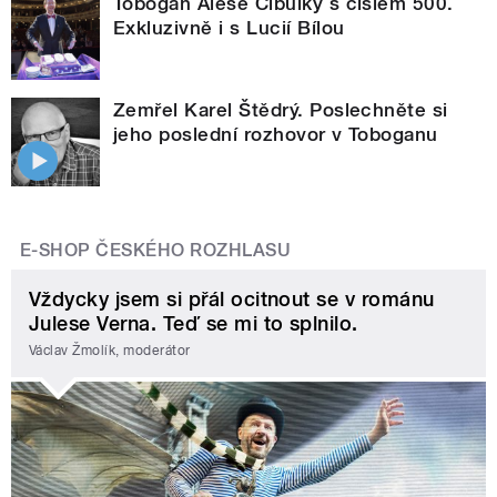
Tobogan Aleše Cibulky s číslem 500.
Exkluzivně i s Lucií Bílou
Zemřel Karel Štědrý. Poslechněte si
jeho poslední rozhovor v Toboganu
E-SHOP ČESKÉHO ROZHLASU
Vždycky jsem si přál ocitnout se v románu
Julese Verna. Teď se mi to splnilo.
Václav Žmolík, moderátor