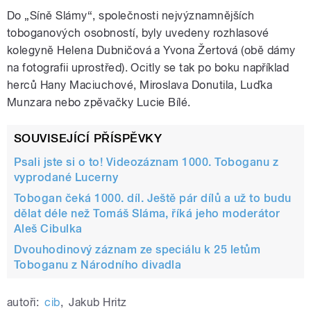
Do „Síně Slámy“, společnosti nejvýznamnějších
toboganových osobností, byly uvedeny rozhlasové
kolegyně Helena Dubničová a Yvona Žertová (obě dámy
na fotografii uprostřed). Ocitly se tak po boku například
herců Hany Maciuchové, Miroslava Donutila, Luďka
Munzara nebo zpěvačky Lucie Bílé.
SOUVISEJÍCÍ PŘÍSPĚVKY
Psali jste si o to! Videozáznam 1000. Toboganu z
vyprodané Lucerny
Tobogan čeká 1000. díl. Ještě pár dílů a už to budu
dělat déle než Tomáš Sláma, říká jeho moderátor
Aleš Cibulka
Dvouhodinový záznam ze speciálu k 25 letům
Toboganu z Národního divadla
autoři:
cib
,
Jakub Hritz