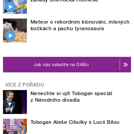
Meteor o rekordním klonování, mlsných
kočkách a pachu tyranosaura
Jak nás naladíte na DABu
VÍCE Z POŘADU
Nenechte si ujít Tobogan speciál
z Národního divadla
Tobogan Aleše Cibulky s Lucií Bílou