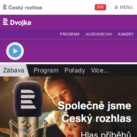
Přejít k hlavnímu obsahu
MENU
ŽIVĚ
PROGRAM
AUDIOARCHIV
KAMERY
Zábava
Program
Pořady
Více
…