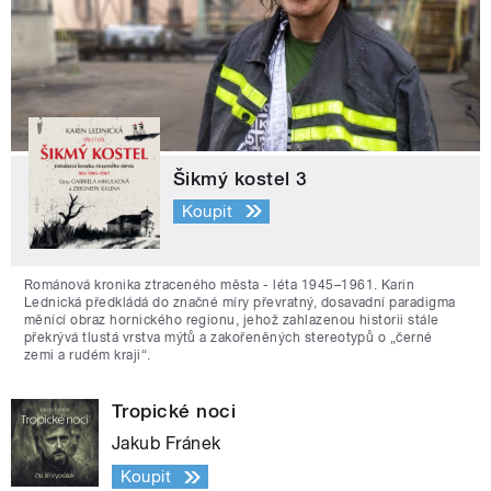
Šikmý kostel 3
Koupit
Románová kronika ztraceného města - léta 1945–1961. Karin
Lednická předkládá do značné míry převratný, dosavadní paradigma
měnící obraz hornického regionu, jehož zahlazenou historii stále
překrývá tlustá vrstva mýtů a zakořeněných stereotypů o „černé
zemi a rudém kraji“.
Tropické noci
Jakub Fránek
Koupit