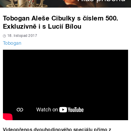
Tobogan Aleše Cibulky s číslem 500.
Exkluzivně i s Lucií Bílou
18. listopad 2017
Tobogan
Videopřenos dvouhodinového speciálu přímo z