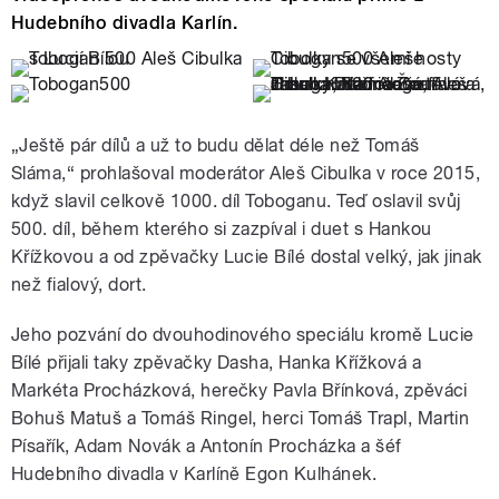
Hudebního divadla Karlín.
„Ještě pár dílů a už to budu dělat déle než Tomáš
Sláma,“ prohlašoval moderátor Aleš Cibulka v roce 2015,
když slavil celkově 1000. díl Toboganu. Teď oslavil svůj
500. díl, během kterého si zazpíval i duet s Hankou
Křížkovou a od zpěvačky Lucie Bílé dostal velký, jak jinak
než fialový, dort.
Jeho pozvání do dvouhodinového speciálu kromě Lucie
Bílé přijali taky zpěvačky Dasha, Hanka Křížková a
Markéta Procházková, herečky Pavla Břínková, zpěváci
Bohuš Matuš a Tomáš Ringel, herci Tomáš Trapl, Martin
Písařík, Adam Novák a Antonín Procházka a šéf
Hudebního divadla v Karlíně Egon Kulhánek.