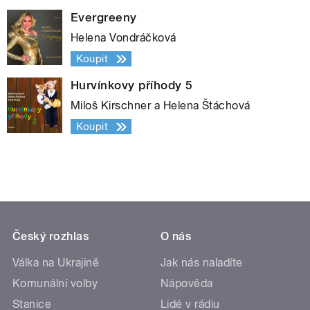
Evergreeny
Helena Vondráčková
Koupit
Hurvínkovy příhody 5
Miloš Kirschner a Helena Štáchová
Koupit
Český rozhlas
O nás
Válka na Ukrajině
Jak nás naladíte
Komunální volby
Nápověda
Stanice
Lidé v rádiu