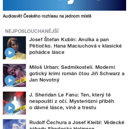
Audiosvět Českého rozhlasu na jednom místě
NEJPOSLOUCHANĚJŠÍ
Josef Štefan Kubín: Anulka a pan
Pětiočko. Hana Maciuchová v klasické
pohádce lásce
Miloš Urban: Sedmikostelí. Moderní
gotický krimi román čtou Jiří Schwarz a
Jan Novotný
J. Sheridan Le Fanu: Ten, který tě
nespouští z očí. Mysteriózní příběh
o dávné lásce, vině a trestu
Rudolf Čechura a Josef Kleibl: Vědecké
záhady Sherlocka Holmese