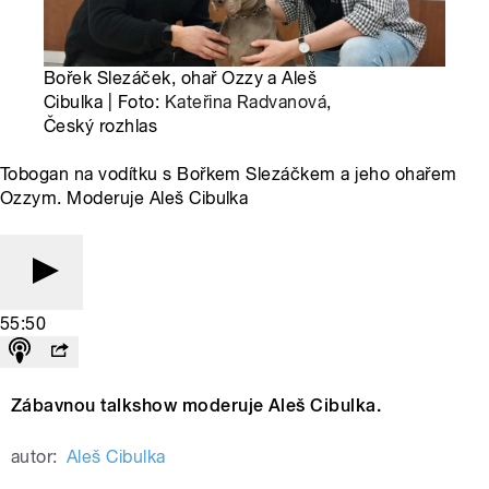
Bořek Slezáček, ohař Ozzy a Aleš
Cibulka | Foto:
Kateřina Radvanová
,
Český rozhlas
Tobogan na vodítku s Bořkem Slezáčkem a jeho ohařem
Ozzym. Moderuje Aleš Cibulka
55:50
Zábavnou talkshow moderuje Aleš Cibulka.
autor:
Aleš Cibulka