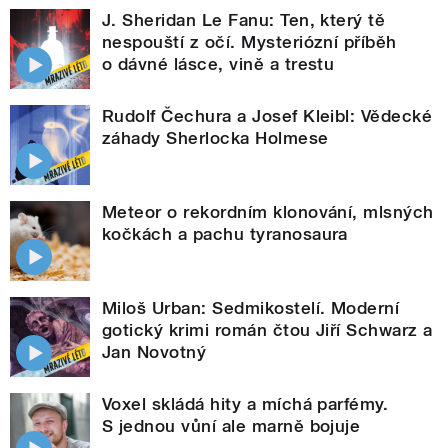
J. Sheridan Le Fanu: Ten, který tě
nespouští z očí. Mysteriózní příběh
o dávné lásce, vině a trestu
Rudolf Čechura a Josef Kleibl: Vědecké
záhady Sherlocka Holmese
Meteor o rekordním klonování, mlsných
kočkách a pachu tyranosaura
Miloš Urban: Sedmikostelí. Moderní
gotický krimi román čtou Jiří Schwarz a
Jan Novotný
Voxel skládá hity a míchá parfémy.
S jednou vůní ale marně bojuje