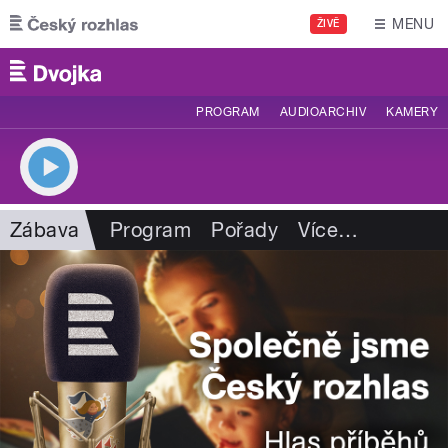
Přejít k hlavnímu obsahu
MENU
ŽIVĚ
PROGRAM
AUDIOARCHIV
KAMERY
Zábava
Program
Pořady
Více
…