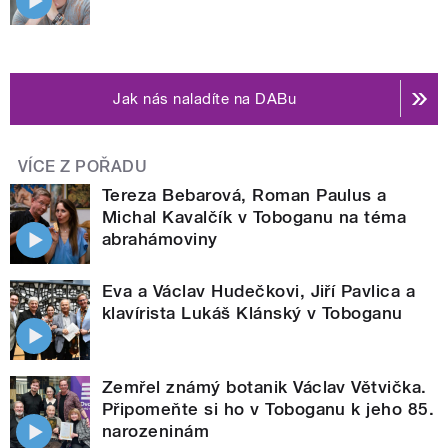
Jak nás naladíte na DABu
VÍCE Z POŘADU
Tereza Bebarová, Roman Paulus a
Michal Kavalčík v Toboganu na téma
abrahámoviny
Eva a Václav Hudečkovi, Jiří Pavlica a
klavírista Lukáš Klánský v Toboganu
Zemřel známý botanik Václav Větvička.
Připomeňte si ho v Toboganu k jeho 85.
narozeninám