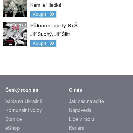
Kamila Hladká
Koupit
Půlnoční párty S+Š
Jiří Suchý, Jiří Šlitr
Koupit
Český rozhlas
O nás
Válka na Ukrajině
Jak nás naladíte
Komunální volby
Nápověda
Stanice
Lidé v rádiu
eShop
Kariéra