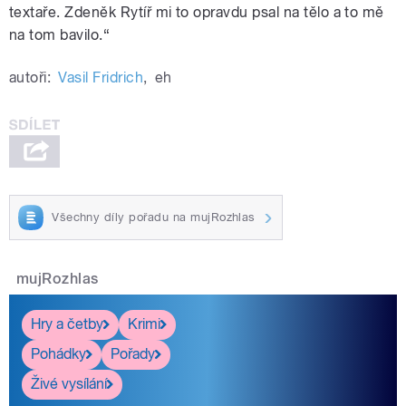
textaře. Zdeněk Rytíř mi to opravdu psal na tělo a to mě
na tom bavilo.“
autoři:
Vasil Fridrich
,
eh
Všechny díly pořadu na mujRozhlas
mujRozhlas
Hry a četby
Krimi
Pohádky
Pořady
Živé vysílání