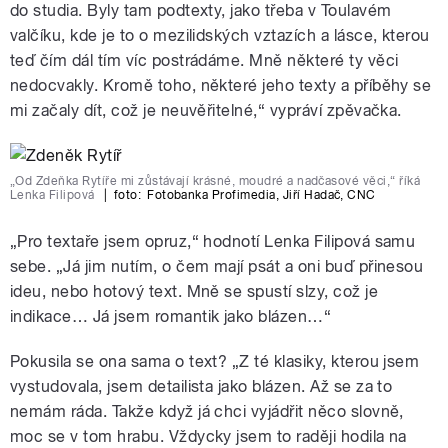
do studia. Byly tam podtexty, jako třeba v Toulavém
valčíku, kde je to o mezilidských vztazích a lásce, kterou
teď čím dál tím víc postrádáme. Mně některé ty věci
nedocvakly. Kromě toho, některé jeho texty a příběhy se
mi začaly dít, což je neuvěřitelné,“ vypráví zpěvačka.
„Od Zdeňka Rytíře mi zůstávají krásné, moudré a nadčasové věci,“ říká
Lenka Filipová
|
foto:
Fotobanka Profimedia
,
Jiří Hadač
,
CNC
„Pro textaře jsem opruz,“ hodnotí Lenka Filipová samu
sebe. „Já jim nutím, o čem mají psát a oni buď přinesou
ideu, nebo hotový text. Mně se spustí slzy, což je
indikace… Já jsem romantik jako blázen…“
Pokusila se ona sama o text? „Z té klasiky, kterou jsem
vystudovala, jsem detailista jako blázen. Až se za to
nemám ráda. Takže když já chci vyjádřit něco slovně,
moc se v tom hrabu. Vždycky jsem to raději hodila na