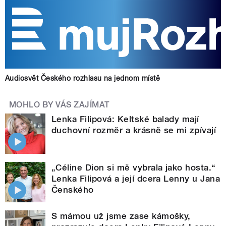
Audiosvět Českého rozhlasu na jednom místě
MOHLO BY VÁS ZAJÍMAT
Lenka Filipová: Keltské balady mají
duchovní rozměr a krásně se mi zpívají
„Céline Dion si mě vybrala jako hosta.“
Lenka Filipová a její dcera Lenny u Jana
Čenského
S mámou už jsme zase kámošky,