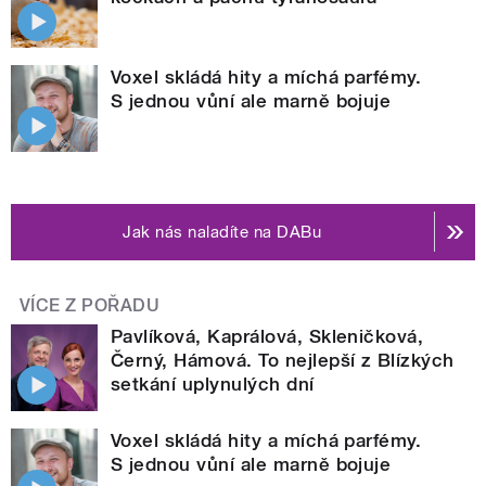
Voxel skládá hity a míchá parfémy.
S jednou vůní ale marně bojuje
Jak nás naladíte na DABu
VÍCE Z POŘADU
Pavlíková, Kaprálová, Skleničková,
Černý, Hámová. To nejlepší z Blízkých
setkání uplynulých dní
Voxel skládá hity a míchá parfémy.
S jednou vůní ale marně bojuje