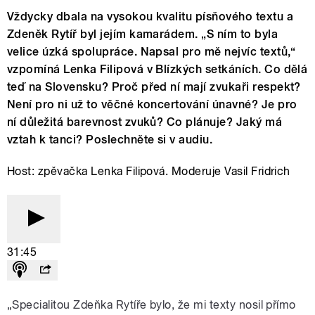
Vždycky dbala na vysokou kvalitu písňového textu a
Zdeněk Rytíř byl jejím kamarádem. „S ním to byla
velice úzká spolupráce. Napsal pro mě nejvíc textů,“
vzpomíná Lenka Filipová v Blízkých setkáních. Co dělá
teď na Slovensku? Proč před ní mají zvukaři respekt?
Není pro ni už to věčné koncertování únavné? Je pro
ní důležitá barevnost zvuků? Co plánuje? Jaký má
vztah k tanci? Poslechněte si v audiu.
Host: zpěvačka Lenka Filipová. Moderuje Vasil Fridrich
31:45
„Specialitou Zdeňka Rytíře bylo, že mi texty nosil přímo