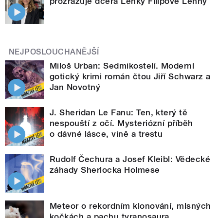
prozrazuje dcera Lenky Filipové Lenny
NEJPOSLOUCHANĚJŠÍ
Miloš Urban: Sedmikostelí. Moderní
gotický krimi román čtou Jiří Schwarz a
Jan Novotný
J. Sheridan Le Fanu: Ten, který tě
nespouští z očí. Mysteriózní příběh
o dávné lásce, vině a trestu
Rudolf Čechura a Josef Kleibl: Vědecké
záhady Sherlocka Holmese
Meteor o rekordním klonování, mlsných
kočkách a pachu tyranosaura