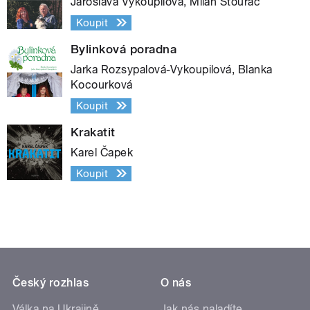
Jaroslava Vykoupilová, Milan Štourač
Koupit
Bylinková poradna
Jarka Rozsypalová-Vykoupilová, Blanka
Kocourková
Koupit
Krakatit
Karel Čapek
Koupit
Český rozhlas
O nás
Válka na Ukrajině
Jak nás naladíte