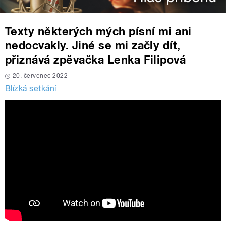
Texty některých mých písní mi ani
nedocvakly. Jiné se mi začly dít,
přiznává zpěvačka Lenka Filipová
20. červenec 2022
Blízká setkání