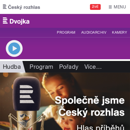
Přejít k hlavnímu obsahu
MENU
ŽIVĚ
PROGRAM
AUDIOARCHIV
KAMERY
Hudba
Program
Pořady
Více
…