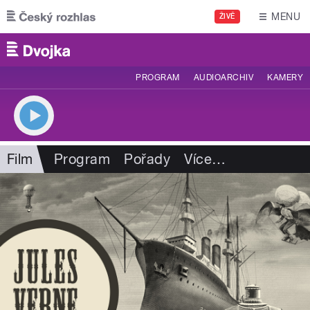
Přejít k hlavnímu obsahu
MENU
ŽIVĚ
PROGRAM
AUDIOARCHIV
KAMERY
Film
Program
Pořady
Více
…