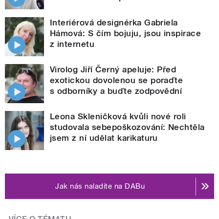
Interiérová designérka Gabriela
Hámová: S čím bojuju, jsou inspirace
z internetu
Virolog Jiří Černý apeluje: Před
exotickou dovolenou se poraďte
s odborníky a buďte zodpovědní
Leona Skleničková kvůli nové roli
studovala sebepoškozování: Nechtěla
jsem z ní udělat karikaturu
Jak nás naladíte na DABu