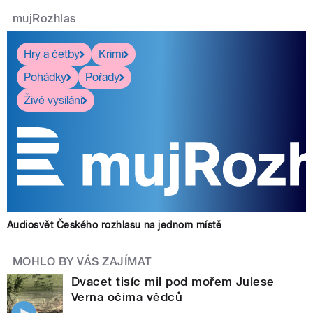
mujRozhlas
Hry a četby
Krimi
Pohádky
Pořady
Živé vysílání
Audiosvět Českého rozhlasu na jednom místě
MOHLO BY VÁS ZAJÍMAT
Dvacet tisíc mil pod mořem Julese
Verna očima vědců