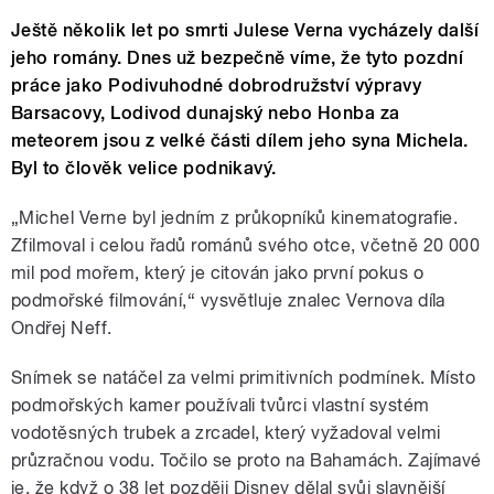
Ještě několik let po smrti Julese Verna vycházely další
jeho romány. Dnes už bezpečně víme, že tyto pozdní
práce jako Podivuhodné dobrodružství výpravy
Barsacovy, Lodivod dunajský nebo Honba za
meteorem jsou z velké části dílem jeho syna Michela.
Byl to člověk velice podnikavý.
„Michel Verne byl jedním z průkopníků kinematografie.
Zfilmoval i celou řadů románů svého otce, včetně 20 000
mil pod mořem, který je citován jako první pokus o
podmořské filmování,“ vysvětluje znalec Vernova díla
Ondřej Neff.
Snímek se natáčel za velmi primitivních podmínek. Místo
podmořských kamer používali tvůrci vlastní systém
vodotěsných trubek a zrcadel, který vyžadoval velmi
průzračnou vodu. Točilo se proto na Bahamách. Zajímavé
je, že když o 38 let později Disney dělal svůj slavnější