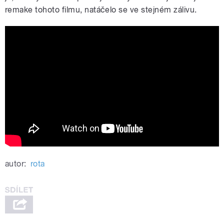
remake tohoto filmu, natáčelo se ve stejném zálivu.
20,000 Leagues Under the Sea (1954)
Movie Trailer
autor:
rota