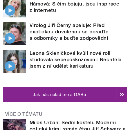
Hámová: S čím bojuju, jsou inspirace
z internetu
Virolog Jiří Černý apeluje: Před
exotickou dovolenou se poraďte
s odborníky a buďte zodpovědní
Leona Skleničková kvůli nové roli
studovala sebepoškozování: Nechtěla
jsem z ní udělat karikaturu
Jak nás naladíte na DABu
VÍCE O TÉMATU
Miloš Urban: Sedmikostelí. Moderní
gotický krimi román čtou Jiří Schwarz a