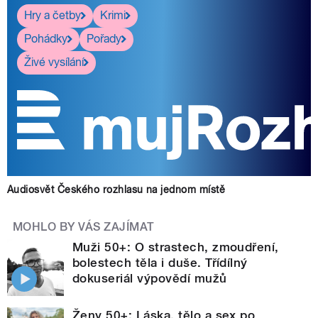
Hry a četby
Krimi
Pohádky
Pořady
Živé vysílání
Audiosvět Českého rozhlasu na jednom místě
MOHLO BY VÁS ZAJÍMAT
Muži 50+: O strastech, zmoudření,
bolestech těla i duše. Třídílný
dokuseriál výpovědí mužů
Ženy 50+: Láska, tělo a sex po