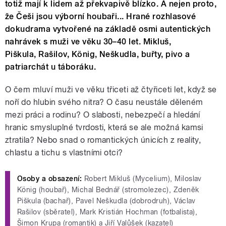
totiž mají k lidem až překvapivě blízko. A nejen proto,
že Češi jsou výborní houbaři... Hrané rozhlasové
dokudrama vytvořené na základě osmi autentických
nahrávek s muži ve věku 30–40 let. Mikluš,
Piškula, Rašilov, König, Neškudla, buřty, pivo a
patriarchát u táboráku.
O čem mluví muži ve věku třiceti až čtyřiceti let, když se
noří do hlubin svého nitra? O času neustále děleném
mezi práci a rodinu? O slabosti, nebezpečí a hledání
hranic smysluplné tvrdosti, která se ale možná kamsi
ztratila? Nebo snad o romantických únicích z reality,
chlastu a tichu s vlastními otci?
Osoby a obsazení:
Robert Mikluš (Mycelium), Miloslav
König (houbař), Michal Bednář (stromolezec), Zdeněk
Piškula (bachař), Pavel Neškudla (dobrodruh), Václav
Rašilov (sběratel), Mark Kristián Hochman (fotbalista),
Šimon Krupa (romantik) a Jiří Valůšek (kazatel)