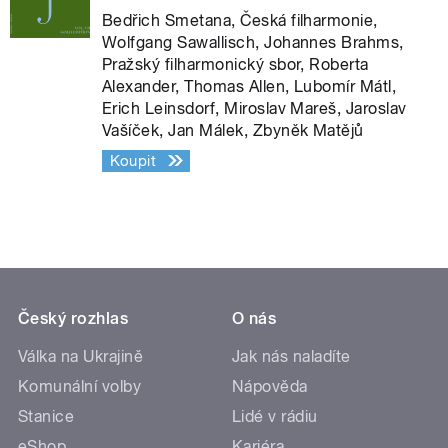
Bedřich Smetana, Česká filharmonie,
Wolfgang Sawallisch, Johannes Brahms,
Pražský filharmonický sbor, Roberta
Alexander, Thomas Allen, Lubomír Mátl,
Erich Leinsdorf, Miroslav Mareš, Jaroslav
Vašíček, Jan Málek, Zbyněk Matějů
Koupit
Český rozhlas
O nás
Válka na Ukrajině
Jak nás naladíte
Komunální volby
Nápověda
Stanice
Lidé v rádiu
eShop
Kariéra