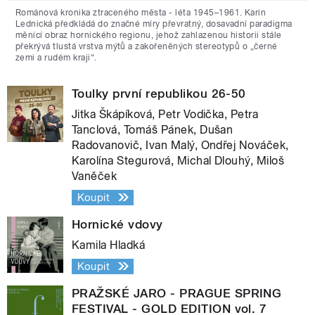
Románová kronika ztraceného města - léta 1945–1961. Karin
Lednická předkládá do značné míry převratný, dosavadní paradigma
měnící obraz hornického regionu, jehož zahlazenou historii stále
překrývá tlustá vrstva mýtů a zakořeněných stereotypů o „černé
zemi a rudém kraji“.
Toulky první republikou 26-50
Jitka Škápíková, Petr Vodička, Petra
Tanclová, Tomáš Pánek, Dušan
Radovanovič, Ivan Malý, Ondřej Nováček,
Karolína Stegurová, Michal Dlouhý, Miloš
Vaněček
Koupit
Hornické vdovy
Kamila Hladká
Koupit
PRAŽSKÉ JARO - PRAGUE SPRING
FESTIVAL - GOLD EDITION vol. 7