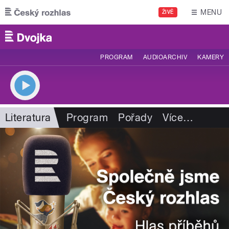
Přejít k hlavnímu obsahu
MENU
ŽIVĚ
PROGRAM
AUDIOARCHIV
KAMERY
Literatura
Program
Pořady
Více
…