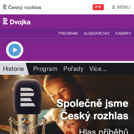
Přejít k hlavnímu obsahu
MENU
ŽIVĚ
PROGRAM
AUDIOARCHIV
KAMERY
Historie
Program
Pořady
Více
…