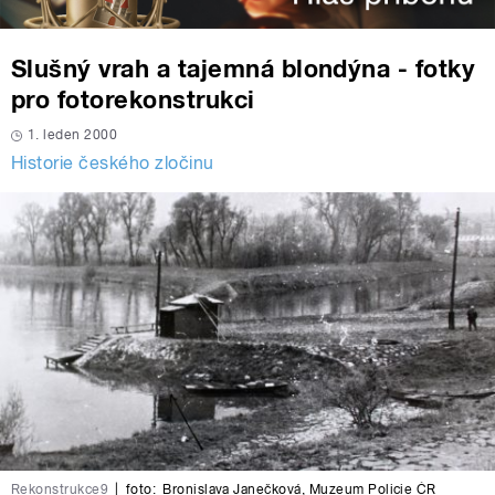
Slušný vrah a tajemná blondýna - fotky
pro fotorekonstrukci
1. leden 2000
Historie českého zločinu
Rekonstrukce9
|
foto:
Bronislava Janečková
,
Muzeum Policie ČR