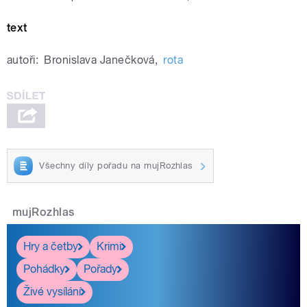
text
autoři:
Bronislava Janečková
,
rota
Všechny díly pořadu na mujRozhlas
mujRozhlas
Hry a četby
Krimi
Pohádky
Pořady
Živé vysílání