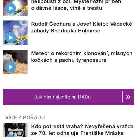
nespouští z očí. Mysteriózní příběh
o dávné lásce, vině a trestu
Rudolf Čechura a Josef Kleibl: Vědecké
záhady Sherlocka Holmese
Meteor o rekordním klonování, mlsných
kočkách a pachu tyranosaura
Jak nás naladíte na DABu
VÍCE Z POŘADU
Kdo potrestá vraha? Nevyřešená vražda
ze 70. let odhaluje Františka Mrázka