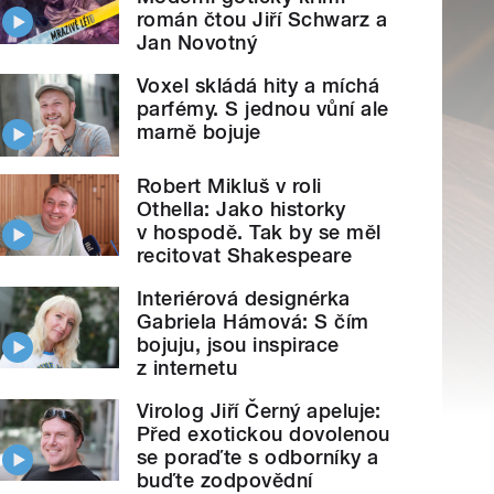
román čtou Jiří Schwarz a
Jan Novotný
Voxel skládá hity a míchá
parfémy. S jednou vůní ale
marně bojuje
Robert Mikluš v roli
Othella: Jako historky
v hospodě. Tak by se měl
recitovat Shakespeare
Interiérová designérka
Gabriela Hámová: S čím
bojuju, jsou inspirace
z internetu
Virolog Jiří Černý apeluje:
Před exotickou dovolenou
se poraďte s odborníky a
buďte zodpovědní