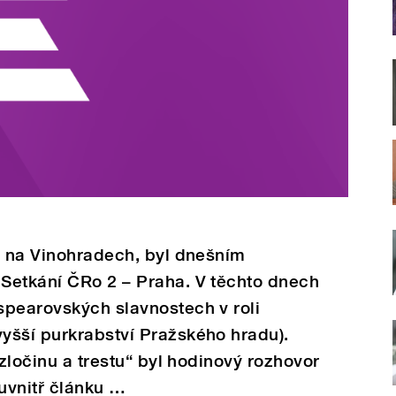
a na Vinohradech, byl dnešním
Setkání ČRo 2 – Praha. V těchto dnech
spearovských slavnostech v roli
yšší purkrabství Pražského hradu).
 zločinu a trestu“ byl hodinový rozhovor
uvnitř článku …