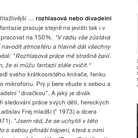
řitažlivější …
rozhlasová nebo divadelní
ntazie pracuje stejně na jevišti tak i v
í pracovat na 150%.
"V rádiu vše zůstává
í navodit atmosféru a hlavně dát všechny
dal: "
Rozhlasová práce mě strašně baví.
m, že si můžu fantazii stále cvičit.“
vedl svého krátkosrstého knírače, fenku
o mikrofonu. Prý ji bere všude s sebou a
adelní "divačkou". A jaký je divák
ři sledování práce svých dětí, hereckých
adislav Frej mladší (* 1973) a dcera
971). "
Jsem rád, že se uchytili v této
o s sebou přináší trápení, která s nimi