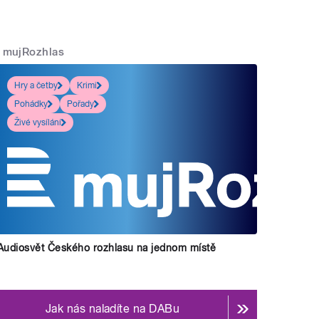
mujRozhlas
Hry a četby
Krimi
Pohádky
Pořady
Živé vysílání
Audiosvět Českého rozhlasu na jednom místě
Jak nás naladíte na DABu