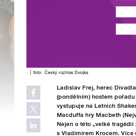
-
|
foto:
Český rozhlas Dvojka
Ladislav Frej, herec Divadl
(pondělním) hostem pořadu 
vystupuje na Letních Shake
Macduffa hry Macbeth (Nejv
Nejen o této „velké tragédií
s Vladimírem Krocem. Více 