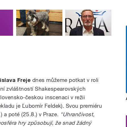
islava Freje
dnes můžeme potkat v roli
ní zvláštností Shakespearovských
 slovensko-českou inscenaci v režii
kladu je Ľubomír Feldek). Svou premiéru
.) a poté (25.8.) v Praze.
"Uhrančivost,
tmosféra hry způsobují, že snad žádný