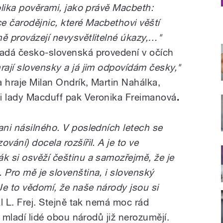
tolika pověrami, jako právě Macbeth:
e čarodějnic, které Macbethovi věští
ně provázejí nevysvětlitelné úkazy,…"
padá česko-slovenská provedení v očích
rají slovensky a já jim odpovídám česky,"
ha hraje Milan Ondrík, Martin Nahálka,
 i lady Macduff pak Veronika Freimanová
.
ani násilného. V posledních letech se
vání) docela rozšířil. A je to ve
k si osvěží češtinu a samozřejmě, že je
 Pro mě je slovenština, i slovenský
Je to vědomí, že naše národy jsou si
l L. Frej. Stejně tak nemá moc rád
es mladí lidé obou národů již nerozumějí.