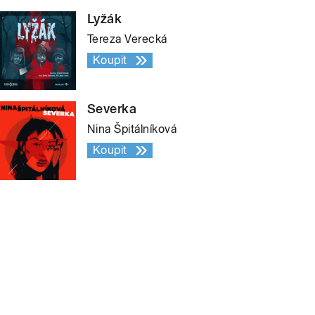
Lyžák
Tereza Verecká
Koupit
Severka
Nina Špitálníková
Koupit