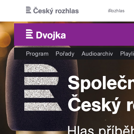
Přejít k hlavnímu obsahu
iRozhlas
Program
Pořady
Audioarchiv
Playl