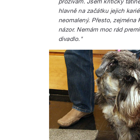
prožívám. Jsem kritický tatín
hlavně na začátku jejich karié
neomalený. Přesto, zejména 
názor. Nemám moc rád premié
divadlo."