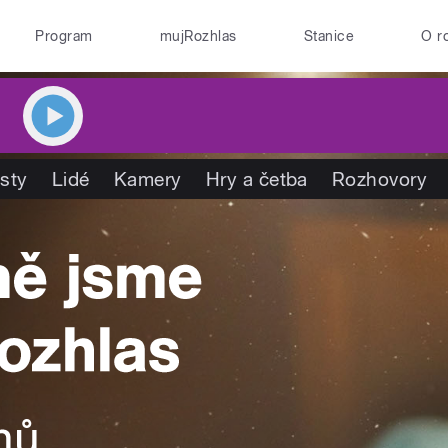
Program
mujRozhlas
Stanice
O r
isty
Lidé
Kamery
Hry a četba
Rozhovory