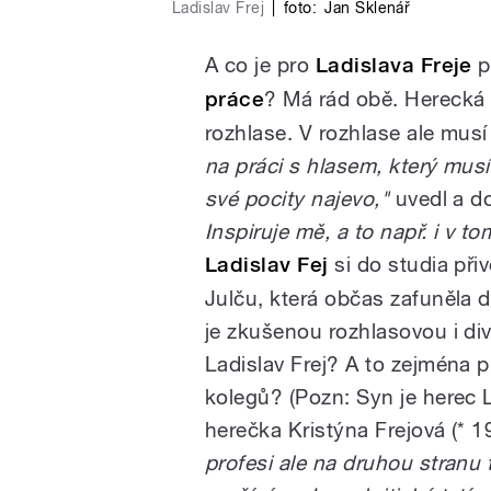
Ladislav Frej
|
foto:
Jan Sklenář
A co je pro
Ladislava Freje
p
práce
? Má rád obě. Herecká fa
rozhlase. V rozhlase ale mus
na práci s hlasem, který mus
své pocity najevo,"
uvedl a do
Inspiruje mě, a to např. i v to
Ladislav Fej
si do studia při
Julču, která občas zafuněla d
je zkušenou rozhlasovou i div
Ladislav Frej? A to zejména p
kolegů? (Pozn: Syn je herec L
herečka Kristýna Frejová (* 1
profesi ale na druhou stranu t