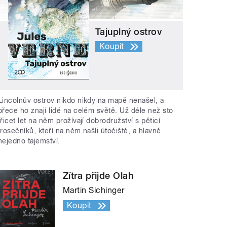
Tajuplný ostrov
Koupit
Lincolnův ostrov nikdo nikdy na mapě nenašel, a
přece ho znají lidé na celém světě. Už déle než sto
třicet let na něm prožívají dobrodružství s pěticí
trosečníků, kteří na něm našli útočiště, a hlavně
nejedno tajemství.
Zítra přijde Olah
Martin Sichinger
Koupit