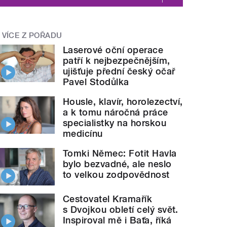
VÍCE Z POŘADU
Laserové oční operace
patří k nejbezpečnějším,
ujišťuje přední český očař
Pavel Stodůlka
Housle, klavír, horolezectví,
a k tomu náročná práce
specialistky na horskou
medicínu
Tomki Němec: Fotit Havla
bylo bezvadné, ale neslo
to velkou zodpovědnost
Cestovatel Kramařík
s Dvojkou obletí celý svět.
Inspiroval mě i Baťa, říká