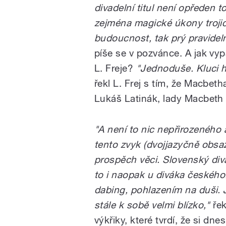
divadelní titul není opředen 
zejména magické úkony trojic
budoucnost, tak prý pravidel
píše se v pozvánce. A jak vy
L. Freje?
"Jednoduše. Kluci h
řekl L. Frej s tím, že Macbet
Lukáš Latinák, lady Macbeth
"A není to nic nepřirozeného 
tento zvyk (dvojjazyčně obsazo
prospěch věci. Slovenský divá
to i naopak u diváka českého.
dabing, pohlazením na duši. 
stále k sobě velmi blízko,"
řek
výkřiky, které tvrdí, že si dn