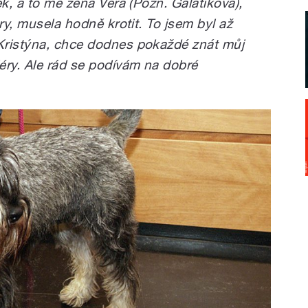
ek, a to mě žena Věra (Pozn. Galatíková),
ry, musela hodně krotit. To jsem byl až
Kristýna, chce dodnes pokaždé znát můj
ry. Ale rád se podívám na dobré