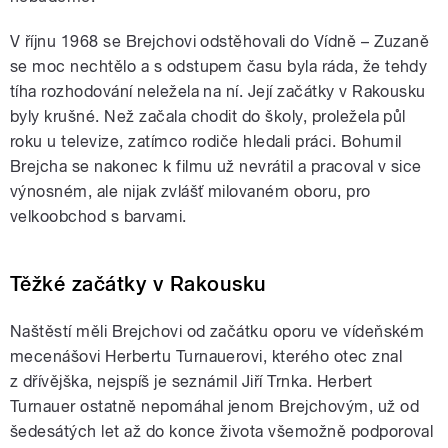
V říjnu 1968 se Brejchovi odstěhovali do Vídně – Zuzaně
se moc nechtělo a s odstupem času byla ráda, že tehdy
tíha rozhodování neležela na ní. Její začátky v Rakousku
byly krušné. Než začala chodit do školy, proležela půl
roku u televize, zatímco rodiče hledali práci. Bohumil
Brejcha se nakonec k filmu už nevrátil a pracoval v sice
výnosném, ale nijak zvlášť milovaném oboru, pro
velkoobchod s barvami.
Těžké začátky v Rakousku
Naštěstí měli Brejchovi od začátku oporu ve vídeňském
mecenášovi Herbertu Turnauerovi, kterého otec znal
z dřívějška, nejspíš je seznámil Jiří Trnka. Herbert
Turnauer ostatně nepomáhal jenom Brejchovým, už od
šedesátých let až do konce života všemožně podporoval