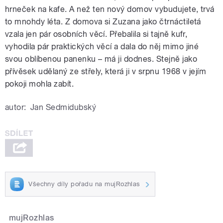
hrneček na kafe. A než ten nový domov vybudujete, trvá
to mnohdy léta. Z domova si Zuzana jako čtrnáctiletá
vzala jen pár osobních věcí. Přebalila si tajně kufr,
vyhodila pár praktických věcí a dala do něj mimo jiné
svou oblíbenou panenku – má ji dodnes. Stejně jako
přívěsek udělaný ze střely, která ji v srpnu 1968 v jejím
pokoji mohla zabít.
autor:
Jan Sedmidubský
Všechny díly pořadu na mujRozhlas
mujRozhlas