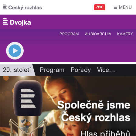
Přejít k hlavnímu obsahu
MENU
ŽIVĚ
PROGRAM
AUDIOARCHIV
KAMERY
20. století
Program
Pořady
Více
…