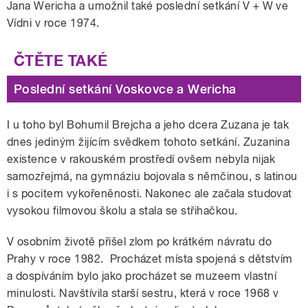
Jana Wericha a umožnil také poslední setkání V + W ve
Vídni v roce 1974.
Poslední setkání Voskovce a Wericha
I u toho byl Bohumil Brejcha a jeho dcera Zuzana je tak
dnes jediným žijícím svědkem tohoto setkání. Zuzanina
existence v rakouském prostředí ovšem nebyla nijak
samozřejmá, na gymnáziu bojovala s němčinou, s latinou
i s pocitem vykořeněnosti. Nakonec ale začala studovat
vysokou filmovou školu a stala se střihačkou.
V osobním životě přišel zlom po krátkém návratu do
Prahy v roce 1982. Procházet místa spojená s dětstvím
a dospíváním bylo jako procházet se muzeem vlastní
minulosti. Navštívila starší sestru, která v roce 1968 v