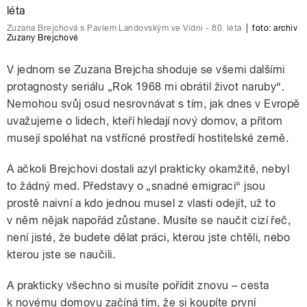
Zuzana Brejchová s Pavlem Landovským ve Vídni - 80. léta
|
foto:
archiv
Zuzany Brejchové
V jednom se Zuzana Brejcha shoduje se všemi dalšími
protagnosty seriálu „Rok 1968 mi obrátil život naruby“.
Nemohou svůj osud nesrovnávat s tím, jak dnes v Evropě
uvažujeme o lidech, kteří hledají nový domov, a přitom
musejí spoléhat na vstřícné prostředí hostitelské země.
A ačkoli Brejchovi dostali azyl prakticky okamžitě, nebyl
to žádný med. Představy o „snadné emigraci“ jsou
prostě naivní a kdo jednou musel z vlasti odejít, už to
v něm nějak napořád zůstane. Musíte se naučit cizí řeč,
není jisté, že budete dělat práci, kterou jste chtěli, nebo
kterou jste se naučili.
A prakticky všechno si musíte pořídit znovu – cesta
k novému domovu začíná tím, že si koupíte první