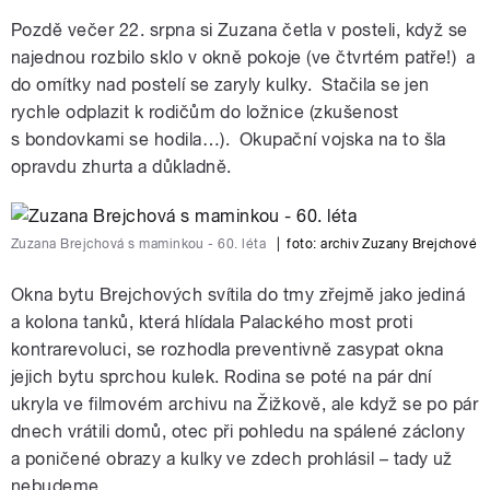
Pozdě večer 22. srpna si Zuzana četla v posteli, když se
najednou rozbilo sklo v okně pokoje (ve čtvrtém patře!) a
do omítky nad postelí se zaryly kulky. Stačila se jen
rychle odplazit k rodičům do ložnice (zkušenost
s bondovkami se hodila…). Okupační vojska na to šla
opravdu zhurta a důkladně.
Zuzana Brejchová s maminkou - 60. léta
|
foto:
archiv Zuzany Brejchové
Okna bytu Brejchových svítila do tmy zřejmě jako jediná
a kolona tanků, která hlídala Palackého most proti
kontrarevoluci, se rozhodla preventivně zasypat okna
jejich bytu sprchou kulek. Rodina se poté na pár dní
ukryla ve filmovém archivu na Žižkově, ale když se po pár
dnech vrátili domů, otec při pohledu na spálené záclony
a poničené obrazy a kulky ve zdech prohlásil – tady už
nebudeme.