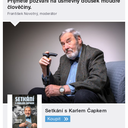
Přijměte pozvání na úsměvný doušek moudré
člověčiny.
František Novotný, moderátor
Setkání s Karlem Čapkem
Koupit