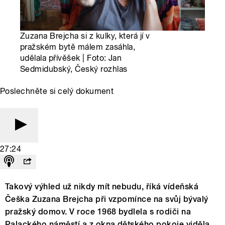
Zuzana Brejcha si z kulky, která jí v
pražském bytě málem zasáhla,
udělala přívěšek | Foto: Jan
Sedmidubský, Český rozhlas
Poslechněte si celý dokument
27:24
Takový výhled už nikdy mít nebudu, říká vídeňská
Češka Zuzana Brejcha při vzpomínce na svůj bývalý
pražský domov. V roce 1968 bydlela s rodiči na
Palackého náměstí a z okna dětského pokoje viděla