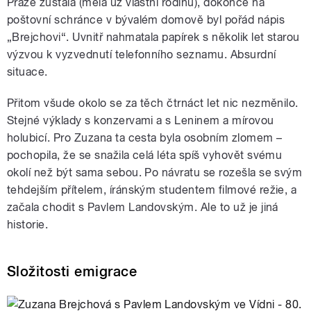
Praze zůstala (měla už vlastní rodinu), dokonce na
poštovní schránce v bývalém domově byl pořád nápis
„Brejchovi“. Uvnitř nahmatala papírek s několik let starou
výzvou k vyzvednutí telefonního seznamu. Absurdní
situace.
Přitom všude okolo se za těch čtrnáct let nic nezměnilo.
Stejné výklady s konzervami a s Leninem a mírovou
holubicí. Pro Zuzana ta cesta byla osobním zlomem –
pochopila, že se snažila celá léta spíš vyhovět svému
okolí než být sama sebou. Po návratu se rozešla se svým
tehdejším přítelem, íránským studentem filmové režie, a
začala chodit s Pavlem Landovským. Ale to už je jiná
historie.
Složitosti emigrace