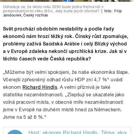
Odhaduje se, že okolo roku 2050 bude jedna třetina lidí v
postproduktivním věku (65+). Jaký bude jejich důchod?
|
foto:
Filip
Jandourek
,
Český rozhlas
Svět prochází obdobím nestability a podle řady
ekonomů nám hrozí těžký rok. Čínský růst zpomaluje,
problémy zažívá Saúdská Arábie i celý Blízký východ
a v Evropě zdaleka nekončí uprchlická krize. Jak si v
těchto časech vede Česká republika?
„Můžeme být velmi spokojeni, že naše ekonomika šlape.
Včerejší zpřesněný odhad růstu HDP zní 4,7 %“ uvádí
ekonom
Richard Hindls
. A velmi příznivá je také
statistika nezaměstnanosti. „Zlepšují se ukazatele jako
volná pracovní místa, v obecné míře nezaměstnanosti
jsme v Evropě na druhém místě hned za Německem.
Jsme na 5 až 6 %.“
Host: ekonom Richard Hindls. Téma: ekonom