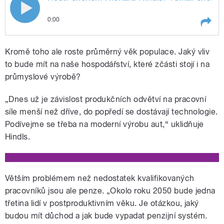
0:00
Play /
Senková.
Host: ekonom Richard Hindls.
Kromě toho ale roste průměrný věk populace. Jaký vliv
Téma: ekonomický vývoj v ČR a
ve světě. Moderuje Zita
to bude mít na naše hospodářství, které zčásti stojí i na
průmyslové výrobě?
„Dnes už je závislost produkčních odvětví na pracovní
síle menší než dříve, do popředí se dostávají technologie.
Podívejme se třeba na moderní výrobu aut,“ uklidňuje
Hindls.
pause
Větším problémem než nedostatek kvalifikovaných
pracovníků jsou ale penze. „Okolo roku 2050 bude jedna
třetina lidí v postproduktivním věku. Je otázkou, jaký
budou mít důchod a jak bude vypadat penzijní systém.