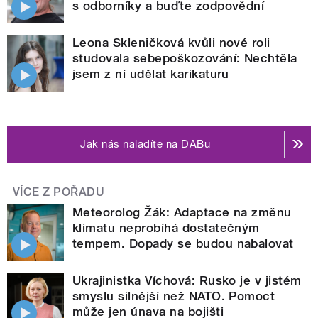
s odborníky a buďte zodpovědní
Leona Skleničková kvůli nové roli
studovala sebepoškozování: Nechtěla
jsem z ní udělat karikaturu
Jak nás naladíte na DABu
VÍCE Z POŘADU
Meteorolog Žák: Adaptace na změnu
klimatu neprobíhá dostatečným
tempem. Dopady se budou nabalovat
Ukrajinistka Víchová: Rusko je v jistém
smyslu silnější než NATO. Pomoct
může jen únava na bojišti