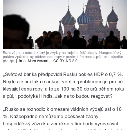
Rusové jsou národ, který je zvyklý na nejrůznější útrapy. Hospodářský
pokles způsobený pádem cen ropy v posledním roce a půl tak nejspíše
přetrpí
|
foto:
Marc Veraart
,
CC BY-ND 2.0
„Světová banka předpovídá Rusku pokles HDP o 0,7 %.
Nejde ale ani tak o sankce, větším problémem je pro ně
klesající cena ropy, a to ze 100 na 30 dolarů během roku
a půl,“ podotýká Hindls. Jak na to budou reagovat?
„Rusko se rozhodlo k omezení vládních výdajů asi o 10
%. Každopádně nemůžeme očekávat žádný
hospodářský zázrak a země se s tím bude vyrovnávat