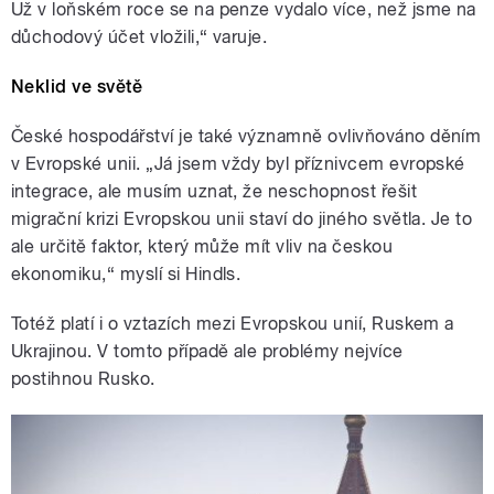
Už v loňském roce se na penze vydalo více, než jsme na
důchodový účet vložili,“ varuje.
Neklid ve světě
České hospodářství je také významně ovlivňováno děním
v Evropské unii. „Já jsem vždy byl příznivcem evropské
integrace, ale musím uznat, že neschopnost řešit
migrační krizi Evropskou unii staví do jiného světla. Je to
ale určitě faktor, který může mít vliv na českou
ekonomiku,“ myslí si Hindls.
Totéž platí i o vztazích mezi Evropskou unií, Ruskem a
Ukrajinou. V tomto případě ale problémy nejvíce
postihnou Rusko.