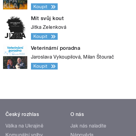
Koupit
Mít svůj kout
Jitka Zelenková
Koupit
Veterinární poradna
Jaroslava Vykoupilová, Milan Štourač
Koupit
Český rozhlas
O nás
Válka na Ukrajině
Jak nás naladíte
Komunální volby
Nápověda