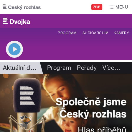
Přejít k hlavnímu obsahu
MENU
ŽIVĚ
PROGRAM
AUDIOARCHIV
KAMERY
Aktuální dění
Program
Pořady
Více
…