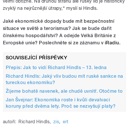
velmi obtížně. Na druhou stranu ale ruský lid je historicky
zvyklý na nejrůznější útrapy,“ myslí si Hindls.
Jaké ekonomické dopady bude mít bezpečnostní
situace ve světě a terorismus?
Jak se bude dařit
čínskému hospodářství? A odejde Velká Británie z
Evropské unie?
Poslechněte si ze záznamu v
iRadiu
.
SOUVISEJÍCÍ PŘÍSPĚVKY
Přepis: Jak to vidí Richard Hindls – 13. ledna
Richard Hindls: Jaký vliv budou mít ruské sankce na
tureckou ekonomiku?
Žijeme bohatě navenek, ale chudě uvnitř. Otočme to
Jan Švejnar: Ekonomika roste i kvůli devalvaci
koruny před dvěma lety. Proč se nezvyšují platy?
autoři:
Richard Hindls
,
zis
,
ert