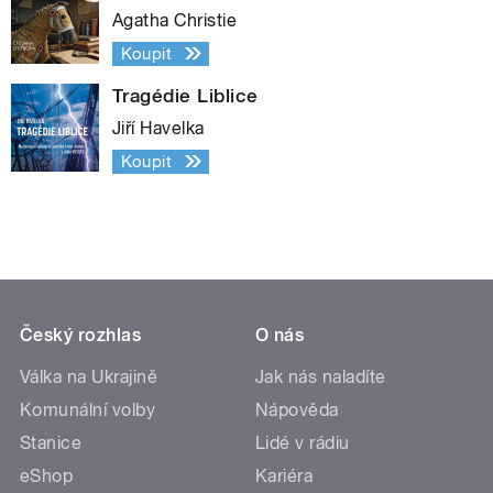
Agatha Christie
Koupit
Tragédie Liblice
Jiří Havelka
Koupit
Český rozhlas
O nás
Válka na Ukrajině
Jak nás naladíte
Komunální volby
Nápověda
Stanice
Lidé v rádiu
eShop
Kariéra