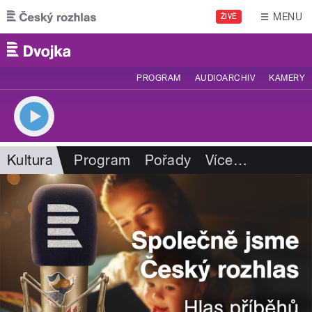
Přejít k hlavnímu obsahu
MENU
ŽIVĚ
PROGRAM
AUDIOARCHIV
KAMERY
Kultura
Program
Pořady
Více
…