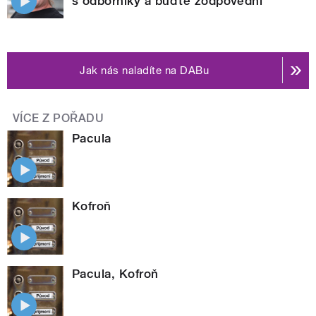
s odborníky a buďte zodpovědní
Jak nás naladíte na DABu
VÍCE Z POŘADU
Pacula
Kofroň
Pacula, Kofroň