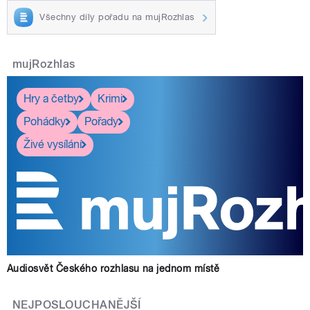
Všechny díly pořadu na mujRozhlas
mujRozhlas
Hry a četby
Krimi
Pohádky
Pořady
Živé vysílání
Audiosvět Českého rozhlasu na jednom místě
NEJPOSLOUCHANĚJŠÍ