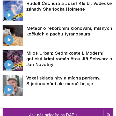
Rudolf Čechura a Josef Kleibl: Vědecké
záhady Sherlocka Holmese
Meteor o rekordním klonování, mlsných
kočkách a pachu tyranosaura
Miloš Urban: Sedmikostelí. Moderní
gotický krimi román čtou Jiří Schwarz a
Jan Novotný
Voxel skládá hity a míchá parfémy.
S jednou vůní ale marně bojuje
Jak nás naladíte na DABu