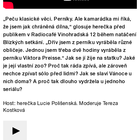
„Peču klasické věci. Perníky. Ale kamarádka mi říká,
že jsem jak chráněná dílna,“ glosuje herečka před
publikem v Radiocafé Vinohradská 12 během natáčení
Blízkých setkání. „Dřív jsem z perníku vyráběla různé
obličeje. Jednou jsem třeba dvě hodiny vyráběla z
perníku Viktora Preisse.“ Jak se jí žije na statku? Jaké
je její vlastní zoo? Proč tak ráda zpívá, ale zároveň
nechce zpívat sólo před lidmi? Jak se slaví Vánoce u
nich doma? A proč tak dlouho vydržela u jednoho
seriálu?
Host: herečka Lucie Polišenská. Moderuje Tereza
Kostková