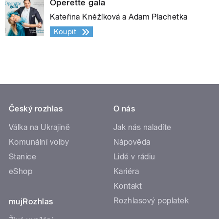
Operette gala
Kateřina Kněžíková a Adam Plachetka
Koupit
Český rozhlas
O nás
Válka na Ukrajině
Jak nás naladíte
Komunální volby
Nápověda
Stanice
Lidé v rádiu
eShop
Kariéra
Kontakt
Rozhlasový poplatek
mujRozhlas