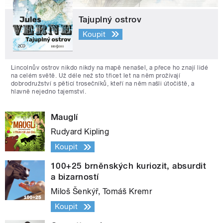
Tajuplný ostrov
Koupit
Lincolnův ostrov nikdo nikdy na mapě nenašel, a přece ho znají lidé
na celém světě. Už déle než sto třicet let na něm prožívají
dobrodružství s pěticí trosečníků, kteří na něm našli útočiště, a
hlavně nejedno tajemství.
Mauglí
Rudyard Kipling
Koupit
100+25 brněnských kuriozit, absurdit
a bizarností
Miloš Šenkýř, Tomáš Kremr
Koupit