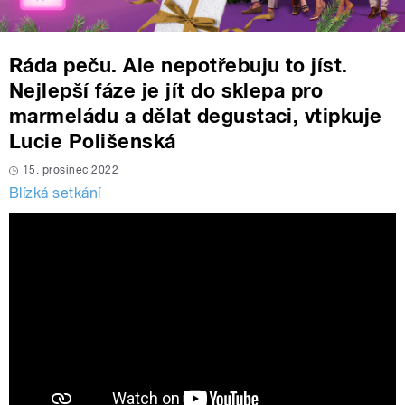
Ráda peču. Ale nepotřebuju to jíst.
Nejlepší fáze je jít do sklepa pro
marmeládu a dělat degustaci, vtipkuje
Lucie Polišenská
15. prosinec 2022
Blízká setkání