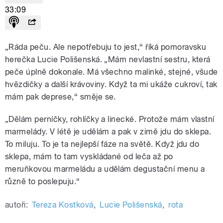
33:09
„Ráda peču. Ale nepotřebuju to jest,“ říká pomoravsku
herečka Lucie Polišenská. „Mám nevlastní sestru, která
peče úplně dokonale. Má všechno malinké, stejné, všude
hvězdičky a další krávoviny. Když ta mi ukáže cukroví, tak
mám pak deprese,“ směje se.
„Dělám perníčky, rohlíčky a linecké. Protože mám vlastní
marmelády. V létě je udělám a pak v zimě jdu do sklepa.
To miluju. To je ta nejlepší fáze na světě. Když jdu do
sklepa, mám to tam vyskládané od leča až po
meruňkovou marmeládu a udělám degustační menu a
různě to poslepuju.“
autoři:
Tereza Kostková
,
Lucie Polišenská
,
rota