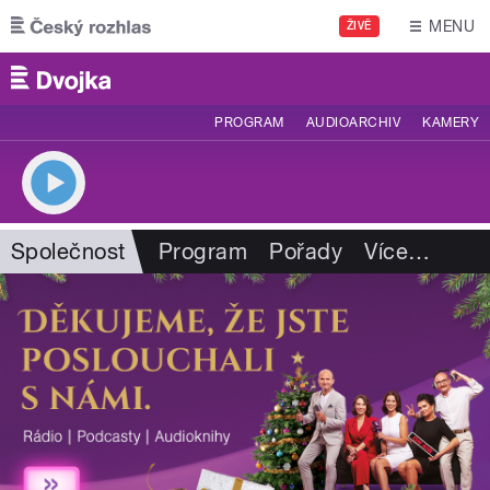
Přejít k hlavnímu obsahu
MENU
ŽIVĚ
PROGRAM
AUDIOARCHIV
KAMERY
Společnost
Program
Pořady
Více
…