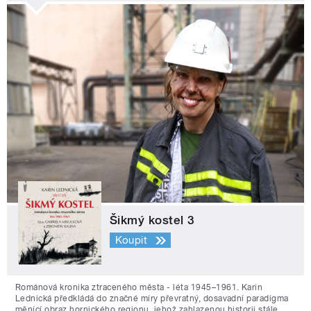
Šikmý kostel 3
Koupit
Románová kronika ztraceného města - léta 1945–1961. Karin
Lednická předkládá do značné míry převratný, dosavadní paradigma
měnící obraz hornického regionu, jehož zahlazenou historii stále