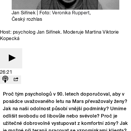
Jan Siřínek | Foto:
Veronika Ruppert
,
Český rozhlas
Host: psycholog Jan Siřínek. Moderuje Martina Viktorie
Kopecká
26:21
Proč tým psychologů v 90. letech doporučoval, aby v
posádce uvažovaného letu na Mars převažovaly ženy?
Jak na naši odolnost působí vnější podmínky? Umíme
odlišit svobodu od libovůle nebo svévole? Proč je
užitečné dobrovolně vystupovat z komfortní zóny? Jak
je možné při terapii pracovat se vzpomínkami klienta?