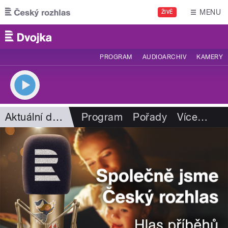
Přejít k hlavnímu obsahu
MENU
ŽIVĚ
PROGRAM
AUDIOARCHIV
KAMERY
Aktuální dění
Program
Pořady
Více
…