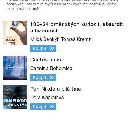
překrývá tlustá vrstva mýtů a zakořeněných stereotypů o „černé
zemi a rudém kraji“.
100+24 brněnských kuriozit, absurdit
a bizarností
Miloš Šenkýř, Tomáš Kremr
Koupit
Cantus lucis
Carmina Bohemica
Koupit
Pan Nikdo a bílá tma
Dora Kaprálová
Koupit