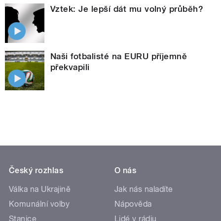
Vztek: Je lepší dát mu volný průběh?
Naši fotbalisté na EURU příjemně
překvapili
Český rozhlas
O nás
Válka na Ukrajině
Jak nás naladíte
Komunální volby
Nápověda
Stanice
Lidé v rádiu