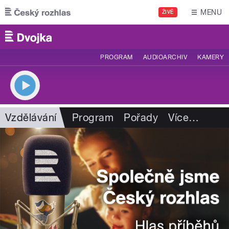
Přejít k hlavnímu obsahu
MENU
ŽIVĚ
PROGRAM
AUDIOARCHIV
KAMERY
Vzdělávání
Program
Pořady
Více
…