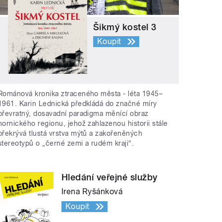
Šikmý kostel 3
Koupit
Románová kronika ztraceného města - léta 1945–
1961. Karin Lednická předkládá do značné míry
převratný, dosavadní paradigma měnící obraz
hornického regionu, jehož zahlazenou historii stále
překrývá tlustá vrstva mýtů a zakořeněných
stereotypů o „černé zemi a rudém kraji“.
Hledání veřejné služby
Irena Ryšánková
Koupit