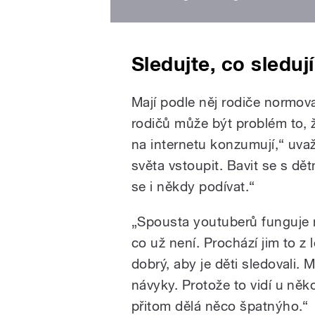
Sledujte, co sleduj
Mají podle něj rodiče normov
rodičů může být problém to, ž
na internetu konzumují,“ uvaž
světa vstoupit. Bavit se s dět
se i někdy podívat.“
„Spousta youtuberů funguje na
co už není. Prochází jim to z l
dobrý, aby je děti sledovali.
návyky. Protože to vidí u něk
přitom dělá něco špatnýho.“