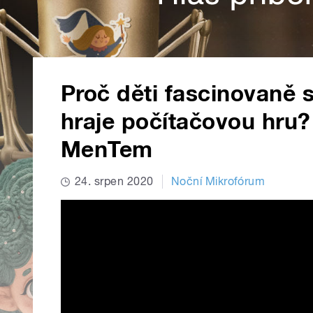
Proč děti fascinovaně s
hraje počítačovou hru
MenTem
24. srpen 2020
Noční Mikrofórum