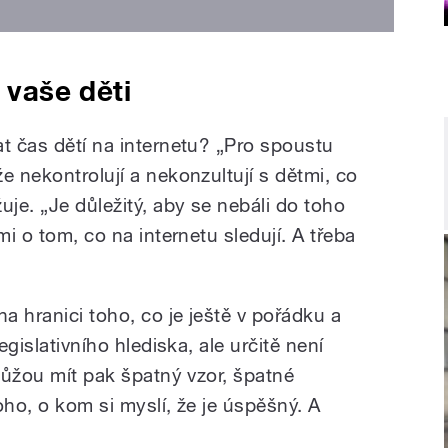
í vaše děti
at čas dětí na internetu? „Pro spoustu
e nekontrolují a nekonzultují s dětmi, co
uje. „Je důležitý, aby se nebáli do toho
mi o tom, co na internetu sledují. A třeba
 hranici toho, co je ještě v pořádku a
egislativního hlediska, ale určitě není
 Můžou mít pak špatný vzor, špatné
oho, o kom si myslí, že je úspěšný. A