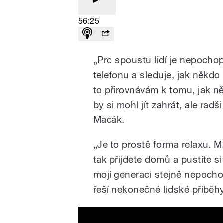
56:25
„Pro spoustu lidí je nepochop
telefonu a sleduje, jak někdo 
to přirovnávám k tomu, jak n
by si mohl jít zahrát, ale radši
Macák.
„Je to prostě forma relaxu. 
tak přijdete domů a pustíte si
mojí generaci stejně nepochop
řeší nekonečné lidské příběh
World Championship LoL 2