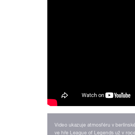
Video ukazuje atmosféru v berlíns
ve hře League of Legends už v roc