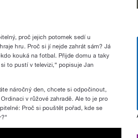
itelný, proč jejich potomek sedí u
hraje hru. Proč si jí nejde zahrát sám? Já
ěkdo kouká na fotbal. Přijde domu a taky
 si to pustí v televizi,“ popisuje Jan
Máte náročný den, chcete si odpočinout,
 Ordinaci v růžové zahradě. Ale to je pro
itelné: Proč si pouštět pořad, kde se
y?“
015 final atmosphere