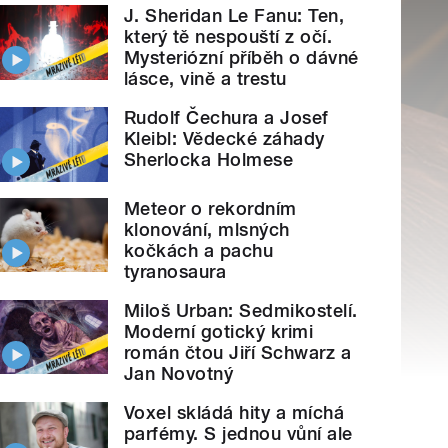
J. Sheridan Le Fanu: Ten,
který tě nespouští z očí.
Mysteriózní příběh o dávné
lásce, vině a trestu
Rudolf Čechura a Josef
Kleibl: Vědecké záhady
Sherlocka Holmese
Meteor o rekordním
klonování, mlsných
kočkách a pachu
tyranosaura
Miloš Urban: Sedmikostelí.
Moderní gotický krimi
román čtou Jiří Schwarz a
Jan Novotný
Voxel skládá hity a míchá
parfémy. S jednou vůní ale