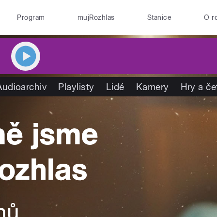
Program
mujRozhlas
Stanice
O r
Audioarchiv
Playlisty
Lidé
Kamery
Hry a če