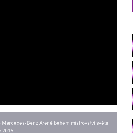
ké Mercedes-Benz Areně během mistrovství světa
e 2015.