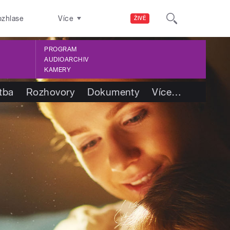
ozhlase
Více
ŽIVĚ
PROGRAM
AUDIOARCHIV
KAMERY
tba
Rozhovory
Dokumenty
Více
…