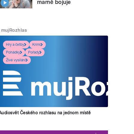
marně bojuje
mujRozhlas
Hry a četby
Krimi
Pohádky
Pořady
Živé vysílání
Audiosvět Českého rozhlasu na jednom místě