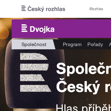
Přejít k hlavnímu obsahu
iRozhlas
Společnost
Program
Pořady