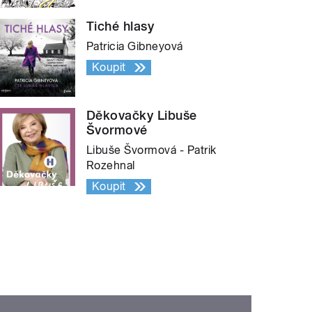
Tiché hlasy
Patricia Gibneyová
Koupit
Děkovačky Libuše
Švormové
Libuše Švormová - Patrik
Rozehnal
Koupit