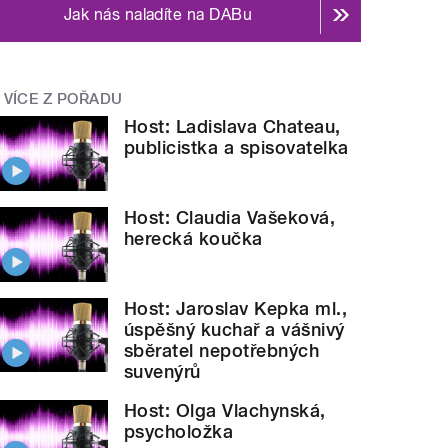
Jak nás naladíte na DABu
VÍCE Z POŘADU
Host: Ladislava Chateau,
publicistka a spisovatelka
Host: Claudia Vašeková,
herecká koučka
Host: Jaroslav Kepka ml.,
úspěšný kuchař a vášnivý
sběratel nepotřebných
suvenýrů
Host: Olga Vlachynská,
psycholožka