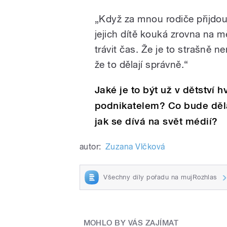
„Když za mnou rodiče přijdou a
jejich dítě kouká zrovna na 
trávit čas. Že je to strašně n
že to dělají správně.“
Jaké je to být už v dětství
podnikatelem? Co bude děla
jak se dívá na svět médií?
autor:
Zuzana Vlčková
Všechny díly pořadu na mujRozhlas
MOHLO BY VÁS ZAJÍMAT